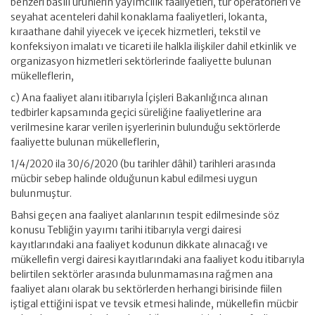
benzeri basılı ürünlerin yayımcılık faaliyetleri, tur operatörleri ve
seyahat acenteleri dahil konaklama faaliyetleri, lokanta,
kıraathane dahil yiyecek ve içecek hizmetleri, tekstil ve
konfeksiyon imalatı ve ticareti ile halkla ilişkiler dahil etkinlik ve
organizasyon hizmetleri sektörlerinde faaliyette bulunan
mükelleflerin,
c) Ana faaliyet alanı itibarıyla İçişleri Bakanlığınca alınan
tedbirler kapsamında geçici süreliğine faaliyetlerine ara
verilmesine karar verilen işyerlerinin bulunduğu sektörlerde
faaliyette bulunan mükelleflerin,
1/4/2020 ila 30/6/2020 (bu tarihler dâhil) tarihleri arasında
mücbir sebep halinde olduğunun kabul edilmesi uygun
bulunmuştur.
Bahsi geçen ana faaliyet alanlarının tespit edilmesinde söz
konusu Tebliğin yayımı tarihi itibarıyla vergi dairesi
kayıtlarındaki ana faaliyet kodunun dikkate alınacağı ve
mükellefin vergi dairesi kayıtlarındaki ana faaliyet kodu itibarıyla
belirtilen sektörler arasında bulunmamasına rağmen ana
faaliyet alanı olarak bu sektörlerden herhangi birisinde fiilen
iştigal ettiğini ispat ve tevsik etmesi halinde, mükellefin mücbir