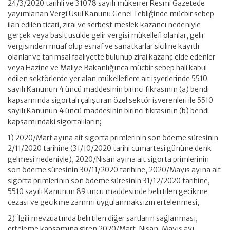
24/3/2020 tarihli ve 31078 sayılı mükerrer Resmi Gazetede
yayımlanan Vergi Usul Kanunu Genel Tebliğinde mücbir sebep
ilan edilen ticari, zirai ve serbest meslek kazancı nedeniyle
gerçek veya basit usulde gelir vergisi mükellefi olanlar, gelir
vergisinden muaf olup esnaf ve sanatkarlar siciline kayıtlı
olanlar ve tarımsal faaliyette bulunup zirai kazanç elde edenler
veya Hazine ve Maliye Bakanlığınca mücbir sebep hali kabul
edilen sektörlerde yer alan mükelleflere ait işyerlerinde 5510
sayılı Kanunun 4 üncü maddesinin birinci fıkrasının (a) bendi
kapsamında sigortalı çalıştıran özel sektör işverenleri ile 5510
sayılı Kanunun 4 üncü maddesinin birinci fıkrasının (b) bendi
kapsamındaki sigortalıların;
1) 2020/Mart ayına ait sigorta primlerinin son ödeme süresinin
2/11/2020 tarihine (31/10/2020 tarihi cumartesi gününe denk
gelmesi nedeniyle), 2020/Nisan ayına ait sigorta primlerinin
son ödeme süresinin 30/11/2020 tarihine, 2020/Mayıs ayına ait
sigorta primlerinin son ödeme süresinin 31/12/2020 tarihine,
5510 sayılı Kanunun 89 uncu maddesinde belirtilen gecikme
cezası ve gecikme zammı uygulanmaksızın ertelenmesi,
2) İlgili mevzuatında belirtilen diğer şartların sağlanması,
erteleme kapsamına giren 2020/Mart, Nisan, Mayıs ayı