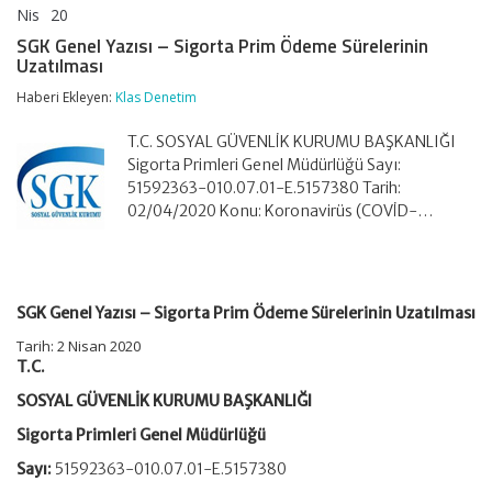
Nis
20
SGK
yorumlar kapalı
Genel
SGK Genel Yazısı – Sigorta Prim Ödeme Sürelerinin
Yazısı
Uzatılması
–
Sigorta
Haberi Ekleyen:
Klas Denetim
Prim
Ödeme
T.C. SOSYAL GÜVENLİK KURUMU BAŞKANLIĞI
Sürelerinin
Uzatılması
Sigorta Primleri Genel Müdürlüğü Sayı:
için
51592363-010.07.01-E.5157380 Tarih:
02/04/2020 Konu: Koronavirüs (COVİD-…
SGK Genel Yazısı – Sigorta Prim Ödeme Sürelerinin Uzatılması
Tarih: 2 Nisan 2020
T.C.
SOSYAL GÜVENLİK KURUMU BAŞKANLIĞI
Sigorta Primleri Genel Müdürlüğü
Sayı:
51592363-010.07.01-E.5157380