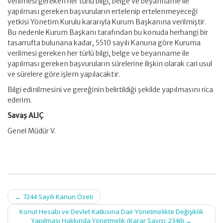
verilmesi gereken her türlü bilgi, belge ve beyanname ile
yapılması gereken başvuruların ertelenip ertelenmeyeceği
yetkisi Yönetim Kurulu kararıyla Kurum Başkanına verilmiştir.
Bu nedenle Kurum Başkanı tarafından bu konuda herhangi bir
tasarrufta bulunana kadar, 5510 sayılı Kanuna göre Kuruma
verilmesi gereken her türlü bilgi, belge ve beyanname ile
yapılması gereken başvuruların sürelerine ilişkin olarak cari usul
ve sürelere göre işlem yapılacaktır.
Bilgi edinilmesini ve gereğinin belirtildiği şekilde yapılmasını rica
ederim.
Savaş ALIÇ
Genel Müdür V.
Post
←
7244 Sayılı Kanun Özeti
navigation
Konut Hesabı ve Devlet Katkısına Dair Yönetmelikte Değişiklik
Yapılması Hakkında Yönetmelik (Karar Sayısı: 2346)
→