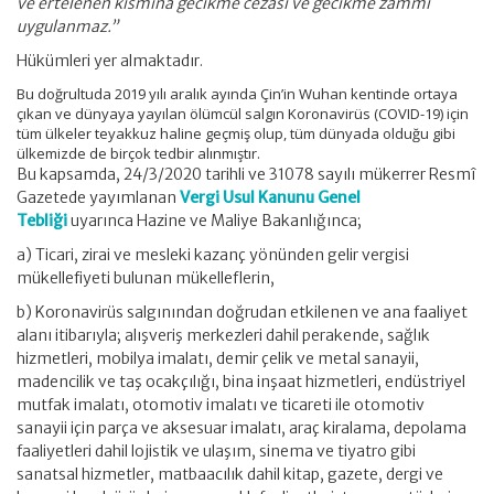
ve ertelenen kısmına gecikme cezası ve gecikme zammı
uygulanmaz.”
Hükümleri yer almaktadır.
Bu doğrultuda 2019 yılı aralık ayında Çin’in Wuhan kentinde ortaya
çıkan ve dünyaya yayılan ölümcül salgın Koronavirüs (COVID-19) için
tüm ülkeler teyakkuz haline geçmiş olup, tüm dünyada olduğu gibi
ülkemizde de birçok tedbir alınmıştır.
Bu kapsamda, 24/3/2020 tarihli ve 31078 sayılı mükerrer Resmî
Gazetede yayımlanan
Vergi Usul Kanunu Genel
Tebliği
uyarınca Hazine ve Maliye Bakanlığınca;
a) Ticari, zirai ve mesleki kazanç yönünden gelir vergisi
mükellefiyeti bulunan mükelleflerin,
b) Koronavirüs salgınından doğrudan etkilenen ve ana faaliyet
alanı itibarıyla; alışveriş merkezleri dahil perakende, sağlık
hizmetleri, mobilya imalatı, demir çelik ve metal sanayii,
madencilik ve taş ocakçılığı, bina inşaat hizmetleri, endüstriyel
mutfak imalatı, otomotiv imalatı ve ticareti ile otomotiv
sanayii için parça ve aksesuar imalatı, araç kiralama, depolama
faaliyetleri dahil lojistik ve ulaşım, sinema ve tiyatro gibi
sanatsal hizmetler, matbaacılık dahil kitap, gazete, dergi ve