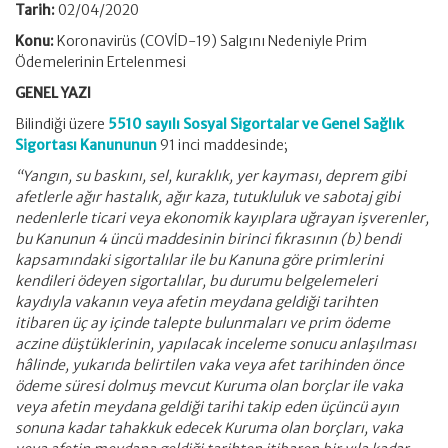
Tarih:
02/04/2020
Konu:
Koronavirüs (COVİD-19) Salgını Nedeniyle Prim
Ödemelerinin Ertelenmesi
GENEL YAZI
Bilindiği üzere
5510 sayılı Sosyal Sigortalar ve Genel Sağlık
Sigortası Kanununun
91 inci maddesinde;
“Yangın, su baskını, sel, kuraklık, yer kayması, deprem gibi
afetlerle ağır hastalık, ağır kaza, tutukluluk ve sabotaj gibi
nedenlerle ticari veya ekonomik kayıplara uğrayan işverenler,
bu Kanunun 4 üncü maddesinin birinci fıkrasının (b) bendi
kapsamındaki sigortalılar ile bu Kanuna göre primlerini
kendileri ödeyen sigortalılar, bu durumu belgelemeleri
kaydıyla vakanın veya afetin meydana geldiği tarihten
itibaren üç ay içinde talepte bulunmaları ve prim ödeme
aczine düştüklerinin, yapılacak inceleme sonucu anlaşılması
hâlinde, yukarıda belirtilen vaka veya afet tarihinden önce
ödeme süresi dolmuş mevcut Kuruma olan borçlar ile vaka
veya afetin meydana geldiği tarihi takip eden üçüncü ayın
sonuna kadar tahakkuk edecek Kuruma olan borçları, vaka