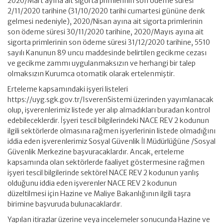
2020/Mart ayına ait sigorta primlerinin son ödeme süresi
2/11/2020 tarihine (31/10/2020 tarihi cumartesi gününe denk
gelmesi nedeniyle), 2020/Nisan ayına ait sigorta primlerinin
son ödeme süresi 30/11/2020 tarihine, 2020/Mayıs ayına ait
sigorta primlerinin son ödeme süresi 31/12/2020 tarihine, 5510
sayılı Kanunun 89 uncu maddesinde belirtilen gecikme cezası
ve gecikme zammı uygulanmaksızın ve herhangi bir talep
olmaksızın Kurumca otomatik olarak ertelenmiştir.
Erteleme kapsamındaki işyeri listeleri
https://uyg.sgk.gov.tr/IsverenSistemi üzerinden yayımlanacak
olup, işverenlerimiz listede yer alıp almadıkları buradan kontrol
edebileceklerdir. İşyeri tescil bilgilerindeki NACE REV 2 kodunun
ilgili sektörlerde olmasına rağmen işyerlerinin listede olmadığını
iddia eden işverenlerimiz Sosyal Güvenlik İl Müdürlüğüne /Sosyal
Güvenlik Merkezine başvuracaklardır. Ancak, erteleme
kapsamında olan sektörlerde faaliyet göstermesine rağmen
işyeri tescil bilgilerinde sektörel NACE REV 2 kodunun yanlış
olduğunu iddia eden işverenler NACE REV 2 kodunun
düzeltilmesi için Hazine ve Maliye Bakanlığının ilgili taşra
birimine başvuruda bulunacaklardır.
Yapılan itirazlar üzerine veya incelemeler sonucunda Hazine ve