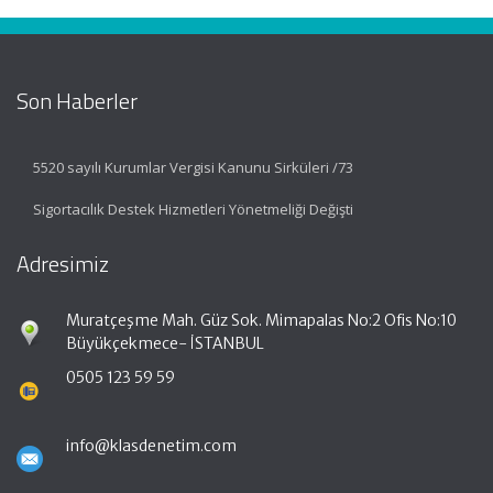
Son Haberler
5520 sayılı Kurumlar Vergisi Kanunu Sirküleri /73
Sigortacılık Destek Hizmetleri Yönetmeliği Değişti
Adresimiz
Muratçeşme Mah. Güz Sok. Mimapalas No:2 Ofis No:10
Büyükçekmece- İSTANBUL
0505 123 59 59
info@klasdenetim.com