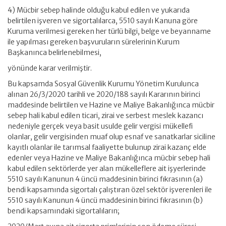
4) Mücbir sebep halinde olduğu kabul edilen ve yukarıda
belirtilen işveren ve sigortalılarca, 5510 sayılı Kanuna göre
Kuruma verilmesi gereken her türlü bilgi, belge ve beyanname
ile yapılması gereken başvuruların sürelerinin Kurum
Başkanınca belirlenebilmesi,
yönünde karar verilmiştir.
Bu kapsamda Sosyal Güvenlik Kurumu Yönetim Kurulunca
alınan 26/3/2020 tarihli ve 2020/188 sayılı Kararının birinci
maddesinde belirtilen ve Hazine ve Maliye Bakanlığınca mücbir
sebep hali kabul edilen ticari, zirai ve serbest meslek kazancı
nedeniyle gerçek veya basit usulde gelir vergisi mükellefi
olanlar, gelir vergisinden muaf olup esnaf ve sanatkarlar siciline
kayıtlı olanlar ile tarımsal faaliyette bulunup zirai kazanç elde
edenler veya Hazine ve Maliye Bakanlığınca mücbir sebep hali
kabul edilen sektörlerde yer alan mükelleflere ait işyerlerinde
5510 sayılı Kanunun 4 üncü maddesinin birinci fıkrasının (a)
bendi kapsamında sigortalı çalıştıran özel sektör işverenleri ile
5510 sayılı Kanunun 4 üncü maddesinin birinci fıkrasının (b)
bendi kapsamındaki sigortalıların;