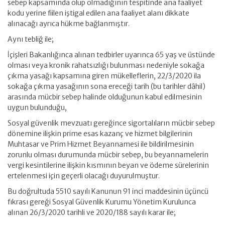
sebep kapsamında olup olmadığının tespitinde ana faaliyet
kodu yerine fiilen iştigal edilen ana faaliyet alanı dikkate
alınacağı ayrıca hükme bağlanmıştır.
Aynı tebliğ ile;
İçişleri Bakanlığınca alınan tedbirler uyarınca 65 yaş ve üstünde
olması veya kronik rahatsızlığı bulunması nedeniyle sokağa
çıkma yasağı kapsamına giren mükelleflerin, 22/3/2020 ila
sokağa çıkma yasağının sona ereceği tarih (bu tarihler dâhil)
arasında mücbir sebep halinde olduğunun kabul edilmesinin
uygun bulunduğu,
Sosyal güvenlik mevzuatı gereğince sigortalıların mücbir sebep
dönemine ilişkin prime esas kazanç ve hizmet bilgilerinin
Muhtasar ve Prim Hizmet Beyannamesi ile bildirilmesinin
zorunlu olması durumunda mücbir sebep, bu beyannamelerin
vergi kesintilerine ilişkin kısmının beyan ve ödeme sürelerinin
ertelenmesi için geçerli olacağı duyurulmuştur.
Bu doğrultuda 5510 sayılı Kanunun 91 inci maddesinin üçüncü
fıkrası gereği Sosyal Güvenlik Kurumu Yönetim Kurulunca
alınan 26/3/2020 tarihli ve 2020/188 sayılı karar ile;