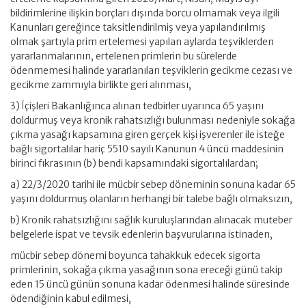
bildirimlerine ilişkin borçları dışında borcu olmamak veya ilgili
Kanunları gereğince taksitlendirilmiş veya yapılandırılmış
olmak şartıyla prim ertelemesi yapılan aylarda teşviklerden
yararlanmalarının, ertelenen primlerin bu sürelerde
ödenmemesi halinde yararlanılan teşviklerin gecikme cezası ve
gecikme zammıyla birlikte geri alınması,
3) İçişleri Bakanlığınca alınan tedbirler uyarınca 65 yaşını
doldurmuş veya kronik rahatsızlığı bulunması nedeniyle sokağa
çıkma yasağı kapsamına giren gerçek kişi işverenler ile isteğe
bağlı sigortalılar hariç 5510 sayılı Kanunun 4 üncü maddesinin
birinci fıkrasının (b) bendi kapsamındaki sigortalılardan;
a) 22/3/2020 tarihi ile mücbir sebep döneminin sonuna kadar 65
yaşını doldurmuş olanların herhangi bir talebe bağlı olmaksızın,
b) Kronik rahatsızlığını sağlık kuruluşlarından alınacak muteber
belgelerle ispat ve tevsik edenlerin başvurularına istinaden,
mücbir sebep dönemi boyunca tahakkuk edecek sigorta
primlerinin, sokağa çıkma yasağının sona ereceği günü takip
eden 15 üncü günün sonuna kadar ödenmesi halinde süresinde
ödendiğinin kabul edilmesi,