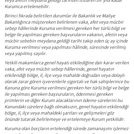
veya afetin meydana geldiği tarihten itibaren bir yıla kadar
Kurumca ertelenebilir.
Birinci fıkrada belirtilen durumlar ile Bakanlık ve Maliye
Bakanlığınca müştereken belirlenen vaka, afet veya mücbir
sebep hâllerinde Kuruma verilmesi gereken her türlü bilgi ve
belge ile yapılması gereken başvuruların vakanın, afetin veya
mücbir sebebin meydana geldiği tarihi takip eden üç ay içinde
Kuruma verilmesi veya yapılması hâlinde, süresinde verilmiş
veya yapılmış sayılır.
Yetkili makamlarca genel hayatı etkilediğine dair karar verilen
vaka, afet veya mücbir sebep hâllerinde, genel hayatın
etkilendiği bölge, il, ilçe veya mahalde doğrudan veya dolaylı
olarak zarar gören işverenlerle sigortalı ve hak sahiplerince bu
Kanuna göre Kuruma verilmesi gereken her türlü bilgi ve belge
ile yapılması gereken başvuruların, ödenmesi gereken
primlerin ve diğer Kurum alacaklarının ödeme sürelerini bu
Kanundaki sürelere bağlı olmaksızın, genel hayatın etkilendiği
bölge, il, ilçe veya mahaldeki şartları ve gelişmeleri göz
önünde tutarak belirlemeye ve ertelemeye Kurum yetkilidir.
Kuruma olan borçların ertelendiği sürede zamanaşımı işlemez