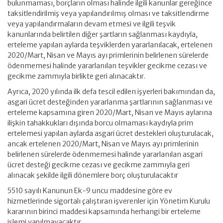
bulunmaması, borçların olması halinde ilgili kanunlar gereğince
taksitlendirilmiş veya yapılandırılmış olması ve taksitlendirme
veya yapılandırmaların devam etmesi ve ilgili teşvik
kanunlarında belirtilen diğer şartların sağlanması kaydıyla,
erteleme yapılan aylarda teşviklerden yararlanılacak, ertelenen
2020/Mart, Nisan ve Mayıs ayı primlerinin belirlenen sürelerde
ödenmemesi halinde yararlanılan teşvikler gecikme cezası ve
gecikme zammıyla birlikte geri alınacaktır.
Ayrıca, 2020 yılında ilk defa tescil edilen işyerleri bakımından da,
asgari ücret desteğinden yararlanma şartlarının sağlanması ve
erteleme kapsamına giren 2020/Mart, Nisan ve Mayıs aylarına
ilişkin tahakkukları dışında borcu olmaması kaydıyla prim
ertelemesi yapılan aylarda asgari ücret destekleri oluşturulacak,
ancak ertelenen 2020/Mart, Nisan ve Mayıs ayı primlerinin
belirlenen sürelerde ödenmemesi halinde yararlanılan asgari
ücret desteği gecikme cezası ve gecikme zammıyla geri
alınacak şekilde ilgili dönemlere borç oluşturulacaktır
5510 sayılı Kanunun Ek-9 uncu maddesine göre ev
hizmetlerinde sigortalı çalıştıran işverenler için Yönetim Kurulu
kararının birinci maddesi kapsamında herhangi bir erteleme
işlemi yapılmayacaktır.