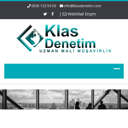
0505 123 59 59
info@klasdenetim.com
|
WebMail Erişim