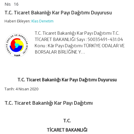
Nis
16
T.C.
yorumlar kapalı
Ticaret
T.C. Ticaret Bakanlığı Kar Payı Dağıtımı Duyurusu
Bakanlığı
Kar
Haberi Ekleyen:
Klas Denetim
Payı
Dağıtımı
T.C. Ticaret Bakanlığı Kar Payı Dağıtımı T.C.
Duyurusu
TİCARET BAKANLIĞI Sayı : 50035491-431.04
için
Konu : Kâr Payı Dağıtımı TÜRKİYE ODALAR VE
BORSALAR BİRLİĞİNE Y…
T.C. Ticaret Bakanlığı Kar Payı Dağıtımı Duyurusu
Tarih: 4 Nisan 2020
T.C. Ticaret Bakanlığı Kar Payı Dağıtımı
T.C.
TİCARET BAKANLIĞI