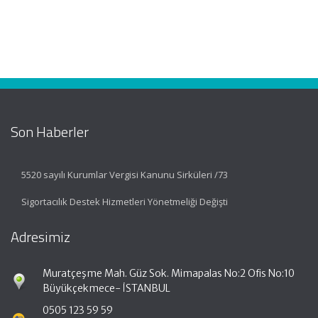
Son Haberler
5520 sayılı Kurumlar Vergisi Kanunu Sirküleri /73
Sigortacılık Destek Hizmetleri Yönetmeliği Değişti
Adresimiz
Muratçeşme Mah. Güz Sok. Mimapalas No:2 Ofis No:10
Büyükçekmece- İSTANBUL
0505 123 59 59