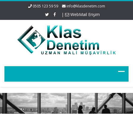
0505 123 59 59
info@klasdenetim.com
|
WebMail Erişim