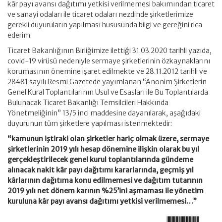
kâr payı avansı dağıtımı yetkisi verilmemesi bakımından ticaret
ve sanayi odaları ile ticaret odaları nezdinde şirketlerimize
gerekli duyuruların yapılması hususunda bilgi ve gereğini rica
ederim.
Ticaret Bakanlığının Birliğimize ilettiği 31.03.2020 tarihli yazıda,
covid-19 virüsü nedeniyle sermaye şirketlerinin özkaynaklarını
korumasının önemine işaret edilmekte ve 28.11.2012 tarihli ve
28481 sayılı Resmi Gazetede yayımlanan “Anonim Şirketlerin
Genel Kural Toplantılarının Usul ve Esasları ile Bu Toplantılarda
Bulunacak Ticaret Bakanlığı Temsilcileri Hakkında
Yönetmeliğinin” 13/5 inci maddesine dayanılarak, aşağıdaki
duyurunun tüm şirketlere yapılması istenmektedir:
“kamunun iştiraki olan şirketler hariç olmak üzere, sermaye
şirketlerinin 2019 yılı hesap dönemine ilişkin olarak bu yıl
gerçekleştirilecek genel kurul toplantılarında gündeme
alınacak nakit kâr payı dağıtımı kararlarında, geçmiş yıl
kârlarının dağıtıma konu edilmemesi ve dağıtım tutarının
2019 yılı net dönem karının %25’ini aşmaması ile yönetim
kuruluna kâr payı avansı dağıtımı yetkisi verilmemesi…”