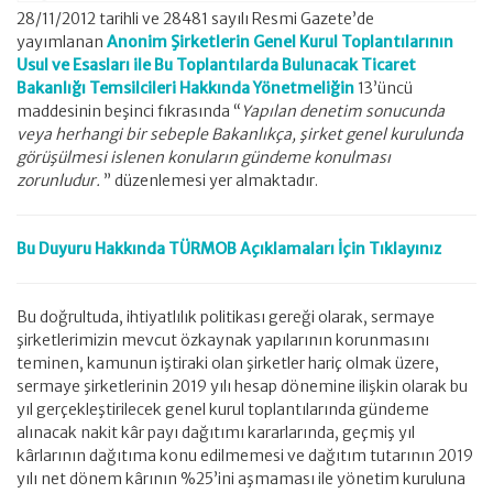
28/11/2012 tarihli ve 28481 sayılı Resmi Gazete’de
yayımlanan
Anonim Şirketlerin Genel Kurul Toplantılarının
Usul ve Esasları ile Bu Toplantılarda Bulunacak Ticaret
Bakanlığı Temsilcileri Hakkında Yönetmeliğin
13’üncü
maddesinin beşinci fıkrasında “
Yapılan denetim sonucunda
veya herhangi bir sebeple Bakanlıkça, şirket genel kurulunda
görüşülmesi islenen konuların gündeme konulması
zorunludur.
” düzenlemesi yer almaktadır.
Bu Duyuru Hakkında TÜRMOB Açıklamaları İçin Tıklayınız
Bu doğrultuda, ihtiyatlılık politikası gereği olarak, sermaye
şirketlerimizin mevcut özkaynak yapılarının korunmasını
teminen, kamunun iştiraki olan şirketler hariç olmak üzere,
sermaye şirketlerinin 2019 yılı hesap dönemine ilişkin olarak bu
yıl gerçekleştirilecek genel kurul toplantılarında gündeme
alınacak nakit kâr payı dağıtımı kararlarında, geçmiş yıl
kârlarının dağıtıma konu edilmemesi ve dağıtım tutarının 2019
yılı net dönem kârının %25’ini aşmaması ile yönetim kuruluna