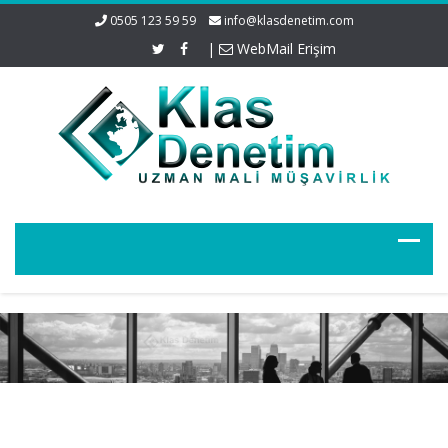
0505 123 59 59
info@klasdenetim.com
|
WebMail Erişim