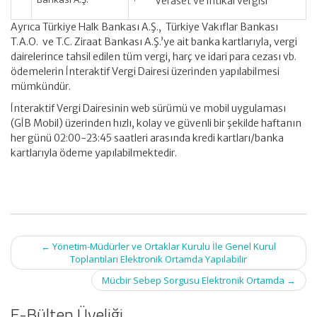
· Veraset ve intikal vergisi
Ayrıca Türkiye Halk Bankası A.Ş., Türkiye Vakıflar Bankası
T.A.O. ve T.C. Ziraat Bankası A.Ş.’ye ait banka kartlarıyla, vergi
dairelerince tahsil edilen tüm vergi, harç ve idari para cezası vb.
ödemelerin İnteraktif Vergi Dairesi üzerinden yapılabilmesi
mümkündür.
İnteraktif Vergi Dairesinin web sürümü ve mobil uygulaması
(GİB Mobil) üzerinden hızlı, kolay ve güvenli bir şekilde haftanın
her günü 02:00-23:45 saatleri arasında kredi kartları/banka
kartlarıyla ödeme yapılabilmektedir.
Post
←
Yönetim-Müdürler ve Ortaklar Kurulu İle Genel Kurul
navigation
Toplantıları Elektronik Ortamda Yapılabilir
Mücbir Sebep Sorgusu Elektronik Ortamda
→
E-Bülten Üyeliği