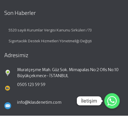
Son Haberler
5520 sayılı Kurumlar Vergisi Kanunu Sirküleri /73
Sigortacılık Destek Hizmetleri Yönetmeliği Değişti
Adresimiz
Muratçeşme Mah. Güz Sok. Mimapalas No:2 Ofis No:10
Büyükçekmece- İSTANBUL
0505 123 59 59
İletişim
İletişim
info@klasdenetim.com
Hızlı Menü