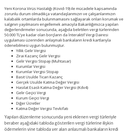
Yeni Korona Virüs Hastalığı (Kovid-19) ile mücadele kapsamında
zorunlu durum olmadıkça vatandaşlarımızın ve çalışanlarımızın
kalabalık ortamlarda bulunmamasını sağlayarak onları korumak ve
salgının yayılmasını engellemek amacıyla Bakanlığımızca yapılan
değerlendirmeler sonucunda, aşağıda belirtilen vergi türlerinden
50.000 TL’ye kadar olan borçların da İnteraktif Vergi Dairesi
uygulaması üzerinden anlaşmalı bankaların kredi kartlarıyla
ödenebilmesi uygun bulunmuştur.
Yıllık Gelir Vergisi
Zirai Kazanç Gelir Vergisi
Gelir Vergisi Stopajı (Muhtasar)
Kurumlar Vergisi
Kurumlar Vergisi Stopajı
Basit Usulde Ticari Kazanç
Gerçek Usulde Katma Değer Vergisi
Hasılat Esaslı Katma Değer Vergisi (Kdv4)
Gelir Geçici Vergi
Kurum Geçici Vergi
Diğer Ücretler
Katma Değer Vergisi Tevkifatı
Yapılan düzenleme sonucunda yeni eklenen vergi türleriyle
beraber aşağıdaki tabloda gösterilen vergi türlerine ilişkin
ödemelerin yine tabloda yer alan anlaşmalı bankaların kredi