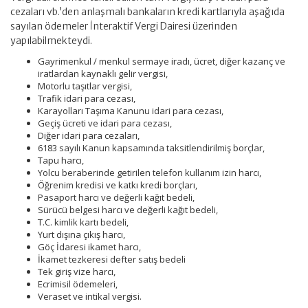
cezaları vb.’den anlaşmalı bankaların kredi kartlarıyla aşağıda
sayılan ödemeler İnteraktif Vergi Dairesi üzerinden
yapılabilmekteydi.
Gayrimenkul / menkul sermaye iradı, ücret, diğer kazanç ve
iratlardan kaynaklı gelir vergisi,
Motorlu taşıtlar vergisi,
Trafik idari para cezası,
Karayolları Taşıma Kanunu idari para cezası,
Geçiş ücreti ve idari para cezası,
Diğer idari para cezaları,
6183 sayılı Kanun kapsamında taksitlendirilmiş borçlar,
Tapu harcı,
Yolcu beraberinde getirilen telefon kullanım izin harcı,
Öğrenim kredisi ve katkı kredi borçları,
Pasaport harcı ve değerli kağıt bedeli,
Sürücü belgesi harcı ve değerli kağıt bedeli,
T.C. kimlik kartı bedeli,
Yurt dışına çıkış harcı,
Göç İdaresi ikamet harcı,
İkamet tezkeresi defter satış bedeli
Tek giriş vize harcı,
Ecrimisil ödemeleri,
Veraset ve intikal vergisi.