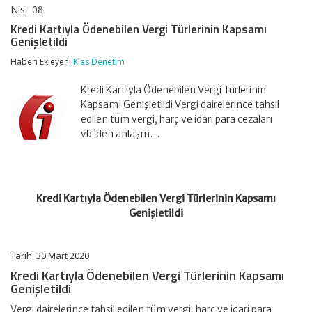
Nis
08
Kredi
yorumlar kapalı
Kartıyla
Kredi Kartıyla Ödenebilen Vergi Türlerinin Kapsamı
Ödenebilen
Genişletildi
Vergi
Türlerinin
Haberi Ekleyen:
Klas Denetim
Kapsamı
Genişletildi
Kredi Kartıyla Ödenebilen Vergi Türlerinin
için
Kapsamı Genişletildi Vergi dairelerince tahsil
edilen tüm vergi, harç ve idari para cezaları
vb.’den anlaşm…
Kredi Kartıyla Ödenebilen Vergi Türlerinin Kapsamı
Genişletildi
Tarih: 30 Mart 2020
Kredi Kartıyla Ödenebilen Vergi Türlerinin Kapsamı
Genişletildi
Vergi dairelerince tahsil edilen tüm vergi, harç ve idari para