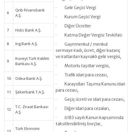
· Gelir Geçici Vergi
Qnb Finansbank
6
A.Ş.
· Kurum Geçici Vergi
· Diğer Ücretler
7
Hsbc Bank A.Ş.
· Katma Değer Vergisi Tevkifatı
8
Ing Bank A.Ş.
· Gayrimenkul / menkul
sermaye iradı, ücret, diğer kazanç
ve iratlardan kaynaklı gelir vergisi,
Kuveyt Türk Katılım
9
Bankası A.Ş.
· Motorlu taşıtlar vergisi,
· Trafik idari para cezası,
10
Odea Bank A.Ş.
· Karayolları Taşıma Kanunu idari
para cezası,
11
Şekerbank T.A.Ş.
· Geçiş ücreti ve idari para cezası,
T.C. Ziraat Bankası
· Diğer idari para cezaları,
12
A.Ş.
· 6183 sayılı Kanun kapsamında
taksitlendirilmiş borçlar,
Türk Ekonomi
13