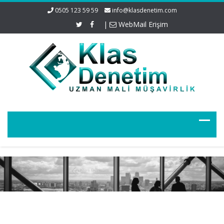
0505 123 59 59
info@klasdenetim.com
|
WebMail Erişim