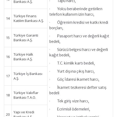
· Tapu harcı,
Bankası A.Ş.
· Yolcu beraberinde getirilen
telefon kullanım izin harcı,
Türkiye Finans
14
Katılım Bankası A.Ş.
· Öğrenim kredisi ve katkı kredi
borçları,
Türkiye Garanti
· Pasaport harcı ve değerli kağıt
15
Bankası A.Ş.
bedeli,
· Sürücü belgesi harcı ve değerli
Türkiye Halk
kağıt bedeli,
16
Bankası A.Ş.
· T.C. kimlik kartı bedeli,
· Yurt dışına çıkış harcı,
Türkiye İş Bankası
17
A.Ş.
· Göç İdaresi ikamet harcı,
· İkamet tezkeresi defter satış
Türkiye Vakıflar
bedeli
18
Bankası T.A.O.
· Tek giriş vize harcı,
· Ecrimisil ödemeleri,
Yapı ve Kredi
20
Bankası A.Ş.