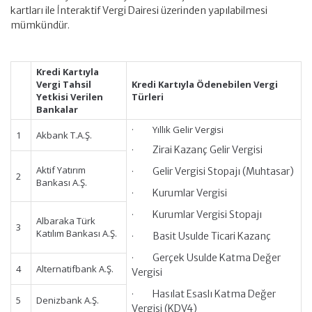
kartları ile İnteraktif Vergi Dairesi üzerinden yapılabilmesi
mümkündür.
Kredi Kartıyla
Vergi Tahsil
Kredi Kartıyla Ödenebilen Vergi
Yetkisi Verilen
Türleri
Bankalar
· Yıllık Gelir Vergisi
1
Akbank T.A.Ş.
· Zirai Kazanç Gelir Vergisi
Aktif Yatırım
· Gelir Vergisi Stopajı (Muhtasar)
2
Bankası A.Ş.
· Kurumlar Vergisi
· Kurumlar Vergisi Stopajı
Albaraka Türk
3
Katılım Bankası A.Ş.
· Basit Usulde Ticari Kazanç
· Gerçek Usulde Katma Değer
4
Alternatifbank A.Ş.
Vergisi
· Hasılat Esaslı Katma Değer
5
Denizbank A.Ş.
Vergisi (KDV4)