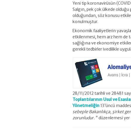
Yeni tip koronavirüsün (COVID
Salgın, pek çok ülkede olduğu
olduğundan, söz konusu etkiler
konulmuştur.
Ekonomik faaliyetlerin yavaşla
etkilenmesi, hem arz hem de tal
sağlığına ve ekonomiye etkileri
gerekli tedbirler ivedilikle u
28/11/2012 tarihli ve 28481 s
Toplantılarının Usul ve Esasla
Yönetmeliğin
13’üncü maddesin
sebeple Bakanlıkça, şirket g
zorunludur.
” düzenlemesi yer 