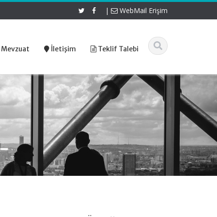
|
WebMail Erişim
 Mevzuat
İletişim
Teklif Talebi