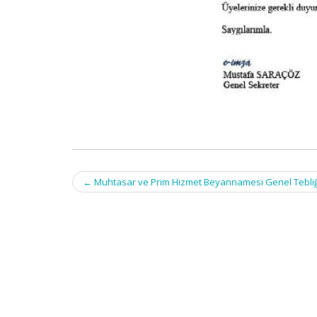
Post
←
Muhtasar ve Prim Hizmet Beyannamesi Genel Tebliği (S
navigation