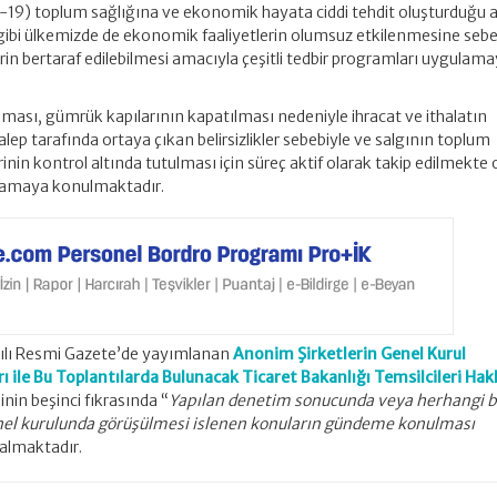
-19) toplum sağlığına ve ekonomik hayata ciddi tehdit oluşturduğu aç
 gibi ülkemizde de ekonomik faaliyetlerin olumsuz etkilenmesine seb
in bertaraf edilebilmesi amacıyla çeşitli tedbir programları uygulam
ması, gümrük kapılarının kapatılması nedeniyle ihracat ve ithalatın
ep tarafında ortaya çıkan belirsizlikler sebebiyle ve salgının toplum
nin kontrol altında tutulması için süreç aktif olarak takip edilmekte 
ygulamaya konulmaktadır.
ayılı Resmi Gazete’de yayımlanan
Anonim Şirketlerin Genel Kurul
rı ile Bu Toplantılarda Bulunacak Ticaret Bakanlığı Temsilcileri Ha
in beşinci fıkrasında “
Yapılan denetim sonucunda veya herhangi b
enel kurulunda görüşülmesi islenen konuların gündeme konulması
almaktadır.