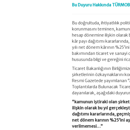
Bu Duyuru Hakkında TÜRMOB A
Bu doğrultuda, ihtiyatlılık pol
korunmasını teminen, kamunun i
hesap dönemine ilişkin olarak 
kâr payı dağıtımı kararlarında
yılı net dönem kârının %25’in
bakımından ticaret ve sanayi od
hususunda bilgi ve gereğini ric
Ticaret Bakanlığının Birliğimiz
şirketlerinin özkaynaklarını k
Resmi Gazetede yayımlanan “Ano
Toplantılarda Bulunacak Ticare
dayanılarak, aşağıdaki duyuru
“kamunun iştiraki olan şirket
ilişkin olarak bu yıl gerçekle
dağıtımı kararlarında, geçmiş
net dönem karının %25’ini aş
verilmemesi…”