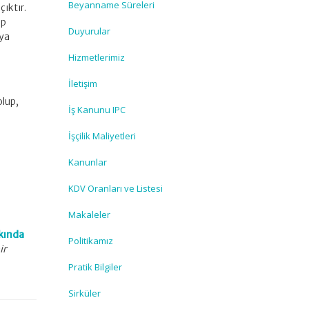
Beyanname Süreleri
ıktır.
ep
Duyurular
aya
Hizmetlerimiz
İletişim
olup,
İş Kanunu IPC
İşçilik Maliyetleri
Kanunlar
KDV Oranları ve Listesi
Makaleler
kkında
Politikamız
ir
Pratik Bilgiler
Sirküler