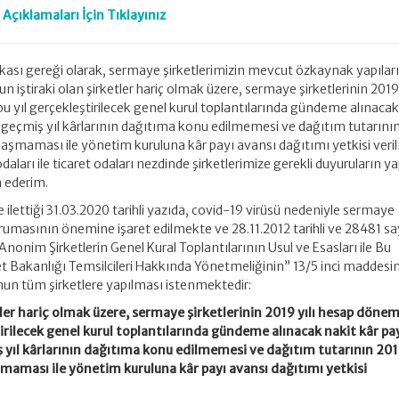
çıklamaları İçin Tıklayınız
itikası gereği olarak, sermaye şirketlerimizin mevcut özkaynak yapılar
ştiraki olan şirketler hariç olmak üzere, sermaye şirketlerinin 2019 
bu yıl gerçekleştirilecek genel kurul toplantılarında gündeme alınacak
, geçmiş yıl kârlarının dağıtıma konu edilmemesi ve dağıtım tutarını
i aşmaması ile yönetim kuruluna kâr payı avansı dağıtımı yetkisi ver
aları ile ticaret odaları nezdinde şirketlerimize gerekli duyuruların y
a ederim.
e ilettiği 31.03.2020 tarihli yazıda, covid-19 virüsü nedeniyle sermaye
orumasının önemine işaret edilmekte ve 28.11.2012 tarihli ve 28481 say
nim Şirketlerin Genel Kural Toplantılarının Usul ve Esasları ile Bu
t Bakanlığı Temsilcileri Hakkında Yönetmeliğinin” 13/5 inci maddesi
nun tüm şirketlere yapılması istenmektedir:
ler hariç olmak üzere, sermaye şirketlerinin 2019 yılı hesap döne
ştirilecek genel kurul toplantılarında gündeme alınacak nakit kâr pa
 yıl kârlarının dağıtıma konu edilmemesi ve dağıtım tutarının 2019
maması ile yönetim kuruluna kâr payı avansı dağıtımı yetkisi