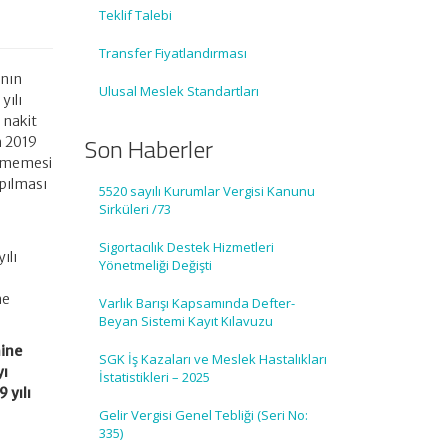
Teklif Talebi
Transfer Fiyatlandırması
ının
Ulusal Meslek Standartları
yılı
 nakit
Son Haberler
n 2019
ilmemesi
apılması
5520 sayılı Kurumlar Vergisi Kanunu
Sirküleri /73
Sigortacılık Destek Hizmetleri
ılı
Yönetmeliği Değişti
ne
Varlık Barışı Kapsamında Defter-
Beyan Sistemi Kayıt Kılavuzu
mine
SGK İş Kazaları ve Meslek Hastalıkları
yı
İstatistikleri – 2025
 yılı
Gelir Vergisi Genel Tebliği (Seri No:
335)