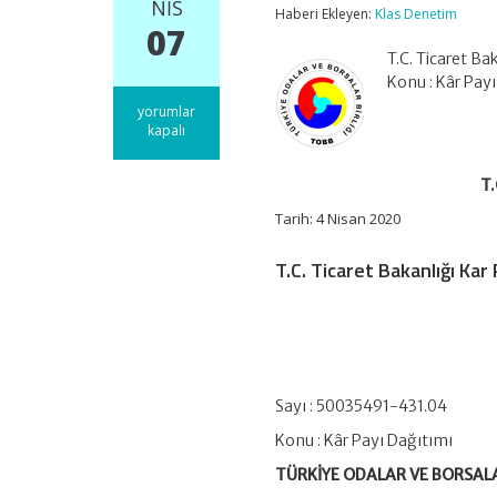
NIS
Haberi Ekleyen:
Klas Denetim
07
T.C. Ticaret B
Konu : Kâr Pa
T.C.
yorumlar
Ticaret
kapalı
Bakanlığı
Kar
T.
Payı
Dağıtımı
Tarih: 4 Nisan 2020
Duyurusu
için
T.C. Ticaret Bakanlığı Kar 
Sayı : 50035491-431.04
Konu : Kâr Payı Dağıtımı
TÜRKİYE ODALAR VE BORSALA