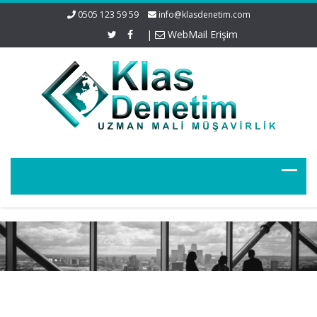
0505 123 59 59
info@klasdenetim.com
|
WebMail Erişim