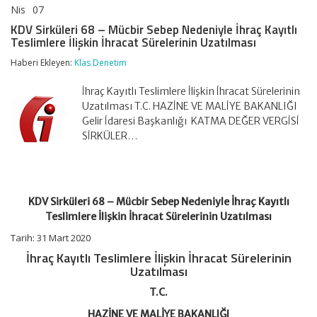
Nis
07
KDV
yorumlar kapalı
Sirküleri
KDV Sirküleri 68 – Mücbir Sebep Nedeniyle İhraç Kayıtlı
68
Teslimlere İlişkin İhracat Sürelerinin Uzatılması
–
Mücbir
Haberi Ekleyen:
Klas Denetim
Sebep
Nedeniyle
İhraç Kayıtlı Teslimlere İlişkin İhracat Sürelerinin
İhraç
Kayıtlı
Uzatılması T.C. HAZİNE VE MALİYE BAKANLIĞI
Teslimlere
Gelir İdaresi Başkanlığı KATMA DEĞER VERGİSİ
İlişkin
SİRKÜLER…
İhracat
Sürelerinin
Uzatılması
için
KDV Sirküleri 68 – Mücbir Sebep Nedeniyle İhraç Kayıtlı
Teslimlere İlişkin İhracat Sürelerinin Uzatılması
Tarih: 31 Mart 2020
İhraç Kayıtlı Teslimlere İlişkin İhracat Sürelerinin
Uzatılması
T.C.
HAZİNE VE MALİYE BAKANLIĞI