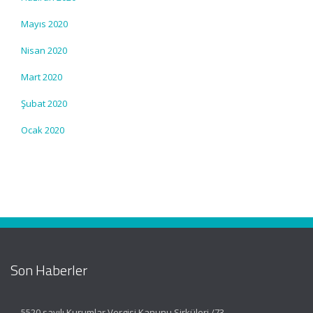
Mayıs 2020
Nisan 2020
Mart 2020
Şubat 2020
Ocak 2020
Son Haberler
5520 sayılı Kurumlar Vergisi Kanunu Sirküleri /73