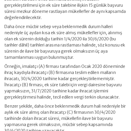
gerçekleştirilmesi için ek süre talebine ilişkin 15 günlük başvuru
süresi mezkur döneme rastlayan mükellefler de aynı kapsamda
değerlendirilecektir.
Daha önce mücbir sebep veya beklenmedik durum halleri
nedeniyle üç aydan kısa ek süre almış mükellefler için, alınmış
olan ek sürenin dolduğu tarihin 1/4/2020 ila 30/6/2020 (bu
tarihler dâhil) tarihleri arasına rastlaması halinde, söz konusu ek
sürenin de ilave bir başvuruya gerek olmaksızın üç aya
tamamlanması uygun bulunmuştur.
Örneğin, imalatçı (A) firması tarafından Ocak 2020 döneminde
ihraç kaydıyla ihracatçı (B) firmasına teslim edilen malların
ihracatı, 30/4/2020 tarihine kadar gerçekleştirilememiştir.
İhracatçı (B) firması, ek süre talebi için vergi dairesine başvuru
yapmaksızın, 31/7/2020 tarihine kadar ihracat işlemini
gerçekleştirmesi halinde, tecil edilen vergi terkin olunacaktır.
Benzer şekilde, daha önce beklenmedik durum hali nedeniyle bir
aylık ek süre almış olan ihracatçı (C) firmasının 30/4/2020
tarihinde dolan ihracat süresi, mükellefin ilave bir başvuru
yapmasına gerek olmaksızın, mücbir sebep kapsamında
30/6/2020 tarihine uzayacaktır.