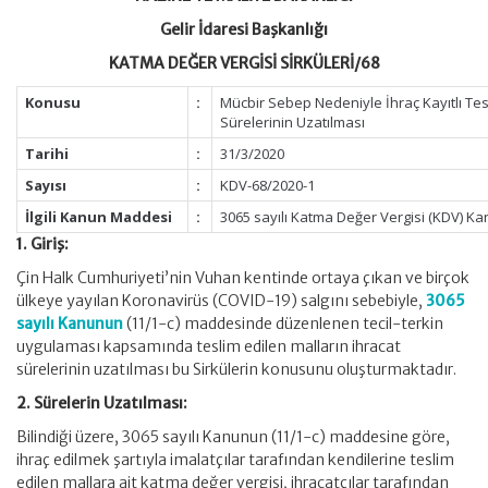
Gelir İdaresi Başkanlığı
KATMA DEĞER VERGİSİ SİRKÜLERİ/68
Konusu
:
Mücbir Sebep Nedeniyle İhraç Kayıtlı Tesl
Sürelerinin Uzatılması
Tarihi
:
31/3/2020
Sayısı
:
KDV-68/2020-1
İlgili Kanun Maddesi
:
3065 sayılı Katma Değer Vergisi (KDV) K
1. Giriş:
Çin Halk Cumhuriyeti’nin Vuhan kentinde ortaya çıkan ve birçok
ülkeye yayılan Koronavirüs (COVID-19) salgını sebebiyle,
3065
sayılı Kanunun
(11/1-c) maddesinde düzenlenen tecil-terkin
uygulaması kapsamında teslim edilen malların ihracat
sürelerinin uzatılması bu Sirkülerin konusunu oluşturmaktadır.
2. Sürelerin Uzatılması:
Bilindiği üzere, 3065 sayılı Kanunun (11/1-c) maddesine göre,
ihraç edilmek şartıyla imalatçılar tarafından kendilerine teslim
edilen mallara ait katma değer vergisi, ihracatçılar tarafından