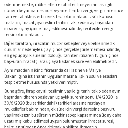
ödenmemekte, mükelleflerce tahsil edilmeyen ancak ilgili
dönem beyannamesinde beyan edilen bu vergi, vergi dairesince
tarh ve tahakkuk ettirilerek tecil olunmaktadır. Söz konusu
malların, ihracatçıya teslim tarihini takip eden ay başından
itibaren üç ay içinde ihraç edilmesi halinde, tecil edilen vergi
terkin olunmaktadır.
Diğer taraftan, ihracatın mücbir sebepler veya beklenmedik
durumlar nedeniyle üç ay içinde gerçekleştirilememesi halinde,
en geç üç aylık sürenin dolduğu tarihten itibaren 15 gün içinde
başvuran ihracatçılara üç aya kadar ek süre verilebilmektedir.
Aynı maddenin ikinci fıkrasında da Hazine ve Maliye
Bakanlığına istisnanın uygulanmasına ilişkin usul ve esasları
tespit etme hususunda yetki verilmiştir.
Buna göre, ihraç kayıtlı teslimin yapıldığı tarihi takip eden ayın
başından itibaren başlayan üç aylık sürenin sonu 1/4/2020 ila
30/6/2020 (bu tarihler dâhil) tarihleri arasına rastlayan
mükellefler bakımından, ek süre için vergi dairesine başvuru
yapılmaksızın bu sürenin mücbir sebep kapsamında üç ay daha
uzatılmış kabul edilmesi uygun bulunmuştur. İhracat süresi,
belirtilen süreden önce dolmakla birlikte, ihracatın