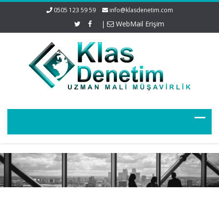
0505 123 59 59
info@klasdenetim.com
|
WebMail Erişim