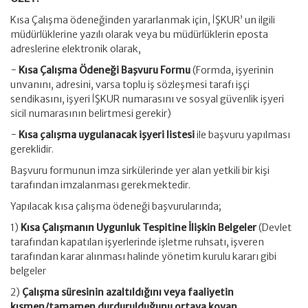
Kısa Çalışma ödeneğinden yararlanmak için, İŞKUR’ un ilgili
müdürlüklerine yazılı olarak veya bu müdürlüklerin eposta
adreslerine elektronik olarak,
−
Kısa Çalışma Ödeneği Başvuru Formu
(Formda, işyerinin
unvanını, adresini, varsa toplu iş sözleşmesi tarafı işçi
sendikasını, işyeri İŞKUR numarasını ve sosyal güvenlik işyeri
sicil numarasının belirtmesi gerekir)
−
Kısa çalışma uygulanacak işyeri listesi
ile başvuru yapılması
gereklidir.
Başvuru formunun imza sirkülerinde yer alan yetkili bir kişi
tarafından imzalanması gerekmektedir.
Yapılacak kısa çalışma ödeneği başvurularında;
1)
Kısa Çalışmanın Uygunluk Tespitine İlişkin Belgeler
(Devlet
tarafından kapatılan işyerlerinde işletme ruhsatı, işveren
tarafından karar alınması halinde yönetim kurulu kararı gibi
belgeler
2)
Çalışma süresinin azaltıldığını veya faaliyetin
kısmen/tamamen durdurulduğunu ortaya koyan