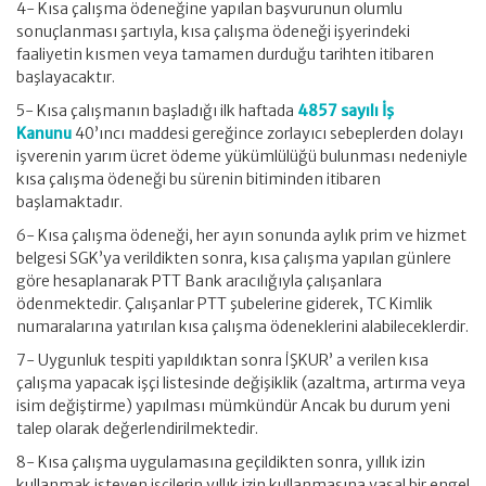
4- Kısa çalışma ödeneğine yapılan başvurunun olumlu
sonuçlanması şartıyla, kısa çalışma ödeneği işyerindeki
faaliyetin kısmen veya tamamen durduğu tarihten itibaren
başlayacaktır.
5- Kısa çalışmanın başladığı ilk haftada
4857 sayılı İş
Kanunu
40’ıncı maddesi gereğince zorlayıcı sebeplerden dolayı
işverenin yarım ücret ödeme yükümlülüğü bulunması nedeniyle
kısa çalışma ödeneği bu sürenin bitiminden itibaren
başlamaktadır.
6- Kısa çalışma ödeneği, her ayın sonunda aylık prim ve hizmet
belgesi SGK’ya verildikten sonra, kısa çalışma yapılan günlere
göre hesaplanarak PTT Bank aracılığıyla çalışanlara
ödenmektedir. Çalışanlar PTT şubelerine giderek, TC Kimlik
numaralarına yatırılan kısa çalışma ödeneklerini alabileceklerdir.
7- Uygunluk tespiti yapıldıktan sonra İŞKUR’ a verilen kısa
çalışma yapacak işçi listesinde değişiklik (azaltma, artırma veya
isim değiştirme) yapılması mümkündür Ancak bu durum yeni
talep olarak değerlendirilmektedir.
8- Kısa çalışma uygulamasına geçildikten sonra, yıllık izin
kullanmak isteyen işçilerin yıllık izin kullanmasına yasal bir engel