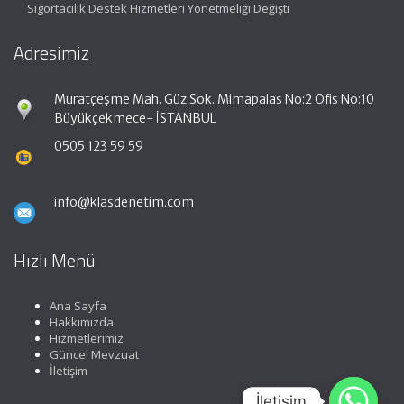
Sigortacılık Destek Hizmetleri Yönetmeliği Değişti
Adresimiz
Muratçeşme Mah. Güz Sok. Mimapalas No:2 Ofis No:10
Büyükçekmece- İSTANBUL
0505 123 59 59
info@klasdenetim.com
Hızlı Menü
Ana Sayfa
Hakkımızda
Hizmetlerimiz
Güncel Mevzuat
İletişim
İletişim
İletişim