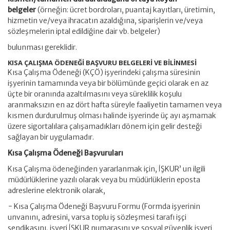
belgeler
(örneğin: ücret bordroları, puantaj kayıtları, üretimin,
hizmetin ve/veya ihracatın azaldığına, siparişlerin ve/veya
sözleşmelerin iptal edildiğine dair vb. belgeler)
bulunması gereklidir.
KISA ÇALIŞMA ÖDENEĞİ BAŞVURU BELGELERİ VE BİLİNMESİ
Kısa Çalışma Ödeneği (KÇÖ) işyerindeki çalışma süresinin
işyerinin tamamında veya bir bölümünde geçici olarak en az
üçte bir oranında azaltılmasını veya süreklilik koşulu
aranmaksızın en az dört hafta süreyle faaliyetin tamamen veya
kısmen durdurulmuş olması halinde işyerinde üç ayı aşmamak
üzere sigortalılara çalışamadıkları dönem için gelir desteği
sağlayan bir uygulamadır.
Kısa Çalışma Ödeneği Başvuruları
Kısa Çalışma ödeneğinden yararlanmak için, İŞKUR’ un ilgili
müdürlüklerine yazılı olarak veya bu müdürlüklerin eposta
adreslerine elektronik olarak,
− Kısa Çalışma Ödeneği Başvuru Formu (Formda işyerinin
unvanını, adresini, varsa toplu iş sözleşmesi tarafı işçi
sendikasını, işyeri İŞKUR numarasını ve sosyal güvenlik işyeri