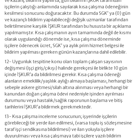
ve kazanç bildirimi yapılırsa, gün bildirimi İŞKUR tarafından
işçilerin çalıştığı anlamında sayılarak kısa çalışma ödeneğinin
kesilmesi sonucunu doğuracaktır. Bu durumda SGK’ ya (0) gün
ve kazançlı bildirim yapılabileceği değişik uzmanlar tarafından
belirtilmesine karşılık İŞKUR tarafından bu hususta bir açıklama
yapılmamıştır. Kısa çalışmanın ayın tamamında değil de kısmı
olarak uygulandığı dönemde ise, kısa çalışma döneminde
işçilere ödenecek ücret, SGK’ ya aylık prim hizmet belgesi ile
bildirim yapılması gereken günün kazançlarına dahil edilebilir.
12- Uygunluk tespitine konu olan toplam çalışan sayısının
değişmesi (işçi giriş/çıkışı) halinde gerekçesi ile birlikte 10 gün
içinde İŞKUR’a da bildirilmesi gerekir. Kısa çalışma ödeneği
alanların emeklilik/yaşlılık aylığı almaya başlaması, herhangi bir
sebeple askere gitmesi/silah altına alınması veya herhangi bir
kanundan doğan çalışma ödevi nedeniyle işinden ayrılması
durumunu veya hastalık/sağlık raporunun başlama ve bitiş
tarihlerini İŞKUR’a bildirmek gerekmektedir.
13- Kısa çalışma inceleme sonucunun; işyerinde işçilerin
görebileceği bir yerde ilan edilmesi, (varsa toplu iş sözleşmesine
taraf işçi sendikasına bildirilmesi) ve ilan yoluyla işçilere
duyurulması veya kısa çalışmaya tabi işçilere yazılı bildirim