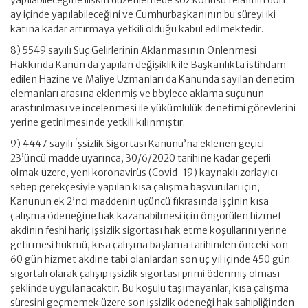
yapılabileceğine ilişkin düzenlemede söz konusu telafinin dört
ay içinde yapılabileceğini ve Cumhurbaşkanının bu süreyi iki
katına kadar artırmaya yetkili olduğu kabul edilmektedir.
8) 5549 sayılı Suç Gelirlerinin Aklanmasının Önlenmesi
Hakkında Kanun da yapılan değişiklik ile Başkanlıkta istihdam
edilen Hazine ve Maliye Uzmanları da Kanunda sayılan denetim
elemanları arasına eklenmiş ve böylece aklama suçunun
araştırılması ve incelenmesi ile yükümlülük denetimi görevlerini
yerine getirilmesinde yetkili kılınmıştır.
9) 4447 sayılı İşsizlik Sigortası Kanunu’na eklenen geçici
23’üncü madde uyarınca; 30/6/2020 tarihine kadar geçerli
olmak üzere, yeni koronavirüs (Covid-19) kaynaklı zorlayıcı
sebep gerekçesiyle yapılan kısa çalışma başvuruları için,
Kanunun ek 2’nci maddenin üçüncü fıkrasında işçinin kısa
çalışma ödeneğine hak kazanabilmesi için öngörülen hizmet
akdinin feshi hariç işsizlik sigortası hak etme koşullarını yerine
getirmesi hükmü, kısa çalışma başlama tarihinden önceki son
60 gün hizmet akdine tabi olanlardan son üç yıl içinde 450 gün
sigortalı olarak çalışıp işsizlik sigortası primi ödenmiş olması
şeklinde uygulanacaktır. Bu koşulu taşımayanlar, kısa çalışma
süresini geçmemek üzere son işsizlik ödeneği hak sahipliğinden