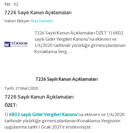
Nis
02
7226
yorumlar kapalı
Sayılı
7226 Sayılı Kanun Açıklamaları
Kanun
Açıklamaları
Haberi Ekleyen:
Klas Denetim
için
7226 Sayılı Kanun Açıklamaları ÖZET: 1) 6802
sayılı Gider Vergileri Kanunu’na eklenen ve
1/4/2020 tarihinde yürürlüğe girmesi planlanan
Konaklama Verg…
7226 Sayılı Kanun Açıklamaları
Tarih: 27 Mart 2020
7226 Sayılı Kanun Açıklamaları
ÖZET:
1)
6802 sayılı Gider Vergileri Kanunu
’na eklenen ve 1/4/2020
tarihinde yürürlüğe girmesi planlanan Konaklama Vergisinin
uygulanma tarihi 1 Ocak 2021’e ertelenmiştir.