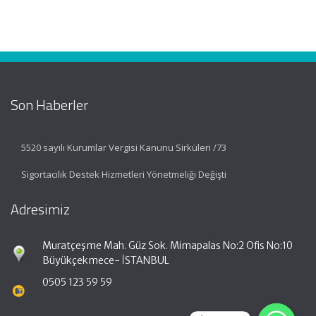
Son Haberler
5520 sayılı Kurumlar Vergisi Kanunu Sirküleri /73
Sigortacılık Destek Hizmetleri Yönetmeliği Değişti
Adresimiz
Muratçeşme Mah. Güz Sok. Mimapalas No:2 Ofis No:10
Büyükçekmece- İSTANBUL
0505 123 59 59