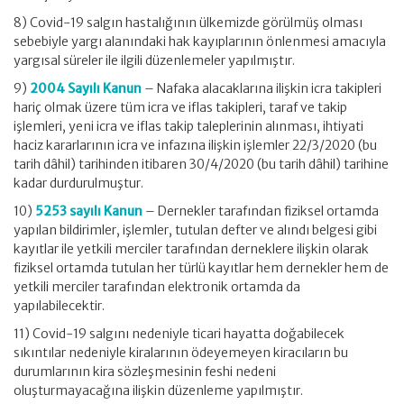
8) Covid-19 salgın hastalığının ülkemizde görülmüş olması
sebebiyle yargı alanındaki hak kayıplarının önlenmesi amacıyla
yargısal süreler ile ilgili düzenlemeler yapılmıştır.
9)
2004 Sayılı Kanun
– Nafaka alacaklarına ilişkin icra takipleri
hariç olmak üzere tüm icra ve iflas takipleri, taraf ve takip
işlemleri, yeni icra ve iflas takip taleplerinin alınması, ihtiyati
haciz kararlarının icra ve infazına ilişkin işlemler 22/3/2020 (bu
tarih dâhil) tarihinden itibaren 30/4/2020 (bu tarih dâhil) tarihine
kadar durdurulmuştur.
10)
5253 sayılı Kanun
– Dernekler tarafından fiziksel ortamda
yapılan bildirimler, işlemler, tutulan defter ve alındı belgesi gibi
kayıtlar ile yetkili merciler tarafından derneklere ilişkin olarak
fiziksel ortamda tutulan her türlü kayıtlar hem dernekler hem de
yetkili merciler tarafından elektronik ortamda da
yapılabilecektir.
11) Covid-19 salgını nedeniyle ticari hayatta doğabilecek
sıkıntılar nedeniyle kiralarının ödeyemeyen kiracıların bu
durumlarının kira sözleşmesinin feshi nedeni
oluşturmayacağına ilişkin düzenleme yapılmıştır.