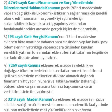
2)
4749 sayılı Kamu Finansmanı ve Borç Yönetiminin
Düzenlenmesi Hakkında Kanunun
geçici 20’nci maddesinde
yapılan değişiklik ile Ekonomik istikrarın sağlanması için gerekli
olan kredi finansmanına yönelik iyileştirmeler için
kullanılabilecek kaynakta artış yapılmış ve bundan
faydalanabilecekler arasında gerçek kişiler de eklenmiştir.
3)
193 sayılı Gelir Vergisi Kanunu
’nun 75’inci maddesine
eklenen fıkra uyarınca yabancı para cinsinden yapılan katkı payı
ödemelerinin yatırıldığı yabancı para cinsinden kurulan
emeklilik yatırım fonlarından elde edilen irat tutarının tespitinde
kur farkı dikkate alınmayacaktır.
4)
7269 sayılı Kanuna
eklenen ek madde ile elektrik ve
doğalgaz tüketim bedellerinin tahsilatlarının ertelenebilmesi
ilgili özel şirketlerin maliyetleri dikkate alınarak doğacak
finansman ihtiyacının Enerji ve Tabii Kaynaklar Bakanlığı
bütçesinden karşılanmasına Cumhurbaşkanınca karar
verilebilmesinin önü açılmıştır.
5)
3213 sayılı Maden Kanunu
’na eklenen ek madde ile mücbir
sebebin varlığını sürdürmesi durumunda madencilik faaliyetinde
bulunan mükelleflerin mali yükümlülüklerinin ve/veya