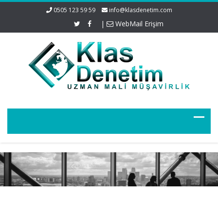
0505 123 59 59
info@klasdenetim.com
|
WebMail Erişim