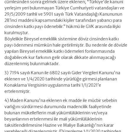
cümlesinden sonra gelmek üzere eklenen; “Türkiye’de kanuni
yerleşim yeri bulunmayan Türkiye Cumhuriyeti vatandaşları ve
29/5/2009 tarihli ve 5901 sayılı Türk Vatandaşlığı Kanununun
28’inci maddesi kapsamındaki kişiler tarafından yabancı para
cinsinden katkı payı ödenebilir.” hükmü ile GVK arasında ilişki
kurulmuştur.
Böylelikle Bireysel emeklilik sistemine döviz cinsinden katkı
payı ödenmesi mümkün hale getirilmiştir. Bu nedenle de dövizle
yapılan Bireysel emeklilik katkı ödemeleri fonlanmasında
doğabilecek kur farkının gelir olarak dikkate alınmayacağı
düzenlenmiş bulunmaktadır.
3) 7194 sayılı Kanun ile 6802 sayılı Gider Vergileri Kanunu’na
eklenen ve 1/4/2020 tarihinde yürürlüğe girmesi planlanan
Konaklama Vergisinin uygulanma tarihi 1/1/2021’e
ertelenmiştir.
4) Maden Kanunu’na eklenen ek madde ile mücbir sebebin
varlığını sürdürmesi durumunda madencilik faaliyetinde
bulunan mükelleflerin mali yükümlülüklerinin ve/veya
beyanlarının ertelenmesi ile mali yükümlülüklerinin
taksitlendirilmesine Hazine ve Maliye Bakanlığı’nın karar
verebileceği düzenlenmiştir. (Düzenleme 1/1/2020 tarihinden