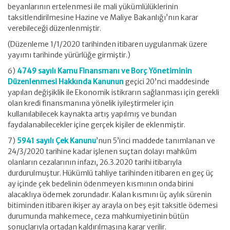
beyanlarının ertelenmesi ile mali yükümlülüklerinin
taksitlendirilmesine Hazine ve Maliye Bakanlığı’nın karar
verebileceği düzenlenmiştir.
(Düzenleme 1/1/2020 tarihinden itibaren uygulanmak üzere
yayımı tarihinde yürürlüğe girmiştir.)
6)
4749 sayılı Kamu Finansmanı ve Borç Yönetiminin
Düzenlenmesi Hakkında Kanunun
geçici 20’nci maddesinde
yapılan değişiklik ile Ekonomik istikrarın sağlanması için gerekli
olan kredi finansmanına yönelik iyileştirmeler için
kullanılabilecek kaynakta artış yapılmış ve bundan
faydalanabilecekler içine gerçek kişiler de eklenmiştir.
7)
5941 sayılı Çek Kanunu
’nun 5’inci maddede tanımlanan ve
24/3/2020 tarihine kadar işlenen suçtan dolayı mahkûm
olanların cezalarının infazı, 26.3.2020 tarihi itibarıyla
durdurulmuştur. Hükümlü tahliye tarihinden itibaren en geç üç
ay içinde çek bedelinin ödenmeyen kısmının onda birini
alacaklıya ödemek zorundadır. Kalan kısmını üç aylık sürenin
bitiminden itibaren ikişer ay arayla on beş eşit taksitle ödemesi
durumunda mahkemece, ceza mahkumiyetinin bütün
sonuçlarıyla ortadan kaldırılmasına karar verilir.