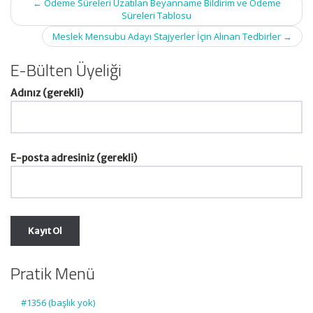
←
Ödeme Süreleri Uzatılan Beyanname Bildirim ve Ödeme
navigation
Süreleri Tablosu
Meslek Mensubu Adayı Stajyerler İçin Alınan Tedbirler
→
E-Bülten Üyeliği
Adınız (gerekli)
E-posta adresiniz (gerekli)
Pratik Menü
#1356 (başlık yok)