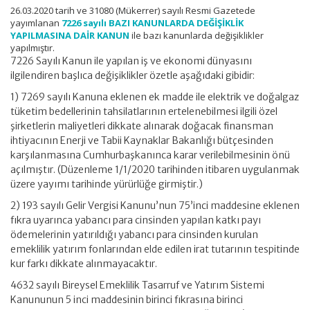
26.03.2020 tarih ve 31080 (Mükerrer) sayılı Resmi Gazetede
yayımlanan
7226 sayılı BAZI KANUNLARDA DEĞİŞİKLİK
YAPILMASINA DAİR KANUN
ile bazı kanunlarda değişiklikler
yapılmıştır.
7226 Sayılı Kanun ile yapılan iş ve ekonomi dünyasını
ilgilendiren başlıca değişiklikler özetle aşağıdaki gibidir:
1) 7269 sayılı Kanuna eklenen ek madde ile elektrik ve doğalgaz
tüketim bedellerinin tahsilatlarının ertelenebilmesi ilgili özel
şirketlerin maliyetleri dikkate alınarak doğacak finansman
ihtiyacının Enerji ve Tabii Kaynaklar Bakanlığı bütçesinden
karşılanmasına Cumhurbaşkanınca karar verilebilmesinin önü
açılmıştır. (Düzenleme 1/1/2020 tarihinden itibaren uygulanmak
üzere yayımı tarihinde yürürlüğe girmiştir.)
2) 193 sayılı Gelir Vergisi Kanunu’nun 75’inci maddesine eklenen
fıkra uyarınca yabancı para cinsinden yapılan katkı payı
ödemelerinin yatırıldığı yabancı para cinsinden kurulan
emeklilik yatırım fonlarından elde edilen irat tutarının tespitinde
kur farkı dikkate alınmayacaktır.
4632 sayılı Bireysel Emeklilik Tasarruf ve Yatırım Sistemi
Kanununun 5 inci maddesinin birinci fıkrasına birinci