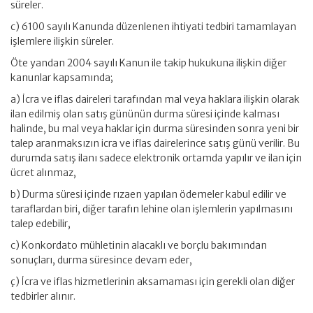
süreler.
c) 6100 sayılı Kanunda düzenlenen ihtiyati tedbiri tamamlayan
işlemlere ilişkin süreler.
Öte yandan 2004 sayılı Kanun ile takip hukukuna ilişkin diğer
kanunlar kapsamında;
a) İcra ve iflas daireleri tarafından mal veya haklara ilişkin olarak
ilan edilmiş olan satış gününün durma süresi içinde kalması
halinde, bu mal veya haklar için durma süresinden sonra yeni bir
talep aranmaksızın icra ve iflas dairelerince satış günü verilir. Bu
durumda satış ilanı sadece elektronik ortamda yapılır ve ilan için
ücret alınmaz,
b) Durma süresi içinde rızaen yapılan ödemeler kabul edilir ve
taraflardan biri, diğer tarafın lehine olan işlemlerin yapılmasını
talep edebilir,
c) Konkordato mühletinin alacaklı ve borçlu bakımından
sonuçları, durma süresince devam eder,
ç) İcra ve iflas hizmetlerinin aksamaması için gerekli olan diğer
tedbirler alınır.