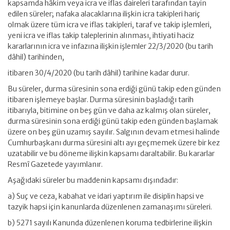
kapsamda hâkim veya icra ve iflas daireleri tarafından tayin
edilen süreler; nafaka alacaklarına ilişkin icra takipleri hariç
olmak üzere tüm icra ve iflas takipleri, taraf ve takip işlemleri,
yeni icra ve iflas takip taleplerinin alınması, ihtiyati haciz
kararlarının icra ve infazına ilişkin işlemler 22/3/2020 (bu tarih
dâhil) tarihinden,
itibaren 30/4/2020 (bu tarih dâhil) tarihine kadar durur.
Bu süreler, durma süresinin sona erdiği günü takip eden günden
itibaren işlemeye başlar. Durma süresinin başladığı tarih
itibarıyla, bitimine on beş gün ve daha az kalmış olan süreler,
durma süresinin sona erdiği günü takip eden günden başlamak
üzere on beş gün uzamış sayılır. Salgının devam etmesi halinde
Cumhurbaşkanı durma süresini altı ayı geçmemek üzere bir kez
uzatabilir ve bu döneme ilişkin kapsamı daraltabilir. Bu kararlar
Resmî Gazetede yayımlanır.
Aşağıdaki süreler bu maddenin kapsamı dışındadır:
a) Suç ve ceza, kabahat ve idari yaptırım ile disiplin hapsi ve
tazyik hapsi için kanunlarda düzenlenen zamanaşımı süreleri.
b) 5271 sayılı Kanunda düzenlenen koruma tedbirlerine ilişkin