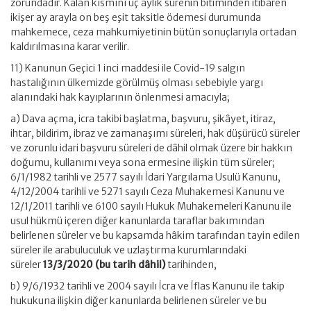
zorundadır. Kalan kısmını üç aylık sürenin bitiminden itibaren
ikişer ay arayla on beş eşit taksitle ödemesi durumunda
mahkemece, ceza mahkumiyetinin bütün sonuçlarıyla ortadan
kaldırılmasına karar verilir.
11) Kanunun Geçici 1 inci maddesi ile Covid-19 salgın
hastalığının ülkemizde görülmüş olması sebebiyle yargı
alanındaki hak kayıplarının önlenmesi amacıyla;
a) Dava açma, icra takibi başlatma, başvuru, şikâyet, itiraz,
ihtar, bildirim, ibraz ve zamanaşımı süreleri, hak düşürücü süreler
ve zorunlu idari başvuru süreleri de dâhil olmak üzere bir hakkın
doğumu, kullanımı veya sona ermesine ilişkin tüm süreler;
6/1/1982 tarihli ve 2577 sayılı İdari Yargılama Usulü Kanunu,
4/12/2004 tarihli ve 5271 sayılı Ceza Muhakemesi Kanunu ve
12/1/2011 tarihli ve 6100 sayılı Hukuk Muhakemeleri Kanunu ile
usul hükmü içeren diğer kanunlarda taraflar bakımından
belirlenen süreler ve bu kapsamda hâkim tarafından tayin edilen
süreler ile arabuluculuk ve uzlaştırma kurumlarındaki
süreler
13/3/2020 (bu tarih dâhil)
tarihinden,
b) 9/6/1932 tarihli ve 2004 sayılı İcra ve İflas Kanunu ile takip
hukukuna ilişkin diğer kanunlarda belirlenen süreler ve bu