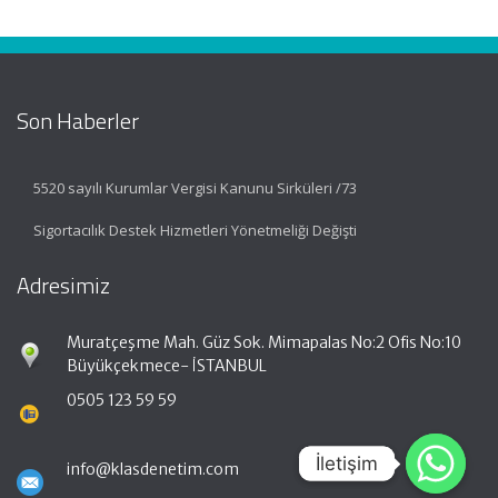
Son Haberler
5520 sayılı Kurumlar Vergisi Kanunu Sirküleri /73
Sigortacılık Destek Hizmetleri Yönetmeliği Değişti
Adresimiz
Muratçeşme Mah. Güz Sok. Mimapalas No:2 Ofis No:10
Büyükçekmece- İSTANBUL
0505 123 59 59
İletişim
İletişim
info@klasdenetim.com