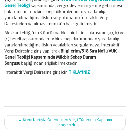
Genel Tebliği
kapsamında; vergi ödevlerinin yerine getirilmesi
bakımından mücbir sebep hükümlerinden yararlanılıp,
yararlanılmadığına ilişkin sorgulamanın İnteraktif Vergi
Dairesinden yapılması mümkün hale getirilmiştir.
Mezkur Tebliği’nin 3 üncü maddesinin birinci fıkrasının (a), b) ve
(c) bendi kapsamında mücbir sebep durumundan yararlanılıp,
yararlanılmadığına ilişkin yapılabilen sorgulamaya, İnteraktif
Vergi Dairesine giriş yapılarak
Bilgilerim/518 Sıra No’lu VUK
Genel Tebliği Kapsamında Mücbir Sebep Durum
Sorgusu
başlığından erişilebilmektedir.
İnteraktif Vergi Dairesine giriş için
TIKLAYINIZ
Post
←
Kredi Kartıyla Ödenebilen Vergi Türlerinin Kapsamı
navigation
Genişletildi