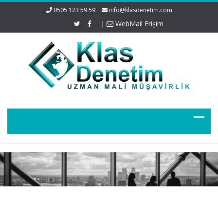
0505 123 59 59
info@klasdenetim.com
|
WebMail Erişim