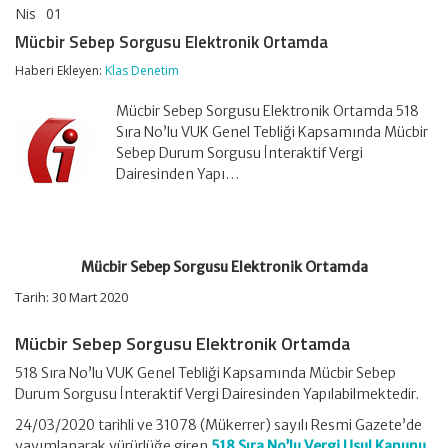
Nis
01
Mücbir
yorumlar kapalı
Sebep
Mücbir Sebep Sorgusu Elektronik Ortamda
Sorgusu
Elektronik
Haberi Ekleyen:
Klas Denetim
Ortamda
için
Mücbir Sebep Sorgusu Elektronik Ortamda 518
Sıra No’lu VUK Genel Tebliği Kapsamında Mücbir
Sebep Durum Sorgusu İnteraktif Vergi
Dairesinden Yapı…
Mücbir Sebep Sorgusu Elektronik Ortamda
Tarih: 30 Mart 2020
Mücbir Sebep Sorgusu Elektronik Ortamda
518 Sıra No’lu VUK Genel Tebliği Kapsamında Mücbir Sebep
Durum Sorgusu İnteraktif Vergi Dairesinden Yapılabilmektedir.
24/03/2020 tarihli ve 31078 (Mükerrer) sayılı Resmi Gazete’de
yayımlanarak yürürlüğe giren
518 Sıra No’lu Vergi Usul Kanunu