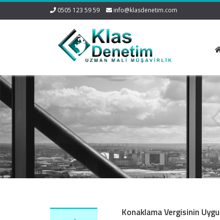
0505 123 59 59
info@klasdenetim.com
Konaklama Vergisinin Uygul