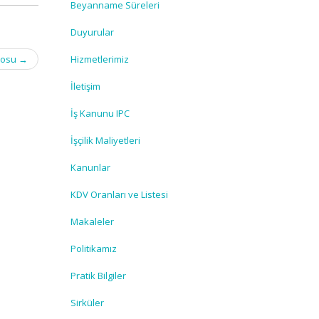
Beyanname Süreleri
Duyurular
losu
→
Hizmetlerimiz
İletişim
İş Kanunu IPC
İşçilik Maliyetleri
Kanunlar
KDV Oranları ve Listesi
Makaleler
Politikamız
Pratik Bilgiler
Sirküler