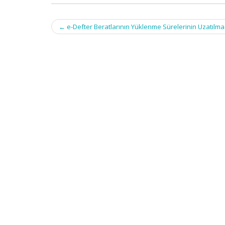
Post
←
e-Defter Beratlarının Yüklenme Sürelerinin Uzatılma
navigation