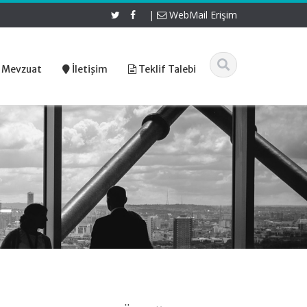
|
WebMail Erişim
 Mevzuat
İletişim
Teklif Talebi