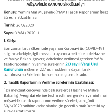
MÜŞAVİRLİK KANUNU SİRKÜLERİ / 1
Konusu:
Yeminli Mali Müşavirlik (YMM) Tasdik Raporlarının İbraz
Süresinin Uzatılması
Tarihi:
26/3/2020
Sayısı:
YMM / 2020-1
1. Giriş:
Son zamanlarda ülkemizde yaşanan Koronavirüs (COVID-19)
salgını sebebiyle, ilgili mevzuatı uyarınca belli sürelerde Hazine
ve Maliye Bakanlığı/vergi dairelerine verilmesi gereken YMM
tasdik raporlarının verilme sürelerinin
213 sayılı Vergi Usul
Kanununun
mükerrer 227 nci maddesine dayanılarak
uzatılması bu Sirkülerin konusunu oluşturmaktadır.
2. Tasdik Raporlarının Verilme Sürelerinin Uzatılması:
İlgili mevzuat çerçevesinde belli sürelerde Hazine ve Maliye
Bakanlığı/vergi dairelerine teslim edilmesi gereken yeminli mali
müşavirlik tasdik raporlarının verilme süreleri, son günü
30/6/2020 tarihine kadar olanlar için geçerli olmak üzere iki ay
süreyle uzatılmıştır.