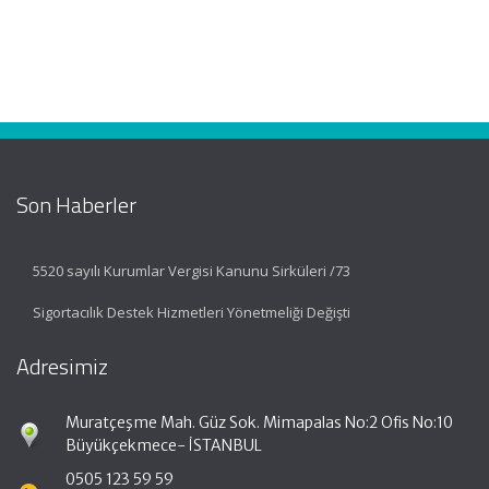
Son Haberler
5520 sayılı Kurumlar Vergisi Kanunu Sirküleri /73
Sigortacılık Destek Hizmetleri Yönetmeliği Değişti
Adresimiz
Muratçeşme Mah. Güz Sok. Mimapalas No:2 Ofis No:10
Büyükçekmece- İSTANBUL
0505 123 59 59