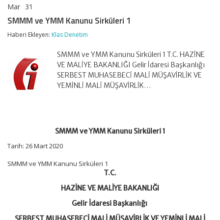
Mar
31
SMMM
yorumlar kapalı
ve
SMMM ve YMM Kanunu Sirküleri 1
YMM
Kanunu
Haberi Ekleyen:
Klas Denetim
Sirküleri
1
SMMM ve YMM Kanunu Sirküleri 1 T.C. HAZİNE
için
VE MALİYE BAKANLIĞI Gelir İdaresi Başkanlığı
SERBEST MUHASEBECİ MALİ MÜŞAVİRLİK VE
YEMİNLİ MALİ MÜŞAVİRLİK…
SMMM ve YMM Kanunu Sirküleri 1
Tarih: 26 Mart 2020
SMMM ve YMM Kanunu Sirküleri 1
T.C.
HAZİNE VE MALİYE BAKANLIĞI
Gelir İdaresi Başkanlığı
SERBEST MUHASEBECİ MALİ MÜŞAVİRLİK VE YEMİNLİ MALİ