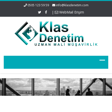
0505 123 59 59
info@klasdenetim.com
|
WebMail Erişim