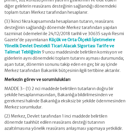
primin, söz konusu primin yatırım gelirlerinin ve elde edilen
diğer gelirlerin reasürans desteğinin sağlandığı dönemdeki
toplam tutarı Merkez tarafından hesaplanır.
(3) İkinci fıkra kapsamında hesaplanan tutarın, reasürans
desteğinin sağlandığı dönemde Merkez tarafından yapılan
tazminat ödemeleri ile 24/12/2018 tarihli ve 30635 sayılı Resmi
Gazete’de yayımlanan
Küçük ve Orta Ölçekli İşletmelere
Yönelik Devlet Destekli Ticari Alacak Sigortası Tarife ve
Talimat Tebliğinin
9 uncu maddesinde belirtilen komisyon ve
giderlerin aynı dönemdeki toplam tutarını aşması durumunda;
aşan tutar, dönemin sonunu takip eden en geç bir ay içinde
Merkez tarafından Bakanlık bütçesinin ilgili tertibine aktarılır.
Merkezin görev ve sorumlulukları
MADDE 3- (1) 2 nci maddede belirtilen tutarların doğru bir
şekilde hesaplanmasından, Bakanlığa bildirilmesinden ve
gerekmesi halinde Bakanlığa eksiksiz bir şekilde ödenmesinden
Merkez sorumludur.
(2) Merkez, Devlet tarafından 1 inci maddede belirtilen
dönemde taahhüt edilen reasürans desteği tutarının
azaltılmasına yönelik reasürans anlaşması yapmaya yetkilidir.