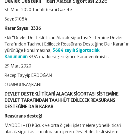
Devlet Destekli Ticari Alacak Sigortası 2326
30 Mart 2020 Tarihli Resmi Gazete
Sayı: 31084
Karar Sayısı: 2326
Ekli “Devlet Destekli Ticari Alacak Sigortası Sistemine Devlet
Tarafından Taahhüt Edilecek Reasürans Desteğine Dair Karar”ın
yürürlüğe konulmasına,
5684 sayılı Sigortacılık
Kanununun
33/A maddesi gereğince karar verilmiştir.
29 Mart 2020
Recep Tayyip ERDOĞAN
CUMHURBAŞKANI
DEVLET DESTEKLİ TİCARİ ALACAK SİGORTASI SİSTEMİNE
DEVLET TARAFINDAN TAAHHÜT EDİLECEK REASÜRANS
DESTEĞİNE DAİR KARAR
Reasürans desteği
MADDE 1- (1) Küçük ve orta ölçekli işletmelere yönelik ticari
alacak sigortası sunulmasını içeren Devlet destekli sistem