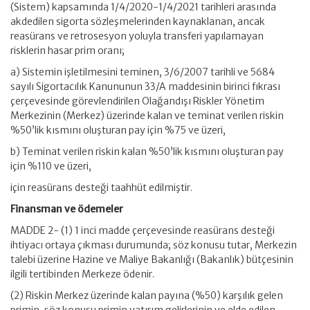
(Sistem) kapsamında 1/4/2020-1/4/2021 tarihleri arasında
akdedilen sigorta sözleşmelerinden kaynaklanan, ancak
reasürans ve retrosesyon yoluyla transferi yapılamayan
risklerin hasar prim oranı;
a) Sistemin işletilmesini teminen, 3/6/2007 tarihli ve 5684
sayılı Sigortacılık Kanununun 33/A maddesinin birinci fıkrası
çerçevesinde görevlendirilen Olağandışı Riskler Yönetim
Merkezinin (Merkez) üzerinde kalan ve teminat verilen riskin
%50’lik kısmını oluşturan pay için %75 ve üzeri,
b) Teminat verilen riskin kalan %50’lik kısmını oluşturan pay
için %110 ve üzeri,
için reasürans desteği taahhüt edilmiştir.
Finansman ve ödemeler
MADDE 2- (1) 1 inci madde çerçevesinde reasürans desteği
ihtiyacı ortaya çıkması durumunda; söz konusu tutar, Merkezin
talebi üzerine Hazine ve Maliye Bakanlığı (Bakanlık) bütçesinin
ilgili tertibinden Merkeze ödenir.
(2) Riskin Merkez üzerinde kalan payına (%50) karşılık gelen