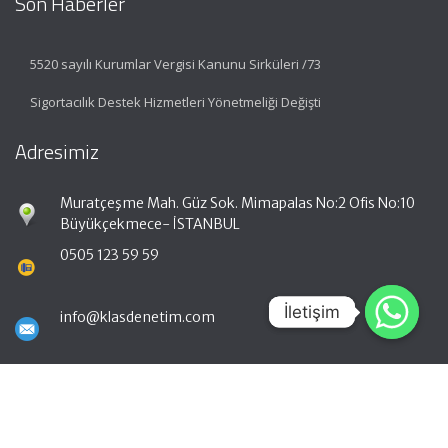
Son Haberler
5520 sayılı Kurumlar Vergisi Kanunu Sirküleri /73
Sigortacılık Destek Hizmetleri Yönetmeliği Değişti
Adresimiz
Muratçeşme Mah. Güz Sok. Mimapalas No:2 Ofis No:10
Büyükçekmece- İSTANBUL
0505 123 59 59
İletişim
İletişim
info@klasdenetim.com
Hızlı Menü
Ana Sayfa