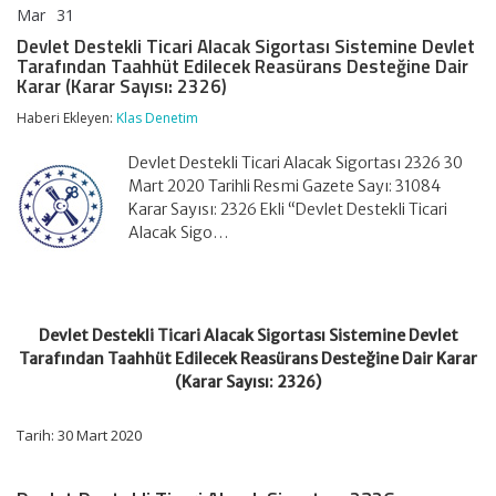
Mar
31
Devlet
yorumlar kapalı
Destekli
Devlet Destekli Ticari Alacak Sigortası Sistemine Devlet
Ticari
Tarafından Taahhüt Edilecek Reasürans Desteğine Dair
Alacak
Karar (Karar Sayısı: 2326)
Sigortası
Sistemine
Haberi Ekleyen:
Klas Denetim
Devlet
Tarafından
Devlet Destekli Ticari Alacak Sigortası 2326 30
Taahhüt
Edilecek
Mart 2020 Tarihli Resmi Gazete Sayı: 31084
Reasürans
Karar Sayısı: 2326 Ekli “Devlet Destekli Ticari
Desteğine
Alacak Sigo…
Dair
Karar
(Karar
Sayısı:
2326)
Devlet Destekli Ticari Alacak Sigortası Sistemine Devlet
için
Tarafından Taahhüt Edilecek Reasürans Desteğine Dair Karar
(Karar Sayısı: 2326)
Tarih: 30 Mart 2020