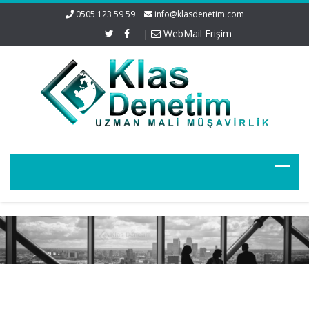
0505 123 59 59
info@klasdenetim.com
|
WebMail Erişim