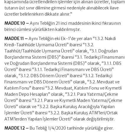
kapsamında ücretlendirilen işlemler için alınan ücretler, toplam
tutarın üst sınır dilimine girmesi nedeniyle alınabilecek ilave
ücretler belirlenirken dikkate alınır.”
MADDE 10 –
Aynı Tebliğin 21 inci maddesinin ikinci fıkrasının
birinci cümlesi yürürlükten kaldırılmıştır.
MADDE 11 –
Aynı Tebliğin eki Ek-1’de yer alan “1.3.2. Nakdi
Kredi-Taahhüde Uymama Ücreti” ibaresi “1.3.2.
Taahhüt/Taahhüde Uymama Ücreti” olarak, “3.1. Doğrudan
Borçlandırma Sistemi (DBS)” ibaresi “3.1. Tedarikçi Finansmanı
ve Doğrudan Borçlandırma Sistemi (DBS)” olarak, “3.1.1. DBS
Ücreti” ibaresi “3.1.1. Tedarikçi Finansmanı ve DBS Ücreti”
olarak, “3.1.2. DBS Dönem Ücreti” ibaresi “3.1.2. Tedarikçi
Finansmanı ve DBS Dönem Ücreti” olarak, “3.2. Mevduat ve
Katılım Fonu” ibaresi “3.2. Mevduat, Katılım Fonu ve Kıymetli
Maden Depo Hesapları” olarak, “3.2.1. Para Yatırma/Çekme
Ücreti” ibaresi “3.2.1. Para ve Kıymetli Maden Yatırma/Çekme
Ücreti” olarak ve “3.2.2. Başka Kuruluş Aracılığıyla Yapılan
İşlemler Ücreti” ibaresi “3.2.2. Başka Kuruluş ATM’leri/Ortak
ATM’lerden Yapılan İşlemler Ücreti” olarak değiştirilmiştir.
MADDE 12 –
Bu Tebliğ 1/4/2020 tarihinde yürürlüğe girer.