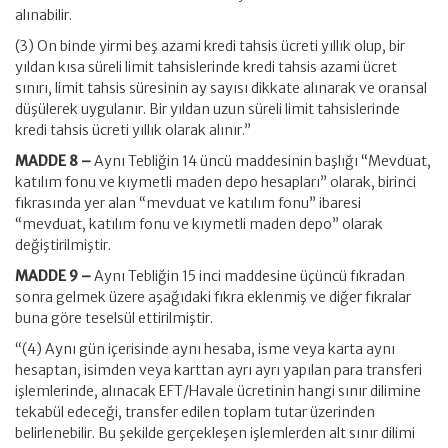
alınabilir.
(3) On binde yirmi beş azami kredi tahsis ücreti yıllık olup, bir
yıldan kısa süreli limit tahsislerinde kredi tahsis azami ücret
sınırı, limit tahsis süresinin ay sayısı dikkate alınarak ve oransal
düşülerek uygulanır. Bir yıldan uzun süreli limit tahsislerinde
kredi tahsis ücreti yıllık olarak alınır.”
MADDE 8 –
Aynı Tebliğin 14 üncü maddesinin başlığı “Mevduat,
katılım fonu ve kıymetli maden depo hesapları” olarak, birinci
fıkrasında yer alan “mevduat ve katılım fonu” ibaresi
“mevduat, katılım fonu ve kıymetli maden depo” olarak
değiştirilmiştir.
MADDE 9 –
Aynı Tebliğin 15 inci maddesine üçüncü fıkradan
sonra gelmek üzere aşağıdaki fıkra eklenmiş ve diğer fıkralar
buna göre teselsül ettirilmiştir.
“(4) Aynı gün içerisinde aynı hesaba, isme veya karta aynı
hesaptan, isimden veya karttan ayrı ayrı yapılan para transferi
işlemlerinde, alınacak EFT/Havale ücretinin hangi sınır dilimine
tekabül edeceği, transfer edilen toplam tutar üzerinden
belirlenebilir. Bu şekilde gerçekleşen işlemlerden alt sınır dilimi