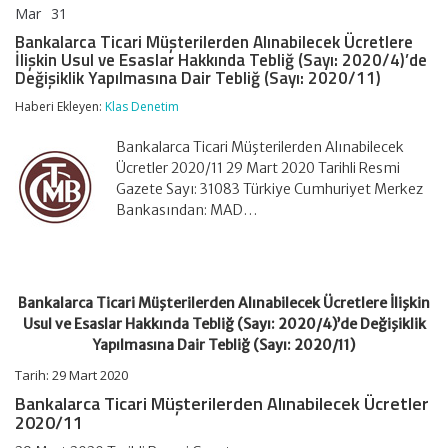
Mar
31
Bankalarca
yorumlar kapalı
Ticari
Bankalarca Ticari Müşterilerden Alınabilecek Ücretlere
Müşterilerden
İlişkin Usul ve Esaslar Hakkında Tebliğ (Sayı: 2020/4)’de
Alınabilecek
Değişiklik Yapılmasına Dair Tebliğ (Sayı: 2020/11)
Ücretlere
İlişkin
Haberi Ekleyen:
Klas Denetim
Usul
ve
Bankalarca Ticari Müşterilerden Alınabilecek
Esaslar
Hakkında
Ücretler 2020/11 29 Mart 2020 Tarihli Resmi
Tebliğ
Gazete Sayı: 31083 Türkiye Cumhuriyet Merkez
(Sayı:
Bankasından: MAD…
2020/4)’de
Değişiklik
Yapılmasına
Dair
Tebliğ
Bankalarca Ticari Müşterilerden Alınabilecek Ücretlere İlişkin
(Sayı:
2020/11)
Usul ve Esaslar Hakkında Tebliğ (Sayı: 2020/4)’de Değişiklik
için
Yapılmasına Dair Tebliğ (Sayı: 2020/11)
Tarih: 29 Mart 2020
Bankalarca Ticari Müşterilerden Alınabilecek Ücretler
2020/11