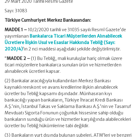
29 Mart 2020 Tarihli Resmi Gazete
Sayı: 31083
Türkiye Cumhuriyet Merkez Bankasından:
MADDE 1 –
10/2/2020 tarihli ve 31035 sayılı Resmî Gazete’de
yayımlanan
Bankalarca Ticari Müşterilerden Alınabilecek
Ücretlere İlişkin Usul ve Esaslar Hakkında Tebliğ (Sayı:
2020/4)
’in 2 nci maddesi aşağıdaki şekilde değiştirilmiştir.
“
MADDE 2 –
(1) Bu Tebliğ, mali kuruluşlar hariç olmak üzere
ticari müşterilere bankalarca sunulan ürün ve hizmetlerden
alınabilecek ücretleri kapsar.
(2) Bankalar aracılığıyla kullandırılan Merkez Bankası
kaynaklı reeskont ve avans kredilerine ilişkin alınabilecek
ücretler bu Tebliğ kapsamı dışındadır. Münhasıran kıyı
bankacılığı yapan bankaların, Türkiye İhracat Kredi Bankası
A.Ş.’nin, İstanbul Takas ve Saklama Bankası A.Ş.’nin ve Tasarruf
Mevduatı Sigorta Fonunun çoğunluk hissesine sahip olduğu
bankaların sunduğu ürün ve hizmetler karşılığında alabilecekleri
ücretler bu Tebliğ hükümlerine tabi değildir.
(3) Bankaların yurt dışında bulunan şubeleri, ATM’leri ve benzeri