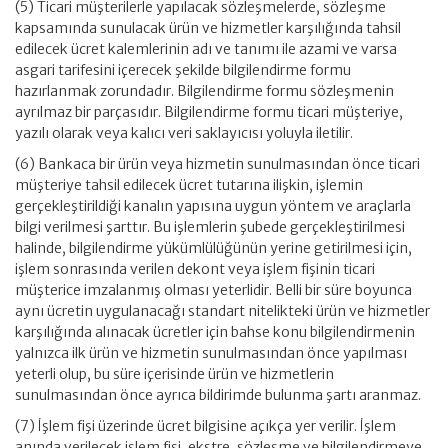
(5) Ticari müşterilerle yapılacak sözleşmelerde, sözleşme
kapsamında sunulacak ürün ve hizmetler karşılığında tahsil
edilecek ücret kalemlerinin adı ve tanımı ile azami ve varsa
asgari tarifesini içerecek şekilde bilgilendirme formu
hazırlanmak zorundadır. Bilgilendirme formu sözleşmenin
ayrılmaz bir parçasıdır. Bilgilendirme formu ticari müşteriye,
yazılı olarak veya kalıcı veri saklayıcısı yoluyla iletilir.
(6) Bankaca bir ürün veya hizmetin sunulmasından önce ticari
müşteriye tahsil edilecek ücret tutarına ilişkin, işlemin
gerçekleştirildiği kanalın yapısına uygun yöntem ve araçlarla
bilgi verilmesi şarttır. Bu işlemlerin şubede gerçekleştirilmesi
halinde, bilgilendirme yükümlülüğünün yerine getirilmesi için,
işlem sonrasında verilen dekont veya işlem fişinin ticari
müşterice imzalanmış olması yeterlidir. Belli bir süre boyunca
aynı ücretin uygulanacağı standart nitelikteki ürün ve hizmetler
karşılığında alınacak ücretler için bahse konu bilgilendirmenin
yalnızca ilk ürün ve hizmetin sunulmasından önce yapılması
yeterli olup, bu süre içerisinde ürün ve hizmetlerin
sunulmasından önce ayrıca bildirimde bulunma şartı aranmaz.
(7) İşlem fişi üzerinde ücret bilgisine açıkça yer verilir. İşlem
anında verilecek işlem fişi, ekstre, sözleşme ve bilgilendirmeye