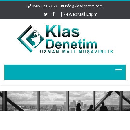
0505 123 59 59
info@klasdenetim.com
|
WebMail Erişim