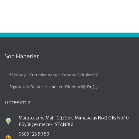
Son Haberler
5520 sayılı Kurumlar Vergisi Kanunu Sirküleri /73
Sigortacılık Destek Hizmetleri Yönetmeliği Değişti
Adresimiz
Muratçeşme Mah. Güz Sok. Mimapalas No:2 Ofis No:10
Büyükçekmece- İSTANBUL
0505 123 59 59