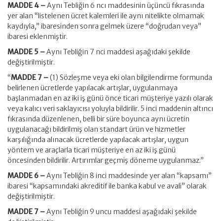
MADDE 4 –
Aynı Tebliğin 6 ncı maddesinin üçüncü fıkrasında
yer alan “listelenen ücret kalemleri ile aynı nitelikte olmamak
kaydıyla,” ibaresinden sonra gelmek üzere “doğrudan veya”
ibaresi eklenmiştir.
MADDE 5 –
Aynı Tebliğin 7 nci maddesi aşağıdaki şekilde
değiştirilmiştir.
“
MADDE 7 –
(1) Sözleşme veya eki olan bilgilendirme formunda
belirlenen ücretlerde yapılacak artışlar, uygulanmaya
başlanmadan en az iki iş günü önce ticari müşteriye yazılı olarak
veya kalıcı veri saklayıcısı yoluyla bildirilir. 5 inci maddenin altıncı
fıkrasında düzenlenen, belli bir süre boyunca aynı ücretin
uygulanacağı bildirilmiş olan standart ürün ve hizmetler
karşılığında alınacak ücretlerde yapılacak artışlar, uygun
yöntem ve araçlarla ticari müşteriye en az iki iş günü
öncesinden bildirilir. Artırımlar geçmiş döneme uygulanmaz.”
MADDE 6 –
Aynı Tebliğin 8 inci maddesinde yer alan “kapsamı”
ibaresi “kapsamındaki akreditif ile banka kabul ve avali” olarak
değiştirilmiştir.
MADDE 7 –
Aynı Tebliğin 9 uncu maddesi aşağıdaki şekilde