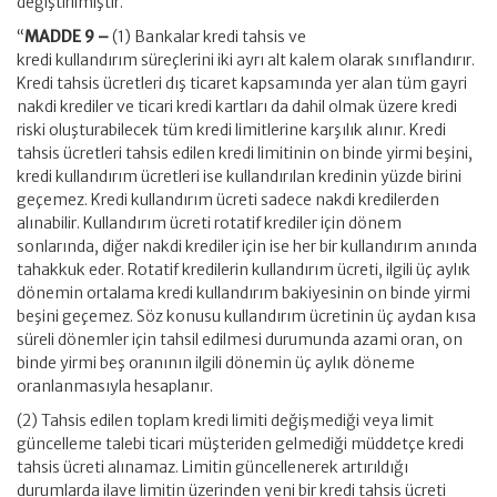
değiştirilmiştir.
“
MADDE 9 –
(1) Bankalar kredi tahsis ve
kredi kullandırım süreçlerini iki ayrı alt kalem olarak sınıflandırır.
Kredi tahsis ücretleri dış ticaret kapsamında yer alan tüm gayri
nakdi krediler ve ticari kredi kartları da dahil olmak üzere kredi
riski oluşturabilecek tüm kredi limitlerine karşılık alınır. Kredi
tahsis ücretleri tahsis edilen kredi limitinin on binde yirmi beşini,
kredi kullandırım ücretleri ise kullandırılan kredinin yüzde birini
geçemez. Kredi kullandırım ücreti sadece nakdi kredilerden
alınabilir. Kullandırım ücreti rotatif krediler için dönem
sonlarında, diğer nakdi krediler için ise her bir kullandırım anında
tahakkuk eder. Rotatif kredilerin kullandırım ücreti, ilgili üç aylık
dönemin ortalama kredi kullandırım bakiyesinin on binde yirmi
beşini geçemez. Söz konusu kullandırım ücretinin üç aydan kısa
süreli dönemler için tahsil edilmesi durumunda azami oran, on
binde yirmi beş oranının ilgili dönemin üç aylık döneme
oranlanmasıyla hesaplanır.
(2) Tahsis edilen toplam kredi limiti değişmediği veya limit
güncelleme talebi ticari müşteriden gelmediği müddetçe kredi
tahsis ücreti alınamaz. Limitin güncellenerek artırıldığı
durumlarda ilave limitin üzerinden yeni bir kredi tahsis ücreti