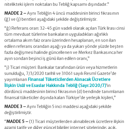
nitelikteki işlem noktaları bu Tebliğ kapsamı dışındadır.”
MADDE 2 –
Aynı Tebliğin 4 üncü maddesinin birinci fıkrasının
(ğ) ve (j) bentleri aşağıdaki şekilde değiştirilmiştir.
“ğ) Referans oran: 32-45 gün vadeli olarak açılan Türk lirası cinsi
tüm mevduat türlerine bankaların uyguladıkları ağırlıklı
ortalama akım faiz oranı üzerinden hesaplanan, en son ilan
edilen referans orandan aşağı ya da yukarı yönde yüzde beşten
fazla değişmesi halinde güncellenen ve Merkez Bankasınca her
ayın sondan beşinci iş günü ilan edilen oranı,”
“j) Ticari müşteri: Bankalar tarafından ürün veya hizmetlerin
sunulduğu, 7/3/2020 tarihli ve 31061 sayılı Resmî Gazete’de
yayımlanan
Finansal Tüketicilerden Alınacak Ücretlere
İlişkin Usûl ve Esaslar Hakkında Tebliğ (Sayı:2020/7)
’in
dördüncü maddesinin birinci fıkrasının (d) bendinde tanımlanan
finansal tüketiciler dışında kalan Türkiye’de yerleşik kişileri,”
MADDE 3 –
Aynı Tebliğin 5 inci maddesi aşağıdaki şekilde
değiştirilmiştir.
“
MADDE 5 –
(1) Ticari müşterilerden alınabilecek ücretlere ilişkin
azami tarife ve diğer güncel bilgiler internet sitelerinde; açık,