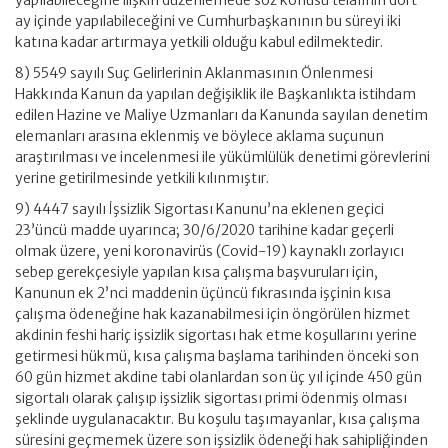
yapılabileceğine ilişkin düzenlemede söz konusu telafinin dört
ay içinde yapılabileceğini ve Cumhurbaşkanının bu süreyi iki
katına kadar artırmaya yetkili olduğu kabul edilmektedir.
8) 5549 sayılı Suç Gelirlerinin Aklanmasının Önlenmesi
Hakkında Kanun da yapılan değişiklik ile Başkanlıkta istihdam
edilen Hazine ve Maliye Uzmanları da Kanunda sayılan denetim
elemanları arasına eklenmiş ve böylece aklama suçunun
araştırılması ve incelenmesi ile yükümlülük denetimi görevlerini
yerine getirilmesinde yetkili kılınmıştır.
9) 4447 sayılı İşsizlik Sigortası Kanunu’na eklenen geçici
23’üncü madde uyarınca; 30/6/2020 tarihine kadar geçerli
olmak üzere, yeni koronavirüs (Covid-19) kaynaklı zorlayıcı
sebep gerekçesiyle yapılan kısa çalışma başvuruları için,
Kanunun ek 2’nci maddenin üçüncü fıkrasında işçinin kısa
çalışma ödeneğine hak kazanabilmesi için öngörülen hizmet
akdinin feshi hariç işsizlik sigortası hak etme koşullarını yerine
getirmesi hükmü, kısa çalışma başlama tarihinden önceki son
60 gün hizmet akdine tabi olanlardan son üç yıl içinde 450 gün
sigortalı olarak çalışıp işsizlik sigortası primi ödenmiş olması
şeklinde uygulanacaktır. Bu koşulu taşımayanlar, kısa çalışma
süresini geçmemek üzere son işsizlik ödeneği hak sahipliğinden