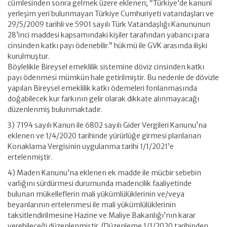
cümlesinden sonra gelmek üzere eklenen; “Türkiye’de kanuni
yerleşim yeri bulunmayan Türkiye Cumhuriyeti vatandaşları ve
29/5/2009 tarihli ve 5901 sayılı Türk Vatandaşlığı Kanununun
28’inci maddesi kapsamındaki kişiler tarafından yabancı para
cinsinden katkı payı ödenebilir.” hükmü ile GVK arasında ilişki
kurulmuştur.
Böylelikle Bireysel emeklilik sistemine döviz cinsinden katkı
payı ödenmesi mümkün hale getirilmiştir. Bu nedenle de dövizle
yapılan Bireysel emeklilik katkı ödemeleri fonlanmasında
doğabilecek kur farkının gelir olarak dikkate alınmayacağı
düzenlenmiş bulunmaktadır.
3) 7194 sayılı Kanun ile 6802 sayılı Gider Vergileri Kanunu’na
eklenen ve 1/4/2020 tarihinde yürürlüğe girmesi planlanan
Konaklama Vergisinin uygulanma tarihi 1/1/2021’e
ertelenmiştir.
4) Maden Kanunu’na eklenen ek madde ile mücbir sebebin
varlığını sürdürmesi durumunda madencilik faaliyetinde
bulunan mükelleflerin mali yükümlülüklerinin ve/veya
beyanlarının ertelenmesi ile mali yükümlülüklerinin
taksitlendirilmesine Hazine ve Maliye Bakanlığı’nın karar
verebileceği düzenlenmiştir. (Düzenleme 1/1/2020 tarihinden