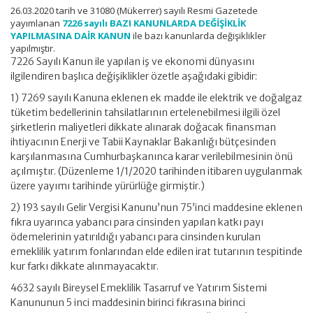
26.03.2020 tarih ve 31080 (Mükerrer) sayılı Resmi Gazetede
yayımlanan
7226 sayılı BAZI KANUNLARDA DEĞİŞİKLİK
YAPILMASINA DAİR KANUN
ile bazı kanunlarda değişiklikler
yapılmıştır.
7226 Sayılı Kanun ile yapılan iş ve ekonomi dünyasını
ilgilendiren başlıca değişiklikler özetle aşağıdaki gibidir:
1) 7269 sayılı Kanuna eklenen ek madde ile elektrik ve doğalgaz
tüketim bedellerinin tahsilatlarının ertelenebilmesi ilgili özel
şirketlerin maliyetleri dikkate alınarak doğacak finansman
ihtiyacının Enerji ve Tabii Kaynaklar Bakanlığı bütçesinden
karşılanmasına Cumhurbaşkanınca karar verilebilmesinin önü
açılmıştır. (Düzenleme 1/1/2020 tarihinden itibaren uygulanmak
üzere yayımı tarihinde yürürlüğe girmiştir.)
2) 193 sayılı Gelir Vergisi Kanunu’nun 75’inci maddesine eklenen
fıkra uyarınca yabancı para cinsinden yapılan katkı payı
ödemelerinin yatırıldığı yabancı para cinsinden kurulan
emeklilik yatırım fonlarından elde edilen irat tutarının tespitinde
kur farkı dikkate alınmayacaktır.
4632 sayılı Bireysel Emeklilik Tasarruf ve Yatırım Sistemi
Kanununun 5 inci maddesinin birinci fıkrasına birinci