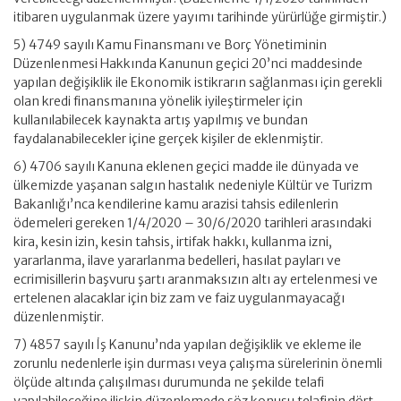
itibaren uygulanmak üzere yayımı tarihinde yürürlüğe girmiştir.)
5) 4749 sayılı Kamu Finansmanı ve Borç Yönetiminin
Düzenlenmesi Hakkında Kanunun geçici 20’nci maddesinde
yapılan değişiklik ile Ekonomik istikrarın sağlanması için gerekli
olan kredi finansmanına yönelik iyileştirmeler için
kullanılabilecek kaynakta artış yapılmış ve bundan
faydalanabilecekler içine gerçek kişiler de eklenmiştir.
6) 4706 sayılı Kanuna eklenen geçici madde ile dünyada ve
ülkemizde yaşanan salgın hastalık nedeniyle Kültür ve Turizm
Bakanlığı’nca kendilerine kamu arazisi tahsis edilenlerin
ödemeleri gereken 1/4/2020 – 30/6/2020 tarihleri arasındaki
kira, kesin izin, kesin tahsis, irtifak hakkı, kullanma izni,
yararlanma, ilave yararlanma bedelleri, hasılat payları ve
ecrimisillerin başvuru şartı aranmaksızın altı ay ertelenmesi ve
ertelenen alacaklar için biz zam ve faiz uygulanmayacağı
düzenlenmiştir.
7) 4857 sayılı İş Kanunu’nda yapılan değişiklik ve ekleme ile
zorunlu nedenlerle işin durması veya çalışma sürelerinin önemli
ölçüde altında çalışılması durumunda ne şekilde telafi