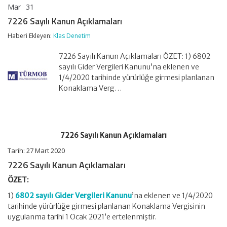
Mar
31
7226
yorumlar kapalı
Sayılı
7226 Sayılı Kanun Açıklamaları
Kanun
Açıklamaları
Haberi Ekleyen:
Klas Denetim
için
7226 Sayılı Kanun Açıklamaları ÖZET: 1) 6802
sayılı Gider Vergileri Kanunu’na eklenen ve
1/4/2020 tarihinde yürürlüğe girmesi planlanan
Konaklama Verg…
7226 Sayılı Kanun Açıklamaları
Tarih: 27 Mart 2020
7226 Sayılı Kanun Açıklamaları
ÖZET:
1)
6802 sayılı Gider Vergileri Kanunu
’na eklenen ve 1/4/2020
tarihinde yürürlüğe girmesi planlanan Konaklama Vergisinin
uygulanma tarihi 1 Ocak 2021’e ertelenmiştir.