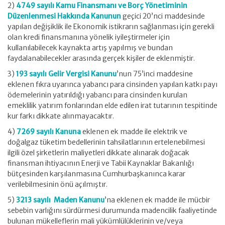
2)
4749 sayılı Kamu Finansmanı ve Borç Yönetiminin
Düzenlenmesi Hakkında Kanunun
geçici 20’nci maddesinde
yapılan değişiklik ile Ekonomik istikrarın sağlanması için gerekli
olan kredi finansmanına yönelik iyileştirmeler için
kullanılabilecek kaynakta artış yapılmış ve bundan
faydalanabilecekler arasında gerçek kişiler de eklenmiştir.
3)
193 sayılı Gelir Vergisi Kanunu
’nun 75’inci maddesine
eklenen fıkra uyarınca yabancı para cinsinden yapılan katkı payı
ödemelerinin yatırıldığı yabancı para cinsinden kurulan
emeklilik yatırım fonlarından elde edilen irat tutarının tespitinde
kur farkı dikkate alınmayacaktır.
4)
7269 sayılı Kanuna
eklenen ek madde ile elektrik ve
doğalgaz tüketim bedellerinin tahsilatlarının ertelenebilmesi
ilgili özel şirketlerin maliyetleri dikkate alınarak doğacak
finansman ihtiyacının Enerji ve Tabii Kaynaklar Bakanlığı
bütçesinden karşılanmasına Cumhurbaşkanınca karar
verilebilmesinin önü açılmıştır.
5)
3213 sayılı Maden Kanunu
’na eklenen ek madde ile mücbir
sebebin varlığını sürdürmesi durumunda madencilik faaliyetinde
bulunan mükelleflerin mali yükümlülüklerinin ve/veya