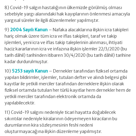
8) Covid-19 salgın hastalığının ülkemizde görülmüş olması
sebebiyle yargı alanındaki hak kayıplarının önlenmesi amacıyla
yargısal süreler ile ilgili düzenlemeler yapılmıştır.
9)
2004 Sayılı Kanun
– Nafaka alacaklarına ilişkin icra takipleri
hariç olmak üzere tüm icra ve iflas takipleri, taraf ve takip
işlemleri, yeni icra ve iflas takip taleplerinin alınması, ihtiyati
haciz kararlarının icra ve infazına ilişkin işlemler 22/3/2020 (bu
tarih dâhil) tarihinden itibaren 30/4/2020 (bu tarih dâhil) tarihine
kadar durdurulmuştur.
10)
5253 sayılı Kanun
– Dernekler tarafından fiziksel ortamda
yapılan bildirimler, işlemler, tutulan defter ve alındı belgesi gibi
kayıtlar ile yetkili merciler tarafından derneklere ilişkin olarak
fiziksel ortamda tutulan her türlü kayıtlar hem dernekler hem de
yetkili merciler tarafından elektronik ortamda da
yapılabilecektir.
11) Covid-19 salgını nedeniyle ticari hayatta doğabilecek
sıkıntılar nedeniyle kiralarının ödeyemeyen kiracıların bu
durumlarının kira sözleşmesinin feshi nedeni
oluşturmayacağına ilişkin düzenleme yapılmıştır.