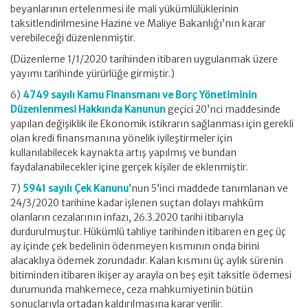
beyanlarının ertelenmesi ile mali yükümlülüklerinin
taksitlendirilmesine Hazine ve Maliye Bakanlığı’nın karar
verebileceği düzenlenmiştir.
(Düzenleme 1/1/2020 tarihinden itibaren uygulanmak üzere
yayımı tarihinde yürürlüğe girmiştir.)
6)
4749 sayılı Kamu Finansmanı ve Borç Yönetiminin
Düzenlenmesi Hakkında Kanunun
geçici 20’nci maddesinde
yapılan değişiklik ile Ekonomik istikrarın sağlanması için gerekli
olan kredi finansmanına yönelik iyileştirmeler için
kullanılabilecek kaynakta artış yapılmış ve bundan
faydalanabilecekler içine gerçek kişiler de eklenmiştir.
7)
5941 sayılı Çek Kanunu
’nun 5’inci maddede tanımlanan ve
24/3/2020 tarihine kadar işlenen suçtan dolayı mahkûm
olanların cezalarının infazı, 26.3.2020 tarihi itibarıyla
durdurulmuştur. Hükümlü tahliye tarihinden itibaren en geç üç
ay içinde çek bedelinin ödenmeyen kısmının onda birini
alacaklıya ödemek zorundadır. Kalan kısmını üç aylık sürenin
bitiminden itibaren ikişer ay arayla on beş eşit taksitle ödemesi
durumunda mahkemece, ceza mahkumiyetinin bütün
sonuçlarıyla ortadan kaldırılmasına karar verilir.