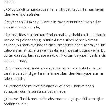
süreler.
c) 6100 sayılı Kanunda düzenlenen ihtiyati tedbiri tamamlayan
işlemlere ilişkin süreler.
Öte yandan 2004 sayılı Kanun ile takip hukukuna ilişkin diğer
kanunlar kapsamında;
a) İcra ve iflas daireleri tarafından mal veya haklara ilişkin olarak
ilan edilmiş olan satış gününün durma süresi içinde kalması
halinde, bu mal veya haklar için durma süresinden sonra yeni bir
talep aranmaksızın icra ve iflas dairelerince satış günü verilir. Bu
durumda satış ilanı sadece elektronik ortamda yapılır ve ilan için
ücret alınmaz,
b) Durma süresi içinde rızaen yapılan ödemeler kabul edilir ve
taraflardan biri, diğer tarafın lehine olan işlemlerin yapılmasını
talep edebilir,
c) Konkordato mühletinin alacaklı ve borçlu bakımından
sonuçları, durma süresince devam eder,
ç) İcra ve iflas hizmetlerinin aksamaması için gerekli olan diğer
tedbirler alınır.