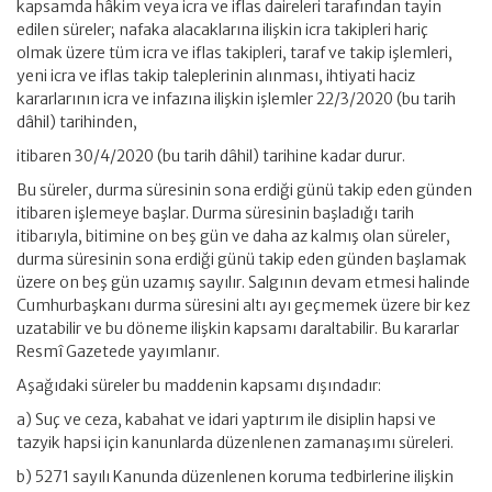
kapsamda hâkim veya icra ve iflas daireleri tarafından tayin
edilen süreler; nafaka alacaklarına ilişkin icra takipleri hariç
olmak üzere tüm icra ve iflas takipleri, taraf ve takip işlemleri,
yeni icra ve iflas takip taleplerinin alınması, ihtiyati haciz
kararlarının icra ve infazına ilişkin işlemler 22/3/2020 (bu tarih
dâhil) tarihinden,
itibaren 30/4/2020 (bu tarih dâhil) tarihine kadar durur.
Bu süreler, durma süresinin sona erdiği günü takip eden günden
itibaren işlemeye başlar. Durma süresinin başladığı tarih
itibarıyla, bitimine on beş gün ve daha az kalmış olan süreler,
durma süresinin sona erdiği günü takip eden günden başlamak
üzere on beş gün uzamış sayılır. Salgının devam etmesi halinde
Cumhurbaşkanı durma süresini altı ayı geçmemek üzere bir kez
uzatabilir ve bu döneme ilişkin kapsamı daraltabilir. Bu kararlar
Resmî Gazetede yayımlanır.
Aşağıdaki süreler bu maddenin kapsamı dışındadır:
a) Suç ve ceza, kabahat ve idari yaptırım ile disiplin hapsi ve
tazyik hapsi için kanunlarda düzenlenen zamanaşımı süreleri.
b) 5271 sayılı Kanunda düzenlenen koruma tedbirlerine ilişkin