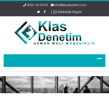
0505 123 59 59
info@klasdenetim.com
|
WebMail Erişim