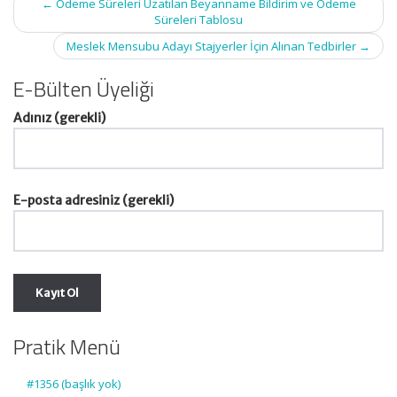
←
Ödeme Süreleri Uzatılan Beyanname Bildirim ve Ödeme
navigation
Süreleri Tablosu
Meslek Mensubu Adayı Stajyerler İçin Alınan Tedbirler
→
E-Bülten Üyeliği
Adınız (gerekli)
E-posta adresiniz (gerekli)
Pratik Menü
#1356 (başlık yok)