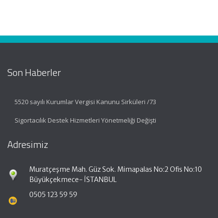
Son Haberler
5520 sayılı Kurumlar Vergisi Kanunu Sirküleri /73
Sigortacılık Destek Hizmetleri Yönetmeliği Değişti
Adresimiz
Muratçeşme Mah. Güz Sok. Mimapalas No:2 Ofis No:10
Büyükçekmece- İSTANBUL
0505 123 59 59