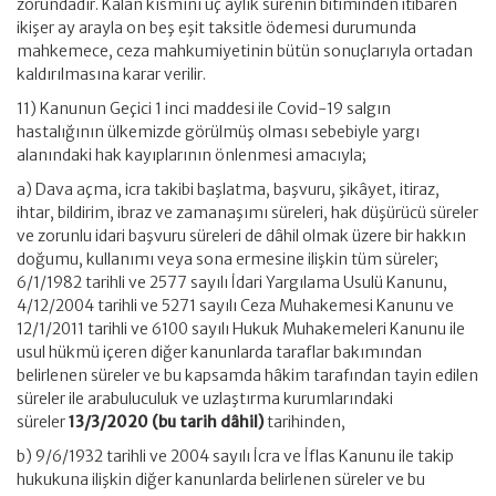
zorundadır. Kalan kısmını üç aylık sürenin bitiminden itibaren
ikişer ay arayla on beş eşit taksitle ödemesi durumunda
mahkemece, ceza mahkumiyetinin bütün sonuçlarıyla ortadan
kaldırılmasına karar verilir.
11) Kanunun Geçici 1 inci maddesi ile Covid-19 salgın
hastalığının ülkemizde görülmüş olması sebebiyle yargı
alanındaki hak kayıplarının önlenmesi amacıyla;
a) Dava açma, icra takibi başlatma, başvuru, şikâyet, itiraz,
ihtar, bildirim, ibraz ve zamanaşımı süreleri, hak düşürücü süreler
ve zorunlu idari başvuru süreleri de dâhil olmak üzere bir hakkın
doğumu, kullanımı veya sona ermesine ilişkin tüm süreler;
6/1/1982 tarihli ve 2577 sayılı İdari Yargılama Usulü Kanunu,
4/12/2004 tarihli ve 5271 sayılı Ceza Muhakemesi Kanunu ve
12/1/2011 tarihli ve 6100 sayılı Hukuk Muhakemeleri Kanunu ile
usul hükmü içeren diğer kanunlarda taraflar bakımından
belirlenen süreler ve bu kapsamda hâkim tarafından tayin edilen
süreler ile arabuluculuk ve uzlaştırma kurumlarındaki
süreler
13/3/2020 (bu tarih dâhil)
tarihinden,
b) 9/6/1932 tarihli ve 2004 sayılı İcra ve İflas Kanunu ile takip
hukukuna ilişkin diğer kanunlarda belirlenen süreler ve bu