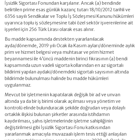
İşsizlik Sigortası Fonundan karşılanır. Ancak (a) bendinde
belirtilen prime esas günlük kazanç tutarı 18/10/2012 tarihli ve
6356 sayılı Sendikalar ve Toplu İş Sözleşmesi Kanunu hükümleri
uyarınca toplu iş sözleşmesine tabi özel sektör işverenlerine ait
işyerleri için 256 Türk Lirası olarak esas alınır.
Bu madde kapsamında destekten yararlanılacak
ayda/dönemde, 2019 yılı Ocak ila Kasım ayları/döneminde aylık
prim ve hizmet belgesi veya muhtasar ve prim hizmet
beyannamesi ile 4’üncü maddenin birinci fıkrasının (a) bendi
kapsamında uzun vadeli sigorta kollarından en az sigortalı
bildirimi yapılan aydaki/dönemdeki sigortalı sayısının altında
bildirimde bulunulması halinde bu madde hükümleri
uygulanmaz.
Mevcut bir işletmenin kapatılarak değişik bir ad ve unvan
altında ya da bir iş birimi olarak açılması veya yönetim ve
kontrolü elinde bulunduracak şekilde doğrudan veya dolaylı
ortaklık ilişkisi bulunan şirketler arasında istihdamın
kaydırılması, şahıs işletmelerinde işletme sahipliğinin
değiştirilmesi gibi İşsizlik Sigortası Fonu katkısından
yararlanmak amacıyla muvazaalı işlem tesis ettiği anlaşılan