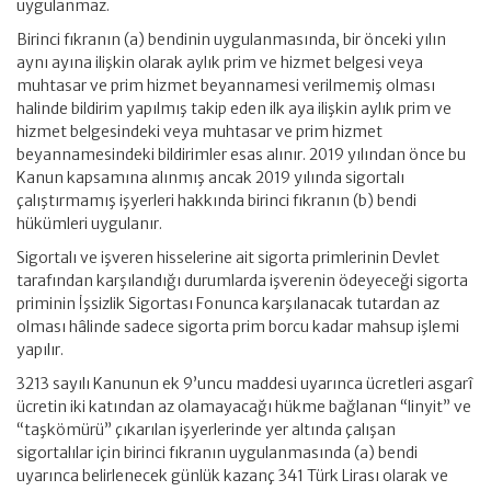
uygulanmaz.
Birinci fıkranın (a) bendinin uygulanmasında, bir önceki yılın
aynı ayına ilişkin olarak aylık prim ve hizmet belgesi veya
muhtasar ve prim hizmet beyannamesi verilmemiş olması
halinde bildirim yapılmış takip eden ilk aya ilişkin aylık prim ve
hizmet belgesindeki veya muhtasar ve prim hizmet
beyannamesindeki bildirimler esas alınır. 2019 yılından önce bu
Kanun kapsamına alınmış ancak 2019 yılında sigortalı
çalıştırmamış işyerleri hakkında birinci fıkranın (b) bendi
hükümleri uygulanır.
Sigortalı ve işveren hisselerine ait sigorta primlerinin Devlet
tarafından karşılandığı durumlarda işverenin ödeyeceği sigorta
priminin İşsizlik Sigortası Fonunca karşılanacak tutardan az
olması hâlinde sadece sigorta prim borcu kadar mahsup işlemi
yapılır.
3213 sayılı Kanunun ek 9’uncu maddesi uyarınca ücretleri asgarî
ücretin iki katından az olamayacağı hükme bağlanan “linyit” ve
“taşkömürü” çıkarılan işyerlerinde yer altında çalışan
sigortalılar için birinci fıkranın uygulanmasında (a) bendi
uyarınca belirlenecek günlük kazanç 341 Türk Lirası olarak ve