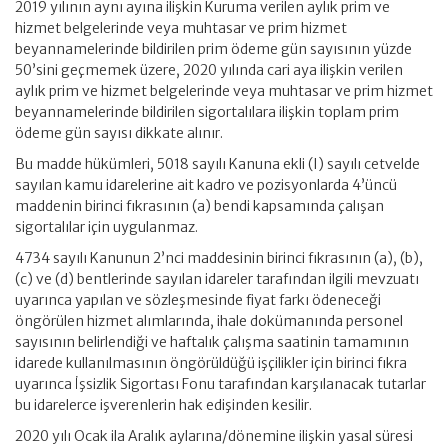
2019 yılının aynı ayına ilişkin Kuruma verilen aylık prim ve
hizmet belgelerinde veya muhtasar ve prim hizmet
beyannamelerinde bildirilen prim ödeme gün sayısının yüzde
50’sini geçmemek üzere, 2020 yılında cari aya ilişkin verilen
aylık prim ve hizmet belgelerinde veya muhtasar ve prim hizmet
beyannamelerinde bildirilen sigortalılara ilişkin toplam prim
ödeme gün sayısı dikkate alınır.
Bu madde hükümleri, 5018 sayılı Kanuna ekli (I) sayılı cetvelde
sayılan kamu idarelerine ait kadro ve pozisyonlarda 4’üncü
maddenin birinci fıkrasının (a) bendi kapsamında çalışan
sigortalılar için uygulanmaz.
4734 sayılı Kanunun 2’nci maddesinin birinci fıkrasının (a), (b),
(c) ve (d) bentlerinde sayılan idareler tarafından ilgili mevzuatı
uyarınca yapılan ve sözleşmesinde fiyat farkı ödeneceği
öngörülen hizmet alımlarında, ihale dokümanında personel
sayısının belirlendiği ve haftalık çalışma saatinin tamamının
idarede kullanılmasının öngörüldüğü işçilikler için birinci fıkra
uyarınca İşsizlik Sigortası Fonu tarafından karşılanacak tutarlar
bu idarelerce işverenlerin hak edişinden kesilir.
2020 yılı Ocak ila Aralık aylarına/dönemine ilişkin yasal süresi