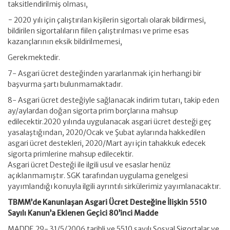
taksitlendirilmiş olması,
− 2020 yılı için çalıştırılan kişilerin sigortalı olarak bildirmesi,
bildirilen sigortalıların fiilen çalıştırılması ve prime esas
kazançlarının eksik bildirilmemesi,
Gerekmektedir.
7- Asgari ücret desteğinden yararlanmak için herhangi bir
başvurma şartı bulunmamaktadır.
8- Asgari ücret desteğiyle sağlanacak indirim tutarı, takip eden
ay/aylardan doğan sigorta prim borçlarına mahsup
edilecektir.2020 yılında uygulanacak asgari ücret desteği geç
yasalaştığından, 2020/Ocak ve Şubat aylarında hakkedilen
asgari ücret destekleri, 2020/Mart ayı için tahakkuk edecek
sigorta primlerine mahsup edilecektir.
Asgari ücret Desteği ile ilgili usul ve esaslar henüz
açıklanmamıştır. SGK tarafından uygulama genelgesi
yayımlandığı konuyla ilgili ayrıntılı sirkülerimiz yayımlanacaktır.
TBMM’de Kanunlaşan Asgari Ücret Desteğine İlişkin 5510
Sayılı Kanun’a Eklenen Geçici 80’inci Madde
MADDE 29- 31/5/2006 tarihli ve 5510 sayılı Sosyal Sigortalar ve