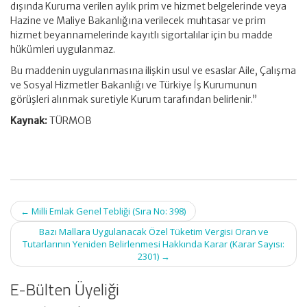
dışında Kuruma verilen aylık prim ve hizmet belgelerinde veya
Hazine ve Maliye Bakanlığına verilecek muhtasar ve prim
hizmet beyannamelerinde kayıtlı sigortalılar için bu madde
hükümleri uygulanmaz.
Bu maddenin uygulanmasına ilişkin usul ve esaslar Aile, Çalışma
ve Sosyal Hizmetler Bakanlığı ve Türkiye İş Kurumunun
görüşleri alınmak suretiyle Kurum tarafından belirlenir.”
Kaynak:
TÜRMOB
Post
←
Milli Emlak Genel Tebliği (Sıra No: 398)
navigation
Bazı Mallara Uygulanacak Özel Tüketim Vergisi Oran ve
Tutarlarının Yeniden Belirlenmesi Hakkında Karar (Karar Sayısı:
2301)
→
E-Bülten Üyeliği