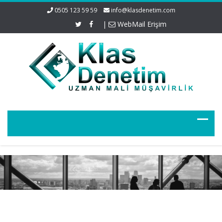
0505 123 59 59
info@klasdenetim.com
|
WebMail Erişim