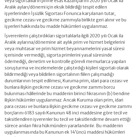
veya sigortalıların prime esas kazançlarını 2020 yılı Ocak ila
Aralık ayları/dönemi için eksik bildirdiği tespit edilen
işyerlerinden İşsizlik Sigortası Fonunca karşılanan tutar,
gecikme cezası ve gecikme zammıyla birlikte geri alınır ve bu
işyerleri hakkında bu madde hükümleri uygulanmaz.
İşverenlerin çalıştırdıkları sigortalılarla ilgili 2020 yılı Ocak ila
Aralık aylarına/dönemine ait aylık prim ve hizmet belgelerini
veya muhtasar ve prim hizmet beyannamelerini yasal süresi
içerisinde vermediği, sigorta primlerini yasal süresinde
ödemediği, denetim ve kontrolle görevli memurlarca yapılan
soruşturma ve incelemelerde çalıştırdığı kişileri sigortalı olarak
bildirmediği veya bildirilen sigortalının fiilen çalışmadığı
durumlarının tespit edilmesi, Kuruma prim, idari para cezası ve
bunlara ilişkin gecikme cezası ve gecikme zammı borcu
bulunması hâllerinde bu maddenin birinci fıkrasının (b) bendine
ilişkin hükümler uygulanmaz. Ancak Kuruma olan prim, idari
para cezası ve bunlara ilişkin gecikme cezası ve gecikme zammı
borçlarını 6183 sayılı Kanunun 48 inci maddesine göre tecil ve
taksitlendiren işverenler bu tecil ve taksitlendirme devam ettiği
sürece anılan fıkra hükmünden yararlandırılır. Bu maddenin
uygulanmasında bu Kanunun ek 14’üncü maddesi hükümleri