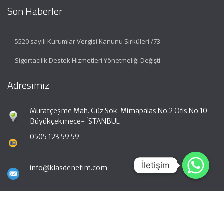
Son Haberler
5520 sayılı Kurumlar Vergisi Kanunu Sirküleri /73
Sigortacılık Destek Hizmetleri Yönetmeliği Değişti
Adresimiz
Muratçeşme Mah. Güz Sok. Mimapalas No:2 Ofis No:10
Büyükçekmece- İSTANBUL
0505 123 59 59
İletişim
İletişim
info@klasdenetim.com
Hızlı Menü