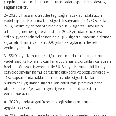
çarpılması sonucu bulunacak tutar kadar asgari ücret desteği
sağlanacaktır.
2- 2020 yılı asgari ücret desteği sağlanacak ayındaki uzun
vadeli sigorta kollarına tabi sigortalı sayısının, 2019/ Ocak ila
2019/Kasım aylarında bildirilen en düşük sigortalı sayısının
altına düşmemesi gerekmektedir. 2020 yılından önce tescil
edilen işyerleri için belirlenen en düşük sigortalı sayısının altında
sigortalı bildirimi yapılan 2020 yılındaki aylar için destek
verilmeyecektir.
3- 5510 sayılı Kanunun 4 -1/a kapsamında haklarında uzun
vadeli sigorta kolları hükümleri uygulanan sigortalıları çalıştıran
özel sektör işyeri işverenleri ile 5018 sayılı Kanuna ekli (I) sayılı
cetvelde sayılan kamu idarelerine ait kadro ve pozisyonlarda 4
-1/a kapsamında haklarında uzun vadeli sigorta kolları
hükümleri uygulanan sigortalıları çalıştıran işverenler hariç
olmak üzere diğer kamu işyeri işverenleri de destekten
yararlanacaktır.
4- 2020 yılında asgari ücret desteği yılın tamamında
uygulanacaktır.
5- 2020 tarihinden önce tescil edilmiş olan işyerlerinin asgari