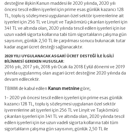
desteğine ilişkin Kanun maddesi ile 2020 yılında, 2020 yılı
öncesi tescil edilen işyerleri için prime esas günlük kazancı 128
TL, toplu iş sözleşmesi uygulanan özel sektör işverenlerine ait
işyerleri için 256 TL ve Linyit ve Taşkömürü çıkarılan işyerleri için
341 TL ve altında olan, 2020 yılında tescil edilen işyerleri için ise
uzun vadeli sigorta kollarına tabi tüm sigortalıların çalışma gün
sayısının; günlük 2,50 TL ile çarpılması sonucu bulunacak tutar
kadar asgari ücret desteği sağlanacaktır.
2020 YILI UYGULANACAK ASGARİ ÜCRET DESTEĞİ İLE İLGİLİ
BİLİNMESİ GEREKEN HUSUSLAR:
2016 yılı, 2017 yılı, 2018 yılı Ocak ila 2018 Eylül dönemi ve 2019
yılında uygulanmış olan asgari ücret desteğine 2020 yılında da
devam edilecektir.
TBMM de kabul edilen
Kanun metnine
göre;
1- 2020 yılı öncesi tescil edilen işyerleri için prime esas günlük
kazancı 128 TL, toplu iş sözleşmesi uygulanan özel sektör
işverenlerine ait işyerleri için 256 TL ve Linyit ve Taşkömürü
çıkarılan işyerleri için 341 TL ve altında olan, 2020 yılında tescil
edilen işyerleri için ise uzun vadeli sigorta kollarına tabi tüm
sigortalıların çalışma gün sayısının; günlük 2,50 TL ile