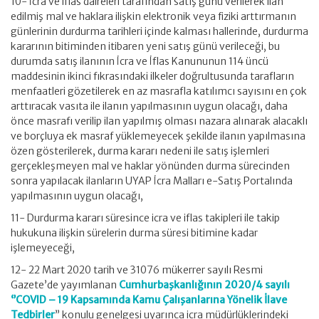
10- İcra ve iflas daireleri tarafından satış günü verilerek ilan
edilmiş mal ve haklara ilişkin elektronik veya fiziki arttırmanın
günlerinin durdurma tarihleri içinde kalması hallerinde, durdurma
kararının bitiminden itibaren yeni satış günü verileceği, bu
durumda satış ilanının İcra ve İflas Kanununun 114 üncü
maddesinin ikinci fıkrasındaki ilkeler doğrultusunda tarafların
menfaatleri gözetilerek en az masrafla katılımcı sayısını en çok
arttıracak vasıta ile ilanın yapılmasının uygun olacağı, daha
önce masrafı verilip ilan yapılmış olması nazara alınarak alacaklı
ve borçluya ek masraf yüklemeyecek şekilde ilanın yapılmasına
özen gösterilerek, durma kararı nedeni ile satış işlemleri
gerçekleşmeyen mal ve haklar yönünden durma sürecinden
sonra yapılacak ilanların UYAP İcra Malları e-Satış Portalında
yapılmasının uygun olacağı,
11- Durdurma kararı süresince icra ve iflas takipleri ile takip
hukukuna ilişkin sürelerin durma süresi bitimine kadar
işlemeyeceği,
12- 22 Mart 2020 tarih ve 31076 mükerrer sayılı Resmi
Gazete’de yayımlanan
Cumhurbaşkanlığının 2020/4 sayılı
‘’COVID – 19 Kapsamında Kamu Çalışanlarına Yönelik İlave
Tedbirler
” konulu genelgesi uyarınca icra müdürlüklerindeki