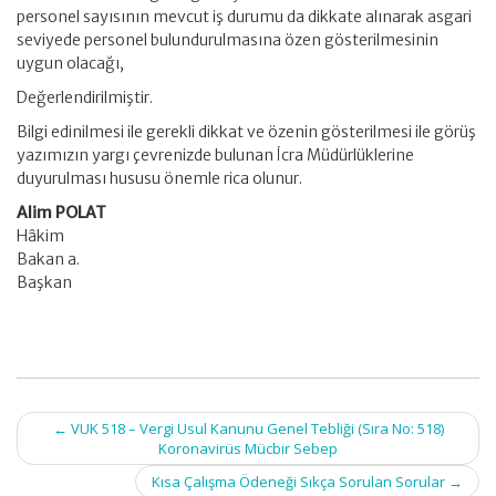
personel sayısının mevcut iş durumu da dikkate alınarak asgari
seviyede personel bulundurulmasına özen gösterilmesinin
uygun olacağı,
Değerlendirilmiştir.
Bilgi edinilmesi ile gerekli dikkat ve özenin gösterilmesi ile görüş
yazımızın yargı çevrenizde bulunan İcra Müdürlüklerine
duyurulması hususu önemle rica olunur.
Alim POLAT
Hâkim
Bakan a.
Başkan
Post
←
VUK 518 – Vergi Usul Kanunu Genel Tebliği (Sıra No: 518)
navigation
Koronavirüs Mücbir Sebep
Kısa Çalışma Ödeneği Sıkça Sorulan Sorular
→