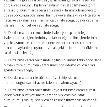
kapsamına göre sıra cetveli yapılmasını gerektirmeyen ve
borçlu yada üçüncü kişilerin haklarının ihlal edilmeyeceğinin
anlaşıldığı durumlarda paraların alacaklılarına ödenebileceği,
dosya borcunun ödenmesi halinde veya alacaklı vekili talebi ile
haciz ve yakalama şerhlerinin kaldırılabileceği, dosya kapama
işlemlerinin öncelikle yapılabileceği,
6- Durdurma kararı öncesinde ihalesi yapılıp kesinleşen
ihalelerin tescil işlemlerinin yapılabileceği, teslim işlemlerinin
yapılmasının ise alınan tedbirlere ve durdurma kararının
amacına aykırılık oluşturmayacak şekilde icra müdürlüklerince
takdir edilebileceği,
7- Durdurma kararı öncesinde açılmış bulunan takipler de dahil
olmak üzere durdurma kararı süresince ödeme ve icra emri
gönderilmeyeceği,
8- Durdurma kararı ile tüm taraf ve takip işlemleri
durdurulduğundan itiraz ve taleplerin alınmayacağı,
9- Durdurma kararı öncesinde veya durdurma kararı süresi
içinde verilen ihtiyati haciz kararlarının icrası ve infazı
durdurulmuş olduğundan icra dairesince infaz edilemeyeceği,