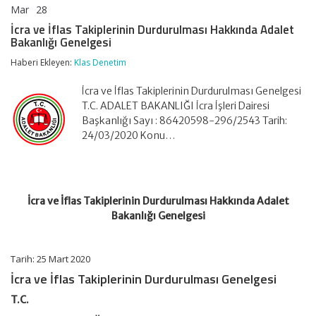
Mar
28
İcra
yorumlar kapalı
ve
İcra ve İflas Takiplerinin Durdurulması Hakkında Adalet
İflas
Bakanlığı Genelgesi
Takiplerinin
Durdurulması
Haberi Ekleyen:
Klas Denetim
Hakkında
Adalet
İcra ve İflas Takiplerinin Durdurulması Genelgesi
Bakanlığı
Genelgesi
T.C. ADALET BAKANLIĞI İcra İşleri Dairesi
için
Başkanlığı Sayı : 86420598-296/2543 Tarih:
24/03/2020 Konu…
İcra ve İflas Takiplerinin Durdurulması Hakkında Adalet
Bakanlığı Genelgesi
Tarih: 25 Mart 2020
İcra ve İflas Takiplerinin Durdurulması Genelgesi
T.C.