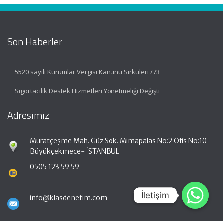
Son Haberler
5520 sayılı Kurumlar Vergisi Kanunu Sirküleri /73
Sigortacılık Destek Hizmetleri Yönetmeliği Değişti
Adresimiz
Muratçeşme Mah. Güz Sok. Mimapalas No:2 Ofis No:10
Büyükçekmece- İSTANBUL
0505 123 59 59
İletişim
İletişim
info@klasdenetim.com