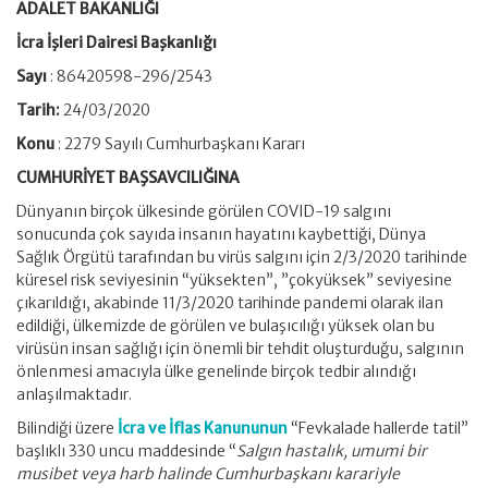
ADALET BAKANLIĞI
İcra İşleri Dairesi Başkanlığı
Sayı
: 86420598-296/2543
Tarih:
24/03/2020
Konu
: 2279 Sayılı Cumhurbaşkanı Kararı
CUMHURİYET BAŞSAVCILIĞINA
Dünyanın birçok ülkesinde görülen COVID-19 salgını
sonucunda çok sayıda insanın hayatını kaybettiği, Dünya
Sağlık Örgütü tarafından bu virüs salgını için 2/3/2020 tarihinde
küresel risk seviyesinin “yüksekten”, ”çokyüksek” seviyesine
çıkarıldığı, akabinde 11/3/2020 tarihinde pandemi olarak ilan
edildiği, ülkemizde de görülen ve bulaşıcılığı yüksek olan bu
virüsün insan sağlığı için önemli bir tehdit oluşturduğu, salgının
önlenmesi amacıyla ülke genelinde birçok tedbir alındığı
anlaşılmaktadır.
Bilindiği üzere
İcra ve İflas Kanununun
“Fevkalade hallerde tatil”
başlıklı 330 uncu maddesinde “
Salgın hastalık, umumi bir
musibet veya harb halinde Cumhurbaşkanı karariyle