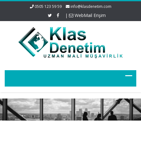
0505 123 59 59
info@klasdenetim.com
|
WebMail Erişim