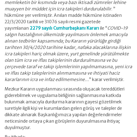
memleketin bir kısmında veya bazı iktisadi zümreler lehine
muayyen bir müddet için icra takipleri durdurulabilir
. ”
hükmüne yer verilmiştir. Anılan madde hükmüne istinaden
22/3/2020 tarihli ve 31076 sayılı resmi gazetede
yayımlanan
2279 sayılı Cumhurbaşkanı Kararı
ile “
COVID-19
salgın hastalığının ülkemizde yayılmasını önlemek amacıyla
alınan tedbirler kapsamında; bu Kararın yürürlüğe girdiği
tarihten 30/4/2020 tarihine kadar, nafaka alacaklarına ilişkin
icra takipleri hariç olmak üzere, yurt genelinde yürütülmekte
olan tüm icra ve iflas takiplerinin durdurulmasına ve bu
çerçevede taraf ve takip işlemlerinin yapılmamasına, yeni icra
ve iflas takip taleplerinin alınmamasına ve ihtiyati haciz
kararlarının icra ve infaz edilmemesine…
” karar verilmiştir.
Mezkur Kararın uygulanması sırasında oluşacak tereddütleri
giderebilmek ve uygulama birliğinin sağlanmasına katkıda
bulunmak amacıyla durdurma kararının gayesi gözetilmek
suretiyle ilgili kişi ve kurumlardan gelen görüş ve talepler de
dikkate alınarak Başkanlığımızca yapılan değerlendirmeler
neticesinde ortaya çıkan görüşlerin duyurulmasına ihtiyaç
duyulmuştur.