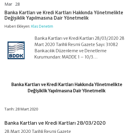
Mar
28
Banka
yorumlar kapalı
Kartları
Banka Kartları ve Kredi Kartları Hakkında Yönetmelikte
ve
Değişiklik Yapılmasına Dair Yönetmelik
Kredi
Kartları
Haberi Ekleyen:
Klas Denetim
Hakkında
Yönetmelikte
Banka Kartları ve Kredi Kartları 28/03/2020 28
Değişiklik
Yapılmasına
Mart 2020 Tarihli Resmi Gazete Sayı: 31082
Dair
Bankacılık Düzenleme ve Denetleme
Yönetmelik
Kurumundan: MADDE 1 – 10/3…
için
Banka Kartları ve Kredi Kartları Hakkında Yönetmelikte
Değişiklik Yapılmasına Dair Yönetmelik
Tarih: 28 Mart 2020
Banka Kartları ve Kredi Kartları 28/03/2020
28 Mart 2020 Tarihli Resmi Gazete