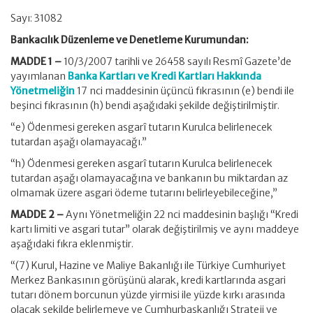
Sayı: 31082
Bankacılık Düzenleme ve Denetleme Kurumundan:
MADDE 1 –
10/3/2007 tarihli ve 26458 sayılı Resmî Gazete’de
yayımlanan
Banka Kartları ve Kredi Kartları Hakkında
Yönetmeliğin
17 nci maddesinin üçüncü fıkrasının (e) bendi ile
beşinci fıkrasının (h) bendi aşağıdaki şekilde değiştirilmiştir.
“e) Ödenmesi gereken asgarî tutarın Kurulca belirlenecek
tutardan aşağı olamayacağı.”
“h) Ödenmesi gereken asgarî tutarın Kurulca belirlenecek
tutardan aşağı olamayacağına ve bankanın bu miktardan az
olmamak üzere asgari ödeme tutarını belirleyebileceğine,”
MADDE 2 –
Aynı Yönetmeliğin 22 nci maddesinin başlığı “Kredi
kartı limiti ve asgari tutar” olarak değiştirilmiş ve aynı maddeye
aşağıdaki fıkra eklenmiştir.
“(7) Kurul, Hazine ve Maliye Bakanlığı ile Türkiye Cumhuriyet
Merkez Bankasının görüşünü alarak, kredi kartlarında asgari
tutarı dönem borcunun yüzde yirmisi ile yüzde kırkı arasında
olacak şekilde belirlemeye ve Cumhurbaşkanlığı Strateji ve