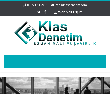
0505 123 59 59
info@klasdenetim.com
|
WebMail Erişim