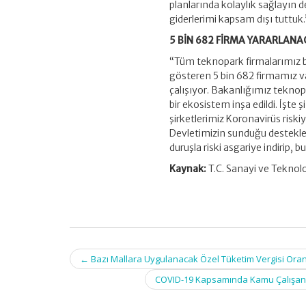
planlarında kolaylık sağlayın 
giderlerimi kapsam dışı tuttuk.
5 BİN 682 FİRMA YARARLAN
“Tüm teknopark firmalarımız b
gösteren 5 bin 682 firmamız va
çalışıyor. Bakanlığımız teknopa
bir ekosistem inşa edildi. İşte
şirketlerimiz Koronavirüs riski
Devletimizin sunduğu destekler, ö
duruşla riski asgariye indirip, 
Kaynak:
T.C. Sanayi ve Teknolo
Post
←
Bazı Mallara Uygulanacak Özel Tüketim Vergisi Oran 
navigation
COVID-19 Kapsamında Kamu Çalışanları