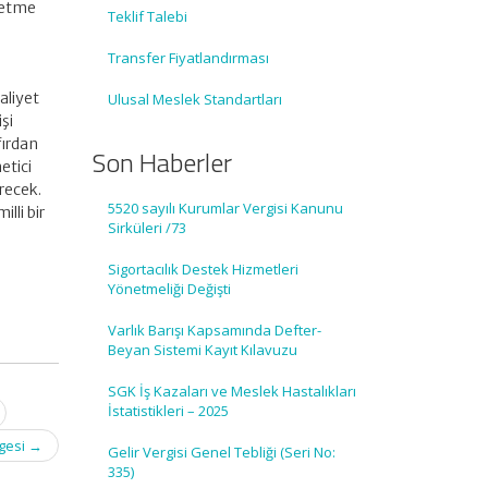
şletme
Teklif Talebi
Transfer Fiyatlandırması
aliyet
Ulusal Meslek Standartları
şi
fırdan
Son Haberler
etici
recek.
5520 sayılı Kurumlar Vergisi Kanunu
lli bir
Sirküleri /73
Sigortacılık Destek Hizmetleri
Yönetmeliği Değişti
Varlık Barışı Kapsamında Defter-
Beyan Sistemi Kayıt Kılavuzu
SGK İş Kazaları ve Meslek Hastalıkları
İstatistikleri – 2025
lgesi
→
Gelir Vergisi Genel Tebliği (Seri No:
335)