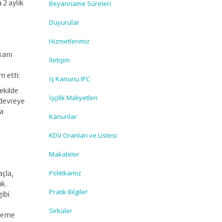
 2 aylık
Beyanname Süreleri
Duyurular
Hizmetlerimiz
akanı
İletişim
m etti:
İş Kanunu IPC
ekilde
İşçilik Maliyetleri
 devreye
la
Kanunlar
KDV Oranları ve Listesi
Makaleler
Politikamız
açla,
ık.
Pratik Bilgiler
ibi
Sirküler
ödeme