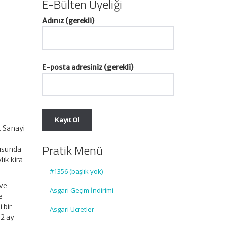
E-Bülten Üyeliği
Adınız (gerekli)
E-posta adresiniz (gerekli)
. Sanayi
Pratik Menü
susunda
ık kira
#1356 (başlık yok)
 ve
Asgari Geçim İndirimi
e
 bir
Asgari Ücretler
 2 ay