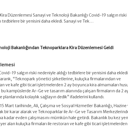
Kira Düzenlemesi Sanayi ve Teknoloji Bakanlığı Covid-19 salgın riski
ı tedbirlere bir yenisini daha ekledi. Sanayi ve Tek…
noloji Bakanlığından Teknoparklara Kira Düzenlemesi Geldi
nlemesi
vid-19 salgın riski nedeniyle aldığı tedbirlere bir yenisini daha ekledi
rank, “Teknopark yönetici şirketlerine, kuluçka firmalarından ve
an ve kafe gibi ticari işletmelerden 2 ay boyunca kira almamaları hu
e bu kampüslerde Ar-Ge ve tasarım alanında çalışan firmaların da 2 ayl
planlarında kolaylık sağlayın dedik” ifadelerini kullandı.
15 Mart tarihinde, Ali, Çalışma ve Sosyal Hizmetler Bakanlığı, Hazine
rtak bir karar alarak ve Teknoparklar ile Ar-Ge ve Tasarım Merkezlerind
a kadar evden çalışmasını mümkün hale getirdi. Bakanlık bu kez yeni
er alan kuluçka firmaları ile restoran ve kafe gibi ticari işletmelerden