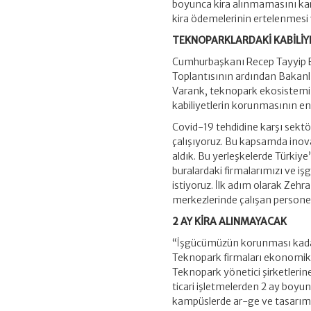
boyunca kira alınmamasını kara
kira ödemelerinin ertelenmesi
TEKNOPARKLARDAKİ KABİLİY
Cumhurbaşkanı Recep Tayyip E
Toplantısının ardından Bakanlık
Varank, teknopark ekosistemin
kabiliyetlerin korunmasının en 
Covid-19 tehdidine karşı sektö
çalışıyoruz. Bu kapsamda inova
aldık. Bu yerleşkelerde Türkiye’
buralardaki firmalarımızı ve 
istiyoruz. İlk adım olarak Zehr
merkezlerinde çalışan persone
2 AY KİRA ALINMAYACAK
“İşgücümüzün korunması kadar,
Teknopark firmaları ekonomik a
Teknopark yönetici şirketlerin
ticari işletmelerden 2 ay boyu
kampüslerde ar-ge ve tasarım a