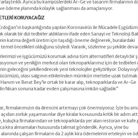
rlaştırıldı. Ayrıca bu kampüslerdeki Ar-Ge ve tasarım firmalarının da
 ve ödeme planında kolaylık sağlanması da amaçlanıyor.
ETLERİ KORUYACAĞIZ
rdoğan’ın başkanlığında yapılan Koronavirüs ile Mücadele Eşgüdüm
 olarak bir dizi tedbirler aldıklarını ifade eden Sanayi ve Teknoloji B
in katma değerli üretim için taşıdığı öneme değinerek, buralardaki
temel öncelikleri olduğunu söyledi. Varank, sözlerine şu şekilde deva
rlerimizi ve işgücümüzü korumak adına tüm alternatifleri detaylı bir ş
syonun ve yeniliğin merkezi olan teknoparklarımız için de tedbirleri
nin geleceğini şekillendirecek yeni teknolojiler geliştiriliyor. Dolayısıy
işgücümüzü, olası salgının etkilerinden mümkün mertebe uzak tutmak
a Hanım ve Berat Bey’le ortak bir karar alıp, teknoparklarda ve Ar-Ge
lin Nisan sonuna kadar evden çalışmasına imkân sağladık”
 firmalarımızın da direncini artırmayı çok önemsiyoruz. İşte bu am
çıdan zorluk yaşamasınlar diye kiralar konusunda kritik bir adım att
e, kuluçka firmalarından ve teknoparklarda yer alan restoran ve kafe g
nca kira almamaları hususunda talimat gönderdik. Ayrıca, yine bu
lanında çalışan firmaların da 2 aylık kira ödemelerini erteleyin ve 