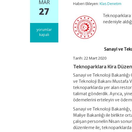
MAR
Haberi Ekleyen:
Klas Denetim
27
Teknoparklara 
nedeniyle aldığ
Sanayi
yorumlar
ve
kapalı
Teknoloji
Bakanlığından
Sanayi ve Tek
Teknoparklara
Kira
Tarih: 22 Mart 2020
Düzenlemesi
Geldi
Teknoparklara Kira Düze
için
Sanayi ve Teknoloji Bakanlığı Co
ve Teknoloji Bakanı Mustafa Va
teknoparklarda yer alan restor
talimat gönderdik. Ayrıca, yin
ödemelerini erteleyin ve ödeme 
Sanayi ve Teknoloji Bakanlığı, 
Maliye Bakanlığı ile birlikte o
çalışan personelin Nisan sonun
düzenleme ile; teknoparklarda y