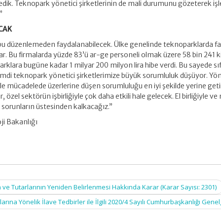
dedik. Teknopark yönetici şirketlerinin de mali durumunu gözeterek i
”
ACAK
u düzenlemeden faydalanabilecek. Ülke genelinde teknoparklarda fa
r. Bu firmalarda yüzde 83’ü ar-ge personeli olmak üzere 58 bin 241 ki
rklara bugüne kadar 1 milyar 200 milyon lira hibe verdi. Bu sayede sı
 şimdi teknopark yönetici şirketlerimize büyük sorumluluk düşüyor. Yön
yle mücadelede üzerlerine düşen sorumluluğu en iyi şekilde yerine geti
zel sektörün işbirliğiyle çok daha etkili hale gelecek. El birliğiyle ve mi
bu sorunların üstesinden kalkacağız.”
ji Bakanlığı
ve Tutarlarının Yeniden Belirlenmesi Hakkında Karar (Karar Sayısı: 2301)
na Yönelik İlave Tedbirler ile İlgili 2020/4 Sayılı Cumhurbaşkanlığı Gene