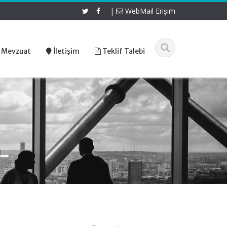
|
WebMail Erişim
 Mevzuat
İletişim
Teklif Talebi