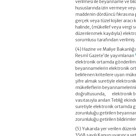
verilmesi ile beyanname ve bild
hususlarında izin vermeye veya
maddenin dördüncü fıkrasına g
gerçek veya tüzel kişiler arac
halinde, (mükellef veya vergi 
düzenlenmek kaydıyla) elektro
sorumlusu tarafından verilmiş
(4) Hazine ve Maliye Bakanlığı
Resmî Gazete’de yayımlanan
elektronik ortamda gönderilmesi
beyannamelerin elektronik orta
belirlenen kriterlere uyan müke
şifre almak suretiyle elektron
mükelleflerin beyannamelerini,
doğrultusunda, elektronik bey
vasıtasıyla anılan Tebliğ eki
suretiyle elektronik ortamda 
zorunluluğu getirilen beyannam
zorunluluğu getirilen bildirimler 
(5) Yukarıda yer verilen düzen
3568 sayılı Kanun uyarınca ye