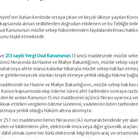
iyeti’nin Vuhan kentinde ortaya çıkan ve birçok ülkeye yayılan Koro
kapsamda alınan tedbirlerden doğrudan etkilenen ve bu Tebliğle beli
i Usul Kanununun mücbir sebep hükümlerinden faydalandırılması hakkı
sunu teşkil etmektedir.
 ve
213 sayılı Vergi Usul Kanununun
13 üncü maddesinde mücbir sebep
çüncü fıkrasında da Hazine ve Maliye Bakanlığının, mücbir sebep sayı
, mahal veya afete maruz kalanlar itibarıyla mücbir sebep hali ilan etme
ne getirilemeyecek olanları tespit etmeye yetkili olduğu hükme bağla
 maddesinde ise Hazine ve Maliye Bakanlığının, mücbir sebep hali ilan 
lan Kanun kapsamında olup ödeme süresi afet tarihinden sonraya rastl
izleri ile anılan Kanunun 15 inci maddesinin üçüncü fıkrası uyarınca ve
uk ettirilen vergilerin ödeme sürelerini, vadelerinin bitim tarihinde
uzatmaya yetkili olduğu hüküm altına alınmıştır.
r 257 nci maddesinin birinci fıkrasının (4) numaralı bendinde yer ala
ri ve bildirimlerin şifre, elektronik imza veya diğer güvenlik araçları
dâhil olmak üzere her türlü elektronik bilgi iletişim araç ve ortamınd