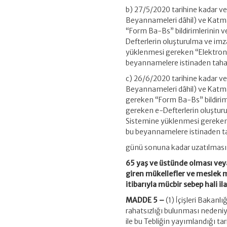
b) 27/5/2020 tarihine kadar 
Beyannameleri dâhil) ve Katma
“Form Ba-Bs” bildirimlerinin 
Defterlerin oluşturulma ve imza
yüklenmesi gereken “Elektroni
beyannamelere istinaden taha
c) 26/6/2020 tarihine kadar 
Beyannameleri dâhil) ve Katma
gereken “Form Ba-Bs” bildirim
gereken e-Defterlerin oluşturu
Sistemine yüklenmesi gereken 
bu beyannamelere istinaden ta
günü sonuna kadar uzatılması
65 yaş ve üstünde olması vey
giren mükellefler ve meslek 
itibarıyla mücbir sebep hali il
MADDE 5 –
(1) İçişleri Bakanl
rahatsızlığı bulunması nedeni
ile bu Tebliğin yayımlandığı ta