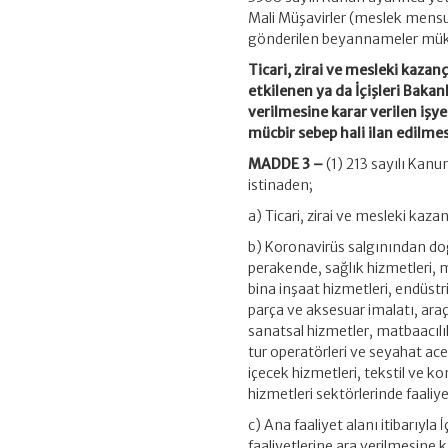
Mali Müşavirler (meslek mensu
gönderilen beyannameler mükel
Ticari, zirai ve mesleki kaza
etkilenen ya da İçişleri Bakan
verilmesine karar verilen işy
mücbir sebep hali ilan edilmes
MADDE 3 –
(1) 213 sayılı Kanu
istinaden;
a) Ticari, zirai ve mesleki kaz
b) Koronavirüs salgınından doğr
perakende, sağlık hizmetleri, m
bina inşaat hizmetleri, endüstr
parça ve aksesuar imalatı, araç 
sanatsal hizmetler, matbaacılık 
tur operatörleri ve seyahat ace
içecek hizmetleri, tekstil ve kon
hizmetleri sektörlerinde faaliy
c) Ana faaliyet alanı itibarıyla
faaliyetlerine ara verilmesine 