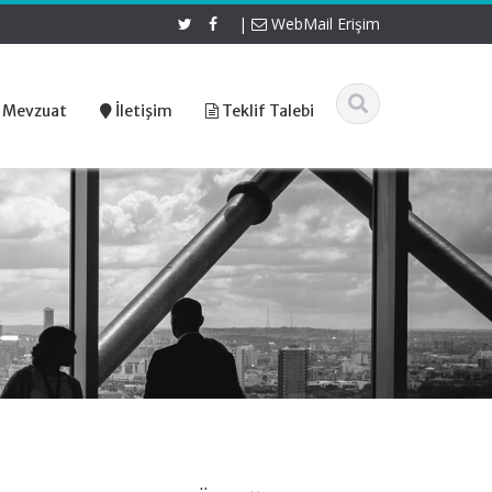
|
WebMail Erişim
 Mevzuat
İletişim
Teklif Talebi