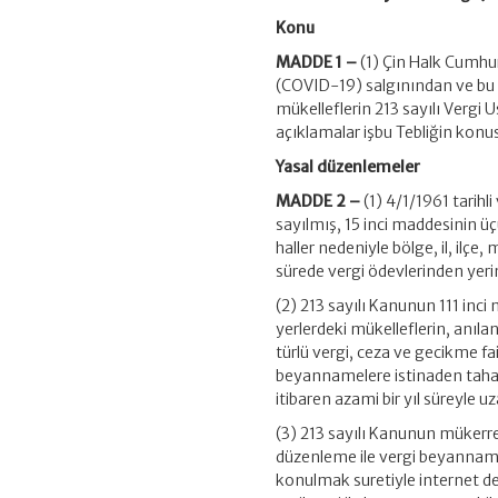
Konu
MADDE 1 –
(1) Çin Halk Cumhur
(COVID-19) salgınından ve bu 
mükelleflerin 213 sayılı Verg
açıklamalar işbu Tebliğin konu
Yasal düzenlemeler
MADDE 2 –
(1) 4/1/1961 tarihli
sayılmış, 15 inci maddesinin ü
haller nedeniyle bölge, il, ilçe
sürede vergi ödevlerinden yeri
(2) 213 sayılı Kanunun 111 inci
yerlerdeki mükelleflerin, anı
türlü vergi, ceza ve gecikme fa
beyannamelere istinaden tahakk
itibaren azami bir yıl süreyle 
(3) 213 sayılı Kanunun mükerre
düzenleme ile vergi beyannamele
konulmak suretiyle internet de 