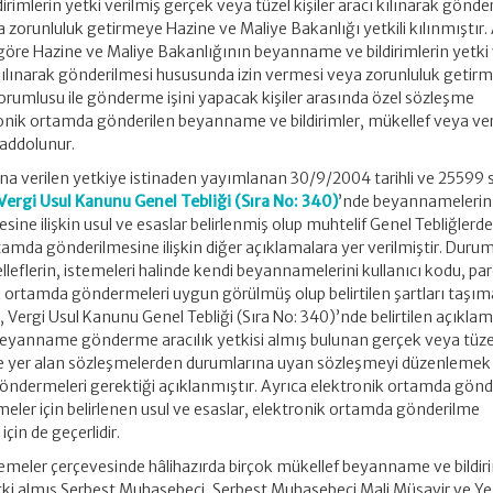
irimlerin yetki verilmiş gerçek veya tüzel kişiler aracı kılınarak gönde
 zorunluluk getirmeye Hazine ve Maliye Bakanlığı yetkili kılınmıştır.
öre Hazine ve Maliye Bakanlığının beyanname ve bildirimlerin yetki 
ı kılınarak gönderilmesi hususunda izin vermesi veya zorunluluk getirm
sorumlusu ile gönderme işini yapacak kişiler arasında özel sözleşme
nik ortamda gönderilen beyanname ve bildirimler, mükellef veya ve
 addolunur.
na verilen yetkiye istinaden yayımlanan 30/9/2004 tarihli ve 25599 s
Vergi Usul Kanunu Genel Tebliği (Sıra No: 340)
’nde beyannamelerin
ne ilişkin usul ve esaslar belirlenmiş olup muhtelif Genel Tebliğlerde
mda gönderilmesine ilişkin diğer açıklamalara yer verilmiştir. Durum
lleflerin, istemeleri halinde kendi beyannamelerini kullanıcı kodu, pa
ik ortamda göndermeleri uygun görülmüş olup belirtilen şartları taşı
 Vergi Usul Kanunu Genel Tebliği (Sıra No: 340)’nde belirtilen açıklam
anname gönderme aracılık yetkisi almış bulunan gerçek veya tüzel 
nde yer alan sözleşmelerden durumlarına uyan sözleşmeyi düzenlemek
göndermeleri gerektiği açıklanmıştır. Ayrıca elektronik ortamda gön
eler için belirlenen usul ve esaslar, elektronik ortamda gönderilme
için de geçerlidir.
lemeler çerçevesinde hâlihazırda birçok mükellef beyanname ve bildiri
tki almış Serbest Muhasebeci, Serbest Muhasebeci Mali Müşavir ve Ye