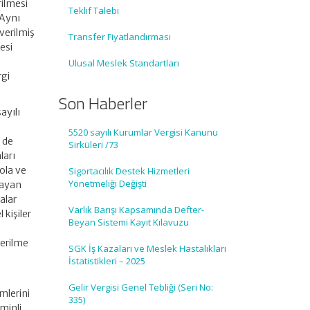
rilmesi
Teklif Talebi
 Aynı
verilmiş
Transfer Fiyatlandırması
esi
Ulusal Meslek Standartları
rgi
Son Haberler
ayılı
5520 sayılı Kurumlar Vergisi Kanunu
 de
Sirküleri /73
ları
rola ve
Sigortacılık Destek Hizmetleri
Yönetmeliği Değişti
mayan
alar
Varlık Barışı Kapsamında Defter-
kişiler
Beyan Sistemi Kayıt Kılavuzu
derilme
SGK İş Kazaları ve Meslek Hastalıkları
İstatistikleri – 2025
Gelir Vergisi Genel Tebliği (Seri No:
mlerini
335)
minli