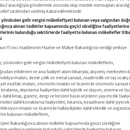
bu) aracılığıyla göndermek zorunda olup meslek mensupları aracılığ
lef tarafından verilmiş kabul edilmektedir.
nç yönünden gelir vergisi mükellefiyeti bulunan veya salgından do
lığınca alınan tedbirler kapsamında geçici süreliğine faaliyetlerine
erlerinin bulunduğu sektörlerde faaliyette bulunan mükellefler itiba
i
nun 15 inci maddesinin Hazine ve Maliye Bakanlığına verdiği yetkiye
anç yönünden gelir vergisi mükellefiyeti bulunan mükelleflerin,
udan etkilenen ve ana faaliyet alanı itibarıyla; alışveriş merkezleri d
obilya imalatı, demir çelik ve metal sanayii, madencilik ve taş ocakçıl
iyel mutfak imalatı, otomotiv imalatı ve ticareti ile otomotiv sanayii 
kiralama, depolama faaliyetleri dahil lojistik ve ulaşım, sinema ve tiy
dahil kitap, gazete, dergi ve benzeri basılı ürünlerin yayımcılık faaliye
nteleri dahil konaklama faaliyetleri, lokanta, kıraathane dahil yiyecek
feksiyon imalatı ve ticareti ile halkla ilişkiler dahil etkinlik ve organi
ette bulunan mükelleflerin,
 İçişleri Bakanlığınca alınan tedbirler kapsamında geçici süreliğine
karar verilen işyerlerinin bulunduğu sektörlerde faaliyette bulunan