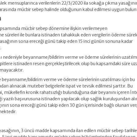
lek mensuplarınca verilenlerin 22/3/2020 ila sokağa çıkma yasağın
il) arasında mücbir sebep halinde olduğunun kabul edilmesi uygun bulu
i
kapsamında mücbir sebep dönemine ilişkin verilemeyen
e süreleri ile bunlara istinaden tahakkuk eden vergilerin ödeme sürel
sağının sona ereceği günü takip eden 15 inci günün sonuna kadar
.
ı nedeniyle beyanname/bildirim verme ve ödeme sürelerinin uzatılm
espitlere istinaden resen gerçekleştirilecek olup bu kapsamdaki süre u
ınmayacaktır.
le beyanname/bildirim verme ve ödeme sürelerinin uzatılması için bu
ından alınacak muteber belgelerle ispat ve tevsik edilmesi şarttır. Bu
, mükellefin kronik rahatsızlığı bulunduğuna dair beyanını içeren İnt
ği yazılı başvurusuna istinaden yapılacak olup sağlık kuruluşundan al
nın sona ereceği günü takip eden 30 gün içerisinde bağlı olunan ver
mektedir.
asağının, 3 üncü madde kapsamında ilan edilen mücbir sebep tarihle