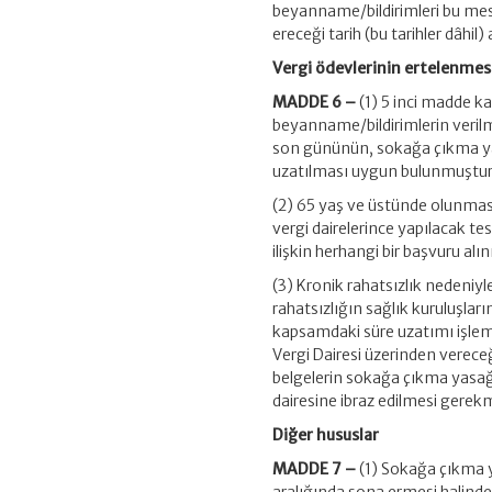
beyanname/bildirimleri bu mes
ereceği tarih (bu tarihler dâh
Vergi ödevlerinin ertelenmes
MADDE 6 –
(1) 5 inci madde 
beyanname/bildirimlerin verilm
son gününün, sokağa çıkma ya
uzatılması uygun bulunmuştur
(2) 65 yaş ve üstünde olunmas
vergi dairelerince yapılacak t
ilişkin herhangi bir başvuru al
(3) Kronik rahatsızlık nedeniy
rahatsızlığın sağlık kuruluşlar
kapsamdaki süre uzatımı işlemi
Vergi Dairesi üzerinden verece
belgelerin sokağa çıkma yasağı
dairesine ibraz edilmesi gerek
Diğer hususlar
MADDE 7 –
(1) Sokağa çıkma y