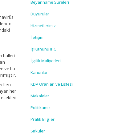
Beyanname Süreleri
Duyurular
navirüs
rlenen
Hizmetlerimiz
ndaki
İletişim
İş Kanunu IPC
 halleri
İşçilik Maliyetleri
lan
ye ve bu
Kanunlar
nmıştır.
KDV Oranları ve Listesi
edilen
ayan her
Makaleler
recekleri
n
Politikamız
Pratik Bilgiler
n
Sirküler
a