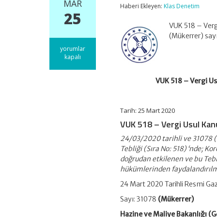
MAR
Haberi Ekleyen:
Klas Denetim
25
VUK 518 – Vergi
(Mükerrer) say
VUK
yorumlar
518
kapalı
–
Vergi
VUK 518 – Vergi Us
Usul
Kanunu
Genel
Tebliği
Tarih: 25 Mart 2020
(Sıra
VUK 518 – Vergi Usul Kanu
No:
518)
24/03/2020 tarihli ve 31078 
Koronavirüs
Mücbir
Tebliği (Sıra No: 518) ‘nde; 
Sebep
doğrudan etkilenen ve bu Tebl
için
hükümlerinden faydalandırılm
24 Mart 2020 Tarihli Resmi Ga
Sayı: 31078
(Mükerrer)
Hazine ve Maliye Bakanlığı (Ge