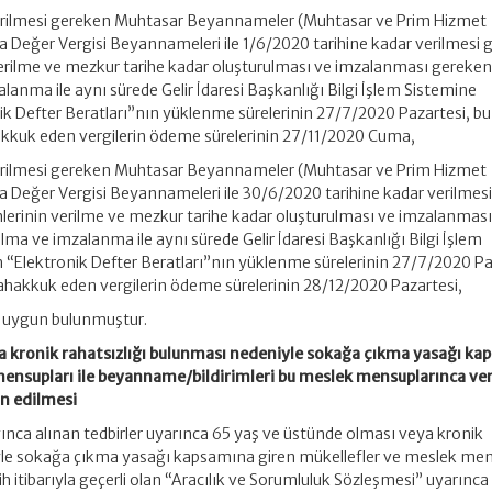
verilmesi gereken Muhtasar Beyannameler (Muhtasar ve Prim Hizmet
 Değer Vergisi Beyannameleri ile 1/6/2020 tarihine kadar verilmesi
verilme ve mezkur tarihe kadar oluşturulması ve imzalanması gereken
lanma ile aynı sürede Gelir İdaresi Başkanlığı Bilgi İşlem Sistemine
k Defter Beratları”nın yüklenme sürelerinin 27/7/2020 Pazartesi, bu
kkuk eden vergilerin ödeme sürelerinin 27/11/2020 Cuma,
verilmesi gereken Muhtasar Beyannameler (Muhtasar ve Prim Hizmet
 Değer Vergisi Beyannameleri ile 30/6/2020 tarihine kadar verilmes
lerinin verilme ve mezkur tarihe kadar oluşturulması ve imzalanmas
lma ve imzalanma ile aynı sürede Gelir İdaresi Başkanlığı Bilgi İşlem
“Elektronik Defter Beratları”nın yüklenme sürelerinin 27/7/2020 Pa
hakkuk eden vergilerin ödeme sürelerinin 28/12/2020 Pazartesi,
 uygun bulunmuştur.
a kronik rahatsızlığı bulunması nedeniyle sokağa çıkma yasağı ka
mensupları ile beyanname/bildirimleri bu meslek mensuplarınca ver
an edilmesi
ığınca alınan tedbirler uyarınca 65 yaş ve üstünde olması veya kronik
yle sokağa çıkma yasağı kapsamına giren mükellefler ve meslek men
rih itibarıyla geçerli olan “Aracılık ve Sorumluluk Sözleşmesi” uyarınca