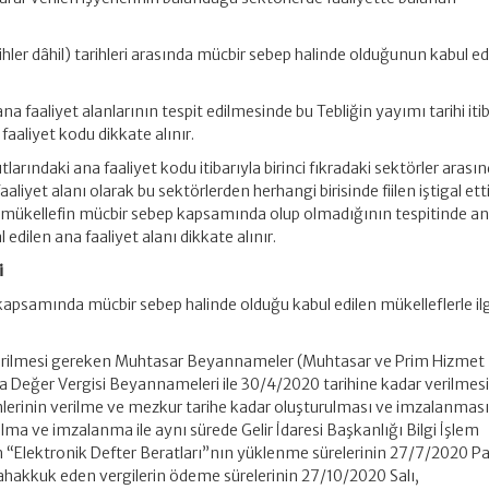
hler dâhil) tarihleri arasında mücbir sebep halinde olduğunun kabul ed
ana faaliyet alanlarının tespit edilmesinde bu Tebliğin yayımı tarihi iti
 faaliyet kodu dikkate alınır.
ıtlarındaki ana faaliyet kodu itibarıyla birinci fıkradaki sektörler arası
et alanı olarak bu sektörlerden herhangi birisinde fiilen iştigal etti
e, mükellefin mücbir sebep kapsamında olup olmadığının tespitinde a
al edilen ana faaliyet alanı dikkate alınır.
i
apsamında mücbir sebep halinde olduğu kabul edilen mükelleflerle ilgi
verilmesi gereken Muhtasar Beyannameler (Muhtasar ve Prim Hizmet
 Değer Vergisi Beyannameleri ile 30/4/2020 tarihine kadar verilmes
lerinin verilme ve mezkur tarihe kadar oluşturulması ve imzalanmas
lma ve imzalanma ile aynı sürede Gelir İdaresi Başkanlığı Bilgi İşlem
“Elektronik Defter Beratları”nın yüklenme sürelerinin 27/7/2020 Pa
hakkuk eden vergilerin ödeme sürelerinin 27/10/2020 Salı,