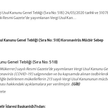
 Usul Kanunu Genel Tebliği (Sıra No: 518) 24/03/2020 tarihli ve 3107
ılı Resmi Gazete’de yayımlanan Vergi Usul Kan…
ul Kanunu Genel Tebliği (Sıra No: 518) Koronavirüs Mücbir Sebep
nu Genel Tebliği (Sıra No: 518)
(Mükerrer) sayılı Resmi Gazete’de yayımlanan Vergi Usul Kanunu Ge
Koronavirüs (COVID-19) salgınından ve bu kapsamda alınan tedbirlerd
iğle belirlenen mükelleflerin 213 sayılı Vergi Usul Kanununun mücb
ası hakkındaki açıklamalara yer verilmiştir.
(GİB)
zete
lir İdaresi Başkanlığı)’ndan: