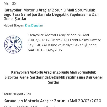
Mar
25
Karayolları
yorumlar kapalı
Motorlu
Karayolları Motorlu Araçlar Zorunlu Mali Sorumluluk
Araçlar
Sigortası Genel Şartlarında Değişiklik Yapılmasına Dair
Zorunlu
Genel Şartlar
Mali
Sorumluluk
Haberi Ekleyen:
Klas Denetim
Sigortası
Genel
Karayolları Motorlu Araçlar Zorunlu Mali
Şartlarında
Değişiklik
20/03/2020 20 Mart 2020 Tarihli Resmi Gazete
Yapılmasına
Sayı: 31074 Hazine ve Maliye Bakanlığından:
Dair
MADDE 1 – 14/5/2015 ..
Genel
Şartlar
için
Karayolları Motorlu Araçlar Zorunlu Mali Sorumluluk
Sigortası Genel Şartlarında Değişiklik Yapılmasına Dair Genel
Şartlar
Tarih: 20 Mart 2020
Karayolları Motorlu Araçlar Zorunlu Mali 20/03/2020