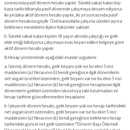
sonrasında pasif dönem hesabı yapılır. Sürekli sakat kalan kişi
kaza tarihi itibarıyla pasif dönemde çalışmaya devam ediyorsa
iki yıl daha aktif dönem hesabı yapılır, iki yıl sonrasında pasif
dönem hesabına geçilir. Özel kanunlarla çalışma süreleri ayrıca
belirlenen mesleklere ilişkin hükümler saklıdır.
b. Sürekli sakat kalan kişinin 18 yaşın altında çalıştığı ve gelir
elde ettiği biliniyorsa çalışmaya esas beyan edilen belgeye göre
aktif dönem hesabı yapılır.
8.Hesap yönteminde aşağıdaki esaslar uygulanır.
a. İşlemiş dönem hesabı, gelir beyanı yok ise bu ekin 5 inci
maddesinin (a) fıkrasının (i) bendi gereğince ilgili dönemlerin
net asgari ücretleri üzerinden, gelir beyanı var ise bu ekin 5 inci
maddesinin (a) fıkrasının (ii) bendi gereğince hesaplanan ilgili
dönemlerin gelirleri üzerinden iskontoya tabi tutulmadan ve
hesap tarihine güncellenmeden hesaplanır.
b. İşleyecek dönem hesabı, gelir beyanı yok ise hesap tarihindeki
net asgari ücret üzerinden, gelir beyanı var ise bu ekin 5 inci
maddesinin (a) fıkrasının (ii) bendi gereğince belirlenen hesap
tarihindeki güncel net gelir üzerinden “Dönem Başı Ödemeli