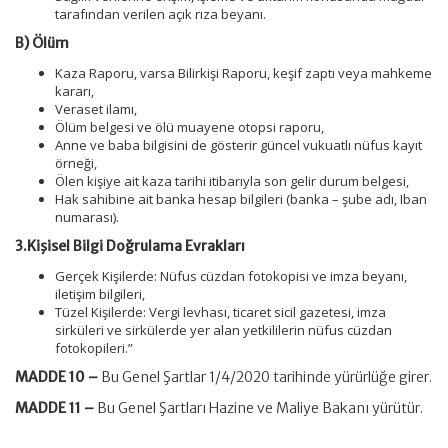
tarafından verilen açık rıza beyanı.
B) Ölüm
Kaza Raporu, varsa Bilirkişi Raporu, keşif zaptı veya mahkeme
kararı,
Veraset ilamı,
Ölüm belgesi ve ölü muayene otopsi raporu,
Anne ve baba bilgisini de gösterir güncel vukuatlı nüfus kayıt
örneği,
Ölen kişiye ait kaza tarihi itibarıyla son gelir durum belgesi,
Hak sahibine ait banka hesap bilgileri (banka – şube adı, Iban
numarası).
3.Kişisel Bilgi Doğrulama Evrakları
Gerçek Kişilerde: Nüfus cüzdan fotokopisi ve imza beyanı,
iletişim bilgileri,
Tüzel Kişilerde: Vergi levhası, ticaret sicil gazetesi, imza
sirküleri ve sirkülerde yer alan yetkililerin nüfus cüzdan
fotokopileri.”
MADDE 10 –
Bu Genel Şartlar 1/4/2020 tarihinde yürürlüğe girer.
MADDE 11 –
Bu Genel Şartları Hazine ve Maliye Bakanı yürütür.