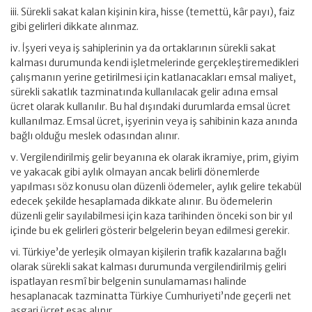
iii. Sürekli sakat kalan kişinin kira, hisse (temettü, kâr payı), faiz
gibi gelirleri dikkate alınmaz.
iv. İşyeri veya iş sahiplerinin ya da ortaklarının sürekli sakat
kalması durumunda kendi işletmelerinde gerçekleştiremedikleri
çalışmanın yerine getirilmesi için katlanacakları emsal maliyet,
sürekli sakatlık tazminatında kullanılacak gelir adına emsal
ücret olarak kullanılır. Bu hal dışındaki durumlarda emsal ücret
kullanılmaz. Emsal ücret, işyerinin veya iş sahibinin kaza anında
bağlı olduğu meslek odasından alınır.
v. Vergilendirilmiş gelir beyanına ek olarak ikramiye, prim, giyim
ve yakacak gibi aylık olmayan ancak belirli dönemlerde
yapılması söz konusu olan düzenli ödemeler, aylık gelire tekabül
edecek şekilde hesaplamada dikkate alınır. Bu ödemelerin
düzenli gelir sayılabilmesi için kaza tarihinden önceki son bir yıl
içinde bu ek gelirleri gösterir belgelerin beyan edilmesi gerekir.
vi. Türkiye’de yerleşik olmayan kişilerin trafik kazalarına bağlı
olarak sürekli sakat kalması durumunda vergilendirilmiş geliri
ispatlayan resmî bir belgenin sunulamaması halinde
hesaplanacak tazminatta Türkiye Cumhuriyeti’nde geçerli net
asgari ücret esas alınır.