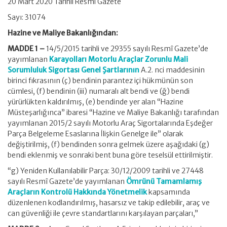
20 Mart 2020 Tarihli Resmi Gazete
Sayı: 31074
Hazine ve Maliye Bakanlığından:
MADDE 1 –
14/5/2015 tarihli ve 29355 sayılı Resmî Gazete’de
yayımlanan
Karayolları Motorlu Araçlar Zorunlu Mali
Sorumluluk Sigortası Genel Şartlarının
A.2. nci maddesinin
birinci fıkrasının (ç) bendinin parantez içi hükmünün son
cümlesi, (f) bendinin (iii) numaralı alt bendi ve (ğ) bendi
yürürlükten kaldırılmış, (e) bendinde yer alan “Hazine
Müsteşarlığınca” ibaresi “Hazine ve Maliye Bakanlığı tarafından
yayımlanan 2015/2 sayılı Motorlu Araç Sigortalarında Eşdeğer
Parça Belgeleme Esaslarına İlişkin Genelge ile” olarak
değiştirilmiş, (f) bendinden sonra gelmek üzere aşağıdaki (g)
bendi eklenmiş ve sonraki bent buna göre teselsül ettirilmiştir.
“g) Yeniden Kullanılabilir Parça: 30/12/2009 tarihli ve 27448
sayılı Resmî Gazete’de yayımlanan
Ömrünü Tamamlamış
Araçların Kontrolü Hakkında Yönetmelik
kapsamında
düzenlenen kodlandırılmış, hasarsız ve takip edilebilir, araç ve
can güvenliği ile çevre standartlarını karşılayan parçaları,”