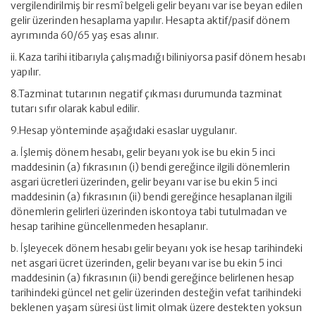
vergilendirilmiş bir resmî belgeli gelir beyanı var ise beyan edilen
gelir üzerinden hesaplama yapılır. Hesapta aktif/pasif dönem
ayrımında 60/65 yaş esas alınır.
ii. Kaza tarihi itibarıyla çalışmadığı biliniyorsa pasif dönem hesabı
yapılır.
8.Tazminat tutarının negatif çıkması durumunda tazminat
tutarı sıfır olarak kabul edilir.
9.Hesap yönteminde aşağıdaki esaslar uygulanır.
a. İşlemiş dönem hesabı, gelir beyanı yok ise bu ekin 5 inci
maddesinin (a) fıkrasının (i) bendi gereğince ilgili dönemlerin
asgari ücretleri üzerinden, gelir beyanı var ise bu ekin 5 inci
maddesinin (a) fıkrasının (ii) bendi gereğince hesaplanan ilgili
dönemlerin gelirleri üzerinden iskontoya tabi tutulmadan ve
hesap tarihine güncellenmeden hesaplanır.
b. İşleyecek dönem hesabı gelir beyanı yok ise hesap tarihindeki
net asgari ücret üzerinden, gelir beyanı var ise bu ekin 5 inci
maddesinin (a) fıkrasının (ii) bendi gereğince belirlenen hesap
tarihindeki güncel net gelir üzerinden desteğin vefat tarihindeki
beklenen yaşam süresi üst limit olmak üzere destekten yoksun