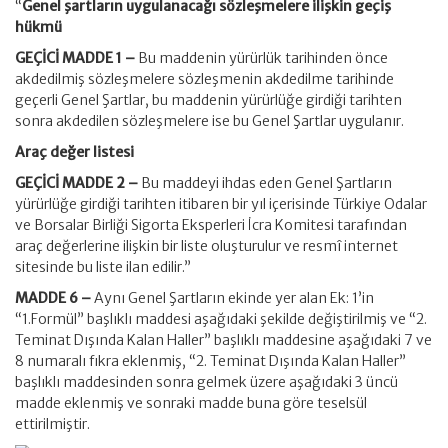
“
Genel şartların uygulanacağı sözleşmelere ilişkin geçiş
hükmü
GEÇİCİ MADDE 1 –
Bu maddenin yürürlük tarihinden önce
akdedilmiş sözleşmelere sözleşmenin akdedilme tarihinde
geçerli Genel Şartlar, bu maddenin yürürlüğe girdiği tarihten
sonra akdedilen sözleşmelere ise bu Genel Şartlar uygulanır.
Araç değer listesi
GEÇİCİ MADDE 2 –
Bu maddeyi ihdas eden Genel Şartların
yürürlüğe girdiği tarihten itibaren bir yıl içerisinde Türkiye Odalar
ve Borsalar Birliği Sigorta Eksperleri İcra Komitesi tarafından
araç değerlerine ilişkin bir liste oluşturulur ve resmî internet
sitesinde bu liste ilan edilir.”
MADDE 6 –
Aynı Genel Şartların ekinde yer alan Ek: 1’in
“1.Formül” başlıklı maddesi aşağıdaki şekilde değiştirilmiş ve “2.
Teminat Dışında Kalan Haller” başlıklı maddesine aşağıdaki 7 ve
8 numaralı fıkra eklenmiş, “2. Teminat Dışında Kalan Haller”
başlıklı maddesinden sonra gelmek üzere aşağıdaki 3 üncü
madde eklenmiş ve sonraki madde buna göre teselsül
ettirilmiştir.