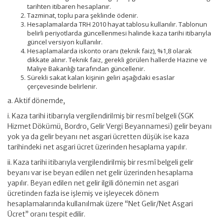
tarihten itibaren hesaplanır.
Tazminat, toplu para şeklinde ödenir.
Hesaplamalarda TRH 2010 hayat tablosu kullanılır. Tablonun
belirli periyotlarda güncellenmesi halinde kaza tarihi itibarıyla
güncel versiyon kullanılır.
Hesaplamalarda iskonto oranı (teknik faiz), %1,8 olarak
dikkate alınır. Teknik faiz, gerekli görülen hallerde Hazine ve
Maliye Bakanlığı tarafından güncellenir.
Sürekli sakat kalan kişinin geliri aşağıdaki esaslar
çerçevesinde belirlenir.
a. Aktif dönemde,
i. Kaza tarihi itibarıyla vergilendirilmiş bir resmî belgeli (SGK
Hizmet Dökümü, Bordro, Gelir Vergi Beyannamesi) gelir beyanı
yok ya da gelir beyanı net asgari ücretten düşük ise kaza
tarihindeki net asgari ücret üzerinden hesaplama yapılır.
ii. Kaza tarihi itibarıyla vergilendirilmiş bir resmî belgeli gelir
beyanı var ise beyan edilen net gelir üzerinden hesaplama
yapılır. Beyan edilen net gelir ilgili dönemin net asgari
ücretinden fazla ise işlemiş ve işleyecek dönem
hesaplamalarında kullanılmak üzere “Net Gelir/Net Asgari
Ücret” oranı tespit edilir.