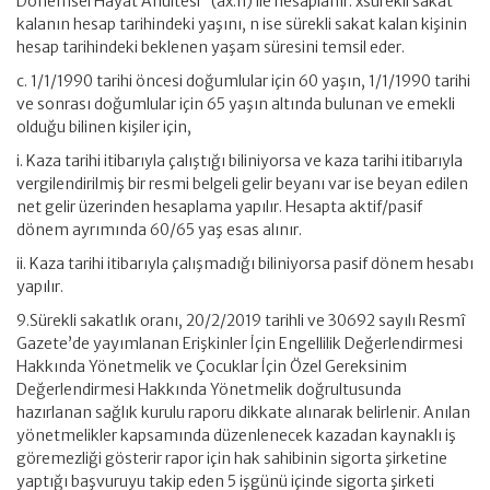
Dönemsel Hayat Anüitesi” (äx:n) ile hesaplanır. xsürekli sakat
kalanın hesap tarihindeki yaşını, n ise sürekli sakat kalan kişinin
hesap tarihindeki beklenen yaşam süresini temsil eder.
c. 1/1/1990 tarihi öncesi doğumlular için 60 yaşın, 1/1/1990 tarihi
ve sonrası doğumlular için 65 yaşın altında bulunan ve emekli
olduğu bilinen kişiler için,
i. Kaza tarihi itibarıyla çalıştığı biliniyorsa ve kaza tarihi itibarıyla
vergilendirilmiş bir resmi belgeli gelir beyanı var ise beyan edilen
net gelir üzerinden hesaplama yapılır. Hesapta aktif/pasif
dönem ayrımında 60/65 yaş esas alınır.
ii. Kaza tarihi itibarıyla çalışmadığı biliniyorsa pasif dönem hesabı
yapılır.
9.Sürekli sakatlık oranı, 20/2/2019 tarihli ve 30692 sayılı Resmî
Gazete’de yayımlanan Erişkinler İçin Engellilik Değerlendirmesi
Hakkında Yönetmelik ve Çocuklar İçin Özel Gereksinim
Değerlendirmesi Hakkında Yönetmelik doğrultusunda
hazırlanan sağlık kurulu raporu dikkate alınarak belirlenir. Anılan
yönetmelikler kapsamında düzenlenecek kazadan kaynaklı iş
göremezliği gösterir rapor için hak sahibinin sigorta şirketine
yaptığı başvuruyu takip eden 5 işgünü içinde sigorta şirketi