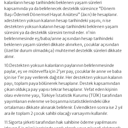
kalanların hesap tarihindeki beklenen yaşam süreleri
kapsamında ya da belirlenecek desteklik süresince “Dönem
Başı Ödemeli Dönemsel Hayat Anüitesi” (äx:n) ile hesaplanır.
xdestekten yoksun kalanın hesap tarihindeki yaşını, n ise
destekten yoksun kalanın hesap tarihindeki beklenen yaşam
süresini ya da desteklik süresini temsil eder. n’nin
belirlenmesinde eş/baba/anne açısından hesap tarihindeki
beklenen yaşam süreleri dikkate alınırken, çocuklar açısından
(özel bir durum olmadıkça) muhtemel desteklik süreleri dikkate
alınır.
10.Destekten yoksun kalanların paylarının belirlenmesinde
paylar, eş ve müteveffa için 2’şer pay, çocuklar ile anne ve baba
için ise 1’er pay verilerek dağıtılır. Her destekten yoksun kalanın
payı, toplam paya bölünerek hesaplanır. Destek kapsamından
çıkan oldukça pay yapısı tekrar hesaplanır. Vefat eden kişinin
olası evlenme yaşı, Türkiye İstatistik Kurumu (TÜİK) tarafından
yayımlanan evlenme ve boşanma istatistiklerindeki ülke
ortalaması dikkate alınarak belirlenir. Evlendikten sonra ise 2 yıl
ara ile toplam 2 çocuk sahibi olacağı varsayımı kullanılır.
11.Sigorta şirketi tarafından hak sahibine ödeme yapılmasını