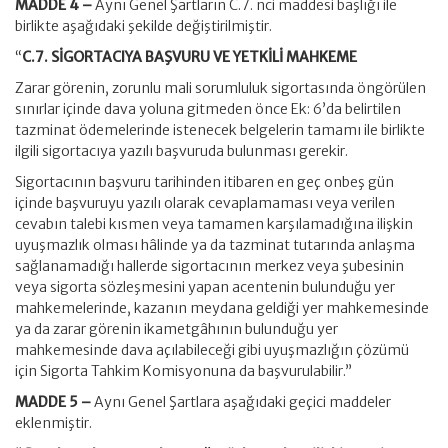
MADDE 4 –
Aynı Genel Şartların C.7. nci maddesi başlığı ile
birlikte aşağıdaki şekilde değiştirilmiştir.
“
C.7. SİGORTACIYA BAŞVURU VE YETKİLİ MAHKEME
Zarar görenin, zorunlu mali sorumluluk sigortasında öngörülen
sınırlar içinde dava yoluna gitmeden önce Ek: 6’da belirtilen
tazminat ödemelerinde istenecek belgelerin tamamı ile birlikte
ilgili sigortacıya yazılı başvuruda bulunması gerekir.
Sigortacının başvuru tarihinden itibaren en geç onbeş gün
içinde başvuruyu yazılı olarak cevaplamaması veya verilen
cevabın talebi kısmen veya tamamen karşılamadığına ilişkin
uyuşmazlık olması hâlinde ya da tazminat tutarında anlaşma
sağlanamadığı hallerde sigortacının merkez veya şubesinin
veya sigorta sözleşmesini yapan acentenin bulunduğu yer
mahkemelerinde, kazanın meydana geldiği yer mahkemesinde
ya da zarar görenin ikametgâhının bulunduğu yer
mahkemesinde dava açılabileceği gibi uyuşmazlığın çözümü
için Sigorta Tahkim Komisyonuna da başvurulabilir.”
MADDE 5 –
Aynı Genel Şartlara aşağıdaki geçici maddeler
eklenmiştir.