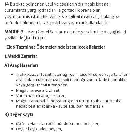
14.Bu ekte belirlenen usul ve esasların dışındaki istisnai
durumlarda yargı içtihatları, sigortacılık prensipleri,
yayımlanmış istatistiki veriler ve ilgili bilimsel çalışmalar göz
önünde bulundurularak çeşitli varsayımlar kullanılabilir.”
MADDE 9 –
Aynı Genel Şartların ekinde yer alan Ek: 6 aşağıdaki
şekilde değiştirilmiştir.
“
Ek:6 Tazminat Ödemelerinde İstenilecek Belgeler
1.Maddi Zararlar
A) Araç Hasarları
Trafik Kazası Tespit Tutanağı resmi tasdikli sureti veya taraflar
arasında tutulmuş kaza tespit tutanağı, varsa ifade tutanakları
veya görgü tespit tutanakları,
Mağdur araca ait ruhsat,
Varsa hasarlı araç resimleri,
Mağdur araç sahibine/zarar gören üçüncü şahsa ait banka
hesap bilgileri (banka – şube adı, Iban numarası).
B) Değer Kaybı
(A) Araç Hasarları bölümünde istenen belgeler,
Değer kaybı talep beyanı,