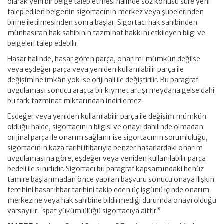
olarak yeni bir belge talep etmesi halinde söz konusu süre yeni
talep edilen belgenin sigortacının merkez veya şubelerinden
birine iletilmesinden sonra başlar. Sigortacı hak sahibinden
münhasıran hak sahibinin tazminat hakkını etkileyen bilgi ve
belgeleri talep edebilir.
Hasar halinde, hasar gören parça, onarımı mümkün değilse
veya eşdeğer parça veya yeniden kullanılabilir parça ile
değişimine imkân yok ise orijinali ile değiştirilir. Bu paragraf
uygulaması sonucu araçta bir kıymet artışı meydana gelse dahi
bu fark tazminat miktarından indirilemez.
Eşdeğer veya yeniden kullanılabilir parça ile değişim mümkün
olduğu halde, sigortacının bilgisi ve onayı dahilinde olmadan
orijinal parça ile onarım sağlanır ise sigortacının sorumluluğu,
sigortacının kaza tarihi itibarıyla benzer hasarlardaki onarım
uygulamasına göre, eşdeğer veya yeniden kullanılabilir parça
bedeli ile sınırlıdır. Sigortacı bu paragraf kapsamındaki henüz
tamire başlanmadan önce yapılan başvuru sonucu onaya ilişkin
tercihini hasar ihbar tarihini takip eden üç işgünü içinde onarım
merkezine veya hak sahibine bildirmediği durumda onayı olduğu
varsayılır. İspat yükümlülüğü sigortacıya aittir.”