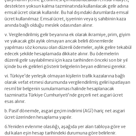
destekten yoksun kalma tazminatında kullanılacak gelir adına
emsal ücret olarak kullanılır. Bu hal dışındaki durumlarda emsal
ücret kullanılmaz. Emsal ücret, işyerinin veya iş sahibinin kaza
anında bağlı olduğu meslek odasından alınır.
v. Vergilendirilmiş gelir beyanına ek olarak ikramiye, prim, giyim
ve yakacak gibi aylık olmayan ancak belirli dönemlerde
yapılması söz konusu olan düzenli ödemeler, aylık gelire tekabül
edecek şekilde hesaplamada dikkate alınır. Bu ödemelerin
düzenli gelir sayılabilmesi için kaza tarihinden önceki son bir yıl
içinde bu ek gelirleri gösterir belgelerin beyan edilmesi gerekir.
vi. Türkiye’de yerleşik olmayan kişilerin trafik kazalarına bağlı
olarak vefat etmesi durumunda vergilendirilmiş geliri ispatlayan
resmî bir belgenin sunulamaması halinde hesaplanacak
tazminatta Türkiye Cumhuriyeti’nde geçerli net asgari ücret
esas alınır.
b. Pasif dönemde, asgari geçim indirimi (AGİ) hariç net asgari
ücret üzerinden hesaplama yapılır.
6.Yeniden evlenme olasılığı, aşağıda yer alan tabloya göre ve
dul kalan eşin hesap tarihindeki durumuna göre belirlenir.