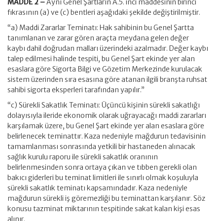
MADDE 2 –
Aynı Genel Şartların A.5. inci maddesinin birinci
fıkrasının (a) ve (c) bentleri aşağıdaki şekilde değiştirilmiştir.
“a) Maddi Zararlar Teminatı: Hak sahibinin bu Genel Şartta
tanımlanan ve zarar gören araçta meydana gelen değer
kaybı dahil doğrudan malları üzerindeki azalmadır. Değer kaybı
talep edilmesi halinde tespiti, bu Genel Şart ekinde yer alan
esaslara göre Sigorta Bilgi ve Gözetim Merkezinde kurulacak
sistem üzerinden sıra esasına göre atanan ilgili branşta ruhsat
sahibi sigorta eksperleri tarafından yapılır.”
“c) Sürekli Sakatlık Teminatı: Üçüncü kişinin sürekli sakatlığı
dolayısıyla ileride ekonomik olarak uğrayacağı maddi zararları
karşılamak üzere, bu Genel Şart ekinde yer alan esaslara göre
belirlenecek teminattır. Kaza nedeniyle mağdurun tedavisinin
tamamlanması sonrasında yetkili bir hastaneden alınacak
sağlık kurulu raporu ile sürekli sakatlık oranının
belirlenmesinden sonra ortaya çıkan ve tıbben gerekli olan
bakıcı giderleri bu teminat limitleri ile sınırlı olmak koşuluyla
sürekli sakatlık teminatı kapsamındadır. Kaza nedeniyle
mağdurun sürekli iş göremezliği bu teminattan karşılanır. Söz
konusu tazminat miktarının tespitinde sakat kalan kişi esas
alınır.