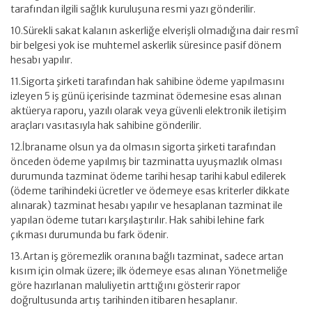
tarafından ilgili sağlık kuruluşuna resmi yazı gönderilir.
10.Sürekli sakat kalanın askerliğe elverişli olmadığına dair resmî
bir belgesi yok ise muhtemel askerlik süresince pasif dönem
hesabı yapılır.
11.Sigorta şirketi tarafından hak sahibine ödeme yapılmasını
izleyen 5 iş günü içerisinde tazminat ödemesine esas alınan
aktüerya raporu, yazılı olarak veya güvenli elektronik iletişim
araçları vasıtasıyla hak sahibine gönderilir.
12.İbraname olsun ya da olmasın sigorta şirketi tarafından
önceden ödeme yapılmış bir tazminatta uyuşmazlık olması
durumunda tazminat ödeme tarihi hesap tarihi kabul edilerek
(ödeme tarihindeki ücretler ve ödemeye esas kriterler dikkate
alınarak) tazminat hesabı yapılır ve hesaplanan tazminat ile
yapılan ödeme tutarı karşılaştırılır. Hak sahibi lehine fark
çıkması durumunda bu fark ödenir.
13.Artan iş göremezlik oranına bağlı tazminat, sadece artan
kısım için olmak üzere; ilk ödemeye esas alınan Yönetmeliğe
göre hazırlanan maluliyetin arttığını gösterir rapor
doğrultusunda artış tarihinden itibaren hesaplanır.