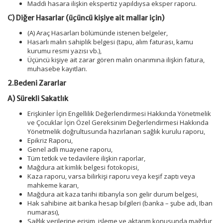
Maddi hasara ilişkin ekspertiz yapıldıysa eksper raporu.
C) Diğer Hasarlar (üçüncü kişiye ait mallar için)
(A) Araç Hasarları bölümünde istenen belgeler,
Hasarlı malın sahiplik belgesi (tapu, alım faturası, kamu
kurumu resmi yazısı vb.),
Üçüncü kişiye ait zarar gören malın onarımına ilişkin fatura,
muhasebe kayıtları.
2.Bedeni Zararlar
A) Sürekli Sakatlık
Erişkinler İçin Engellilik Değerlendirmesi Hakkında Yönetmelik
ve Çocuklar İçin Özel Gereksinim Değerlendirmesi Hakkında
Yönetmelik doğrultusunda hazırlanan sağlık kurulu raporu,
Epikriz Raporu,
Genel adli muayene raporu,
Tüm tetkik ve tedavilere ilişkin raporlar,
Mağdura ait kimlik belgesi fotokopisi,
Kaza raporu, varsa bilirkişi raporu veya keşif zaptı veya
mahkeme kararı,
Mağdura ait kaza tarihi itibarıyla son gelir durum belgesi,
Hak sahibine ait banka hesap bilgileri (banka – şube adı, Iban
numarası),
Sağlık verilerine erişim, işleme ve aktarım konusunda mağdur