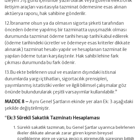
izleyen 5 iş günü içerisinde yazılı olarak veya güvenli elektronik
iletişim araçları vasıtasıyla tazminat ödemesine esas alınan
aktüerya raporu, hak sahibine gönderilir.
12.İbraname olsun ya da olmasın sigorta şirketi tarafından
önceden ödeme yapılmış bir tazminatta uyuşmazlık olması
durumunda tazminat ödeme tarihi hesap tarihi kabul edilerek
(ödeme tarihindeki ücretler ve ödemeye esas kriterler dikkate
alınarak) tazminat hesabı yapılır ve hesaplanan tazminat ile
yapılan ödeme tutarı karşılaştırılır. Hak sahibi lehine fark
çıkması durumunda bu fark ödenir.
13.Bu ekte belirlenen usul ve esasların dışındaki istisnai
durumlarda yargı içtihatları, sigortacılık prensipleri,
yayımlanmış istatistiki veriler ve ilgili bilimsel çalışmalar göz
önünde bulundurularak çeşitli varsayımlar kullanılabilir.”
MADDE 8 –
Aynı Genel Şartların ekinde yer alan Ek: 3 aşağıdaki
şekilde değiştirilmiştir.
“
Ek:3 Sürekli Sakatlık Tazminatı Hesaplaması
Sürekli sakatlık tazminatı, bu Genel Şartlar uyarınca belirlenen
ilkeler dikkate alınarak zarar gören kişinin bireysel
özelliklerine göre ve varsa geçici iş göremezlik süresinin bittiği