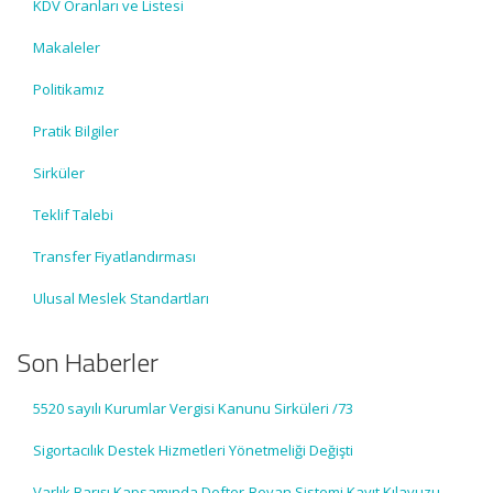
KDV Oranları ve Listesi
Makaleler
Politikamız
Pratik Bilgiler
Sirküler
Teklif Talebi
Transfer Fiyatlandırması
Ulusal Meslek Standartları
Son Haberler
5520 sayılı Kurumlar Vergisi Kanunu Sirküleri /73
Sigortacılık Destek Hizmetleri Yönetmeliği Değişti
Varlık Barışı Kapsamında Defter-Beyan Sistemi Kayıt Kılavuzu