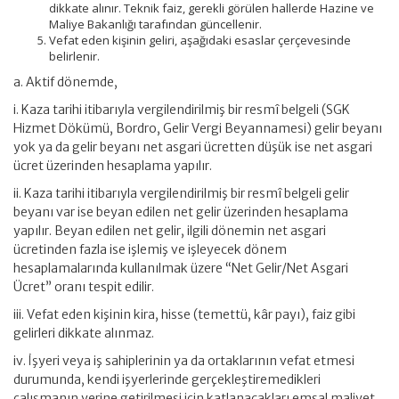
dikkate alınır. Teknik faiz, gerekli görülen hallerde Hazine ve
Maliye Bakanlığı tarafından güncellenir.
Vefat eden kişinin geliri, aşağıdaki esaslar çerçevesinde
belirlenir.
a. Aktif dönemde,
i. Kaza tarihi itibarıyla vergilendirilmiş bir resmî belgeli (SGK
Hizmet Dökümü, Bordro, Gelir Vergi Beyannamesi) gelir beyanı
yok ya da gelir beyanı net asgari ücretten düşük ise net asgari
ücret üzerinden hesaplama yapılır.
ii. Kaza tarihi itibarıyla vergilendirilmiş bir resmî belgeli gelir
beyanı var ise beyan edilen net gelir üzerinden hesaplama
yapılır. Beyan edilen net gelir, ilgili dönemin net asgari
ücretinden fazla ise işlemiş ve işleyecek dönem
hesaplamalarında kullanılmak üzere “Net Gelir/Net Asgari
Ücret” oranı tespit edilir.
iii. Vefat eden kişinin kira, hisse (temettü, kâr payı), faiz gibi
gelirleri dikkate alınmaz.
iv. İşyeri veya iş sahiplerinin ya da ortaklarının vefat etmesi
durumunda, kendi işyerlerinde gerçekleştiremedikleri
çalışmanın yerine getirilmesi için katlanacakları emsal maliyet,