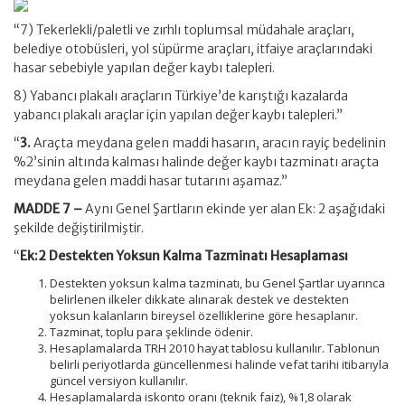
“7) Tekerlekli/paletli ve zırhlı toplumsal müdahale araçları,
belediye otobüsleri, yol süpürme araçları, itfaiye araçlarındaki
hasar sebebiyle yapılan değer kaybı talepleri.
8) Yabancı plakalı araçların Türkiye’de karıştığı kazalarda
yabancı plakalı araçlar için yapılan değer kaybı talepleri.”
“
3.
Araçta meydana gelen maddi hasarın, aracın rayiç bedelinin
%2’sinin altında kalması halinde değer kaybı tazminatı araçta
meydana gelen maddi hasar tutarını aşamaz.”
MADDE 7 –
Aynı Genel Şartların ekinde yer alan Ek: 2 aşağıdaki
şekilde değiştirilmiştir.
“
Ek:2 Destekten Yoksun Kalma Tazminatı Hesaplaması
Destekten yoksun kalma tazminatı, bu Genel Şartlar uyarınca
belirlenen ilkeler dikkate alınarak destek ve destekten
yoksun kalanların bireysel özelliklerine göre hesaplanır.
Tazminat, toplu para şeklinde ödenir.
Hesaplamalarda TRH 2010 hayat tablosu kullanılır. Tablonun
belirli periyotlarda güncellenmesi halinde vefat tarihi itibarıyla
güncel versiyon kullanılır.
Hesaplamalarda iskonto oranı (teknik faiz), %1,8 olarak