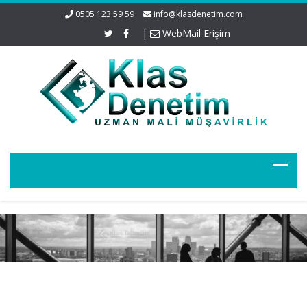
0505 123 59 59
info@klasdenetim.com
|
WebMail Erişim