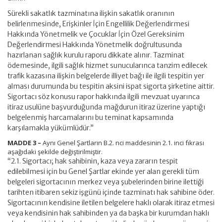
Sürekli sakatlık tazminatına ilişkin sakatlık oranının
belirlenmesinde, Erişkinler İçin Engellilik Değerlendirmesi
Hakkında Yönetmelik ve Çocuklar İçin Özel Gereksinim
Değerlendirmesi Hakkında Yönetmelik doğrultusunda
hazırlanan sağlık kurulu raporu dikkate alınır. Tazminat
ödemesinde, ilgili sağlık hizmet sunucularınca tanzim edilecek
trafik kazasına ilişkin belgelerde illiyet bağı ile ilgili tespitin yer
alması durumunda bu tespitin aksini ispat sigorta şirketine aittir.
Sigortacı söz konusu rapor hakkında ilgili mevzuat uyarınca
itiraz usulüne başvurduğunda mağdurun itiraz üzerine yaptığı
belgelenmiş harcamalarını bu teminat kapsamında
karşılamakla yükümlüdür.”
MADDE 3 –
Aynı Genel Şartların B.2. nci maddesinin 2.1. inci fıkrası
aşağıdaki şekilde değiştirilmiştir.
“2.1. Sigortacı; hak sahibinin, kaza veya zararın tespit
edilebilmesi için bu Genel Şartlar ekinde yer alan gerekli tüm
belgeleri sigortacının merkez veya şubelerinden birine ilettiği
tarihten itibaren sekiz işgünü içinde tazminatı hak sahibine öder.
Sigortacının kendisine iletilen belgelere haklı olarak itiraz etmesi
veya kendisinin hak sahibinden ya da başka bir kurumdan haklı