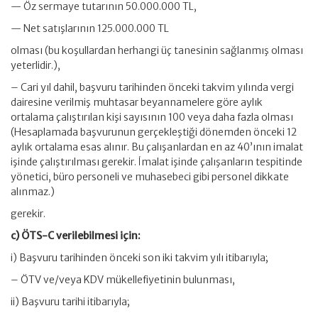
— Öz sermaye tutarının 50.000.000 TL,
— Net satışlarının 125.000.000 TL
olması (bu koşullardan herhangi üç tanesinin sağlanmış olması
yeterlidir.),
– Cari yıl dahil, başvuru tarihinden önceki takvim yılında vergi
dairesine verilmiş muhtasar beyannamelere göre aylık
ortalama çalıştırılan kişi sayısının 100 veya daha fazla olması
(Hesaplamada başvurunun gerçekleştiği dönemden önceki 12
aylık ortalama esas alınır. Bu çalışanlardan en az 40’ının imalat
işinde çalıştırılması gerekir. İmalat işinde çalışanların tespitinde
yönetici, büro personeli ve muhasebeci gibi personel dikkate
alınmaz.)
gerekir.
c) ÖTS-C verilebilmesi için:
i) Başvuru tarihinden önceki son iki takvim yılı itibarıyla;
– ÖTV ve/veya KDV mükellefiyetinin bulunması,
ii) Başvuru tarihi itibarıyla;