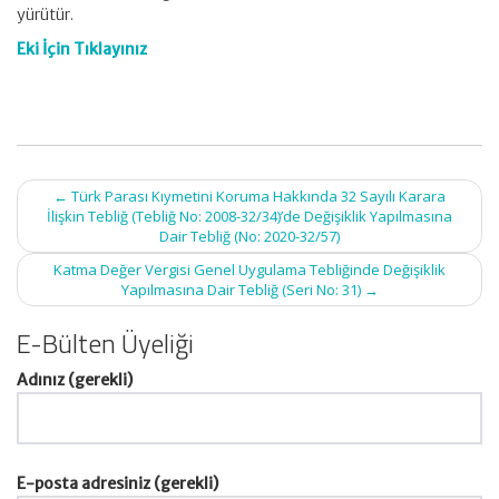
yürütür.
Eki İçin Tıklayınız
Post
←
Türk Parası Kıymetini Koruma Hakkında 32 Sayılı Karara
navigation
İlişkin Tebliğ (Tebliğ No: 2008-32/34)’de Değişiklik Yapılmasına
Dair Tebliğ (No: 2020-32/57)
Katma Değer Vergisi Genel Uygulama Tebliğinde Değişiklik
Yapılmasına Dair Tebliğ (Seri No: 31)
→
E-Bülten Üyeliği
Adınız (gerekli)
E-posta adresiniz (gerekli)