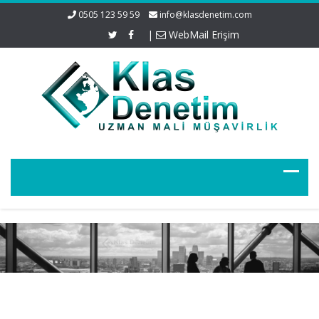
0505 123 59 59
info@klasdenetim.com
|
WebMail Erişim