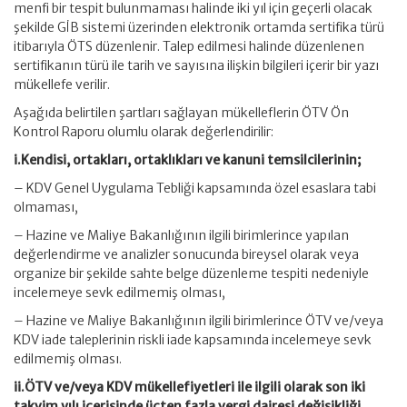
menfi bir tespit bulunmaması halinde iki yıl için geçerli olacak
şekilde GİB sistemi üzerinden elektronik ortamda sertifika türü
itibarıyla ÖTS düzenlenir. Talep edilmesi halinde düzenlenen
sertifikanın türü ile tarih ve sayısına ilişkin bilgileri içerir bir yazı
mükellefe verilir.
Aşağıda belirtilen şartları sağlayan mükelleflerin ÖTV Ön
Kontrol Raporu olumlu olarak değerlendirilir:
i.Kendisi, ortakları, ortaklıkları ve kanuni temsilcilerinin;
– KDV Genel Uygulama Tebliği kapsamında özel esaslara tabi
olmaması,
– Hazine ve Maliye Bakanlığının ilgili birimlerince yapılan
değerlendirme ve analizler sonucunda bireysel olarak veya
organize bir şekilde sahte belge düzenleme tespiti nedeniyle
incelemeye sevk edilmemiş olması,
– Hazine ve Maliye Bakanlığının ilgili birimlerince ÖTV ve/veya
KDV iade taleplerinin riskli iade kapsamında incelemeye sevk
edilmemiş olması.
ii.ÖTV ve/veya KDV mükellefiyetleri ile ilgili olarak son iki
takvim yılı içerisinde üçten fazla vergi dairesi değişikliği