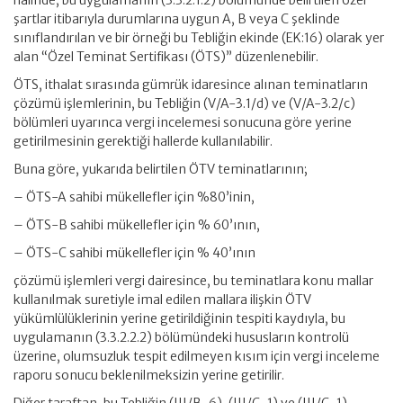
halinde, bu uygulamanın (3.3.2.1.2) bölümünde belirtilen özel
şartlar itibarıyla durumlarına uygun A, B veya C şeklinde
sınıflandırılan ve bir örneği bu Tebliğin ekinde (EK:16) olarak yer
alan “Özel Teminat Sertifikası (ÖTS)” düzenlenebilir.
ÖTS, ithalat sırasında gümrük idaresince alınan teminatların
çözümü işlemlerinin, bu Tebliğin (V/A-3.1/d) ve (V/A-3.2/c)
bölümleri uyarınca vergi incelemesi sonucuna göre yerine
getirilmesinin gerektiği hallerde kullanılabilir.
Buna göre, yukarıda belirtilen ÖTV teminatlarının;
– ÖTS-A sahibi mükellefler için %80’inin,
– ÖTS-B sahibi mükellefler için % 60’ının,
– ÖTS-C sahibi mükellefler için % 40’ının
çözümü işlemleri vergi dairesince, bu teminatlara konu mallar
kullanılmak suretiyle imal edilen mallara ilişkin ÖTV
yükümlülüklerinin yerine getirildiğinin tespiti kaydıyla, bu
uygulamanın (3.3.2.2.2) bölümündeki hususların kontrolü
üzerine, olumsuzluk tespit edilmeyen kısım için vergi inceleme
raporu sonucu beklenilmeksizin yerine getirilir.