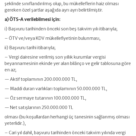
şeklinde sınıflandırılmış olup, bu mükelleflerin haiz olması
gereken özel şartlar aşağıda ayrı ayrı belirtilmiştir.
a) ÖTS-A verilebilmesi için:
i) Başvuru tarihinden önceki son beş takvim yılı itibarıyla;
– ÖTV ve/veya KDV mükellefiyetinin bulunması,
ii) Başvuru tarihi itibarıyla;
– Vergi dairesine verilmiş son yıllık kurumlar vergisi
beyannamesinin ekinde yer alan bilânço ve gelir tablosuna göre
en az;
— Aktif toplamının 200.000.000 TL,
— Maddi duran varlıkları toplamının 50.000.000 TL,
— Öz sermaye tutarının 100.000.000 TL,
— Net satışlarının 250.000.000 TL
olması (bu koşullardan herhangi üç tanesinin sağlanmış olması
yeterlidir.),
– Cari yıl dahil, başvuru tarihinden önceki takvim yılında vergi