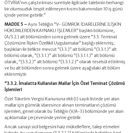
ÖTVİRA’nın çalıştırılması suretiyle ilgili iade talebinin herhangi
bir olumsuzluk tespit edilmeyen kısmı bakımından 10 iş günü
içinde yerine getirilir.”
MADDE 5 –
Aynı Tebliğin “V- GÜMRÜK İDARELERİNE İLİŞKİN
HÜKÜMLERDEN KAYNAKLI İŞLEMLER” başlıklı bölümüne,
(A/3.2.) alt bölümünden sonra gelmek üzere “3.3. Teminat
Çözümüne İlişkin Özellikli Uygulamalar” başlığı eklenmiş;
başlıkları ile birlikte mevcut “(3.3.)” alt bölümü “(3.3.1.)” alt
bölümü olarak, “(3.3.1.)” alt bölümü “(3.3.1.1.)” alt bölümü
olarak, “(3.3.2.)” alt bölümü “(3.3.1.2.)” olarak teselsül ettirilmiş
ve bu alt bölümden sonra gelmek üzere aşağıdaki alt bölüm
eklenmiştir.
“3.3.2. İmalatta Kullanılan Mallar İçin Özel Teminat Çözümü
İşlemleri
Özel Tüketim Vergisi Kanununa ekli (I) sayılı listede yer alan
mallar için gümrük idaresince alınan teminatların çözümü
işlemleri, genel olarak bu Tebliğin (V/A-3) bölümünde yer alan
açıklamalar çerçevesinde yerine getirilir.
Ancak sanayi sicil belgesini haiz mükelleflere, talep etmeleri