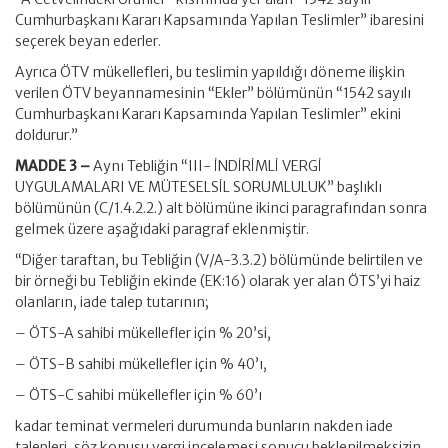
Cumhurbaşkanı Kararı Kapsamında Yapılan Teslimler” ibaresini
seçerek beyan ederler.
Ayrıca ÖTV mükellefleri, bu teslimin yapıldığı döneme ilişkin
verilen ÖTV beyannamesinin “Ekler” bölümünün “1542 sayılı
Cumhurbaşkanı Kararı Kapsamında Yapılan Teslimler” ekini
doldurur.”
MADDE 3 –
Aynı Tebliğin “III- İNDİRİMLİ VERGİ
UYGULAMALARI VE MÜTESELSİL SORUMLULUK” başlıklı
bölümünün (C/1.4.2.2.) alt bölümüne ikinci paragrafından sonra
gelmek üzere aşağıdaki paragraf eklenmiştir.
“Diğer taraftan, bu Tebliğin (V/A-3.3.2) bölümünde belirtilen ve
bir örneği bu Tebliğin ekinde (EK:16) olarak yer alan ÖTS’yi haiz
olanların, iade talep tutarının;
– ÖTS-A sahibi mükellefler için % 20’si,
– ÖTS-B sahibi mükellefler için % 40’ı,
– ÖTS-C sahibi mükellefler için % 60’ı
kadar teminat vermeleri durumunda bunların nakden iade
talepleri, söz konusu vergi incelemesi sonucu beklenilmeksizin,