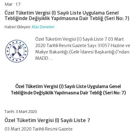
Mar
17
Özel
yorumlar kapalı
Tüketim
Özel Tüketim Vergisi (I) Sayılı Liste Uygulama Genel
Vergisi
Tebliğinde Değişiklik Yapılmasına Dair Tebliğ (Seri No: 7)
(I)
Sayılı
Haberi Ekleyen:
Klas Denetim
Liste
Uygulama
Özel Tüketim Vergisi (I) Sayılı Liste 7 03 Mart
Genel
Tebliğinde
2020 Tarihli Resmi Gazete Sayı: 31057 Hazine ve
Değişiklik
Maliye Bakanlığı (Gelir İdaresi Başkanlığı)’ndan:
Yapılmasına
MADD…
Dair
Tebliğ
(Seri
No:
7)
Özel Tüketim Vergisi (I) Sayılı Liste Uygulama Genel
için
Tebliğinde Değişiklik Yapılmasına Dair Tebliğ (Seri No: 7)
Tarih: 3 Mart 2020
Özel Tüketim Vergisi (I) Sayılı Liste 7
03 Mart 2020 Tarihli Resmi Gazete