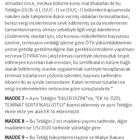
olmadan önce, mezkur bölüme konu mal ithalatları ile bu
Tebliğin (III/B-6), (III/C-1) ve (III/Ç-1) bölümleri kapsamında
nakden iade taleplerine ilişkin vermiş oldukları teminatlardan,
henüz vergi incelemesine sevk edilmemiş ya da incelemenin
tamamlanmamış olması sebebiyle ilgili vergi dairelerince
çözülmemiş olanları için, söz konusu mükelleflerin başvurusu
üzerine, teminatın verildiği işleme göre ÖTV yükümlülüklerinin
yerine getirilip getirilmediğine dair gerekli kontrollerin yapılması
ve/veya ÖTVİRA’nın çalıştırılması suretiyle olumsuzluk tespit
edilmeyen kısımları bakımından, bu sertifikaların türüne bağlı
olarak belirlenmiş oranlar uygulanmak suretiyle hesaplanacak
teminat tutarlarının çözümü işlemleri, başvuru tarihinden
itibaren iki ay içinde tamamlanır. Kalan teminat tutarları ise
vergi incelemelerinin neticesine göre sonuçlandırılır.”
MADDE 7 –
Aynı Tebliğin “EKLER DİZİNİ”ne, “EK 16: ÖZEL
TEMİNAT SERTİFİKASI (ÖTS)” ibaresi eklenmiş ve aynı Tebliğin
ekine ekte yer alan EK 16 eklenmiştir.
MADDE 8 –
Bu Tebliğin 2 nci maddesi yayımı tarihinde, diğer
maddeleri ise 1/5/2020 tarihinde yürürlüğe girer.
MADDE 9 –
Bu Tebliğ hükümlerini Hazine ve Maliye Bakanı