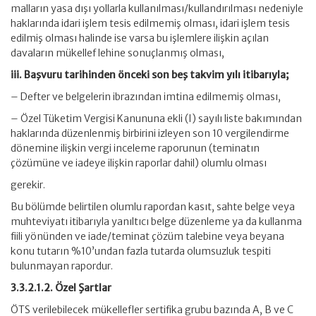
malların yasa dışı yollarla kullanılması/kullandırılması nedeniyle
haklarında idari işlem tesis edilmemiş olması, idari işlem tesis
edilmiş olması halinde ise varsa bu işlemlere ilişkin açılan
davaların mükellef lehine sonuçlanmış olması,
iii. Başvuru tarihinden önceki son beş takvim yılı itibarıyla;
– Defter ve belgelerin ibrazından imtina edilmemiş olması,
– Özel Tüketim Vergisi Kanununa ekli (I) sayılı liste bakımından
haklarında düzenlenmiş birbirini izleyen son 10 vergilendirme
dönemine ilişkin vergi inceleme raporunun (teminatın
çözümüne ve iadeye ilişkin raporlar dahil) olumlu olması
gerekir.
Bu bölümde belirtilen olumlu rapordan kasıt, sahte belge veya
muhteviyatı itibarıyla yanıltıcı belge düzenleme ya da kullanma
fiili yönünden ve iade/teminat çözüm talebine veya beyana
konu tutarın %10’undan fazla tutarda olumsuzluk tespiti
bulunmayan rapordur.
3.3.2.1.2. Özel Şartlar
ÖTS verilebilecek mükellefler sertifika grubu bazında A, B ve C