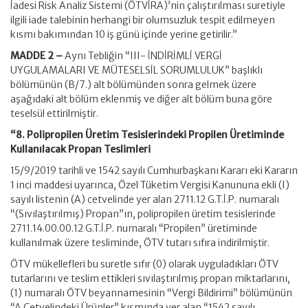
İadesi Risk Analiz Sistemi (ÖTVİRA)’nin çalıştırılması suretiyle
ilgili iade talebinin herhangi bir olumsuzluk tespit edilmeyen
kısmı bakımından 10 iş günü içinde yerine getirilir.”
MADDE 2 –
Aynı Tebliğin “III- İNDİRİMLİ VERGİ
UYGULAMALARI VE MÜTESELSİL SORUMLULUK” başlıklı
bölümünün (B/7.) alt bölümünden sonra gelmek üzere
aşağıdaki alt bölüm eklenmiş ve diğer alt bölüm buna göre
teselsül ettirilmiştir.
“8. Polipropilen Üretim Tesislerindeki Propilen Üretiminde
Kullanılacak Propan Teslimleri
15/9/2019 tarihli ve 1542 sayılı Cumhurbaşkanı Kararı eki Kararın
1 inci maddesi uyarınca, Özel Tüketim Vergisi Kanununa ekli (I)
sayılı listenin (A) cetvelinde yer alan 2711.12 G.T.İ.P. numaralı
“(Sıvılaştırılmış) Propan”ın, polipropilen üretim tesislerinde
2711.14.00.00.12 G.T.İ.P. numaralı “Propilen” üretiminde
kullanılmak üzere tesliminde, ÖTV tutarı sıfıra indirilmiştir.
ÖTV mükellefleri bu suretle sıfır (0) olarak uyguladıkları ÖTV
tutarlarını ve teslim ettikleri sıvılaştırılmış propan miktarlarını,
(1) numaralı ÖTV beyannamesinin “Vergi Bildirimi” bölümünün
“A Cetvelindeki Ürünler” kısmında yer alan “1542 sayılı