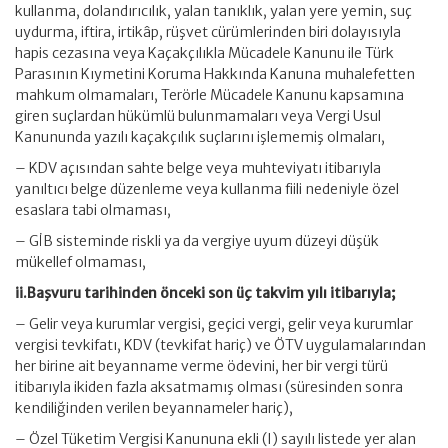
kullanma, dolandırıcılık, yalan tanıklık, yalan yere yemin, suç
uydurma, iftira, irtikâp, rüşvet cürümlerinden biri dolayısıyla
hapis cezasına veya Kaçakçılıkla Mücadele Kanunu ile Türk
Parasının Kıymetini Koruma Hakkında Kanuna muhalefetten
mahkum olmamaları, Terörle Mücadele Kanunu kapsamına
giren suçlardan hükümlü bulunmamaları veya Vergi Usul
Kanununda yazılı kaçakçılık suçlarını işlememiş olmaları,
– KDV açısından sahte belge veya muhteviyatı itibarıyla
yanıltıcı belge düzenleme veya kullanma fiili nedeniyle özel
esaslara tabi olmaması,
– GİB sisteminde riskli ya da vergiye uyum düzeyi düşük
mükellef olmaması,
ii.Başvuru tarihinden önceki son üç takvim yılı itibarıyla;
– Gelir veya kurumlar vergisi, geçici vergi, gelir veya kurumlar
vergisi tevkifatı, KDV (tevkifat hariç) ve ÖTV uygulamalarından
her birine ait beyanname verme ödevini, her bir vergi türü
itibarıyla ikiden fazla aksatmamış olması (süresinden sonra
kendiliğinden verilen beyannameler hariç),
– Özel Tüketim Vergisi Kanununa ekli (I) sayılı listede yer alan