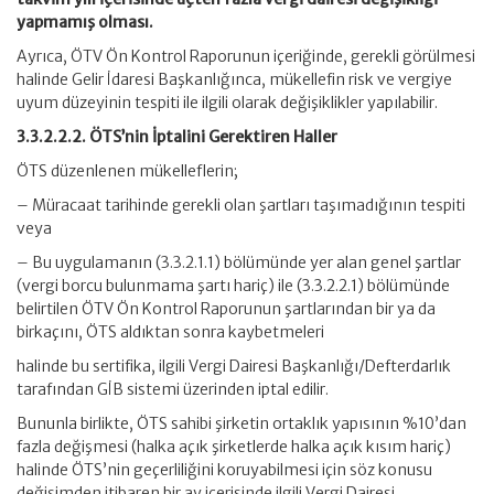
yapmamış olması.
Ayrıca, ÖTV Ön Kontrol Raporunun içeriğinde, gerekli görülmesi
halinde Gelir İdaresi Başkanlığınca, mükellefin risk ve vergiye
uyum düzeyinin tespiti ile ilgili olarak değişiklikler yapılabilir.
3.3.2.2.2. ÖTS’nin İptalini Gerektiren Haller
ÖTS düzenlenen mükelleflerin;
– Müracaat tarihinde gerekli olan şartları taşımadığının tespiti
veya
– Bu uygulamanın (3.3.2.1.1) bölümünde yer alan genel şartlar
(vergi borcu bulunmama şartı hariç) ile (3.3.2.2.1) bölümünde
belirtilen ÖTV Ön Kontrol Raporunun şartlarından bir ya da
birkaçını, ÖTS aldıktan sonra kaybetmeleri
halinde bu sertifika, ilgili Vergi Dairesi Başkanlığı/Defterdarlık
tarafından GİB sistemi üzerinden iptal edilir.
Bununla birlikte, ÖTS sahibi şirketin ortaklık yapısının %10’dan
fazla değişmesi (halka açık şirketlerde halka açık kısım hariç)
halinde ÖTS’nin geçerliliğini koruyabilmesi için söz konusu
değişimden itibaren bir ay içerisinde ilgili Vergi Dairesi