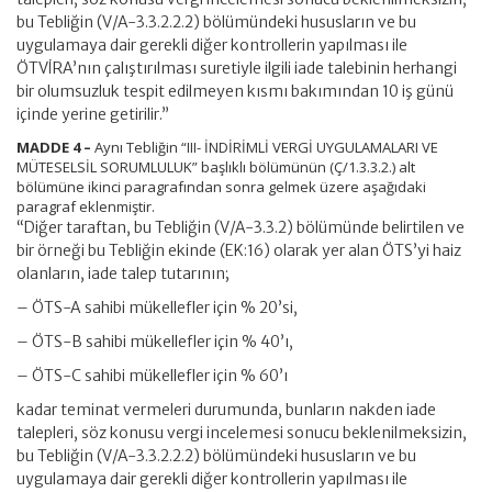
bu Tebliğin (V/A-3.3.2.2.2) bölümündeki hususların ve bu
uygulamaya dair gerekli diğer kontrollerin yapılması ile
ÖTVİRA’nın çalıştırılması suretiyle ilgili iade talebinin herhangi
bir olumsuzluk tespit edilmeyen kısmı bakımından 10 iş günü
içinde yerine getirilir.”
MADDE 4 –
Aynı Tebliğin “III- İNDİRİMLİ VERGİ UYGULAMALARI VE
MÜTESELSİL SORUMLULUK” başlıklı bölümünün (Ç/1.3.3.2.) alt
bölümüne ikinci paragrafından sonra gelmek üzere aşağıdaki
paragraf eklenmiştir.
“Diğer taraftan, bu Tebliğin (V/A-3.3.2) bölümünde belirtilen ve
bir örneği bu Tebliğin ekinde (EK:16) olarak yer alan ÖTS’yi haiz
olanların, iade talep tutarının;
– ÖTS-A sahibi mükellefler için % 20’si,
– ÖTS-B sahibi mükellefler için % 40’ı,
– ÖTS-C sahibi mükellefler için % 60’ı
kadar teminat vermeleri durumunda, bunların nakden iade
talepleri, söz konusu vergi incelemesi sonucu beklenilmeksizin,
bu Tebliğin (V/A-3.3.2.2.2) bölümündeki hususların ve bu
uygulamaya dair gerekli diğer kontrollerin yapılması ile