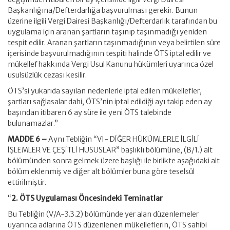
Başkanlığına/Defterdarlığa başvurulması gerekir. Bunun
üzerine ilgili Vergi Dairesi Başkanlığı/Defterdarlık tarafından bu
uygulama için aranan şartların taşınıp taşınmadığı yeniden
tespit edilir. Aranan şartların taşınmadığının veya belirtilen süre
içerisinde başvurulmadığının tespiti halinde ÖTS iptal edilir ve
mükellef hakkında Vergi Usul Kanunu hükümleri uyarınca özel
usulsüzlük cezası kesilir.
ÖTS’si yukarıda sayılan nedenlerle iptal edilen mükellefler,
şartları sağlasalar dahi, ÖTS’nin iptal edildiği ayı takip eden ay
başından itibaren 6 ay süre ile yeni ÖTS talebinde
bulunamazlar.”
MADDE 6 –
Aynı Tebliğin “VI- DİĞER HÜKÜMLERLE İLGİLİ
İŞLEMLER VE ÇEŞİTLİ HUSUSLAR” başlıklı bölümüne, (B/1.) alt
bölümünden sonra gelmek üzere başlığı ile birlikte aşağıdaki alt
bölüm eklenmiş ve diğer alt bölümler buna göre teselsül
ettirilmiştir.
“
2. ÖTS Uygulaması Öncesindeki Teminatlar
Bu Tebliğin (V/A-3.3.2) bölümünde yer alan düzenlemeler
uyarınca adlarına ÖTS düzenlenen mükelleflerin, ÖTS sahibi