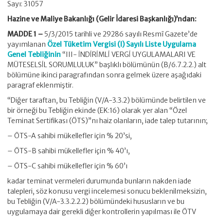
Sayı: 31057
Hazine ve Maliye Bakanlığı (Gelir İdaresi Başkanlığı)’ndan:
MADDE 1 –
5/3/2015 tarihli ve 29286 sayılı Resmî Gazete’de
yayımlanan
Özel Tüketim Vergisi (I) Sayılı Liste Uygulama
Genel Tebliğinin
“III- İNDİRİMLİ VERGİ UYGULAMALARI VE
MÜTESELSİL SORUMLULUK” başlıklı bölümünün (B/6.7.2.2.) alt
bölümüne ikinci paragrafından sonra gelmek üzere aşağıdaki
paragraf eklenmiştir.
“Diğer taraftan, bu Tebliğin (V/A-3.3.2) bölümünde belirtilen ve
bir örneği bu Tebliğin ekinde (EK:16) olarak yer alan “Özel
Teminat Sertifikası (ÖTS)”nı haiz olanların, iade talep tutarının;
– ÖTS-A sahibi mükellefler için % 20’si,
– ÖTS-B sahibi mükellefler için % 40’ı,
– ÖTS-C sahibi mükellefler için % 60’ı
kadar teminat vermeleri durumunda bunların nakden iade
talepleri, söz konusu vergi incelemesi sonucu beklenilmeksizin,
bu Tebliğin (V/A-3.3.2.2.2) bölümündeki hususların ve bu
uygulamaya dair gerekli diğer kontrollerin yapılması ile ÖTV