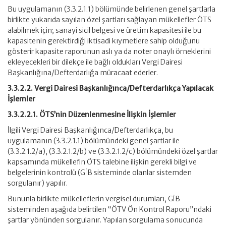
Bu uygulamanın (3.3.2.1.1) bölümünde belirlenen genel şartlarla
birlikte yukarıda sayılan özel şartları sağlayan mükellefler ÖTS
alabilmek için; sanayi sicil belgesi ve üretim kapasitesi ile bu
kapasitenin gerektirdiği iktisadi kıymetlere sahip olduğunu
gösterir kapasite raporunun aslı ya da noter onaylı örneklerini
ekleyecekleri bir dilekçe ile bağlı oldukları Vergi Dairesi
Başkanlığına/Defterdarlığa müracaat ederler.
3.3.2.2. Vergi Dairesi Başkanlığınca/Defterdarlıkça Yapılacak
İşlemler
3.3.2.2.1. ÖTS’nin Düzenlenmesine İlişkin İşlemler
İlgili Vergi Dairesi Başkanlığınca/Defterdarlıkça, bu
uygulamanın (3.3.2.1.1) bölümündeki genel şartlar ile
(3.3.2.1.2/a), (3.3.2.1.2/b) ve (3.3.2.1.2/c) bölümündeki özel şartlar
kapsamında mükellefin ÖTS talebine ilişkin gerekli bilgi ve
belgelerinin kontrolü (GİB sisteminde olanlar sistemden
sorgulanır) yapılır.
Bununla birlikte mükelleflerin vergisel durumları, GİB
sisteminden aşağıda belirtilen “ÖTV Ön Kontrol Raporu”ndaki
şartlar yönünden sorgulanır. Yapılan sorgulama sonucunda