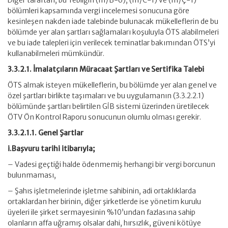
Diğer taraftan, bu Tebliğin (III/B-6), (III/C-1) ve (III/Ç-1)
bölümleri kapsamında vergi incelemesi sonucuna göre
kesinleşen nakden iade talebinde bulunacak mükelleflerin de bu
bölümde yer alan şartları sağlamaları koşuluyla ÖTS alabilmeleri
ve bu iade talepleri için verilecek teminatlar bakımından ÖTS’yi
kullanabilmeleri mümkündür.
3.3.2.1. İmalatçıların Müracaat Şartları ve Sertifika Talebi
ÖTS almak isteyen mükelleflerin, bu bölümde yer alan genel ve
özel şartları birlikte taşımaları ve bu uygulamanın (3.3.2.2.1)
bölümünde şartları belirtilen GİB sistemi üzerinden üretilecek
ÖTV Ön Kontrol Raporu sonucunun olumlu olması gerekir.
3.3.2.1.1. Genel Şartlar
i.Başvuru tarihi itibarıyla;
– Vadesi geçtiği halde ödenmemiş herhangi bir vergi borcunun
bulunmaması,
– Şahıs işletmelerinde işletme sahibinin, adi ortaklıklarda
ortaklardan her birinin, diğer şirketlerde ise yönetim kurulu
üyeleri ile şirket sermayesinin %10’undan fazlasına sahip
olanların affa uğramış olsalar dahi, hırsızlık, güveni kötüye