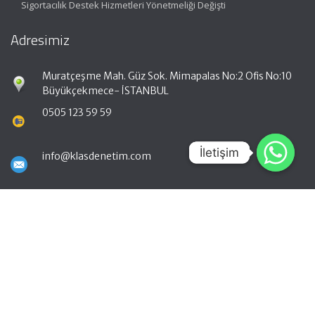
Sigortacılık Destek Hizmetleri Yönetmeliği Değişti
Adresimiz
Muratçeşme Mah. Güz Sok. Mimapalas No:2 Ofis No:10
Büyükçekmece- İSTANBUL
0505 123 59 59
İletişim
İletişim
info@klasdenetim.com
Hızlı Menü
Ana Sayfa
Hakkımızda
Hizmetlerimiz
Güncel Mevzuat
İletişim