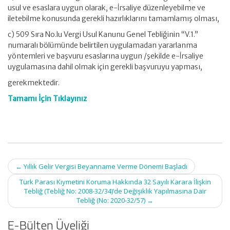
usul ve esaslara uygun olarak, e-İrsaliye düzenleyebilme ve
iletebilme konusunda gerekli hazırlıklarını tamamlamış olması,
c) 509 Sıra No.lu Vergi Usul Kanunu Genel Tebliğinin “V.1.”
numaralı bölümünde belirtilen uygulamadan yararlanma
yöntemleri ve başvuru esaslarına uygun /şekilde e-İrsaliye
uygulamasına dahil olmak için gerekli başvuruyu yapması,
gerekmektedir.
Tamamı İçin Tıklayınız
Post
←
Yıllık Gelir Vergisi Beyanname Verme Dönemi Başladı
navigation
Türk Parası Kıymetini Koruma Hakkında 32 Sayılı Karara İlişkin
Tebliğ (Tebliğ No: 2008-32/34)’de Değişiklik Yapılmasına Dair
Tebliğ (No: 2020-32/57)
→
E-Bülten Üyeliği