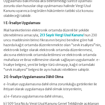
Uygulaması bakımında aksi belirtilmediği sürece uyulması
zorunlu olan hususlar olup uyulmaması halinde Vergi Usul
Kanunu uyarınca öngörülen hükümlerin tatbiki söz konusu
olabileceği tabiidir.
1 E-İrsaliye Uygulaması
Mal hareketlerinin elektronik ortamda düzenli bir şekilde
izlenebilmesi amacıyla;
213 Sayılı Vergi Usul Kanunu
’nun 230
uncu maddesinin birinci fıkrasının beşinci bendine göre hali
hazırda kağıt ortamda düzenlenmekte olan “sevk irsaliyesi”nin,
elektronik belge olarak elektronik ortamda düzenlenmesi,
alıcısına elektronik ortamda iletilmesi ve elektronik ortamda
muhafaza ve ibraz edilmesine olanak sağlayan uygulamadır. e-
İrsaliye belgesi, yeni bir belge türü olmayıp, kağıt ortamdaki
“sevk irsaliyesi” belgesi ile aynı hukuki niteliklere sahiptir.
2 E-İrsaliye Uygulamasına Dâhil Olma
e-İrsaliye uygulamasına dahil olma zorunluluğu getirilenler ile
ihtiyari olarak uygulamaya dahil olmak isteyenlerin;
a) e-Fatura uygulamasına dahil olması,
b) 509 Sıra No.lu Vergi Usul Kanunu Genel Tebliğinde açıklanan