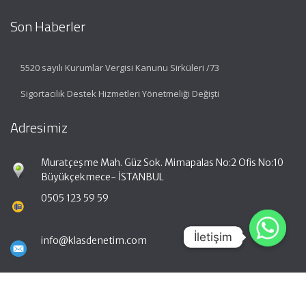
Son Haberler
5520 sayılı Kurumlar Vergisi Kanunu Sirküleri /73
Sigortacılık Destek Hizmetleri Yönetmeliği Değişti
Adresimiz
Muratçeşme Mah. Güz Sok. Mimapalas No:2 Ofis No:10
Büyükçekmece- İSTANBUL
0505 123 59 59
İletişim
İletişim
info@klasdenetim.com
Hızlı Menü