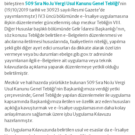
birleştiren
509 Sıra No.lu Vergi Usul Kanunu Genel Tebliği
’nin
(19/10/2019 tarihli ve 30923 sayılı Resmi Gazete’de
yayımlanmıştır) IV.3 üncü bölümünde e-İrsaliye uygulamasına
ilişkin düzenlemeler güncellenmiş olup mezkur Tebliğin VIII.
Diğer Hususlar başlıklı bölümünde Gelir İdaresi Başkanlığı’nın,
söz konusu Tebliğde belirtilen e-Belgelerin düzenlenmesi ve
alıcılarına iletilmesi hususlarında, faaliyetlerin niteliği, yapılma
şekli gibi diğer ayırt edici unsurları da dikkate alarak özel izin
vermeye veya bu durumları ebelge.gib.gov.tr adresinde
yayımlanan ilgili e-Belgelere ait uygulama veya teknik
kılavuzlarda açıklama yaparak düzenlemeye yetkili olduğu
belirtilmiştir.
Mezkûr ve hali hazırda yürürlükte bulunan 509 Sıra No.lu Vergi
Usul Kanunu Genel Tebliği’nin Başkanlığımıza verdiği yetki
çerçevesinde; Genel Tebliğde yapılan düzenlemeler ile uygulama
kapsamında Başkanlığımıza iletilen ve özellik arz eden hususları
açıklığa kavuşturmak ve e-İrsaliye uygulamasının daha kolay
anlaşılmasını sağlamak üzere işbu Uygulama Kılavuzu
hazırlanmıştır.
Bu Uygulama Kılavuzunda belirtilen usul ve esaslar da e-İrsaliye