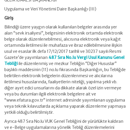
GELİR İDARESİ BAŞKANLIĞI
Uygulama ve Veri Yönetimi Daire Başkanlığı (III)
Giriş
Bilindiği üzere yaygın olarak kullanılan belgeler arasında yer
alan “sevk irsaliyesi”, belgesinin elektronik ortamda elektronik
belge olarak düzenlenebilmesi, alıcısına elektronik veya kağıt
ortamında iletilmesi ile muhafaza ve ibraz edilebilmesine ilişkin
usul ve esaslar ilk defa 17/12/2017 tarihli ve 30237 sayılı Resmi
Gazete’de yayımlanan
487 Sıra No.lu Vergi Usul Kanunu Genel
Tebliği
ile düzenlenmiş ve mezkur Tebliğin “Diğer Hususlar”
başlıklı maddesinin (11) no.lu fıkrasında Başkanlığın, bu Tebliğde
belirtilen elektronik belgelerin düzenlenmesi ve alıcılarına
iletilmesi hususlarında, faaliyetlerin niteliği, yapılma şekli vb.
diğer ayırt edici unsurlarını da dikkate alarak özel izin vermeye
veya bu durumları ilgili elektronik belgelere ait ve
“www.efatura.gov.tr” internet adresinde yayımlanan uygulama
veya teknik kılavuzlarda açıklama yaparak düzenleme yapmaya
yetkili olduğu belirtilmiştir.
Ayrıca 487 Sıra No.lu VUK Genel Tebliğini de yürürlükte kaldıran
ve e-Belge uygulamalarına yönelik Tebliğ düzenlemelerini