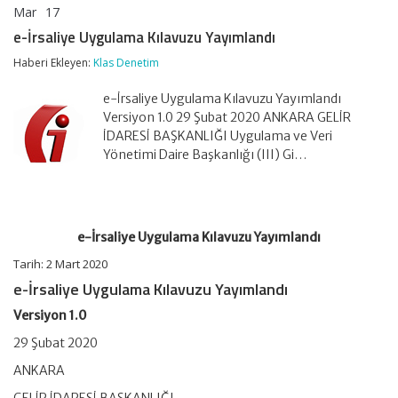
Mar
17
e-
yorumlar kapalı
İrsaliye
e-İrsaliye Uygulama Kılavuzu Yayımlandı
Uygulama
Kılavuzu
Haberi Ekleyen:
Klas Denetim
Yayımlandı
için
e-İrsaliye Uygulama Kılavuzu Yayımlandı
Versiyon 1.0 29 Şubat 2020 ANKARA GELİR
İDARESİ BAŞKANLIĞI Uygulama ve Veri
Yönetimi Daire Başkanlığı (III) Gi…
e-İrsaliye Uygulama Kılavuzu Yayımlandı
Tarih: 2 Mart 2020
e-İrsaliye Uygulama Kılavuzu Yayımlandı
Versiyon 1.0
29 Şubat 2020
ANKARA