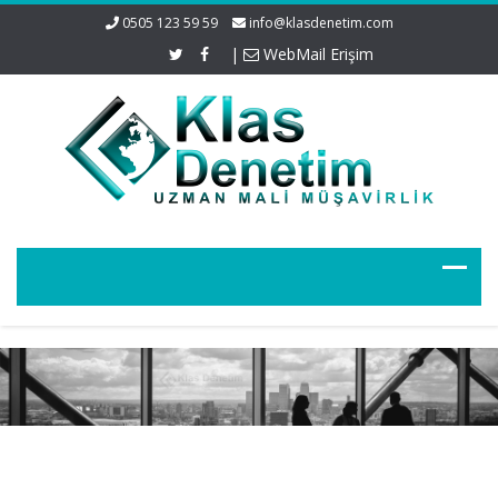
0505 123 59 59
info@klasdenetim.com
|
WebMail Erişim