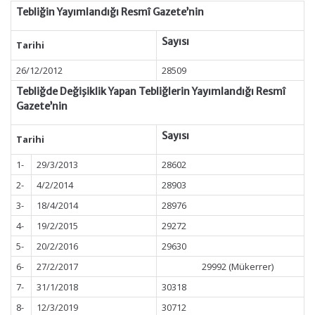
Tebliğin Yayımlandığı Resmî Gazete’nin
Sayısı
Tarihi
26/12/2012
28509
Tebliğde Değişiklik Yapan Tebliğlerin Yayımlandığı Resmî
Gazete’nin
Sayısı
Tarihi
1-
29/3/2013
28602
2-
4/2/2014
28903
3-
18/4/2014
28976
4-
19/2/2015
29272
5-
20/2/2016
29630
6-
27/2/2017
29992 (Mükerrer)
7-
31/1/2018
30318
8-
12/3/2019
30712