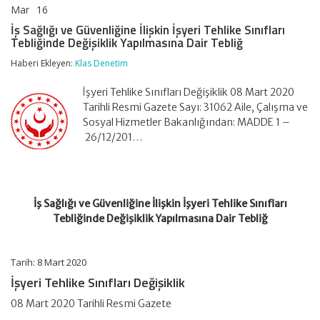
Mar
16
İş
yorumlar kapalı
Sağlığı
İş Sağlığı ve Güvenliğine İlişkin İşyeri Tehlike Sınıfları
ve
Tebliğinde Değişiklik Yapılmasına Dair Tebliğ
Güvenliğine
İlişkin
Haberi Ekleyen:
Klas Denetim
İşyeri
Tehlike
İşyeri Tehlike Sınıfları Değişiklik 08 Mart 2020
Sınıfları
Tebliğinde
Tarihli Resmi Gazete Sayı: 31062 Aile, Çalışma ve
Değişiklik
Sosyal Hizmetler Bakanlığından: MADDE 1 –
Yapılmasına
26/12/201…
Dair
Tebliğ
için
İş Sağlığı ve Güvenliğine İlişkin İşyeri Tehlike Sınıfları
Tebliğinde Değişiklik Yapılmasına Dair Tebliğ
Tarih: 8 Mart 2020
İşyeri Tehlike Sınıfları Değişiklik
08 Mart 2020 Tarihli Resmi Gazete