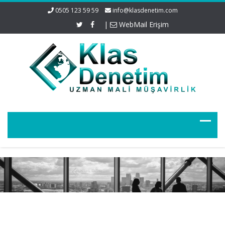
0505 123 59 59
info@klasdenetim.com
|
WebMail Erişim