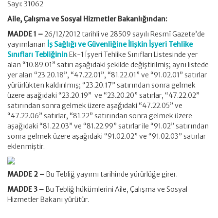
Sayı: 31062
Aile, Çalışma ve Sosyal Hizmetler Bakanlığından:
MADDE 1 –
26/12/2012 tarihli ve 28509 sayılı Resmî Gazete’de
yayımlanan
İş Sağlığı ve Güvenliğine İlişkin İşyeri Tehlike
Sınıfları Tebliğinin
Ek-1 İşyeri Tehlike Sınıfları Listesinde yer
alan “10.89.01” satırı aşağıdaki şekilde değiştirilmiş; aynı listede
yer alan “23.20.18”, “47.22.01”, “81.22.01” ve “91.02.01” satırlar
yürürlükten kaldırılmış; “23.20.17” satırından sonra gelmek
üzere aşağıdaki “23.20.19” ve “23.20.20” satırlar, “47.22.02”
satırından sonra gelmek üzere aşağıdaki “47.22.05” ve
“47.22.06” satırlar, “81.22” satırından sonra gelmek üzere
aşağıdaki “81.22.03” ve “81.22.99” satırlar ile “91.02” satırından
sonra gelmek üzere aşağıdaki “91.02.02” ve “91.02.03” satırlar
eklenmiştir.
MADDE 2 –
Bu Tebliğ yayımı tarihinde yürürlüğe girer.
MADDE 3 –
Bu Tebliğ hükümlerini Aile, Çalışma ve Sosyal
Hizmetler Bakanı yürütür.