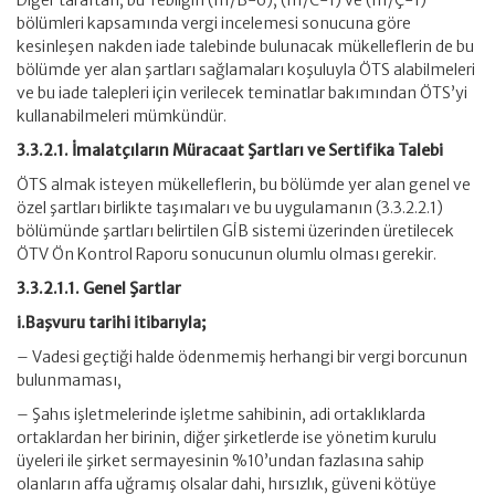
Diğer taraftan, bu Tebliğin (III/B-6), (III/C-1) ve (III/Ç-1)
bölümleri kapsamında vergi incelemesi sonucuna göre
kesinleşen nakden iade talebinde bulunacak mükelleflerin de bu
bölümde yer alan şartları sağlamaları koşuluyla ÖTS alabilmeleri
ve bu iade talepleri için verilecek teminatlar bakımından ÖTS’yi
kullanabilmeleri mümkündür.
3.3.2.1. İmalatçıların Müracaat Şartları ve Sertifika Talebi
ÖTS almak isteyen mükelleflerin, bu bölümde yer alan genel ve
özel şartları birlikte taşımaları ve bu uygulamanın (3.3.2.2.1)
bölümünde şartları belirtilen GİB sistemi üzerinden üretilecek
ÖTV Ön Kontrol Raporu sonucunun olumlu olması gerekir.
3.3.2.1.1. Genel Şartlar
i.Başvuru tarihi itibarıyla;
– Vadesi geçtiği halde ödenmemiş herhangi bir vergi borcunun
bulunmaması,
– Şahıs işletmelerinde işletme sahibinin, adi ortaklıklarda
ortaklardan her birinin, diğer şirketlerde ise yönetim kurulu
üyeleri ile şirket sermayesinin %10’undan fazlasına sahip
olanların affa uğramış olsalar dahi, hırsızlık, güveni kötüye