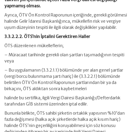
yapmamış olması.
Ayrıca, ÖTV Ön Kontrol Raporunun içeriğinde, gerekli görülmesi
halinde Gelir İdaresi Başkanlığınca, mükellefin risk ve vergiye
uyum düzeyinin tespiti ile ilgili olarak değişiklikler yapılabilir.
3.3.2.2.2. ÖTS’nin İptalini Gerektiren Haller
ÖTS düzenlenen mükelleflerin;
– Müracaat tarihinde gerekli olan şartları taşımadığının tespiti
veya
– Bu uygulamanın (3.3.2.1.1) bölümünde yer alan genel şartlar
(vergi borcu bulunmama şartı hariç) ile (3.3.2.2.1) bölümünde
belirtilen ÖTV Ön Kontrol Raporunun şartlarından bir ya da
birkaçını, ÖTS aldıktan sonra kaybetmeleri
halinde bu sertifika, ilgili Vergi Dairesi Başkanlığı/Defterdarlık
tarafından GİB sistemi üzerinden iptal edilir.
Bununla birlikte, ÖTS sahibi şirketin ortaklık yapısının %10’dan
fazla değişmesi (halka açık şirketlerde halka açık kısım hariç)
halinde ÖTS’nin geçerliliğini koruyabilmesi için söz konusu
değişimden itibaren bir ay içerisinde ilgili Vergi Dairesi