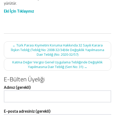
yürütür.
Eki İçin Tıklayınız
Post
←
Türk Parası Kıymetini Koruma Hakkında 32 Sayılı Karara
navigation
İlişkin Tebliğ (Tebliğ No: 2008-32/34)’de Değişiklik Yapılmasına
Dair Tebliğ (No: 2020-32/57)
Katma Değer Vergisi Genel Uygulama Tebliğinde Değişiklik
Yapılmasına Dair Tebliğ (Seri No: 31)
→
E-Bülten Üyeliği
Adınız (gerekli)
E-posta adresiniz (gerekli)