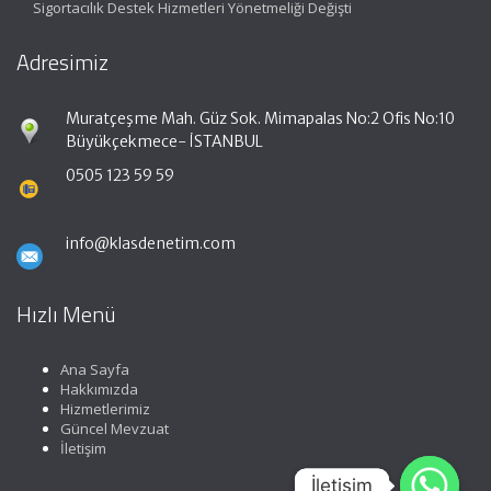
Sigortacılık Destek Hizmetleri Yönetmeliği Değişti
Adresimiz
Muratçeşme Mah. Güz Sok. Mimapalas No:2 Ofis No:10
Büyükçekmece- İSTANBUL
0505 123 59 59
info@klasdenetim.com
Hızlı Menü
Ana Sayfa
Hakkımızda
Hizmetlerimiz
Güncel Mevzuat
İletişim
İletişim
İletişim