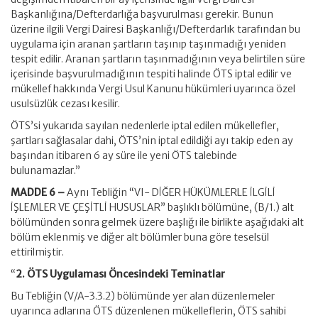
Başkanlığına/Defterdarlığa başvurulması gerekir. Bunun
üzerine ilgili Vergi Dairesi Başkanlığı/Defterdarlık tarafından bu
uygulama için aranan şartların taşınıp taşınmadığı yeniden
tespit edilir. Aranan şartların taşınmadığının veya belirtilen süre
içerisinde başvurulmadığının tespiti halinde ÖTS iptal edilir ve
mükellef hakkında Vergi Usul Kanunu hükümleri uyarınca özel
usulsüzlük cezası kesilir.
ÖTS’si yukarıda sayılan nedenlerle iptal edilen mükellefler,
şartları sağlasalar dahi, ÖTS’nin iptal edildiği ayı takip eden ay
başından itibaren 6 ay süre ile yeni ÖTS talebinde
bulunamazlar.”
MADDE 6 –
Aynı Tebliğin “VI- DİĞER HÜKÜMLERLE İLGİLİ
İŞLEMLER VE ÇEŞİTLİ HUSUSLAR” başlıklı bölümüne, (B/1.) alt
bölümünden sonra gelmek üzere başlığı ile birlikte aşağıdaki alt
bölüm eklenmiş ve diğer alt bölümler buna göre teselsül
ettirilmiştir.
“
2. ÖTS Uygulaması Öncesindeki Teminatlar
Bu Tebliğin (V/A-3.3.2) bölümünde yer alan düzenlemeler
uyarınca adlarına ÖTS düzenlenen mükelleflerin, ÖTS sahibi