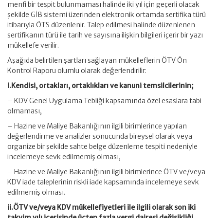
menfi bir tespit bulunmaması halinde iki yıl için geçerli olacak
şekilde GİB sistemi üzerinden elektronik ortamda sertifika türü
itibarıyla ÖTS düzenlenir. Talep edilmesi halinde düzenlenen
sertifikanın türü ile tarih ve sayısına ilişkin bilgileri içerir bir yazı
mükellefe verilir.
Aşağıda belirtilen şartları sağlayan mükelleflerin ÖTV Ön
Kontrol Raporu olumlu olarak değerlendirilir:
i.Kendisi, ortakları, ortaklıkları ve kanuni temsilcilerinin;
– KDV Genel Uygulama Tebliği kapsamında özel esaslara tabi
olmaması,
– Hazine ve Maliye Bakanlığının ilgili birimlerince yapılan
değerlendirme ve analizler sonucunda bireysel olarak veya
organize bir şekilde sahte belge düzenleme tespiti nedeniyle
incelemeye sevk edilmemiş olması,
– Hazine ve Maliye Bakanlığının ilgili birimlerince ÖTV ve/veya
KDV iade taleplerinin riskli iade kapsamında incelemeye sevk
edilmemiş olması.
ii.ÖTV ve/veya KDV mükellefiyetleri ile ilgili olarak son iki
takvim yılı içerisinde üçten fazla vergi dairesi değişikliği