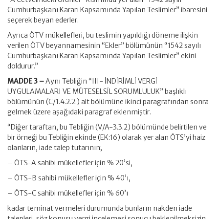
Cumhurbaşkanı Kararı Kapsamında Yapılan Teslimler” ibaresini
seçerek beyan ederler.
Ayrıca ÖTV mükellefleri, bu teslimin yapıldığı döneme ilişkin
verilen ÖTV beyannamesinin “Ekler” bölümünün “1542 sayılı
Cumhurbaşkanı Kararı Kapsamında Yapılan Teslimler” ekini
doldurur.”
MADDE 3 –
Aynı Tebliğin “III- İNDİRİMLİ VERGİ
UYGULAMALARI VE MÜTESELSİL SORUMLULUK” başlıklı
bölümünün (C/1.4.2.2.) alt bölümüne ikinci paragrafından sonra
gelmek üzere aşağıdaki paragraf eklenmiştir.
“Diğer taraftan, bu Tebliğin (V/A-3.3.2) bölümünde belirtilen ve
bir örneği bu Tebliğin ekinde (EK:16) olarak yer alan ÖTS’yi haiz
olanların, iade talep tutarının;
– ÖTS-A sahibi mükellefler için % 20’si,
– ÖTS-B sahibi mükellefler için % 40’ı,
– ÖTS-C sahibi mükellefler için % 60’ı
kadar teminat vermeleri durumunda bunların nakden iade
talepleri, söz konusu vergi incelemesi sonucu beklenilmeksizin,