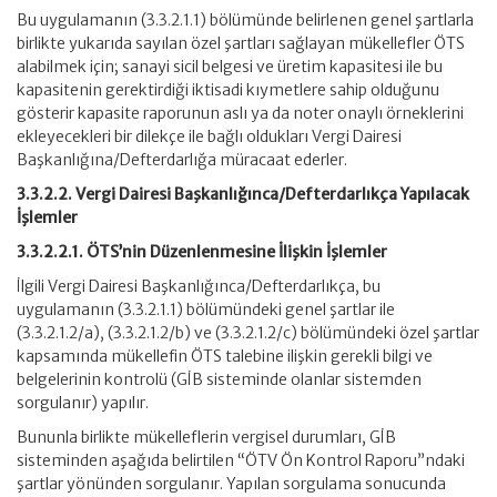
Bu uygulamanın (3.3.2.1.1) bölümünde belirlenen genel şartlarla
birlikte yukarıda sayılan özel şartları sağlayan mükellefler ÖTS
alabilmek için; sanayi sicil belgesi ve üretim kapasitesi ile bu
kapasitenin gerektirdiği iktisadi kıymetlere sahip olduğunu
gösterir kapasite raporunun aslı ya da noter onaylı örneklerini
ekleyecekleri bir dilekçe ile bağlı oldukları Vergi Dairesi
Başkanlığına/Defterdarlığa müracaat ederler.
3.3.2.2. Vergi Dairesi Başkanlığınca/Defterdarlıkça Yapılacak
İşlemler
3.3.2.2.1. ÖTS’nin Düzenlenmesine İlişkin İşlemler
İlgili Vergi Dairesi Başkanlığınca/Defterdarlıkça, bu
uygulamanın (3.3.2.1.1) bölümündeki genel şartlar ile
(3.3.2.1.2/a), (3.3.2.1.2/b) ve (3.3.2.1.2/c) bölümündeki özel şartlar
kapsamında mükellefin ÖTS talebine ilişkin gerekli bilgi ve
belgelerinin kontrolü (GİB sisteminde olanlar sistemden
sorgulanır) yapılır.
Bununla birlikte mükelleflerin vergisel durumları, GİB
sisteminden aşağıda belirtilen “ÖTV Ön Kontrol Raporu”ndaki
şartlar yönünden sorgulanır. Yapılan sorgulama sonucunda