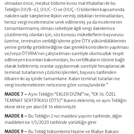
olmadan önce, mezkur bölüme konu mal ithalatları ile bu
Tebliğin (III/B-6), (III/C-1) ve (III/Ç-1) bölümleri kapsamında
nakden iade taleplerine ilişkin vermiş oldukları teminatlardan,
henüz vergi incelemesine sevk edilmemiş ya da incelemenin
tamamlanmamış olması sebebiyle ilgili vergi dairelerince
çözülmemiş olanları için, söz konusu mükelleflerin başvurusu
üzerine, teminatın verildiği işleme göre ÖTV yükümlülüklerinin
yerine getirilip getirilmediğine dair gerekli kontrollerin yapılması
ve/veya ÖTVİRA’nın çalıştırılması suretiyle olumsuzluk tespit
edilmeyen kısımları bakımından, bu sertifikaların türüne bağlı
olarak belirlenmiş oranlar uygulanmak suretiyle hesaplanacak
teminat tutarlarının çözümü işlemleri, başvuru tarihinden
itibaren iki ay içinde tamamlanır. Kalan teminat tutarları ise
vergi incelemelerinin neticesine göre sonuçlandırılır.”
MADDE 7 –
Aynı Tebliğin “EKLER DİZİNİ”ne, “EK 16: ÖZEL
TEMİNAT SERTİFİKASI (ÖTS)” ibaresi eklenmiş ve aynı Tebliğin
ekine ekte yer alan EK 16 eklenmiştir.
MADDE 8 –
Bu Tebliğin 2 nci maddesi yayımı tarihinde, diğer
maddeleri ise 1/5/2020 tarihinde yürürlüğe girer.
MADDE 9 –
Bu Tebliğ hükümlerini Hazine ve Maliye Bakanı