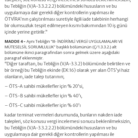
bu Tebliğin (V/A-3.3.2.2.2) bölümündeki hususların ve bu
uygulamaya dair gerekli diğer kontrollerin yapılması ile
ÖTVİRA’nın çalıştırılması suretiyle ilgili iade talebinin herhangi
bir olumsuzluk tespit edilmeyen kısmı bakımından 10 iş günü
içinde yerine getirilir.”
MADDE 4 –
Aynı Tebliğin “III- İNDİRİMLİ VERGİ UYGULAMALARI VE
MÜTESELSİL SORUMLULUK” başlıklı bölümünün (Ç/1.3.3.2.) alt
bölümüne ikinci paragrafından sonra gelmek üzere aşağıdaki
paragraf eklenmiştir.
“Diğer taraftan, bu Tebliğin (V/A-3.3.2) bölümünde belirtilen ve
bir örneği bu Tebliğin ekinde (EK:16) olarak yer alan ÖTS’yi haiz
olanların, iade talep tutarının;
– ÖTS-A sahibi mükellefler için % 20’si,
– ÖTS-B sahibi mükellefler için % 40’ı,
– ÖTS-C sahibi mükellefler için % 60’ı
kadar teminat vermeleri durumunda, bunların nakden iade
talepleri, söz konusu vergi incelemesi sonucu beklenilmeksizin,
bu Tebliğin (V/A-3.3.2.2.2) bölümündeki hususların ve bu
uygulamaya dair gerekli diğer kontrollerin yapılması ile