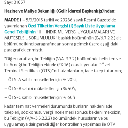
Sayı: 31057
Hazine ve Maliye Bakanlığı (Gelir İdaresi Başkanlığı)’ndan:
MADDE 1 –
5/3/2015 tarihli ve 29286 sayılı Resmî Gazete’de
yayımlanan
Özel Tüketim Vergisi (I) Sayılı Liste Uygulama
Genel Tebliğinin
“III- İNDİRİMLİ VERGİ UYGULAMALARI VE
MÜTESELSİL SORUMLULUK” başlıklı bölümünün (B/6.7.2.2.) alt
bölümüne ikinci paragrafından sonra gelmek üzere aşağıdaki
paragraf eklenmiştir.
“Diğer taraftan, bu Tebliğin (V/A-3.3.2) bölümünde belirtilen ve
bir örneği bu Tebliğin ekinde (EK:16) olarak yer alan “Özel
Teminat Sertifikası (ÖTS)”nı haiz olanların, iade talep tutarının;
– ÖTS-A sahibi mükellefler için % 20’si,
– ÖTS-B sahibi mükellefler için % 40’ı,
– ÖTS-C sahibi mükellefler için % 60’ı
kadar teminat vermeleri durumunda bunların nakden iade
talepleri, söz konusu vergi incelemesi sonucu beklenilmeksizin,
bu Tebliğin (V/A-3.3.2.2.2) bölümündeki hususların ve bu
uygulamaya dair gerekli diğer kontrollerin yapılması ile ÖTV