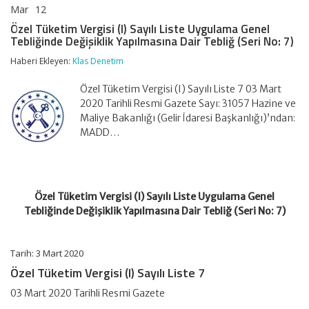
Mar
12
Özel
yorumlar kapalı
Tüketim
Özel Tüketim Vergisi (I) Sayılı Liste Uygulama Genel
Vergisi
Tebliğinde Değişiklik Yapılmasına Dair Tebliğ (Seri No: 7)
(I)
Sayılı
Haberi Ekleyen:
Klas Denetim
Liste
Uygulama
Özel Tüketim Vergisi (I) Sayılı Liste 7 03 Mart
Genel
Tebliğinde
2020 Tarihli Resmi Gazete Sayı: 31057 Hazine ve
Değişiklik
Maliye Bakanlığı (Gelir İdaresi Başkanlığı)’ndan:
Yapılmasına
MADD…
Dair
Tebliğ
(Seri
No:
7)
Özel Tüketim Vergisi (I) Sayılı Liste Uygulama Genel
için
Tebliğinde Değişiklik Yapılmasına Dair Tebliğ (Seri No: 7)
Tarih: 3 Mart 2020
Özel Tüketim Vergisi (I) Sayılı Liste 7
03 Mart 2020 Tarihli Resmi Gazete