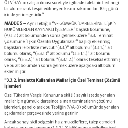
ÖTVİRA’nın çalıştırılması suretiyle ilgili iade talebinin herhangi
bir olumsuzluk tespit edilmeyen kısmı bakımından 10 iş günü
içinde yerine getirilir.”
MADDE 5 –
Aynı Tebliğin “V- GÜMRÜK İDARELERİNE İLİŞKİN
HÜKÜMLERDEN KAYNAKLI İŞLEMLER” başlıklı bölümüne,
(A/3.2.) alt bölümünden sonra gelmek üzere “3.3. Teminat
Çözümüne İlişkin Özellikli Uygulamalar” başlığı eklenmiş;
başlıkları ile birlikte mevcut “(3.3.)” alt bölümü “(3.3.1.)” alt
bölümü olarak, “(3.3.1.)” alt bölümü “(3.3.1.1.)” alt bölümü
olarak, “(3.3.2.)” alt bölümü “(3.3.1.2.)” olarak teselsül ettirilmiş
ve bu alt bölümden sonra gelmek üzere aşağıdaki alt bölüm
eklenmiştir.
“3.3.2. İmalatta Kullanılan Mallar İçin Özel Teminat Çözümü
İşlemleri
Özel Tüketim Vergisi Kanununa ekli (I) sayılı listede yer alan
mallar için gümrük idaresince alınan teminatların çözümü
işlemleri, genel olarak bu Tebliğin (V/A-3) bölümünde yer alan
açıklamalar çerçevesinde yerine getirilir.
Ancak sanayi sicil belgesini haiz mükelleflere, talep etmeleri