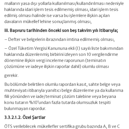
malların yasa dışı yollarla kullanılması/kullandırılması nedeniyle
haklarında idari işlem tesis edilmemiş olması, idari işlem tesis
edilmiş olması halinde ise varsa bu işlemlere ilişkin açılan
davaların mükellef lehine sonuçlanmış olması,
iii. Başvuru tarihinden önceki son beş takvim yılı itibarıyla;
– Defter ve belgelerin ibrazından imtina edilmemiş olması,
– Özel Tüketim Vergisi Kanununa ekli (I) sayılı liste bakımından
haklarında düzenlenmiş birbirini izleyen son 10 vergilendirme
dönemine ilişkin vergi inceleme raporunun (teminatın
çözümüne ve iadeye ilişkin raporlar dahil) olumlu olması
gerekir.
Bu bölümde belirtilen olumlu rapordan kasıt, sahte belge veya
muhteviyatı itibarıyla yanıltıcı belge düzenleme ya da kullanma
fiili yönünden ve iade/teminat çözüm talebine veya beyana
konu tutarın %10’undan fazla tutarda olumsuzluk tespiti
bulunmayan rapordur.
3.3.2.1.2. Özel Şartlar
ÖTS verilebilecek mükellefler sertifika grubu bazında A, B ve C