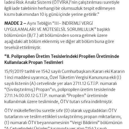
İadesi Risk Analiz Sistemi (ÖTVİRA)’nin çalıştırılması suretiyle
ilgili iade talebinin herhangi bir olumsuzluk tespit edilmeyen
kısmı bakımından 10 iş günü içinde yerine getirilir.”
MADDE 2 –
Aynı Tebliğin “III- İNDİRİMLİ VERGİ
UYGULAMALARI VE MÜTESELSİL SORUMLULUK” başlıklı
bölümünün (B/7.) alt bölümünden sonra gelmek üzere
aşağıdaki alt bölüm eklenmiş ve diğer alt bölüm buna göre
teselsül ettirilmiştir.
“8. Polipropilen Üretim Tesislerindeki Propilen Üretiminde
Kullanılacak Propan Teslimleri
15/9/2019 tarihli ve 1542 sayılı Cumhurbaşkanı Kararı eki Kararın
1 inci maddesi uyarınca, Özel Tüketim Vergisi Kanununa ekli (I)
sayılı listenin (A) cetvelinde yer alan 2711.12 G.T.İ.P. numaralı
“(Sıvılaştırılmış) Propan”ın, polipropilen üretim tesislerinde
2711.14.00.00.12 G.T.İ.P. numaralı “Propilen” üretiminde
kullanılmak üzere tesliminde, ÖTV tutarı sıfıra indirilmiştir.
ÖTV mükellefleri bu suretle sıfır (0) olarak uyguladıkları ÖTV
tutarlarını ve teslim ettikleri sıvılaştırılmış propan miktarlarını,
(1) numaralı ÖTV beyannamesinin “Vergi Bildirimi” bölümünün
“A Cetvelindeki Ürünler” kısmında yer alan “1542 sayılı