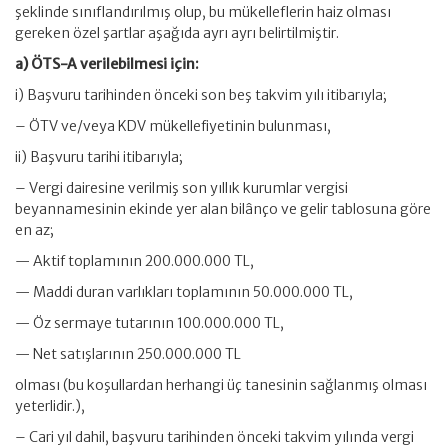
şeklinde sınıflandırılmış olup, bu mükelleflerin haiz olması
gereken özel şartlar aşağıda ayrı ayrı belirtilmiştir.
a) ÖTS-A verilebilmesi için:
i) Başvuru tarihinden önceki son beş takvim yılı itibarıyla;
– ÖTV ve/veya KDV mükellefiyetinin bulunması,
ii) Başvuru tarihi itibarıyla;
– Vergi dairesine verilmiş son yıllık kurumlar vergisi
beyannamesinin ekinde yer alan bilânço ve gelir tablosuna göre
en az;
— Aktif toplamının 200.000.000 TL,
— Maddi duran varlıkları toplamının 50.000.000 TL,
— Öz sermaye tutarının 100.000.000 TL,
— Net satışlarının 250.000.000 TL
olması (bu koşullardan herhangi üç tanesinin sağlanmış olması
yeterlidir.),
– Cari yıl dahil, başvuru tarihinden önceki takvim yılında vergi