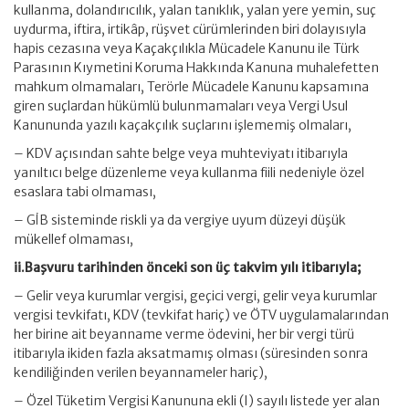
kullanma, dolandırıcılık, yalan tanıklık, yalan yere yemin, suç
uydurma, iftira, irtikâp, rüşvet cürümlerinden biri dolayısıyla
hapis cezasına veya Kaçakçılıkla Mücadele Kanunu ile Türk
Parasının Kıymetini Koruma Hakkında Kanuna muhalefetten
mahkum olmamaları, Terörle Mücadele Kanunu kapsamına
giren suçlardan hükümlü bulunmamaları veya Vergi Usul
Kanununda yazılı kaçakçılık suçlarını işlememiş olmaları,
– KDV açısından sahte belge veya muhteviyatı itibarıyla
yanıltıcı belge düzenleme veya kullanma fiili nedeniyle özel
esaslara tabi olmaması,
– GİB sisteminde riskli ya da vergiye uyum düzeyi düşük
mükellef olmaması,
ii.Başvuru tarihinden önceki son üç takvim yılı itibarıyla;
– Gelir veya kurumlar vergisi, geçici vergi, gelir veya kurumlar
vergisi tevkifatı, KDV (tevkifat hariç) ve ÖTV uygulamalarından
her birine ait beyanname verme ödevini, her bir vergi türü
itibarıyla ikiden fazla aksatmamış olması (süresinden sonra
kendiliğinden verilen beyannameler hariç),
– Özel Tüketim Vergisi Kanununa ekli (I) sayılı listede yer alan