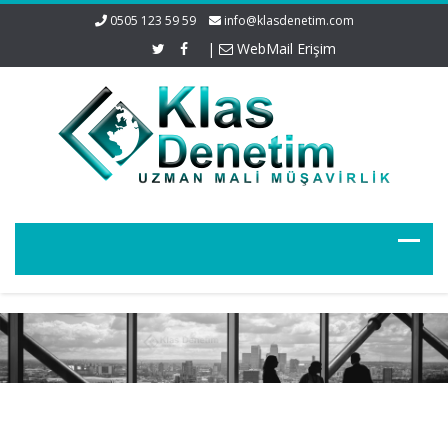
0505 123 59 59
info@klasdenetim.com
|
WebMail Erişim