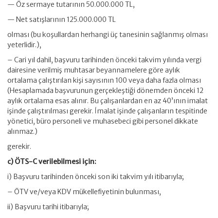
— Öz sermaye tutarının 50.000.000 TL,
— Net satışlarının 125.000.000 TL
olması (bu koşullardan herhangi üç tanesinin sağlanmış olması
yeterlidir.),
– Cari yıl dahil, başvuru tarihinden önceki takvim yılında vergi
dairesine verilmiş muhtasar beyannamelere göre aylık
ortalama çalıştırılan kişi sayısının 100 veya daha fazla olması
(Hesaplamada başvurunun gerçekleştiği dönemden önceki 12
aylık ortalama esas alınır. Bu çalışanlardan en az 40’ının imalat
işinde çalıştırılması gerekir. İmalat işinde çalışanların tespitinde
yönetici, büro personeli ve muhasebeci gibi personel dikkate
alınmaz.)
gerekir.
c) ÖTS-C verilebilmesi için:
i) Başvuru tarihinden önceki son iki takvim yılı itibarıyla;
– ÖTV ve/veya KDV mükellefiyetinin bulunması,
ii) Başvuru tarihi itibarıyla;