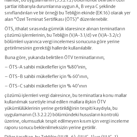
halinde, bu uygulamanın (3.3.2.1.2) bölümünde belirtilen özel
şartlar itibarıyla durumlarına uygun A, B veya C şeklinde
sınıflandırılan ve bir örneği bu Tebliğin ekinde (EK:16) olarak yer
alan “Özel Teminat Sertifikası (ÖTS)” düzenlenebilir.
ÖTS, ithalat sırasında gümrük idaresince alınan teminatların
çözümü işlemlerinin, bu Tebliğin (V/A-3.1/d) ve (V/A-3.2/c)
bölümleri uyarınca vergi incelemesi sonucuna göre yerine
getirilmesinin gerektiği hallerde kullanılabilir.
Buna göre, yukarıda belirtilen ÖTV teminatlarının;
– ÖTS-A sahibi mükellefler için %80’inin,
– ÖTS-B sahibi mükellefler için % 60’ının,
– ÖTS-C sahibi mükellefler için % 40’ının
çözümü işlemleri vergi dairesince, bu teminatlara konu mallar
kullanılmak suretiyle imal edilen mallara ilişkin ÖTV
yükümlülüklerinin yerine getirildiğinin tespiti kaydıyla, bu
uygulamanın (3.3.2.2.2) bölümündeki hususların kontrolü
üzerine, olumsuzluk tespit edilmeyen kısım için vergi inceleme
raporu sonucu beklenilmeksizin yerine getirilir.