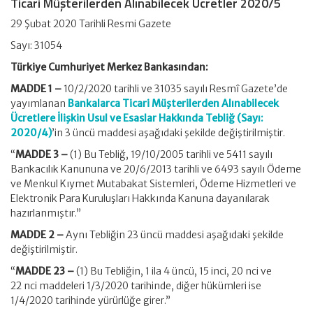
Ticari Müşterilerden Alınabilecek Ücretler 2020/5
29 Şubat 2020 Tarihli Resmi Gazete
Sayı: 31054
Türkiye Cumhuriyet Merkez Bankasından:
MADDE 1 –
10/2/2020 tarihli ve 31035 sayılı Resmî Gazete’de
yayımlanan
Bankalarca Ticari Müşterilerden Alınabilecek
Ücretlere İlişkin Usul ve Esaslar Hakkında Tebliğ (Sayı:
2020/4)
’in 3 üncü maddesi aşağıdaki şekilde değiştirilmiştir.
“
MADDE 3 –
(1) Bu Tebliğ, 19/10/2005 tarihli ve 5411 sayılı
Bankacılık Kanununa ve 20/6/2013 tarihli ve 6493 sayılı Ödeme
ve Menkul Kıymet Mutabakat Sistemleri, Ödeme Hizmetleri ve
Elektronik Para Kuruluşları Hakkında Kanuna dayanılarak
hazırlanmıştır.”
MADDE 2 –
Aynı Tebliğin 23 üncü maddesi aşağıdaki şekilde
değiştirilmiştir.
“
MADDE 23 –
(1) Bu Tebliğin, 1 ila 4 üncü, 15 inci, 20 nci ve
22 nci maddeleri 1/3/2020 tarihinde, diğer hükümleri ise
1/4/2020 tarihinde yürürlüğe girer.”