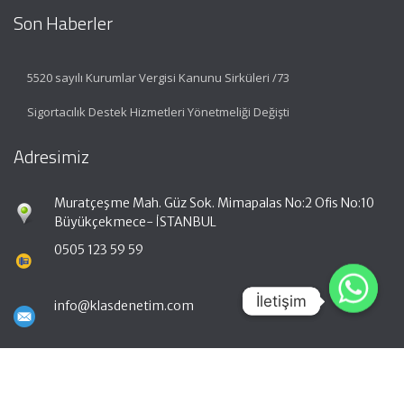
Son Haberler
5520 sayılı Kurumlar Vergisi Kanunu Sirküleri /73
Sigortacılık Destek Hizmetleri Yönetmeliği Değişti
Adresimiz
Muratçeşme Mah. Güz Sok. Mimapalas No:2 Ofis No:10
Büyükçekmece- İSTANBUL
0505 123 59 59
İletişim
İletişim
info@klasdenetim.com
Hızlı Menü