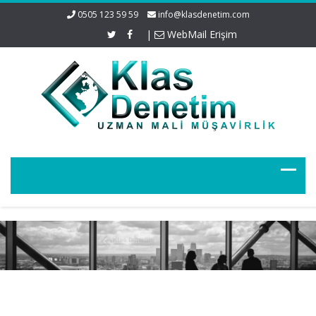
0505 123 59 59
info@klasdenetim.com
|
WebMail Erişim