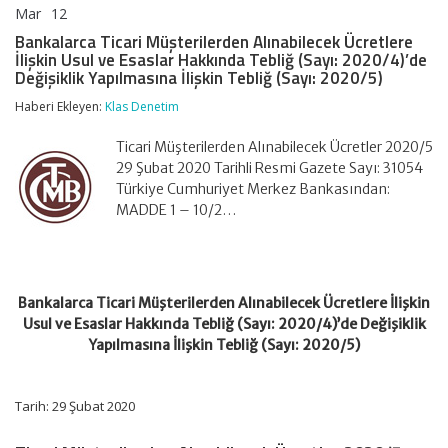
Mar
12
Bankalarca
yorumlar kapalı
Ticari
Bankalarca Ticari Müşterilerden Alınabilecek Ücretlere
Müşterilerden
İlişkin Usul ve Esaslar Hakkında Tebliğ (Sayı: 2020/4)’de
Alınabilecek
Değişiklik Yapılmasına İlişkin Tebliğ (Sayı: 2020/5)
Ücretlere
İlişkin
Haberi Ekleyen:
Klas Denetim
Usul
ve
Ticari Müşterilerden Alınabilecek Ücretler 2020/5
Esaslar
Hakkında
29 Şubat 2020 Tarihli Resmi Gazete Sayı: 31054
Tebliğ
Türkiye Cumhuriyet Merkez Bankasından:
(Sayı:
MADDE 1 – 10/2…
2020/4)’de
Değişiklik
Yapılmasına
İlişkin
Tebliğ
Bankalarca Ticari Müşterilerden Alınabilecek Ücretlere İlişkin
(Sayı:
2020/5)
Usul ve Esaslar Hakkında Tebliğ (Sayı: 2020/4)’de Değişiklik
için
Yapılmasına İlişkin Tebliğ (Sayı: 2020/5)
Tarih: 29 Şubat 2020