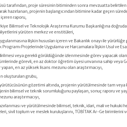
üsü tarafından, proje süresinin bitiminden sonra mevzuatta belirtilen
arak hazırlanan, projenin başlangıcından bitimine kadar geçen süred
ı içeren raporu,
ürkiye Bilimsel ve Teknolojik Araştırma Kurumu Başkanlığına doğruda
liyetlerini yürüten merkez ve enstitüleri,
 uygulanmasına ilişkin hususları içeren ve Bakanlık onayı ile yürürlüğe 
 Programı Projelerinde Uygulama ve Harcamalara İlişkin Usul ve Esas
dirilmesi veya gerekli görüldüğünde izlenmesinde görev yapacak olan
 bölümlerinde görevli, en az doktor öğretim üyesi unvanına sahip veya 
 yapan, en az yüksek lisans mezunu olan araştırmacıyı,
 oluşturulan grubu,
e yürütücüsünün gözetimi altında, projenin yürütülmesinde tam veya 
jenin bilimsel ve teknik sorumluluğunu paylaşan, sonuç raporu ve ya
 mezunu araştırmacıyı,
ırlanması ve yürütülmesinde bilimsel, teknik, idari, mali ve hukuki he
eri, sivil toplum ve meslek kuruluşlarını, TÜBİTAK Ar-Ge birimlerini v