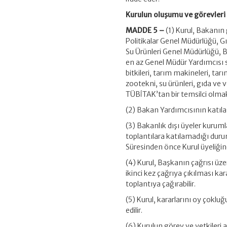
Kurulun oluşumu ve görevleri
MADDE 5 –
(1) Kurul, Bakanın
Politikalar Genel Müdürlüğü, G
Su Ürünleri Genel Müdürlüğü, 
en az Genel Müdür Yardımcısı sev
bitkileri, tarım makineleri, ta
zootekni, su ürünleri, gıda ve v
TÜBİTAK’tan bir temsilci olma
(2) Bakan Yardımcısının katıl
(3) Bakanlık dışı üyeler kurumla
toplantılara katılamadığı duruml
Süresinden önce Kurul üyeliğind
(4) Kurul, Başkanın çağrısı üzeri
ikinci kez çağrıya çıkılması k
toplantıya çağırabilir.
(5) Kurul, kararlarını oy çokluğu
edilir.
(6) Kurulun görev ve yetkileri a