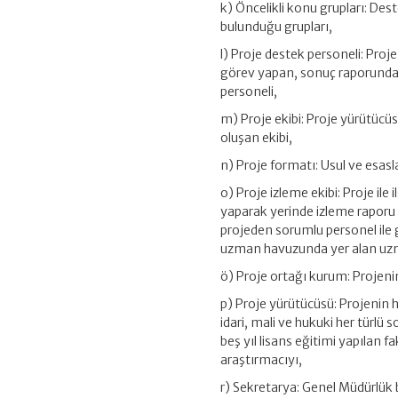
k) Öncelikli konu grupları: Dest
bulunduğu grupları,
l) Proje destek personeli: Pro
görev yapan, sonuç raporunda 
personeli,
m) Proje ekibi: Proje yürütücü
oluşan ekibi,
n) Proje formatı: Usul ve esasla
o) Proje izleme ekibi: Proje ile 
yaparak yerinde izleme raporu h
projeden sorumlu personel ile
uzman havuzunda yer alan uzmanla
ö) Proje ortağı kurum: Projeni
p) Proje yürütücüsü: Projenin h
idari, mali ve hukuki her türlü
beş yıl lisans eğitimi yapılan 
araştırmacıyı,
r) Sekretarya: Genel Müdürlük 