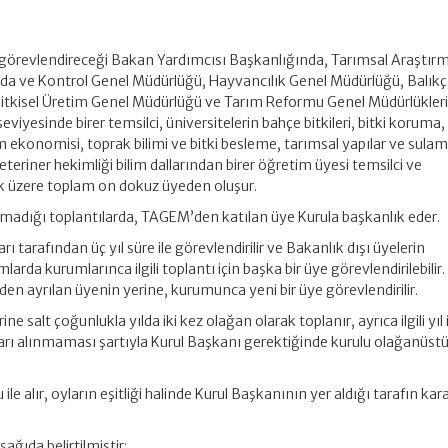
 görevlendireceği Bakan Yardımcısı Başkanlığında, Tarımsal Araştırm
ıda ve Kontrol Genel Müdürlüğü, Hayvancılık Genel Müdürlüğü, Balıkçı
Bitkisel Üretim Genel Müdürlüğü ve Tarım Reformu Genel Müdürlükle
iyesinde birer temsilci, üniversitelerin bahçe bitkileri, bitki koruma, 
rım ekonomisi, toprak bilimi ve bitki besleme, tarımsal yapılar ve sulam
eteriner hekimliği bilim dallarından birer öğretim üyesi temsilci ve
k üzere toplam on dokuz üyeden oluşur.
amadığı toplantılarda, TAGEM’den katılan üye Kurula başkanlık eder.
rı tarafından üç yıl süre ile görevlendirilir ve Bakanlık dışı üyelerin
arda kurumlarınca ilgili toplantı için başka bir üye görevlendirilebilir.
en ayrılan üyenin yerine, kurumunca yeni bir üye görevlendirilir.
ne salt çoğunlukla yılda iki kez olağan olarak toplanır, ayrıca ilgili yıl 
ararı alınmaması şartıyla Kurul Başkanı gerektiğinde kurulu olağanüst
 ile alır, oyların eşitliği halinde Kurul Başkanının yer aldığı tarafın kar
şağıda belirtilmiştir: