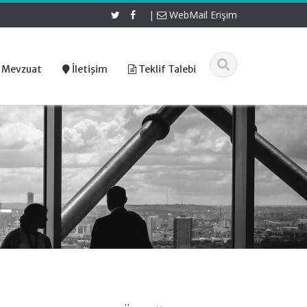
|
WebMail Erişim
 Mevzuat
İletişim
Teklif Talebi