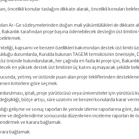
n, öncelikli konular taslağını dikkate alarak, öncelikli konuları belir
 olan Ar-Ge sözleşmelerinden doğan mali yükümlülükleri de dikkate a
, Bakanlık tarafından proje başına ödenebilecek desteğin üst limitini
 belirlemek.
niteliği, kapsamı ve benzeri özellikleri bakımından destek üst limiti üz
yulduğu durumlarda, Kurulda bulunan TAGEM temsilcisinin önerisiyle,
z önünde bulundurularak, her çağrıda en fazla iki proje için, Bakanlı
lecek en yüksek destek üst limitinin üç katını aşmayacak şekilde bel
cunda, yetmiş ve üstünde puan alan proje tekliflerinden desteklen
rlenen kriterlere göre seçmek.
urdurulması, iptali, proje yürütücüsü veya üniversiteler için yürütücü 
 değişikliği, bütçe artışı, süre uzatımı ve benzeri konularda karar verm
ığı gelişme ve sonuç raporları ile yerinde izleme raporlarına göre, da
leme ve değerlendirme sonucunda düzenlenen inceleme raporları ile
rlendirmek ve karara bağlamak.
karara bağlamak.