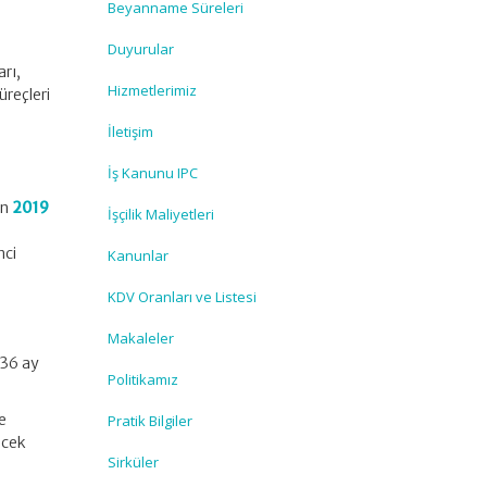
Beyanname Süreleri
Duyurular
arı,
Hizmetlerimiz
üreçleri
İletişim
İş Kanunu IPC
an
2019
İşçilik Maliyetleri
nci
Kanunlar
KDV Oranları ve Listesi
Makaleler
 36 ay
Politikamız
je
Pratik Bilgiler
ecek
Sirküler