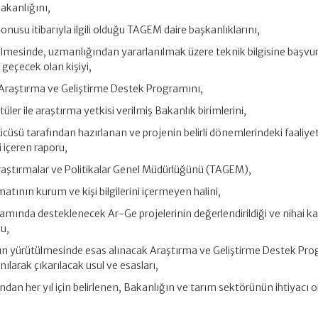
akanlığını,
konusu itibarıyla ilgili olduğu TAGEM daire başkanlıklarını,
ülmesinde, uzmanlığından yararlanılmak üzere teknik bilgisine başvur
 geçecek olan kişiyi,
Araştırma ve Geliştirme Destek Programını,
üler ile araştırma yetkisi verilmiş Bakanlık birimlerini,
cüsü tarafından hazırlanan ve projenin belirli dönemlerindeki faaliyetl
i içeren raporu,
raştırmalar ve Politikalar Genel Müdürlüğünü (TAGEM),
atının kurum ve kişi bilgilerini içermeyen halini,
amında desteklenecek Ar-Ge projelerinin değerlendirildiği ve nihai ka
u,
ın yürütülmesinde esas alınacak Araştırma ve Geliştirme Destek Pr
anılarak çıkarılacak usul ve esasları,
fından her yıl için belirlenen, Bakanlığın ve tarım sektörünün ihtiyacı 