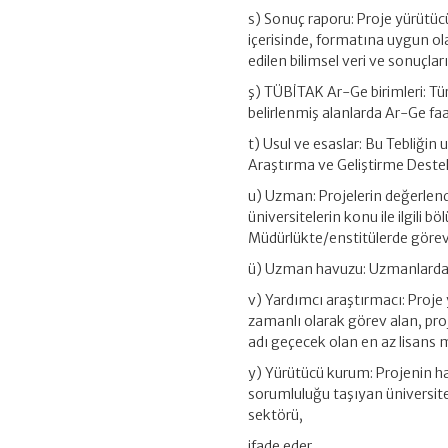
s) Sonuç raporu: Proje yürütüc
içerisinde, formatına uygun ol
edilen bilimsel veri ve sonuçlar
ş) TÜBİTAK Ar-Ge birimleri: T
belirlenmiş alanlarda Ar-Ge faa
t) Usul ve esaslar: Bu Tebliğin
Araştırma ve Geliştirme Destek
u) Uzman: Projelerin değerlen
üniversitelerin konu ile ilgili
Müdürlükte/enstitülerde görev
ü) Uzman havuzu: Uzmanlardan
v) Yardımcı araştırmacı: Proj
zamanlı olarak görev alan, pro
adı geçecek olan en az lisans
y) Yürütücü kurum: Projenin haz
sorumluluğu taşıyan üniversitel
sektörü,
ifade eder.