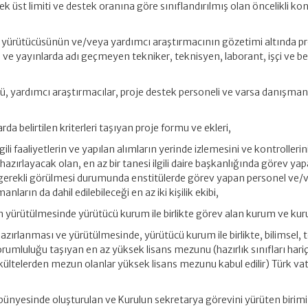
ek üst limiti ve destek oranına göre sınıflandırılmış olan öncelikli ko
je yürütücüsünün ve/veya yardımcı araştırmacının gözetimi altında p
ve yayınlarda adı geçmeyen tekniker, teknisyen, laborant, işçi ve be
sü, yardımcı araştırmacılar, proje destek personeli ve varsa danışma
rda belirtilen kriterleri taşıyan proje formu ve ekleri,
ilgili faaliyetlerin ve yapılan alımların yerinde izlemesini ve kontrollerin
azırlayacak olan, en az bir tanesi ilgili daire başkanlığında görev ya
 gerekli görülmesi durumunda enstitülerde görev yapan personel ve/
rın da dahil edilebileceği en az iki kişilik ekibi,
n yürütülmesinde yürütücü kurum ile birlikte görev alan kurum ve kuru
azırlanması ve yürütülmesinde, yürütücü kurum ile birlikte, bilimsel, 
 sorumluluğu taşıyan en az yüksek lisans mezunu (hazırlık sınıfları hari
fakültelerden mezun olanlar yüksek lisans mezunu kabul edilir) Türk v
bünyesinde oluşturulan ve Kurulun sekretarya görevini yürüten birimi