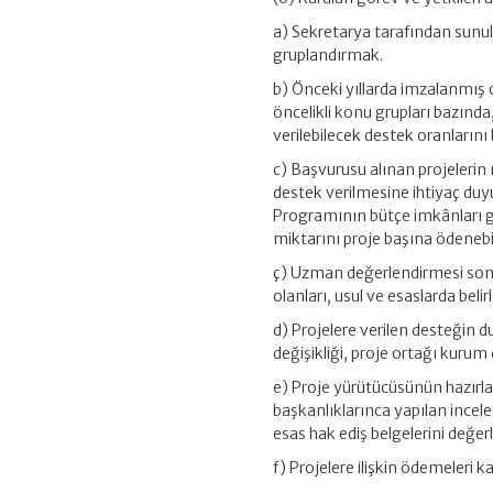
a) Sekretarya tarafından sunula
gruplandırmak.
b) Önceki yıllarda imzalanmış
öncelikli konu grupları bazında
verilebilecek destek oranlarını
c) Başvurusu alınan projelerin 
destek verilmesine ihtiyaç du
Programının bütçe imkânları gö
miktarını proje başına ödenebi
ç) Uzman değerlendirmesi sonu
olanları, usul ve esaslarda beli
d) Projelere verilen desteğin d
değişikliği, proje ortağı kurum
e) Proje yürütücüsünün hazırlad
başkanlıklarınca yapılan ince
esas hak ediş belgelerini değe
f) Projelere ilişkin ödemeleri 