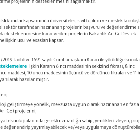
tirme projelerinin desteklenmesini sağlamaktır.
likli konular kapsamında üniversiteler, sivil toplum ve meslek kuruluşl
l sektör tarafından hazırlanan projelerin başvuru ve değerlendirme s
nda desteklenmesine karar verilen projelerin Bakanlık Ar-Ge Destek
lişkin usul ve esasları kapsar.
0/2019 tarihli ve 1691 sayılı Cumhurbaşkanı Kararı ile yürürlüğe konul
esteklemelere
İlişkin Kararın 6 ncı maddesinin sekizinci fıkrası, 8 inci
uncu maddesi, 10 uncu maddesinin üçüncü ve dördüncü fıkraları ve 11 i
yanılarak hazırlanmıştır.
çen;
noloji geliştirmeye yönelik, mevzuata uygun olarak hazırlanan en fazla
Ar-Ge) projelerini,
veya teknoloji alanında gerekli uzmanlığa sahip, yenilikleri izleyen, pro
rle değerlendirip yayımlayabilecek ve/veya uygulamaya dönüştürebil