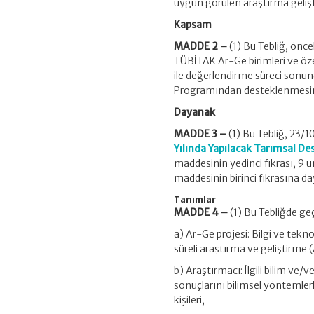
uygun görülen araştırma geliş
Kapsam
MADDE 2 –
(1) Bu Tebliğ, önce
TÜBİTAK Ar-Ge birimleri ve öze
ile değerlendirme süreci sonu
Programından desteklenmesine i
Dayanak
MADDE 3 –
(1) Bu Tebliğ, 23/1
Yılında Yapılacak Tarımsal D
maddesinin yedinci fıkrası, 9 
maddesinin birinci fıkrasına da
Tanımlar
MADDE 4 –
(1) Bu Tebliğde ge
a) Ar-Ge projesi: Bilgi ve tek
süreli araştırma ve geliştirme (
b) Araştırmacı: İlgili bilim ve/
sonuçlarını bilimsel yöntemle
kişileri,