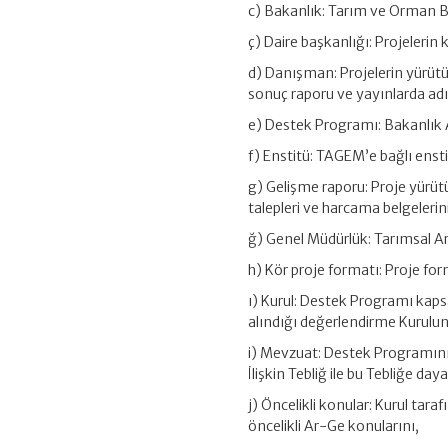
c) Bakanlık: Tarım ve Orman B
ç) Daire başkanlığı: Projelerin 
d) Danışman: Projelerin yürüt
sonuç raporu ve yayınlarda adı
e) Destek Programı: Bakanlık 
f) Enstitü: TAGEM’e bağlı enstit
g) Gelişme raporu: Proje yürütü
talepleri ve harcama belgelerin
ğ) Genel Müdürlük: Tarımsal A
h) Kör proje formatı: Proje form
ı) Kurul: Destek Programı kaps
alındığı değerlendirme Kurulun
i) Mevzuat: Destek Programın
İlişkin Tebliğ ile bu Tebliğe day
j) Öncelikli konular: Kurul tara
öncelikli Ar-Ge konularını,