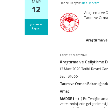
MAR
Haberi Ekleyen:
Klas Denetim
12
Araştırma ve G
Tarım ve Orma
Araştırma
yorumlar
ve
kapalı
Geliştirme
Destek
Araştırma ve 
Programına
İlişkin
Tebliğ
(No:
Tarih: 12 Mart 2020
2019/65)
Araştırma ve Geliştirme
için
12 Mart 2020 Tarihli Resmi Ga
Sayı: 31066
Tarım ve Orman Bakanlığınd
Amaç
MADDE 1 –
(1) Bu Tebliğin ama
ve teknolojilerin geliştirilmesi,