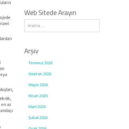
nuların
Web Sitede Arayın
rojede
nzeri
nlardan
Arşiv
i
Temmuz 2026
pan
Haziran 2026
veya
Mayıs 2026
luşları,
Nisan 2026
teknik,
ç en az
Mart 2026
atandaşı
Şubat 2026
,
Ocak 2026