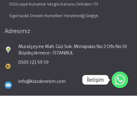
5520 sayılı Kurumlar Vergisi Kanunu Sirküleri /73
Sigortacılık Destek Hizmetleri Yönetmeliği Değişti
Adresimiz
Muratçeşme Mah. Güz Sok. Mimapalas No:2 Ofis No:10
Büyükçekmece- İSTANBUL
0505 123 59 59
İletişim
İletişim
info@klasdenetim.com
Hızlı Menü
Ana Sayfa
Hakkımızda
Hizmetlerimiz
Güncel Mevzuat