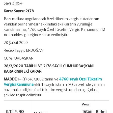
Sayı: 31054
Karar Sayısı: 2178
Bazı mallara uygulanacak özel tüketim vergisi tutarlarının
yeniden belirlenmesi hakkındaki ekli Kararın yürürlüğe
konulmasına, 4760 sayılı Özel Tüketim Vergisi Kanununun 12
nci maddesi gereğince karar verilmiştir.
28 Şubat 2020
Recep Tayyip ERDOĞAN
CUMHURBAŞKANI
28/2/2020 TARİHLİ VE 2178 SAYILI CUMHURBAŞKANI
KARARININ EKİ KARAR
MADDE 1
– (1) 6/6/2002 tarihli ve
4760 sayılı Özel Tüketim
Vergisi Kanununa
ekli (I) sayılı listenin (A) cetvelinde yer alan
bazı mallara ilişkin özel tüketim vergisi tutarları aşağıdaki
şekilde tespit edilmiştir.
Vergi
Tutarı
G.T.İ.P. NO
Birimi