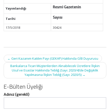
Resmi Gazetenin
Yayımlandığı
Sayısı
Tarihi
17/5/2018
30424
Post
←
Geri Kazanım Katılım Payı (GEKAP) Hakkında GİB Duyurusu
navigation
Bankalarca Ticari Müşterilerden Alınabilecek Ücretlere İlişkin
Usul ve Esaslar Hakkında Tebliğ (Sayı: 2020/4)’de Değişiklik
Yapılmasına İlişkin Tebliğ (Sayı: 2020/5)
→
E-Bülten Üyeliği
Adınız (gerekli)