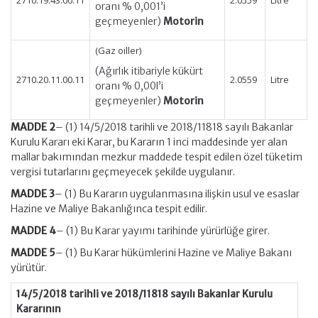
2710.19.43.00.11
2.0559
Litre
oranı % 0,001’i
geçmeyenler)
Motorin
(Gaz oiller)
(Ağırlık itibariyle kükürt
2710.20.11.00.11
2.0559
Litre
oranı % 0,00l’i
geçmeyenler)
Motorin
MADDE 2
– (1) 14/5/2018 tarihli ve 2018/11818 sayılı Bakanlar
Kurulu Kararı eki Karar, bu Kararın 1 inci maddesinde yer alan
mallar bakımından mezkur maddede tespit edilen özel tüketim
vergisi tutarlarını geçmeyecek şekilde uygulanır.
MADDE 3
– (1) Bu Kararın uygulanmasına ilişkin usul ve esaslar
Hazine ve Maliye Bakanlığınca tespit edilir.
MADDE 4
– (1) Bu Karar yayımı tarihinde yürürlüğe girer.
MADDE 5
– (1) Bu Karar hükümlerini Hazine ve Maliye Bakanı
yürütür.
14/5/2018 tarihli ve 2018/11818 sayılı Bakanlar Kurulu
Kararının