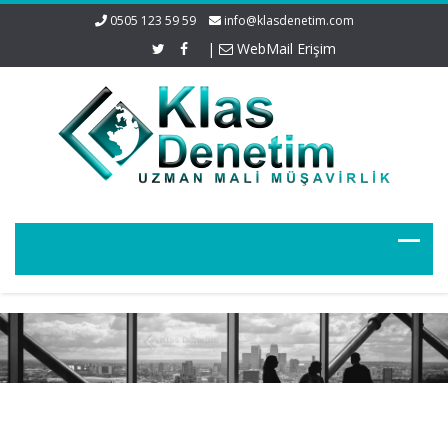
0505 123 59 59
info@klasdenetim.com
|
WebMail Erişim