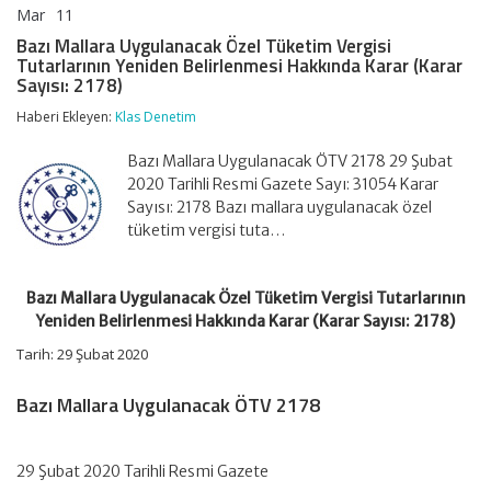
Mar
11
Bazı
yorumlar kapalı
Mallara
Bazı Mallara Uygulanacak Özel Tüketim Vergisi
Uygulanacak
Tutarlarının Yeniden Belirlenmesi Hakkında Karar (Karar
Özel
Sayısı: 2178)
Tüketim
Vergisi
Haberi Ekleyen:
Klas Denetim
Tutarlarının
Yeniden
Bazı Mallara Uygulanacak ÖTV 2178 29 Şubat
Belirlenmesi
Hakkında
2020 Tarihli Resmi Gazete Sayı: 31054 Karar
Karar
Sayısı: 2178 Bazı mallara uygulanacak özel
(Karar
tüketim vergisi tuta…
Sayısı:
2178)
için
Bazı Mallara Uygulanacak Özel Tüketim Vergisi Tutarlarının
Yeniden Belirlenmesi Hakkında Karar (Karar Sayısı: 2178)
Tarih: 29 Şubat 2020
Bazı Mallara Uygulanacak ÖTV 2178
29 Şubat 2020 Tarihli Resmi Gazete