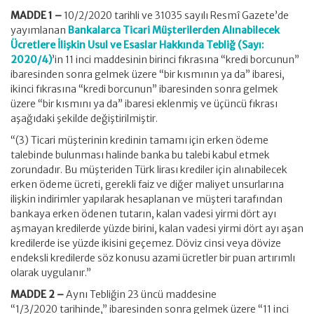
MADDE 1 –
10/2/2020 tarihli ve 31035 sayılı Resmî Gazete’de
yayımlanan
Bankalarca Ticari Müşterilerden Alınabilecek
Ücretlere İlişkin Usul ve Esaslar Hakkında Tebliğ (Sayı:
2020/4)
’in 11 inci maddesinin birinci fıkrasına “kredi borcunun”
ibaresinden sonra gelmek üzere “bir kısmının ya da” ibaresi,
ikinci fıkrasına “kredi borcunun” ibaresinden sonra gelmek
üzere “bir kısmını ya da” ibaresi eklenmiş ve üçüncü fıkrası
aşağıdaki şekilde değiştirilmiştir.
“(3) Ticari müşterinin kredinin tamamı için erken ödeme
talebinde bulunması halinde banka bu talebi kabul etmek
zorundadır. Bu müşteriden Türk lirası krediler için alınabilecek
erken ödeme ücreti, gerekli faiz ve diğer maliyet unsurlarına
ilişkin indirimler yapılarak hesaplanan ve müşteri tarafından
bankaya erken ödenen tutarın, kalan vadesi yirmi dört ayı
aşmayan kredilerde yüzde birini, kalan vadesi yirmi dört ayı aşan
kredilerde ise yüzde ikisini geçemez. Döviz cinsi veya dövize
endeksli kredilerde söz konusu azami ücretler bir puan artırımlı
olarak uygulanır.”
MADDE 2 –
Aynı Tebliğin 23 üncü maddesine
“1/3/2020 tarihinde,” ibaresinden sonra gelmek üzere “11 inci