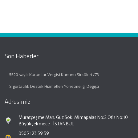
Son Haberler
5520 sayılı Kurumlar Vergisi Kanunu Sirküleri /73
Sigortacılık Destek Hizmetleri Yönetmeliği Değişti
Adresimiz
Muratçeşme Mah. Güz Sok. Mimapalas No:2 Ofis No:10
Büyükçekmece- İSTANBUL
0505 123 59 59