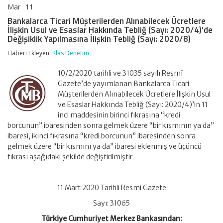
Mar
11
Bankalarca
yorumlar kapalı
Ticari
Bankalarca Ticari Müşterilerden Alınabilecek Ücretlere
Müşterilerden
İlişkin Usul ve Esaslar Hakkında Tebliğ (Sayı: 2020/4)’de
Alınabilecek
Değişiklik Yapılmasına İlişkin Tebliğ (Sayı: 2020/8)
Ücretlere
İlişkin
Haberi Ekleyen:
Klas Denetim
Usul
ve
10/2/2020 tarihli ve 31035 sayılı Resmî
Esaslar
Hakkında
Gazete’de yayımlanan Bankalarca Ticari
Tebliğ
Müşterilerden Alınabilecek Ücretlere İlişkin Usul
(Sayı:
ve Esaslar Hakkında Tebliğ (Sayı: 2020/4)’in 11
2020/4)’de
inci maddesinin birinci fıkrasına “kredi
Değişiklik
borcunun” ibaresinden sonra gelmek üzere “bir kısmının ya da”
Yapılmasına
İlişkin
ibaresi, ikinci fıkrasına “kredi borcunun” ibaresinden sonra
Tebliğ
gelmek üzere “bir kısmını ya da” ibaresi eklenmiş ve üçüncü
(Sayı:
fıkrası aşağıdaki şekilde değiştirilmiştir.
2020/8)
için
11 Mart 2020 Tarihli Resmi Gazete
Sayı: 31065
Türkiye Cumhuriyet Merkez Bankasından: