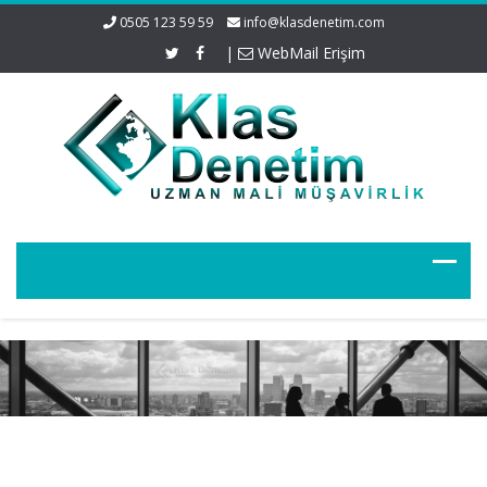
0505 123 59 59
info@klasdenetim.com
|
WebMail Erişim