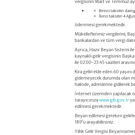
vergisinin Mart ve Temmuz ayla
Birinci taksitin damg
İkinci taksitin 4 Ağ
ödenmesi gerekmektedir.
Mükelleflerimiz vergilerini; Ba
bankalardan ve tüm vergi daire
Ayrıca, Hazır Beyan Sistemi ile
kaynaklı gelir vergisinin Başka
ile 02:00-23:45 saatleri ara
Kira geliri elde eden 60 yaşını 
gidemeyecek durumda olan müke
halinde, adreslerine gidilerek
İnternet üzerinden yapılacak 
tarayıcınıza
www.gib.gov.tr
ya 
edilmesi gerekmektedir.
Beyan edilmesi gereken gelirle
189’u arayabilirsiniz.
Yıllık Gelir Vergisi Beyanname