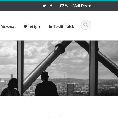
|
WebMail Erişim
 Mevzuat
İletişim
Teklif Talebi