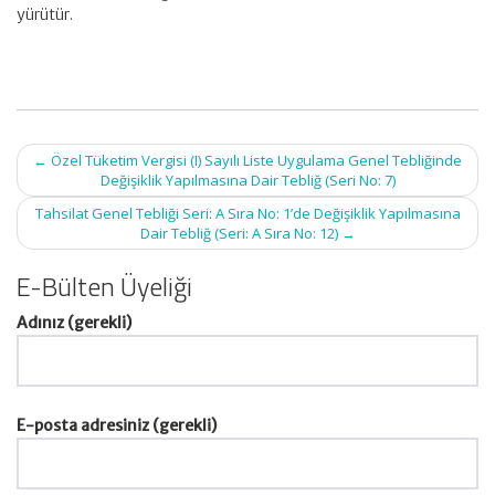
yürütür.
Post
←
Özel Tüketim Vergisi (I) Sayılı Liste Uygulama Genel Tebliğinde
navigation
Değişiklik Yapılmasına Dair Tebliğ (Seri No: 7)
Tahsilat Genel Tebliği Seri: A Sıra No: 1’de Değişiklik Yapılmasına
Dair Tebliğ (Seri: A Sıra No: 12)
→
E-Bülten Üyeliği
Adınız (gerekli)
E-posta adresiniz (gerekli)