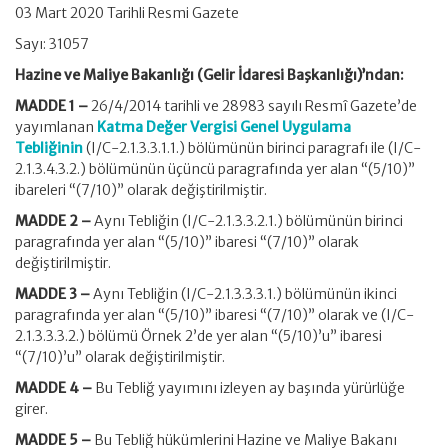
03 Mart 2020 Tarihli Resmi Gazete
Sayı: 31057
Hazine ve Maliye Bakanlığı (Gelir İdaresi Başkanlığı)’ndan:
MADDE 1 –
26/4/2014 tarihli ve 28983 sayılı Resmî Gazete’de
yayımlanan
Katma Değer Vergisi Genel Uygulama
Tebliğinin
(I/C-2.1.3.3.1.1.) bölümünün birinci paragrafı ile (I/C-
2.1.3.4.3.2.) bölümünün üçüncü paragrafında yer alan “(5/10)”
ibareleri “(7/10)” olarak değiştirilmiştir.
MADDE 2 –
Aynı Tebliğin (I/C-2.1.3.3.2.1.) bölümünün birinci
paragrafında yer alan “(5/10)” ibaresi “(7/10)” olarak
değiştirilmiştir.
MADDE 3 –
Aynı Tebliğin (I/C-2.1.3.3.3.1.) bölümünün ikinci
paragrafında yer alan “(5/10)” ibaresi “(7/10)” olarak ve (I/C-
2.1.3.3.3.2.) bölümü Örnek 2’de yer alan “(5/10)’u” ibaresi
“(7/10)’u” olarak değiştirilmiştir.
MADDE 4 –
Bu Tebliğ yayımını izleyen ay başında yürürlüğe
girer.
MADDE 5 –
Bu Tebliğ hükümlerini Hazine ve Maliye Bakanı