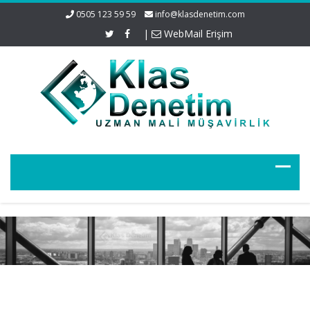
0505 123 59 59
info@klasdenetim.com
|
WebMail Erişim