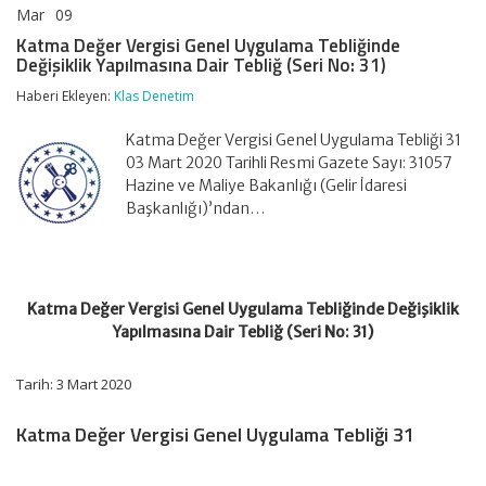
Mar
09
Katma
yorumlar kapalı
Değer
Katma Değer Vergisi Genel Uygulama Tebliğinde
Vergisi
Değişiklik Yapılmasına Dair Tebliğ (Seri No: 31)
Genel
Uygulama
Haberi Ekleyen:
Klas Denetim
Tebliğinde
Değişiklik
Katma Değer Vergisi Genel Uygulama Tebliği 31
Yapılmasına
Dair
03 Mart 2020 Tarihli Resmi Gazete Sayı: 31057
Tebliğ
Hazine ve Maliye Bakanlığı (Gelir İdaresi
(Seri
Başkanlığı)’ndan…
No:
31)
için
Katma Değer Vergisi Genel Uygulama Tebliğinde Değişiklik
Yapılmasına Dair Tebliğ (Seri No: 31)
Tarih: 3 Mart 2020
Katma Değer Vergisi Genel Uygulama Tebliği 31