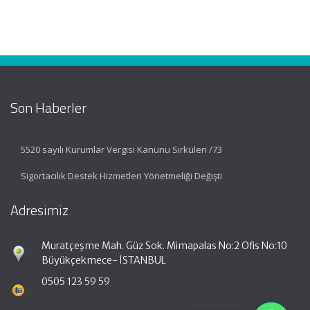
Son Haberler
5520 sayılı Kurumlar Vergisi Kanunu Sirküleri /73
Sigortacılık Destek Hizmetleri Yönetmeliği Değişti
Adresimiz
Muratçeşme Mah. Güz Sok. Mimapalas No:2 Ofis No:10
Büyükçekmece- İSTANBUL
0505 123 59 59