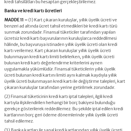
kredi tahsilâtları bu hesaptan gerçekleştirilemez.
Banka ve kredi kartı ücretleri
MADDE 11 –
(1) Kart çıkaran kuruluşlar, yıllık üyelik ücreti ve
benzeri ad altında ücret tahsil etmedikleri bir kredi kartı türü
sunmak zorundadır. Finansal tüketiciler tarafından yapılan
ücretsiz kredi kartı başvurularının kuruluşlarca reddedilmesi
hâlinde, bu başvuruya istinaden yıllık üyelik ücreti olan kredi
kartı verilemez. Kart çıkaran kuruluşlar yıllık üyelik ücreti
bulunmayan kredi kartı limiti belirlerken, yıllık üyelik ücreti
bulunan kredi kartı değerlendirme kriterlerini aynen
uygulamakla yükümlüdür. Finansal tüketicilerin yıllık üyelik
ücreti bulunan kredi kartını limiti aynı kalmak kaydıyla yıllık
üyelik ücreti bulunmayan kredi kartı ile değiştirme talepleri, kart
çıkaran kuruluşlar tarafından yerine getirilmek zorundadır.
(2) Finansal tüketicinin kredi kartı iptal talepleri, ilgili kredi
kartıyla ilişkilendirilen herhangi bir borç bakiyesi bulunduğu
gerekçe gösterilerek reddedilemez. Bu şekilde iptal edilen kredi
kartlarının borç geri ödeme dönemlerinde yıllık üyelik ücreti
tahsil edilemez.
(3) Banka kartları ile sanal kredi kartlarından yıllık üyelik ücreti