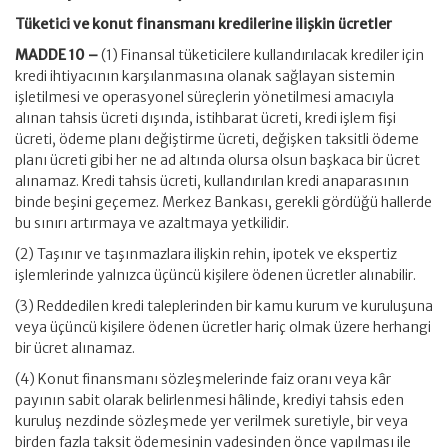
Tüketici ve konut finansmanı kredilerine ilişkin ücretler
MADDE 10 –
(1) Finansal tüketicilere kullandırılacak krediler için
kredi ihtiyacının karşılanmasına olanak sağlayan sistemin
işletilmesi ve operasyonel süreçlerin yönetilmesi amacıyla
alınan tahsis ücreti dışında, istihbarat ücreti, kredi işlem fişi
ücreti, ödeme planı değiştirme ücreti, değişken taksitli ödeme
planı ücreti gibi her ne ad altında olursa olsun başkaca bir ücret
alınamaz. Kredi tahsis ücreti, kullandırılan kredi anaparasının
binde beşini geçemez. Merkez Bankası, gerekli gördüğü hallerde
bu sınırı artırmaya ve azaltmaya yetkilidir.
(2) Taşınır ve taşınmazlara ilişkin rehin, ipotek ve ekspertiz
işlemlerinde yalnızca üçüncü kişilere ödenen ücretler alınabilir.
(3) Reddedilen kredi taleplerinden bir kamu kurum ve kuruluşuna
veya üçüncü kişilere ödenen ücretler hariç olmak üzere herhangi
bir ücret alınamaz.
(4) Konut finansmanı sözleşmelerinde faiz oranı veya kâr
payının sabit olarak belirlenmesi hâlinde, krediyi tahsis eden
kuruluş nezdinde sözleşmede yer verilmek suretiyle, bir veya
birden fazla taksit ödemesinin vadesinden önce yapılması ile