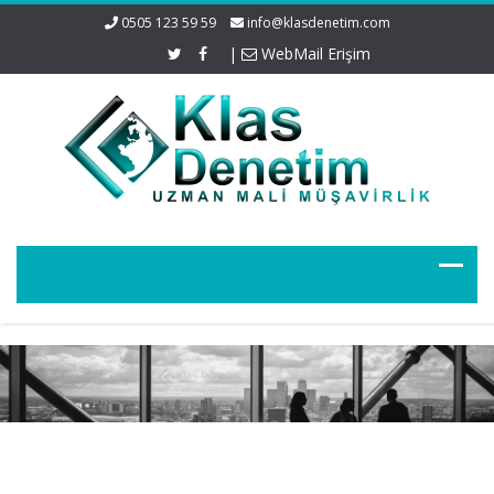
0505 123 59 59
info@klasdenetim.com
|
WebMail Erişim