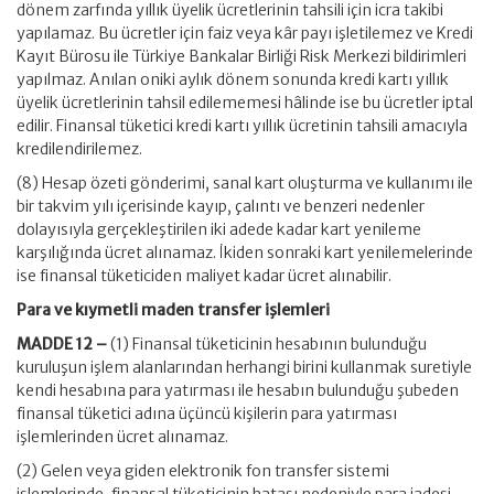
dönem zarfında yıllık üyelik ücretlerinin tahsili için icra takibi
yapılamaz. Bu ücretler için faiz veya kâr payı işletilemez ve Kredi
Kayıt Bürosu ile Türkiye Bankalar Birliği Risk Merkezi bildirimleri
yapılmaz. Anılan oniki aylık dönem sonunda kredi kartı yıllık
üyelik ücretlerinin tahsil edilememesi hâlinde ise bu ücretler iptal
edilir. Finansal tüketici kredi kartı yıllık ücretinin tahsili amacıyla
kredilendirilemez.
(8) Hesap özeti gönderimi, sanal kart oluşturma ve kullanımı ile
bir takvim yılı içerisinde kayıp, çalıntı ve benzeri nedenler
dolayısıyla gerçekleştirilen iki adede kadar kart yenileme
karşılığında ücret alınamaz. İkiden sonraki kart yenilemelerinde
ise finansal tüketiciden maliyet kadar ücret alınabilir.
Para ve kıymetli maden transfer işlemleri
MADDE 12 –
(1) Finansal tüketicinin hesabının bulunduğu
kuruluşun işlem alanlarından herhangi birini kullanmak suretiyle
kendi hesabına para yatırması ile hesabın bulunduğu şubeden
finansal tüketici adına üçüncü kişilerin para yatırması
işlemlerinden ücret alınamaz.
(2) Gelen veya giden elektronik fon transfer sistemi