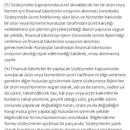
(3) Sözleşmeler kapsamında ücret alınabilecek her bir ürün veya
hizmet için finansal tüketicinin onayının alınması zorunludur.
Sözleşmede ücreti belirlenmiş olan ürün ve hizmetler haricinde
bir ürün veya hizmetin kuruluşlar tarafından ücret karşılığı
verilebilmesi için işlemin gerçekleştirildiği alanın yapısına uygun
bir şekilde, finansal tüketiciye işlem öncesinde ücrete ilişkin bilgi
verilmesi ve finansal tüketicinin onayının alınması
gerekmektedir. Kuruluşlar tarafından finansal tüketicinin
onayının alındığı ispat edilemediği takdirde, onay alınmamış
sayılır.
(4) Finansal tüketiciler ile yapılacak sözleşmeler kapsamında
sunulacak ürün veya hizmetlerin ücret tarifesini ve bilgi verilmesi
gereken diğer hususları göstermek üzere sözleşmeye ilişkin her
bir ürün veya hizmetin asgari olarak; adı ya da tanımı, vadesi ya
da süresi, tahsil edilecek faiz, kâr payı veya ücret kalemleri ile
bunların tahsil yöntemi, geçerli olduğu süre, geçerlilik süresi
sonunda yapılacak değişikliğin tutarı, oranı ya da değişikliğin
hangi esasa göre yapılacağı hususlarını içerecek şekilde
bilgilendirme formu hazırlanması zorunludur. Bilgilendirme
formu sözleşmenin ayrılmaz bir parçasıdır. Sözleşmenin yazılı
olarak kurulması durumunda bu formun taraflarca imzalanmış