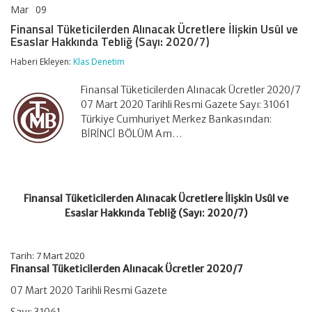
Mar
09
Finansal
yorumlar kapalı
Tüketicilerden
Finansal Tüketicilerden Alınacak Ücretlere İlişkin Usûl ve
Alınacak
Esaslar Hakkında Tebliğ (Sayı: 2020/7)
Ücretlere
İlişkin
Haberi Ekleyen:
Klas Denetim
Usûl
ve
Finansal Tüketicilerden Alınacak Ücretler 2020/7
Esaslar
Hakkında
07 Mart 2020 Tarihli Resmi Gazete Sayı: 31061
Tebliğ
Türkiye Cumhuriyet Merkez Bankasından:
(Sayı:
BİRİNCİ BÖLÜM Am…
2020/7)
için
Finansal Tüketicilerden Alınacak Ücretlere İlişkin Usûl ve
Esaslar Hakkında Tebliğ (Sayı: 2020/7)
Tarih: 7 Mart 2020
Finansal Tüketicilerden Alınacak Ücretler 2020/7
07 Mart 2020 Tarihli Resmi Gazete