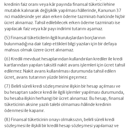
kredinin faiz oranı veya kâr payında finansal tüketici lehine
mutabık kalınarak değişiklik yapılması hâllerinde, Kanunun 37
nci maddesinde yer alan erken ödeme tazminatı haricinde hiçbir
ücret alınamaz. Tahsil edilebilecek erken ödeme tazminatı ise
yapılacak faiz veya kâr payı indirimi tutarını aşamaz.
(5) Finansal tüketicilerin ilgili kuruluşlardan borçlarının
bulunmadığına dair talep ettikleri bilgi yazıları için bir defaya
mahsus olmak üzere ücret alınamaz.
(6) Kredili mevduat hesaplarından kullandırılan krediler ile kredi
kartlarından yapılan taksitli nakit avans işlemleri için ücret tahsil
edilemez. Nakit avans kullanılması durumunda tahsil edilen
ücret, avans tutarının yüzde birini geçemez.
(7) Belirli süreli kredi sözleşmesine ilişkin bir hesap açılması ve
bu hesaptan sadece kredi ile ilgili işlemler yapılması durumunda,
bu hesaba ilişkin herhangi bir ücret alınamaz. Bu hesap, finansal
tüketicinin aksine yazılı talebi olmaması hâlinde kredinin
ödenmesi ile kapanır.
(8) Finansal tüketicinin onayı olmaksızın, belirli süreli kredi
sözleşmesi ile ilişkili bir kredili hesap sözleşmesi yapılamaz ve