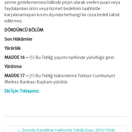
yerine getirilememesi hâlinde peşin olarak verilen puan veya
faydalanılan ürün veya hizmet bedelinin taahhütle
karşılanamayan kısmı dışında herhangi bir ceza bedeli tahsil
edilemez.
DÖRDÜNCÜ BÖLÜM
Son Hükümler
Yürürlük
MADDE 16 –
(1) Bu Tebliğ yayımı tarihinde yürürlüğe girer.
Yürütme
MADDE 17 –
(1) Bu Tebliğ hükümlerini Türkiye Cumhuriyet
Merkez Bankası Başkanı yürütür.
Eki İçin Tıklayınız
Post
←
Zorunlu Karşılıklar Hakkında Tebliğ (Sayı: 2013/15)’de