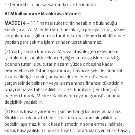
sistemi yatırımları kapsamında ücret alınamaz.
ATM kullanımı ve kiralık kasa hizmeti
MADDE 14 –
(1) Finansal tüketicinin hesabının bulunduğu
kuruluşa ait ATM’lerden kendi hesabı için para yatırma, bakiye
sorgulama ve ilgili kuruluş tarafından belirlenen limit dâhilinde
yapılan para çekme işlemlerinden ücret alınamaz.
(2) Yurtiçi başka kuruluş ATM’si vasıtası ile gerçekleştirilen
işlemlerden alınabilecek ücret, diğer kuruluşa işlem karşılığı
ödenen tutar ile bu tutarın azami yüzde onbeşine kadar
belirlenebilecek tutar toplamını aşmayacak şekilde, finansal
tüketici ile ilgili kuruluş arasında düzenlenen sözleşme
çerçevesinde belirlenir veya işlem anında finansal tüketicinin
onayı alınarak tahsil edilebilir. Diğer kuruluşa işlem karşılığı
ödenen tutarda Merkez Bankasının uygun görüşü alınarak
değişiklik yapılabilir.
(3) Kiralık kasa ziyaretine ilişkin herhangi bir ücret alınamaz.
Kiralık kasa depozito bedeli kiralanan kasanın bir yıllık kira
bedelini aşamaz. Kiralık kasa hizmetinin sona ermesi hâlinde,
kiralık kasaya ilişkin finansal tüketici tarafından verilen bir hasar,