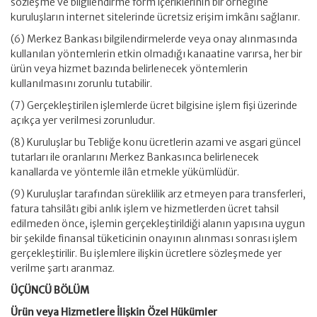
sözleşme ve bilgilendirme form içeriklerinin bir örneğine
kuruluşların internet sitelerinde ücretsiz erişim imkânı sağlanır.
(6) Merkez Bankası bilgilendirmelerde veya onay alınmasında
kullanılan yöntemlerin etkin olmadığı kanaatine varırsa, her bir
ürün veya hizmet bazında belirlenecek yöntemlerin
kullanılmasını zorunlu tutabilir.
(7) Gerçekleştirilen işlemlerde ücret bilgisine işlem fişi üzerinde
açıkça yer verilmesi zorunludur.
(8) Kuruluşlar bu Tebliğe konu ücretlerin azami ve asgari güncel
tutarları ile oranlarını Merkez Bankasınca belirlenecek
kanallarda ve yöntemle ilân etmekle yükümlüdür.
(9) Kuruluşlar tarafından süreklilik arz etmeyen para transferleri,
fatura tahsilâtı gibi anlık işlem ve hizmetlerden ücret tahsil
edilmeden önce, işlemin gerçekleştirildiği alanın yapısına uygun
bir şekilde finansal tüketicinin onayının alınması sonrası işlem
gerçekleştirilir. Bu işlemlere ilişkin ücretlere sözleşmede yer
verilme şartı aranmaz.
ÜÇÜNCÜ BÖLÜM
Ürün veya Hizmetlere İlişkin Özel Hükümler