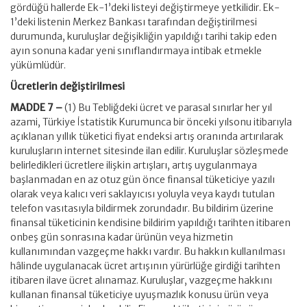
gördüğü hallerde Ek-1’deki listeyi değiştirmeye yetkilidir. Ek-
1’deki listenin Merkez Bankası tarafından değiştirilmesi
durumunda, kuruluşlar değişikliğin yapıldığı tarihi takip eden
ayın sonuna kadar yeni sınıflandırmaya intibak etmekle
yükümlüdür.
Ücretlerin değiştirilmesi
MADDE 7 –
(1) Bu Tebliğdeki ücret ve parasal sınırlar her yıl
azami, Türkiye İstatistik Kurumunca bir önceki yılsonu itibarıyla
açıklanan yıllık tüketici fiyat endeksi artış oranında artırılarak
kuruluşların internet sitesinde ilan edilir. Kuruluşlar sözleşmede
belirledikleri ücretlere ilişkin artışları, artış uygulanmaya
başlanmadan en az otuz gün önce finansal tüketiciye yazılı
olarak veya kalıcı veri saklayıcısı yoluyla veya kaydı tutulan
telefon vasıtasıyla bildirmek zorundadır. Bu bildirim üzerine
finansal tüketicinin kendisine bildirim yapıldığı tarihten itibaren
onbeş gün sonrasına kadar ürünün veya hizmetin
kullanımından vazgeçme hakkı vardır. Bu hakkın kullanılması
hâlinde uygulanacak ücret artışının yürürlüğe girdiği tarihten
itibaren ilave ücret alınamaz. Kuruluşlar, vazgeçme hakkını
kullanan finansal tüketiciye uyuşmazlık konusu ürün veya