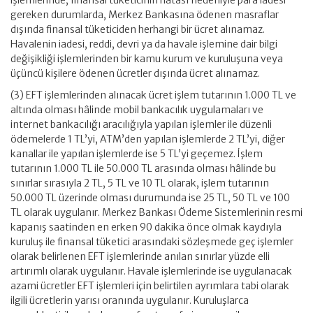
işlemlerinde, finansal tüketicinin hatası nedeniyle para iadesi
gereken durumlarda, Merkez Bankasına ödenen masraflar
dışında finansal tüketiciden herhangi bir ücret alınamaz.
Havalenin iadesi, reddi, devri ya da havale işlemine dair bilgi
değişikliği işlemlerinden bir kamu kurum ve kuruluşuna veya
üçüncü kişilere ödenen ücretler dışında ücret alınamaz.
(3) EFT işlemlerinden alınacak ücret işlem tutarının 1.000 TL ve
altında olması hâlinde mobil bankacılık uygulamaları ve
internet bankacılığı aracılığıyla yapılan işlemler ile düzenli
ödemelerde 1 TL’yi, ATM’den yapılan işlemlerde 2 TL’yi, diğer
kanallar ile yapılan işlemlerde ise 5 TL’yi geçemez. İşlem
tutarının 1.000 TL ile 50.000 TL arasında olması hâlinde bu
sınırlar sırasıyla 2 TL, 5 TL ve 10 TL olarak, işlem tutarının
50.000 TL üzerinde olması durumunda ise 25 TL, 50 TL ve 100
TL olarak uygulanır. Merkez Bankası Ödeme Sistemlerinin resmi
kapanış saatinden en erken 90 dakika önce olmak kaydıyla
kuruluş ile finansal tüketici arasındaki sözleşmede geç işlemler
olarak belirlenen EFT işlemlerinde anılan sınırlar yüzde elli
artırımlı olarak uygulanır. Havale işlemlerinde ise uygulanacak
azami ücretler EFT işlemleri için belirtilen ayrımlara tabi olarak
ilgili ücretlerin yarısı oranında uygulanır. Kuruluşlarca