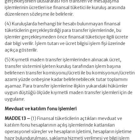
gerçekleştirilen uluslararası fon transferi ve mesajlaşma
işlemlerinin ücretleri ise finansal tüketici ile kuruluş arasında
düzenlenen sözleşme ile belirlenir.
(4) Kuruluşlarda herhangi bir hesabı bulunmayan finansal
tüketicilerin gerçekleştirdiği para transfer işlemlerinde, bu
işlemler gerçekleşmeden önce finansal tüketiciye ilgili ücrete
dair bilgi verilir. İşlem tutarı ve ücret bilgisi işlem fişi üzerinde
açıkça gösterilir.
(5) Kıymetli maden transfer işlemlerinden alınacak ücret,
transfer sistemini işleten kuruluş tarafından işlem başına
belirlenen transfer komisyonu/ücreti ile bu komisyonun/ücretin
azami yüzde onbeşine kadar belirlenebilecek tutar toplamını
aşamaz. Para transfer işlemlerine ilişkin yukarıdaki hükümler
uygun düştüğü ölçüde kıymetli maden transfer işlemleri için de
uygulanır.
Mevduat ve katılım fonu işlemleri
MADDE 13 –
(1) Finansal tüketicilerin açtıkları mevduat ve
katılım fonu hesaplarının açılış işlemlerinde katlanılan
operasyonel süreçler ve hesapların işletimi, hesapların işletime
hazır bulundurulması, saklama hizmeti verilmesi ve bilgi işlem