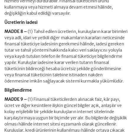
hizmeti vermeyi durdurabilir. Finansal tüketicinin ürünü
kullanmaya veya hizmeti almaya devam etmesi hâlinde,
değişikliğin kabul edildiği varsayılır.
Ücretlerin iadesi
MADDE 8 –
(1) Tahsil edilen ücretlerin, kuruluşların karar birimleri
veya adli, idari ve yetkili diğer makamların kararları neticesinde
finansal tüketiciye iadesinin gerekmesi hâlinde, iadesi gereken
tutar ve tahsil yöntemi hakkında kalıcı veri saklayıcısı yoluyla
veya kaydı tutulan telefon ile finansal tüketiciye bilgilendirme
yapılır. Kuruluşlar iadesine karar verilen tutarın finansal
tüketicinin bildireceği hesaba ücretsiz şekilde gönderilmesine
veya finansal tüketicinin talebine istinaden nakden
ödenmesine imkân sağlayacak sistemi kurmakla yükümlüdür.
Bilgilendirme
MADDE 9 –
(1) Finansal tüketicilerden alınacak faiz, kâr payı,
ücret ve diğer kesintilere ilişkin güncel bilgiler açık, anlaşılır ve
kolay erişilebilir bir şekilde kuruluşların internet sitelerinde
karşılaştırmaya uygun bir biçimde yer alır. Bu bilgilerde değişiklik
olması hâlinde internet sitesi eşzamanlı olarak güncellenir.
Kuruluşlar, kredi ürünlerinin kullanılması hâlinde ortaya çıkacak