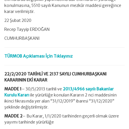
Yapılması
konulmasına, 5510 sayılı Kanunun mezkûr maddesi gereğince
Hakkında
Karar
karar verilmiştir.
(Karar
Sayısı:
22 Şubat 2020
2137)
Recep Tayyip ERDOĞAN
için
CUMHURBAŞKANI
TÜRMOB Açıklaması İçin Tıklayınız
22/2/2020 TARİHLİ VE 2137 SAYILI CUMHURBAŞKANI
KARARININ EKİ KARAR
MADDE 1
– 30/5/2013 tarihli ve
2013/4966 sayılı Bakanlar
Kurulu Kararı
ile yürürlüğe konulan Kararın 2 nci maddesinin
ikinci fıkrasında yer alan “31/12/2019” ibaresi “31/12/2020”
şeklinde değiştirilmiştir.
MADDE 2
– Bu Karar, 1/1/2020 tarihinden geçerli olmak üzere
yayımı tarihinde yürürlüğe