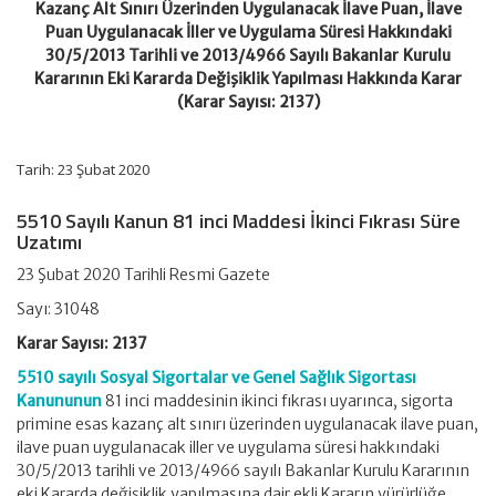
Kazanç Alt Sınırı Üzerinden Uygulanacak İlave Puan, İlave
Kazanç
Alt
Puan Uygulanacak İller ve Uygulama Süresi Hakkındaki
Sınırı
30/5/2013 Tarihli ve 2013/4966 Sayılı Bakanlar Kurulu
Üzerinden
Kararının Eki Kararda Değişiklik Yapılması Hakkında Karar
Uygulanacak
(Karar Sayısı: 2137)
İlave
Puan,
İlave
Puan
Tarih: 23 Şubat 2020
Uygulanacak
İller
5510 Sayılı Kanun 81 inci Maddesi İkinci Fıkrası Süre
ve
Uygulama
Uzatımı
Süresi
Hakkındaki
23 Şubat 2020 Tarihli Resmi Gazete
30/5/2013
Sayı: 31048
Tarihli
ve
Karar Sayısı: 2137
2013/4966
Sayılı
5510 sayılı Sosyal Sigortalar ve Genel Sağlık Sigortası
Bakanlar
Kanununun
81 inci maddesinin ikinci fıkrası uyarınca, sigorta
Kurulu
Kararının
primine esas kazanç alt sınırı üzerinden uygulanacak ilave puan,
Eki
ilave puan uygulanacak iller ve uygulama süresi hakkındaki
Kararda
30/5/2013 tarihli ve 2013/4966 sayılı Bakanlar Kurulu Kararının
Değişiklik
eki Kararda değişiklik yapılmasına dair ekli Kararın yürürlüğe