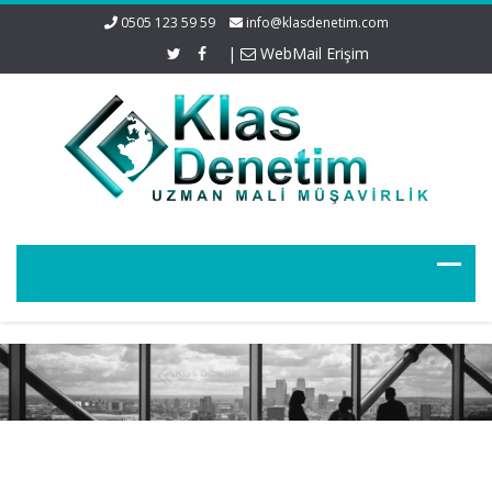
0505 123 59 59
info@klasdenetim.com
|
WebMail Erişim