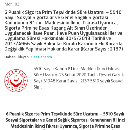
Mar
03
6
yorumlar kapalı
Puanlık
6 Puanlık Sigorta Prim Teşvikinde Süre Uzatımı – 5510
Sigorta
Sayılı Sosyal Sigortalar ve Genel Sağlık Sigortası
Prim
Kanununun 81 inci Maddesinin İkinci Fıkrası Uyarınca,
Teşvikinde
Sigorta Primine Esas Kazanç Alt Sınırı Üzerinden
Süre
Uygulanacak İlave Puan, İlave Puan Uygulanacak İller ve
Uzatımı
Uygulama Süresi Hakkındaki 30/5/2013 Tarihli ve
–
2013/4966 Sayılı Bakanlar Kurulu Kararının Eki Kararda
5510
Değişiklik Yapılması Hakkında Karar (Karar Sayısı: 2137)
Sayılı
Sosyal
Haberi Ekleyen:
Klas Denetim
Sigortalar
ve
Genel
5510 Sayılı Kanun 81 inci Maddesi İkinci Fıkrası
Sağlık
Süre Uzatımı 23 Şubat 2020 Tarihli Resmi Gazete
Sigortası
Sayı: 31048 Karar Sayısı: 2137 5510 sayılı Sosyal
Kanununun
Sig…
81
inci
Maddesinin
İkinci
Fıkrası
Uyarınca,
6 Puanlık Sigorta Prim Teşvikinde Süre Uzatımı – 5510 Sayılı
Sigorta
Sosyal Sigortalar ve Genel Sağlık Sigortası Kanununun 81 inci
Primine
Maddesinin İkinci Fıkrası Uyarınca, Sigorta Primine Esas
Esas