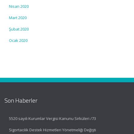
Nisan 2020
Mart 2020
Şubat 2020
Ocak 2020
Son Haberler
5520 sayılı Kurumlar Vergisi Kanunu Sirküleri /73
Sigortacılık Destek Hizmetleri Yönetmeliği Değişti