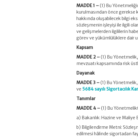
MADDE 1 –
(1) Bu Yönetmeliğin
kurulmasından önce gerekse ku
hakkında oluşabilecek bilgi eks
sözleşmenin işleyişi ile ilgili ol
ve gelişmelerden ilgililerin ha
görev ve yükümlülüklere dair u
Kapsam
MADDE 2 –
(1) Bu Yönetmelik, 
mevzuatı kapsamında risk üstle
Dayanak
MADDE 3 –
(1) Bu Yönetmelik, 
ve
5684 sayılı Sigortacılık K
Tanımlar
MADDE 4 –
(1) Bu Yönetmelikt
a) Bakanlık: Hazine ve Maliye 
b) Bilgilendirme Metni: Sözle
edilmesi hâlinde sigortadan fa