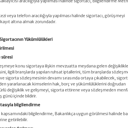
 saklayıcısı aracılığıyla yapılması halinde sigortacı, Bilgilendirme Metn
ezi veya telefon aracılığıyla yapılması halinde sigortacı, görüşmeyi
kayıt altına almak zorundadır.
igortacının Yükümlülükleri
irilmesi
 süresi
zleşmeye konu sigortaya ilişkin mevzuatta meydana gelen değişiklikle
ini, ilgili branşlarda yapılan ruhsat iptallerini, tüm branşlarda sözleş
ı ve sigorta sözleşmesinin devamı sırasında ortaya çıkabilecek, sigor
nden yararlanacak kimselerin hak, borç ve yükümlülüklerini doğrudan
 türlü değişiklik ve gelişmeyi, sigorta ettirene veya sözleşmeden menf
 günü içinde bildirir.
ıtasıyla bilgilendirme
 kapsamındaki bilgilendirme, Bakanlıkça uygun görülmesi halinde ba
ne getirilebilir.