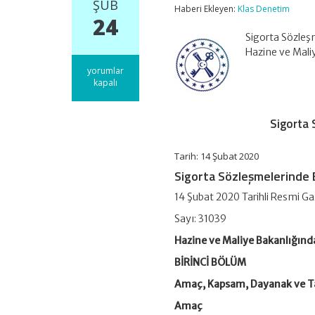
ŞUB
Haberi Ekleyen:
Klas Denetim
24
Sigorta Sözleş
Hazine ve Mal
Sigorta
yorumlar
Sözleşmelerinde
kapalı
Bilgilendirmeye
İlişkin
Yönetmelik
Sigorta 
için
Tarih: 14 Şubat 2020
Sigorta Sözleşmelerinde 
14 Şubat 2020 Tarihli Resmi G
Sayı: 31039
Hazine ve Maliye Bakanlığınd
BİRİNCİ BÖLÜM
Amaç, Kapsam, Dayanak ve T
Amaç