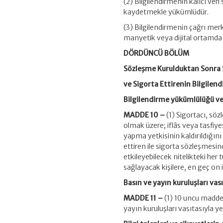
(2) Bilgilendirmenin kalıcı veri
kaydetmekle yükümlüdür.
(3) Bilgilendirmenin çağrı merk
manyetik veya dijital ortamda 
DÖRDÜNCÜ BÖLÜM
Sözleşme Kurulduktan Sonra S
ve Sigorta Ettirenin Bilgilend
Bilgilendirme yükümlülüğü ve
MADDE 10 –
(1) Sigortacı, sö
olmak üzere; iflâs veya tasfiyes
yapma yetkisinin kaldırıldığın
ettiren ile sigorta sözleşmesi
etkileyebilecek nitelikteki her
sağlayacak kişilere, en geç on iş
Basın ve yayın kuruluşları vas
MADDE 11 –
(1) 10 uncu madde
yayın kuruluşları vasıtasıyla yeri