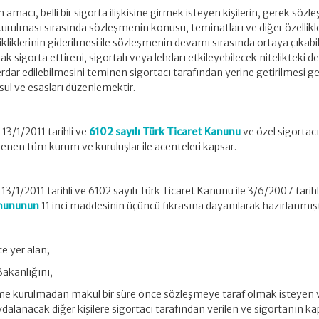
 amacı, belli bir sigorta ilişkisine girmek isteyen kişilerin, gerek söz
rulması sırasında sözleşmenin konusu, teminatları ve diğer özellikle
ikliklerinin giderilmesi ile sözleşmenin devamı sırasında ortaya çıkab
arak sigorta ettireni, sigortalı veya lehdarı etkileyebilecek nitelikteki de
berdar edilebilmesini teminen sigortacı tarafından yerine getirilmesi 
sul ve esasları düzenlemektir.
13/1/2011 tarihli ve
6102 sayılı Türk Ticaret Kanunu
ve özel sigortacı
nen tüm kurum ve kuruluşlar ile acenteleri kapsar.
13/1/2011 tarihli ve 6102 sayılı Türk Ticaret Kanunu ile 3/6/2007 tarihl
anununun
11 inci maddesinin üçüncü fıkrasına dayanılarak hazırlanmışt
e yer alan;
Bakanlığını,
şme kurulmadan makul bir süre önce sözleşmeye taraf olmak isteyen 
ydalanacak diğer kişilere sigortacı tarafından verilen ve sigortanın k