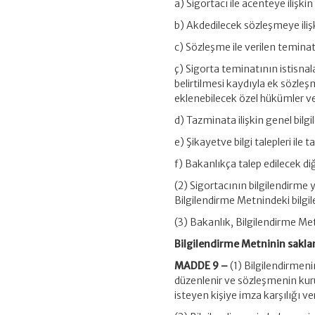
a) Sigortacı ile acenteye ilişkin 
b) Akdedilecek sözleşmeye ilişk
c) Sözleşme ile verilen teminat
ç) Sigorta teminatının istisnala
belirtilmesi kaydıyla ek sözle
eklenebilecek özel hükümler ve kl
d) Tazminata ilişkin genel bilgi
e) Şikayetve bilgi talepleri ile ta
f) Bakanlıkça talep edilecek diğe
(2) Sigortacının bilgilendirme
Bilgilendirme Metnindeki bilgil
(3) Bakanlık, Bilgilendirme Met
Bilgilendirme Metninin sakl
MADDE 9 –
(1) Bilgilendirmeni
düzenlenir ve sözleşmenin ku
isteyen kişiye imza karşılığı v