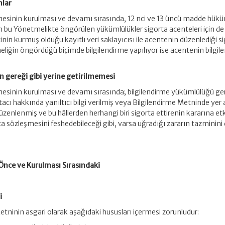
nlar
mesinin kurulması ve devamı sırasında, 12 nci ve 13 üncü madde hükü
çin bu Yönetmelikte öngörülen yükümlülükler sigorta acenteleri için de
tinin kurmuş olduğu kayıtlı veri saklayıcısı ile acentenin düzenlediği s
eliğin öngördüğü biçimde bilgilendirme yapılıyor ise acentenin bilgil
 gereği gibi yerine getirilmemesi
mesinin kurulması ve devamı sırasında; bilgilendirme yükümlülüğü ger
acı hakkında yanıltıcı bilgi verilmiş veya Bilgilendirme Metninde yer 
düzenlenmiş ve bu hâllerden herhangi biri sigorta ettirenin kararına etki
ta sözleşmesini feshedebileceği gibi, varsa uğradığı zararın tazminini 
nce ve Kurulması Sırasındaki
i
Metninin asgari olarak aşağıdaki hususları içermesi zorunludur: