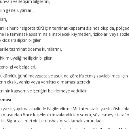
unvan ve iletişim bilgilerini,
in genel uyarıları,
ları,
rı ile her bir sigorta türü için teminat kapsamı dışında olup da, poliçe
şme ile teminat kapsamına alınabilecek kıymetleri, rizikoları veya sö
ozlara ilişkin bilgileri,
ler ile tazminat ödeme kurallarını,
hkim üyeliğine ilişkin bilgileri,
r bilgi ve belgeleri.
 yükümlülüğünü mevzuata ve usulüne göre ifa etmiş sayılabilmesi için
erin eksik, yanlış veya yanıltıcı olmaması gerekir.
ninin kapsam ve içeriğini belirlemeye yetkilidir.
anması
n yazılı yapılması halinde Bilgilendirme Metni en az iki yazılı nüsha ol
rulmasından önce kaşelenip imzalandıktan sonra, sözleşmeye taraf 
erilir. Sigortacı metnin bir nüshasını saklamak zorundadır.