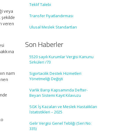
Teklif Talebi
iği veya
Transfer Fiyatlandırması
 şekilde
n veren
Ulusal Meslek Standartları
Son Haberler
esi
 hakkına
5520 sayılı Kurumlar Vergisi Kanunu
Sirküleri /73
ının nam
Sigortacılık Destek Hizmetleri
Yönetmeliği Değişti
dinen
Varlık Barışı Kapsamında Defter-
inde
Beyan Sistemi Kayıt Kılavuzu
SGK İş Kazaları ve Meslek Hastalıkları
İstatistikleri – 2025
ko
Gelir Vergisi Genel Tebliği (Seri No:
335)