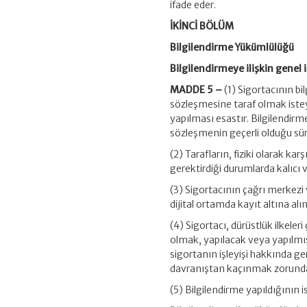
ifade eder.
İKİNCİ BÖLÜM
Bilgilendirme Yükümlülüğü
Bilgilendirmeye ilişkin genel i
MADDE 5 –
(1) Sigortacının b
sözleşmesine taraf olmak isteyen
yapılması esastır. Bilgilendi
sözleşmenin geçerli olduğu sü
(2) Tarafların, fiziki olarak k
gerektirdiği durumlarda kalıcı ver
(3) Sigortacının çağrı merkezi
dijital ortamda kayıt altına alı
(4) Sigortacı, dürüstlük ilkeler
olmak, yapılacak veya yapılmış 
sigortanın işleyişi hakkında gere
davranıştan kaçınmak zorunda
(5) Bilgilendirme yapıldığının is