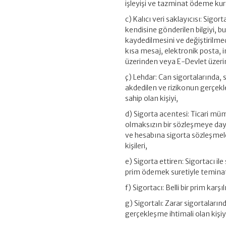
işleyişi ve tazminat ödeme kural
c) Kalıcı veri saklayıcısı: Sigo
kendisine gönderilen bilgiyi, 
kaydedilmesini ve değiştirilm
kısa mesaj, elektronik posta, i
üzerinden veya E-Devlet üzerin
ç) Lehdar: Can sigortalarında,
akdedilen ve rizikonun gerçekl
sahip olan kişiyi,
d) Sigorta acentesi: Ticari müm
olmaksızın bir sözleşmeye day
ve hesabına sigorta sözleşmel
kişileri,
e) Sigorta ettiren: Sigortacı i
prim ödemek suretiyle teminat a
f) Sigortacı: Belli bir prim karş
g) Sigortalı: Zarar sigortaları
gerçekleşme ihtimali olan kişiy