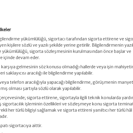
lkeler
ilgilendirme yükümlülüğü, sigortacı tarafından sigorta ettirene ve sig
 kişilere sözlü ve yazılı şekilde yerine getirilir. Bilgilendirmenin yazı
rme yükümlülüğü, sigorta sözleşmesinin kurulmasından önce başlar ve
re içinde devam eder.
arşı karşıya gelmesinin söz konusu olmadığı hallerde veya işin mahiyeti
i saklayıcısı aracılığı ile bilgilendirme yapılabilir.
 veya telefon aracılığıyla yapacağı bilgilendirme, görüşmenin manye
nmış olması şartıyla sözlü olarak yapılabilir.
i çerçevesinde; sigorta ettirene, sigortayla ilgili teknik konularda yard
sigortacılık işleminin özellikleri ve sözleşmeye konu sigorta teminatı
kli her türlü bilgiyi sağlamak ve sigorta ettireni yanıltıcı her türlü hâl
dır.
patı sigortacıya aittir.