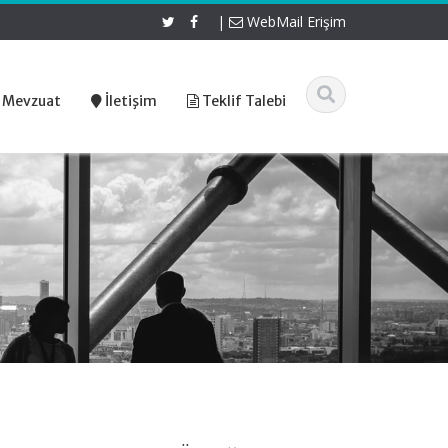
|
WebMail Erişim
 Mevzuat
İletişim
Teklif Talebi