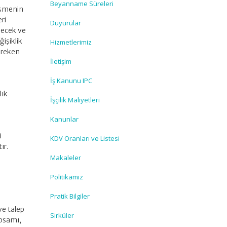
Beyanname Süreleri
leşmenin
ri
Duyurular
ilecek ve
ğişiklik
Hizmetlerimiz
gereken
İletişim
İş Kanunu IPC
lık
İşçilik Maliyetleri
Kanunlar
i
KDV Oranları ve Listesi
ır.
Makaleler
Politikamız
Pratik Bilgiler
ve talep
Sirküler
apsamı,