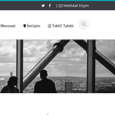
|
WebMail Erişim
 Mevzuat
İletişim
Teklif Talebi