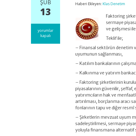
ŞUB
Haberi Ekleyen:
Klas Denetim
13
Faktoring şirk
sermaye piyasala
ve gelişmesi il
Bankacılık
yorumlar
Kanunu
kapalı
Teklif ile;
ile
Bazı
– Finansal sektörün denetim ve
Kanunlarda
uyumunun sağlanması,
Değişiklik
Yapılmasına
– Katılım bankalarının çalışma 
Dair
Kanun
– Kalkınma ve yatırım bankacılı
Teklifi
için
– Faktoring şirketlerinin kur
piyasalarının güvenilir, şeffaf, e
yatırımcıların hak ve menfaatl
artırılması, borçlanma aracı sa
fonlarının tapu ve diğer resmî 
– Şirketlerin mevzuat uyum mal
sadeleştirilmesi, sermaye piya
yoluyla finansmana alternatif