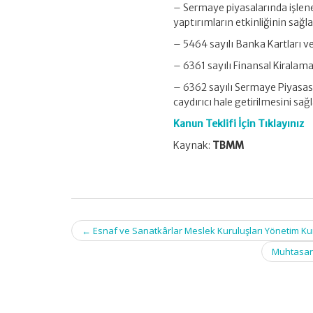
– Sermaye piyasalarında işlenen
yaptırımların etkinliğinin sağ
– 5464 sayılı Banka Kartları v
– 6361 sayılı Finansal Kiralam
– 6362 sayılı Sermaye Piyasası
caydırıcı hale getirilmesini s
Kanun Teklifi İçin Tıklayınız
Kaynak:
TBMM
Post
←
Esnaf ve Sanatkârlar Meslek Kuruluşları Yönetim Ku
navigation
Muhtasar