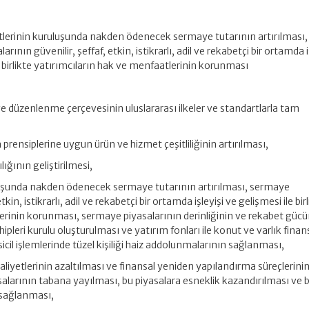
etlerinin kuruluşunda nakden ödenecek sermaye tutarının artırılması,
rının güvenilir, şeffaf, etkin, istikrarlı, adil ve rekabetçi bir ortamda i
e birlikte yatırımcıların hak ve menfaatlerinin korunması
 düzenlenme çerçevesinin uluslararası ilkeler ve standartlarla tam
prensiplerine uygun ürün ve hizmet çeşitliliğinin artırılması,
ğının geliştirilmesi,
uluşunda nakden ödenecek sermaye tutarının artırılması, sermaye
tkin, istikrarlı, adil ve rekabetçi bir ortamda işleyişi ve gelişmesi ile bir
erinin korunması, sermaye piyasalarının derinliğinin ve rekabet güc
hipleri kurulu oluşturulması ve yatırım fonları ile konut ve varlık fin
sicil işlemlerinde tüzel kişiliği haiz addolunmalarının sağlanması,
iyetlerinin azaltılması ve finansal yeniden yapılandırma süreçlerini
salarının tabana yayılması, bu piyasalara esneklik kazandırılması ve
 sağlanması,