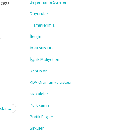
Beyanname Süreleri
 cezai
Duyurular
Hizmetlerimiz
İletişim
ha
İş Kanunu IPC
İşçilik Maliyetleri
Kanunlar
KDV Oranları ve Listesi
Makaleler
Politikamız
slar
→
Pratik Bilgiler
Sirküler