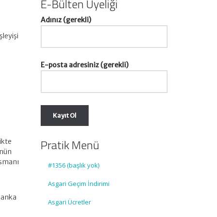
E-Bülten Üyeliği
Adınız (gerekli)
şleyişi
E-posta adresiniz (gerekli)
Pratik Menü
likte
ünün
ansmanı
#1356 (başlık yok)
Asgari Geçim İndirimi
n
 banka
Asgari Ücretler