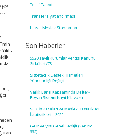
Teklif Talebi
 yol
lara
Transfer Fiyatlandırması
Ulusal Meslek Standartları
M,
Son Haberler
 Emin
Yıldız
iklik
5520 sayılı Kurumlar Vergisi Kanunu
sında
Sirküleri /73
Sigortacılık Destek Hizmetleri
Yönetmeliği Değişti
apor,
Varlık Barışı Kapsamında Defter-
iğer
Beyan Sistemi Kayıt Kılavuzu
SGK İş Kazaları ve Meslek Hastalıkları
İstatistikleri – 2025
eşmeden
Gelir Vergisi Genel Tebliği (Seri No:
rç
335)
oğuran