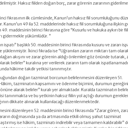
irilmiştir. Haksız fiilden doğan borç, zarar görenin zararının giderilme
.
inci fıkrasının ilk cümlesinde, Kanun’un haksız fiil sorumluluğunu dü
r. Kanun’un 49 ila 52. maddelerinde haksız fiil sorumluluğuna ilişkin g
 49. maddesinin birinci fıkrasına göre “Kusurlu ve hukuka aykırı bir fiill
rı gidermekle yükümlüdür. ”
 ispatı” başlıklı 50. maddesinin birinci fıkrasında kusuru ve zararı isp
ne yüklenmiştir. İkinci fıkrada ise “Uğranılan zararın miktarı tam olara
olağan akışını ve zarar görenin aldığı önlemleri göz önünde tutarak, 
arak belirler” kuralına yer verilerek zararın tam olarak ispatlanamad
sunda hâkime takdir yetkisi tanınmıştır.
luluğundan doğan tazminat borcunun belirlenmesini düzenleyen 51.
 “Hâkim, tazminatın kapsamını ve ödenme biçimini, durumun gereğini
z önüne alarak belirler” kuralı yer almaktadır. Kuralda tazminatın beli
 tanınmakta ve bu yetkinin haksız fiilin yol açtığı durumun gerekleri
ğının dikkate alınarak kullanılacağı düzenlenmektedir.
mesini düzenleyen 52. maddesinin birinci fıkrasında “Zarar gören, zara
 zararın doğmasında ya da artmasında etkili olmuş yahut tazminat
ırmış ise hâkim, tazminatı indirebilir veya tamamen kaldırabilir” d