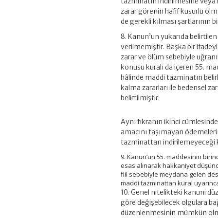
tazminatın indirilmesine veya k
zarar görenin hafif kusurlu o
de gerekli kılması şartlarının 
8. Kanun’un yukarıda belirtilen
verilmemiştir. Başka bir ifadey
zarar ve ölüm sebebiyle uğran
konusu kuralı da içeren 55. mad
hâlinde maddi tazminatın belir
kalma zararları ile bedensel z
belirtilmiştir.
Aynı fıkranın ikinci cümlesind
amacını taşımayan ödemeleri
tazminattan indirilemeyeceği 
9. Kanun’un 55. maddesinin birin
esas alınarak hakkaniyet düşünce
fiil sebebiyle meydana gelen de
maddi tazminattan kural uyarınca
10. Genel nitelikteki kanuni d
göre değişebilecek olgulara bağl
düzenlenmesinin mümkün olmam