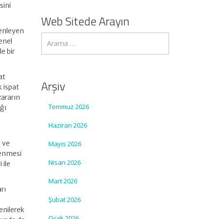
sini
Web Sitede Arayın
zenleyen
enel
e bir
at
Arşiv
k ispat
zararın
Temmuz 2026
ığı
Haziran 2026
 ve
Mayıs 2026
rlenmesi
Nisan 2026
 ile
Mart 2026
rı
Şubat 2026
enilerek
Ocak 2026