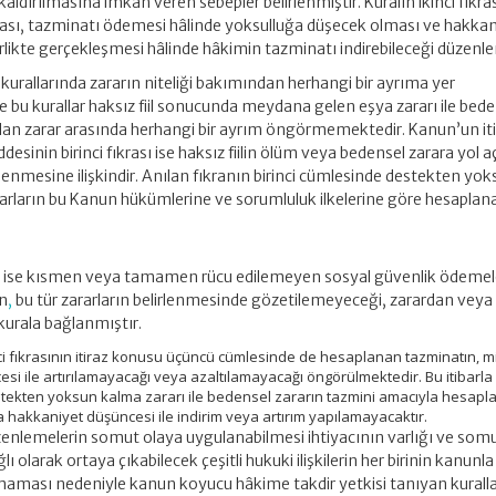
aldırılmasına imkân veren sebepler belirlenmiştir. Kuralın ikinci fıkr
lması, tazminatı ödemesi hâlinde yoksulluğa düşecek olması ve hakkan
birlikte gerçekleşmesi hâlinde hâkimin tazminatı indirebileceği düzenle
 kurallarında zararın niteliği bakımından herhangi bir ayrıma yer
le bu kurallar haksız fiil sonucunda meydana gelen eşya zararı ile bed
ılan zarar arasında herhangi bir ayrım öngörmemektedir. Kanun’un it
desinin birinci fıkrası ise haksız fiilin ölüm veya bedensel zarara yol 
lenmesine ilişkindir. Anılan fıkranın birinci cümlesinde destekten yo
ararların bu Kanun hükümlerine ve sorumluluk ilkelerine göre hesaplan
e ise kısmen veya tamamen rücu edilemeyen sosyal güvenlik ödemeleri
n
,
bu tür zararların belirlenmesinde gözetilemeyeceği, zarardan veya
kurala bağlanmıştır.
ci fıkrasının itiraz konusu üçüncü cümlesinde de hesaplanan tazminatın, m
si ile artırılamayacağı veya azaltılamayacağı öngörülmektedir. Bu itibarla
stekten yoksun kalma zararı ile bedensel zararın tazmini amacıyla hesap
 hakkaniyet düşüncesi ile indirim veya artırım yapılamayacaktır.
üzenlemelerin somut olaya uygulanabilmesi ihtiyacının varlığı ve som
ı olarak ortaya çıkabilecek çeşitli hukuki ilişkilerin her birinin kanunla
ası nedeniyle kanun koyucu hâkime takdir yetkisi tanıyan kurall