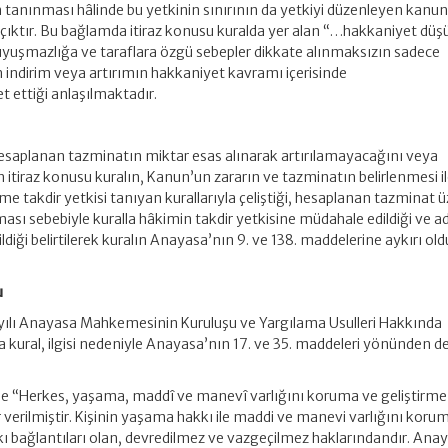
 tanınması hâlinde bu yetkinin sınırının da yetkiyi düzenleyen kanu
i açıktır. Bu bağlamda itiraz konusu kuralda yer alan “…hakkaniyet düş
 uyuşmazlığa ve taraflara özgü sebepler dikkate alınmaksızın sadece
indirim veya artırımın hakkaniyet kavramı içerisinde
t ettiği anlaşılmaktadır.
hesaplanan tazminatın miktar esas alınarak artırılamayacağını veya
itiraz konusu kuralın, Kanun’un zararın ve tazminatın belirlenmesi i
e takdir yetkisi tanıyan kurallarıyla çeliştiği, hesaplanan tazminat 
ası sebebiyle kuralla hâkimin takdir yetkisine müdahale edildiği ve a
ildiği belirtilerek kuralın Anayasa’nın 9. ve 138. maddelerine aykırı oldu
u
sayılı Anayasa Mahkemesinin Kuruluşu ve Yargılama Usulleri Hakkında
kural, ilgisi nedeniyle Anayasa’nın 17. ve 35. maddeleri yönünden d
e “Herkes, yaşama, maddî ve manevî varlığını koruma ve geliştirme
verilmiştir. Kişinin yaşama hakkı ile maddi ve manevi varlığını koru
 sıkı bağlantıları olan, devredilmez ve vazgeçilmez haklarındandır. Ana