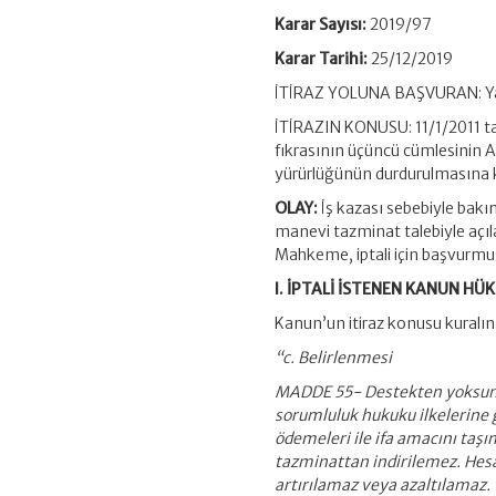
Karar Sayısı:
2019/97
Karar Tarihi:
25/12/2019
İTİRAZ YOLUNA BAŞVURAN: Yar
İTİRAZIN KONUSU: 11/1/2011 ta
fıkrasının üçüncü cümlesinin An
yürürlüğünün durdurulmasına ka
OLAY:
İş kazası sebebiyle bakım
manevi tazminat talebiyle açıl
Mahkeme, iptali için başvurmu
I. İPTALİ İSTENEN KANUN HÜ
Kanun’un itiraz konusu kuralın 
“c. Belirlenmesi
MADDE 55- Destekten yoksun k
sorumluluk hukuku ilkelerine
ödemeleri ile ifa amacını taş
tazminattan indirilemez. Hes
artırılamaz veya azaltılamaz.