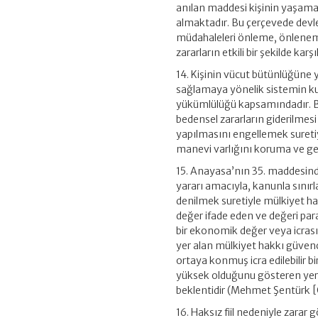
anılan maddesi kişinin yaşama 
almaktadır. Bu çerçevede devle
müdahaleleri önleme, önlenem
zararların etkili bir şekilde 
14. Kişinin vücut bütünlüğüne y
sağlamaya yönelik sistemin k
yükümlülüğü kapsamındadır. Bu
bedensel zararların giderilmes
yapılmasını engellemek suretiy
manevi varlığını koruma ve ge
15. Anayasa’nın 35. maddesind
yararı amacıyla, kanunla sınırl
denilmek suretiyle mülkiyet 
değer ifade eden ve değeri para
bir ekonomik değer veya icras
yer alan mülkiyet hakkı güvenc
ortaya konmuş icra edilebilir 
yüksek olduğunu gösteren yerleş
beklentidir (Mehmet Şentürk [
16. Haksız fiil nedeniyle zarar