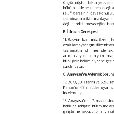
öngörmüştür. Takdir yetkisinin
hükümleri ile belirlenebileceğ
ile…” ibaresinin, dava konusu
tazminatın miktarına dayanan 
değerlendirilemeyeceğine işare
B. İtirazın Gerekçesi
11. Başvuru kararında özetle; 
azaltılamayacağını düzenleyen 
tazminatın indirilmesinde hâkim
artırım veya indirim yapılamam
bilirkişinin hâkimin yerine geçir
sürülmüştür.
C. Anayasa’ya Aykırılık Sorun
12. 30/3/2011 tarihli ve 6216 
Kanun’un 43. maddesi uyarınca 
incelenmiştir.
13. Anayasa’nın 17. maddesind
hakkına sahiptir” hükmüne yer 
geliştirme hakkı, birbirleriyle