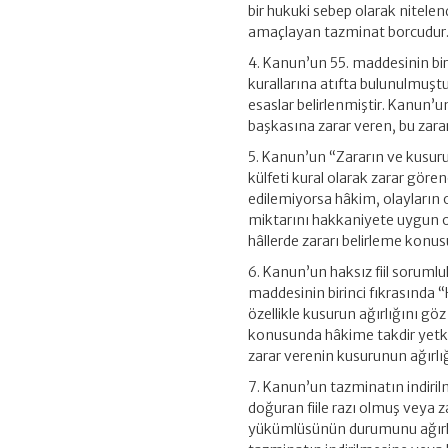
bir hukuki sebep olarak nitelend
amaçlayan tazminat borcudur
4. Kanun’un 55. maddesinin bir
kurallarına atıfta bulunulmuştu
esaslar belirlenmiştir. Kanun’un
başkasına zarar veren, bu zara
5. Kanun’un “Zararın ve kusurun
külfeti kural olarak zarar göre
edilemiyorsa hâkim, olayların 
miktarını hakkaniyete uygun ol
hâllerde zararı belirleme konu
6. Kanun’un haksız fiil sorum
maddesinin birinci fıkrasında
özellikle kusurun ağırlığını gö
konusunda hâkime takdir yetkisi
zarar verenin kusurunun ağırlı
7. Kanun’un tazminatın indiril
doğuran fiile razı olmuş veya
yükümlüsünün durumunu ağırlaşt