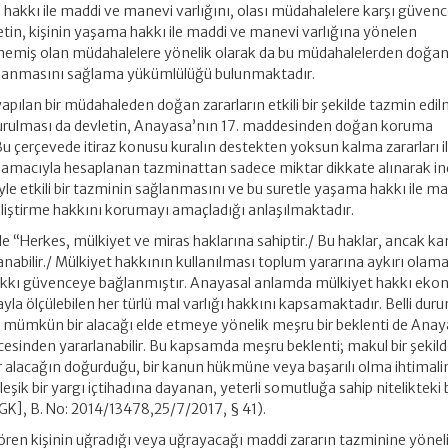
hakkı ile maddi ve manevi varlığını, olası müdahalelere karşı güvenc
tin, kişinin yaşama hakkı ile maddi ve manevi varlığına yönelen
emiş olan müdahalelere yönelik olarak da bu müdahalelerden doğa
karşılanmasını sağlama yükümlülüğü bulunmaktadır.
apılan bir müdahaleden doğan zararların etkili bir şekilde tazmin edil
urulması da devletin, Anayasa’nın 17. maddesinden doğan koruma
 çerçevede itiraz konusu kuralın destekten yoksun kalma zararları i
i amacıyla hesaplanan tazminattan sadece miktar dikkate alınarak in
le etkili bir tazminin sağlanmasını ve bu suretle yaşama hakkı ile ma
liştirme hakkını korumayı amaçladığı anlaşılmaktadır.
e “Herkes, mülkiyet ve miras haklarına sahiptir./ Bu haklar, ancak k
anabilir./ Mülkiyet hakkının kullanılması toplum yararına aykırı olam
hakkı güvenceye bağlanmıştır. Anayasal anlamda mülkiyet hakkı ek
yla ölçülebilen her türlü mal varlığı hakkını kapsamaktadır. Belli dur
ı mümkün bir alacağı elde etmeye yönelik meşru bir beklenti de Ana
esinden yararlanabilir. Bu kapsamda meşru beklenti; makul bir şekil
bir alacağın doğurduğu, bir kanun hükmüne veya başarılı olma ihtimali
ik bir yargı içtihadına dayanan, yeterli somutluğa sahip nitelikteki b
GK], B. No: 2014/13478,25/7/2017, § 41).
 gören kişinin uğradığı veya uğrayacağı maddi zararın tazminine yönel