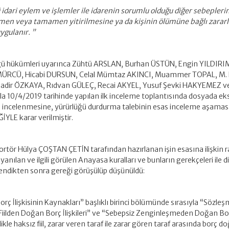
idari eylem ve işlemler ile idarenin sorumlu olduğu diğer sebeplerin
smen veya tamamen yitirilmesine ya da kişinin ölümüne bağlı zarar
ygulanır. ”
ğü hükümleri uyarınca Zühtü ARSLAN, Burhan ÜSTÜN, Engin YILDIRI
ÜRCÜ, Hicabi DURSUN, Celal Mümtaz AKINCI, Muammer TOPAL, M.
dir ÖZKAYA, Rıdvan GÜLEÇ, Recai AKYEL, Yusuf Şevki HAKYEMEZ ve 
 10/4/2019 tarihinde yapılan ilk inceleme toplantısında dosyada eks
n incelenmesine, yürürlüğü durdurma talebinin esas inceleme aşama
YLE karar verilmiştir.
portör Hülya ÇOŞTAN ÇETİN tarafından hazırlanan işin esasına ilişkin r
nılan ve ilgili görülen Anayasa kuralları ve bunların gerekçeleri ile d
endikten sonra gereği görüşülüp düşünüldü:
orç İlişkisinin Kaynakları” başlıklı birinci bölümünde sırasıyla “Sözl
z Fiilden Doğan Borç İlişkileri” ve “Sebepsiz Zenginleşmeden Doğan Bo
likle haksız fiil, zarar veren taraf ile zarar gören taraf arasında borç d