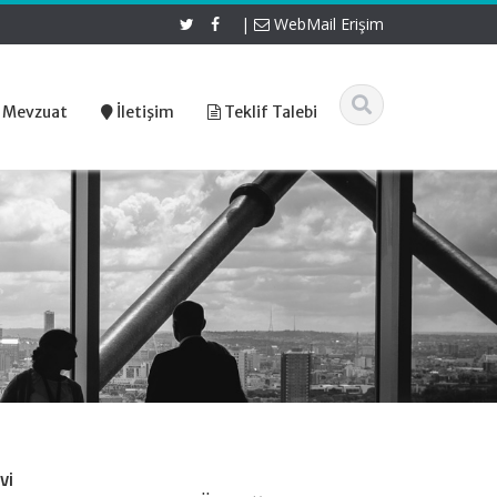
|
WebMail Erişim
 Mevzuat
İletişim
Teklif Talebi
vi