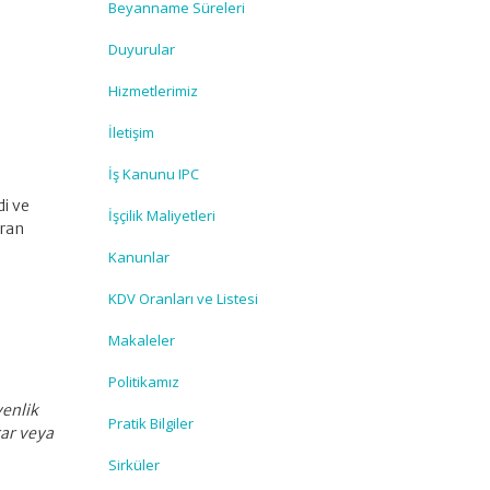
Beyanname Süreleri
Duyurular
Hizmetlerimiz
İletişim
İş Kanunu IPC
di ve
İşçilik Maliyetleri
aran
Kanunlar
KDV Oranları ve Listesi
Makaleler
Politikamız
venlik
Pratik Bilgiler
rar veya
Sirküler