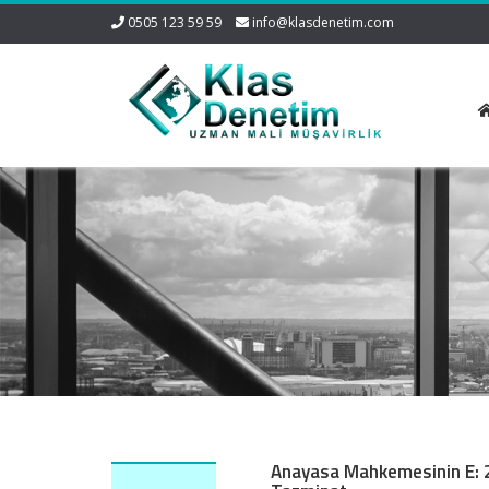
0505 123 59 59
info@klasdenetim.com
Anayasa Mahkemesinin E: 2