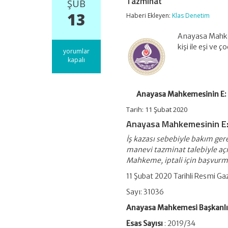
Tazminat
ŞUB
13
Haberi Ekleyen:
Klas Denetim
Anayasa Mahkem
kişi ile eşi ve
Anayasa
yorumlar
Mahkemesinin
kapalı
E:
2019/34,
K:
2019/97
Anayasa Mahkemesinin E: 2
Sayılı
Tarih: 11 Şubat 2020
Kararı
–
Anayasa Mahkemesinin E
İş
Kazası
İş kazası sebebiyle bakım gerek
Maddi
manevi tazminat talebiyle açı
ve
Mahkeme, iptali için başvurm
Manevi
Tazminat
11 Şubat 2020 Tarihli Resmi Ga
için
Sayı: 31036
Anayasa Mahkemesi Başkanlı
Esas Sayısı
: 2019/34