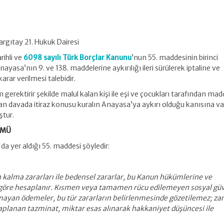
gıtay 21. Hukuk Dairesi
rihli ve
6098 sayılı Türk Borçlar Kanunu
’nun 55. maddesinin birinci
ayasa’nın 9. ve 138. maddelerine aykırılığı ileri sürülerek iptaline ve
rar verilmesi talebidir.
 gerektirir şekilde malul kalan kişi ile eşi ve çocukları tarafından mad
an davada itiraz konusu kuralın Anayasa’ya aykırı olduğu kanısına v
ştur.
KMÜ
da yer aldığı 55. maddesi şöyledir:
alma zararları ile bedensel zararlar, bu Kanun hükümlerine ve
 göre hesaplanır. Kısmen veya tamamen rücu edilemeyen sosyal gü
ımayan ödemeler, bu tür zararların belirlenmesinde gözetilemez; za
aplanan tazminat, miktar esas alınarak hakkaniyet düşüncesi ile