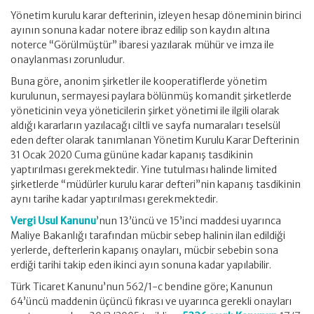
Yönetim kurulu karar defterinin, izleyen hesap döneminin birinci
ayının sonuna kadar notere ibraz edilip son kaydın altına
noterce “Görülmüştür” ibaresi yazılarak mühür ve imza ile
onaylanması zorunludur.
Buna göre, anonim şirketler ile kooperatiflerde yönetim
kurulunun, sermayesi paylara bölünmüş komandit şirketlerde
yöneticinin veya yöneticilerin şirket yönetimi ile ilgili olarak
aldığı kararların yazılacağı ciltli ve sayfa numaraları teselsül
eden defter olarak tanımlanan Yönetim Kurulu Karar Defterinin
31 Ocak 2020 Cuma gününe kadar kapanış tasdikinin
yaptırılması gerekmektedir. Yine tutulması halinde limited
şirketlerde “müdürler kurulu karar defteri”nin kapanış tasdikinin
aynı tarihe kadar yaptırılması gerekmektedir.
Vergi Usul Kanunu
’nun 13’üncü ve 15’inci maddesi uyarınca
Maliye Bakanlığı tarafından mücbir sebep halinin ilan edildiği
yerlerde, defterlerin kapanış onayları, mücbir sebebin sona
erdiği tarihi takip eden ikinci ayın sonuna kadar yapılabilir.
Türk Ticaret Kanunu’nun 562/1-c bendine göre; Kanunun
64’üncü maddenin üçüncü fıkrası ve uyarınca gerekli onayları