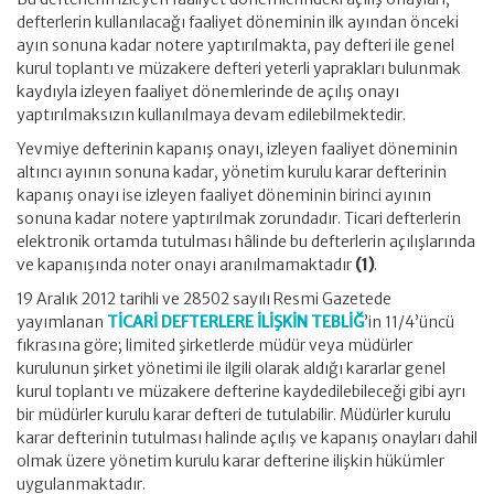
defterlerin kullanılacağı faaliyet döneminin ilk ayından önceki
ayın sonuna kadar notere yaptırılmakta, pay defteri ile genel
kurul toplantı ve müzakere defteri yeterli yaprakları bulunmak
kaydıyla izleyen faaliyet dönemlerinde de açılış onayı
yaptırılmaksızın kullanılmaya devam edilebilmektedir.
Yevmiye defterinin kapanış onayı, izleyen faaliyet döneminin
altıncı ayının sonuna kadar, yönetim kurulu karar defterinin
kapanış onayı ise izleyen faaliyet döneminin birinci ayının
sonuna kadar notere yaptırılmak zorundadır. Ticari defterlerin
elektronik ortamda tutulması hâlinde bu defterlerin açılışlarında
ve kapanışında noter onayı aranılmamaktadır
(1)
.
19 Aralık 2012 tarihli ve 28502 sayılı Resmi Gazetede
yayımlanan
TİCARİ DEFTERLERE İLİŞKİN TEBLİĞ
’in 11/4’üncü
fıkrasına göre; limited şirketlerde müdür veya müdürler
kurulunun şirket yönetimi ile ilgili olarak aldığı kararlar genel
kurul toplantı ve müzakere defterine kaydedilebileceği gibi ayrı
bir müdürler kurulu karar defteri de tutulabilir. Müdürler kurulu
karar defterinin tutulması halinde açılış ve kapanış onayları dahil
olmak üzere yönetim kurulu karar defterine ilişkin hükümler
uygulanmaktadır.