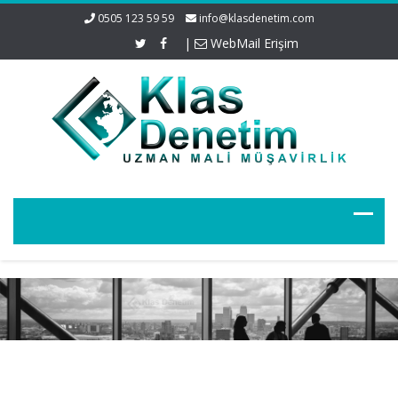
0505 123 59 59
info@klasdenetim.com
|
WebMail Erişim