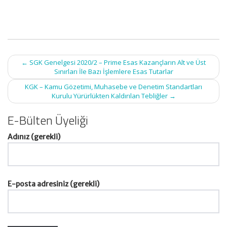
Post
←
SGK Genelgesi 2020/2 – Prime Esas Kazançların Alt ve Üst
navigation
Sınırları İle Bazı İşlemlere Esas Tutarlar
KGK – Kamu Gözetimi, Muhasebe ve Denetim Standartları
Kurulu Yürürlükten Kaldırılan Tebliğler
→
E-Bülten Üyeliği
Adınız (gerekli)
E-posta adresiniz (gerekli)