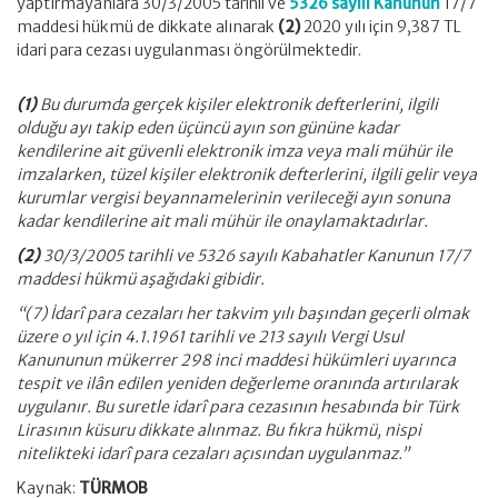
yaptırmayanlara 30/3/2005 tarihli ve
5326 sayılı Kanunun
17/7
maddesi hükmü de dikkate alınarak
(2)
2020 yılı için 9,387 TL
idari para cezası uygulanması öngörülmektedir.
(1)
Bu durumda gerçek kişiler elektronik defterlerini, ilgili
olduğu ayı takip eden üçüncü ayın son gününe kadar
kendilerine ait güvenli elektronik imza veya mali mühür ile
imzalarken, tüzel kişiler elektronik defterlerini, ilgili gelir veya
kurumlar vergisi beyannamelerinin verileceği ayın sonuna
kadar kendilerine ait mali mühür ile onaylamaktadırlar.
(2)
30/3/2005 tarihli ve 5326 sayılı Kabahatler Kanunun 17/7
maddesi hükmü aşağıdaki gibidir.
“(7) İdarî para cezaları her takvim yılı başından geçerli olmak
üzere o yıl için 4.1.1961 tarihli ve 213 sayılı Vergi Usul
Kanununun mükerrer 298 inci maddesi hükümleri uyarınca
tespit ve ilân edilen yeniden değerleme oranında artırılarak
uygulanır. Bu suretle idarî para cezasının hesabında bir Türk
Lirasının küsuru dikkate alınmaz. Bu fıkra hükmü, nispi
nitelikteki idarî para cezaları açısından uygulanmaz.”
Kaynak:
TÜRMOB