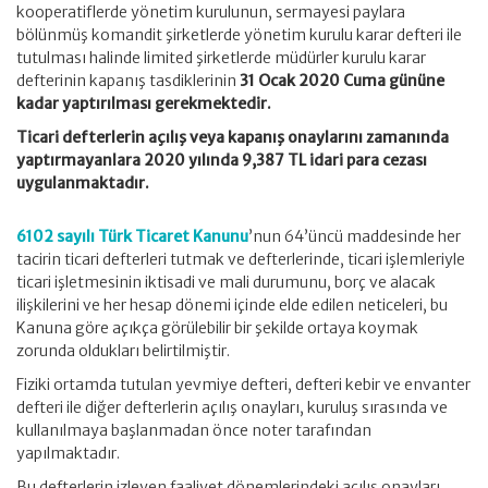
kooperatiflerde yönetim kurulunun, sermayesi paylara
bölünmüş komandit şirketlerde yönetim kurulu karar defteri ile
tutulması halinde limited şirketlerde müdürler kurulu karar
defterinin kapanış tasdiklerinin
31 Ocak 2020 Cuma gününe
kadar yaptırılması gerekmektedir.
Ticari defterlerin açılış veya kapanış onaylarını zamanında
yaptırmayanlara 2020 yılında 9,387 TL idari para cezası
uygulanmaktadır.
6102 sayılı Türk Ticaret Kanunu
’nun 64’üncü maddesinde her
tacirin ticari defterleri tutmak ve defterlerinde, ticari işlemleriyle
ticari işletmesinin iktisadi ve mali durumunu, borç ve alacak
ilişkilerini ve her hesap dönemi içinde elde edilen neticeleri, bu
Kanuna göre açıkça görülebilir bir şekilde ortaya koymak
zorunda oldukları belirtilmiştir.
Fiziki ortamda tutulan yevmiye defteri, defteri kebir ve envanter
defteri ile diğer defterlerin açılış onayları, kuruluş sırasında ve
kullanılmaya başlanmadan önce noter tarafından
yapılmaktadır.
Bu defterlerin izleyen faaliyet dönemlerindeki açılış onayları,