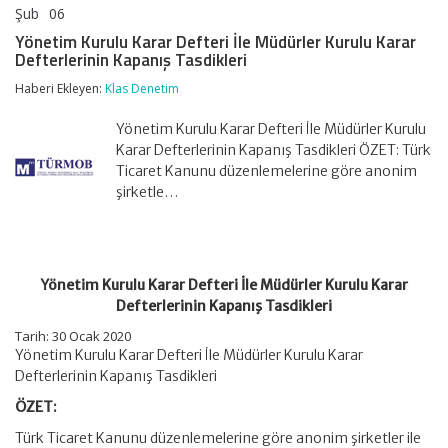
Şub
06
Yönetim
yorumlar kapalı
Kurulu
Yönetim Kurulu Karar Defteri İle Müdürler Kurulu Karar
Karar
Defterlerinin Kapanış Tasdikleri
Defteri
İle
Haberi Ekleyen:
Klas Denetim
Müdürler
Kurulu
Yönetim Kurulu Karar Defteri İle Müdürler Kurulu
Karar
Defterlerinin
Karar Defterlerinin Kapanış Tasdikleri ÖZET: Türk
Kapanış
Ticaret Kanunu düzenlemelerine göre anonim
Tasdikleri
şirketle…
için
Yönetim Kurulu Karar Defteri İle Müdürler Kurulu Karar
Defterlerinin Kapanış Tasdikleri
Tarih: 30 Ocak 2020
Yönetim Kurulu Karar Defteri İle Müdürler Kurulu Karar
Defterlerinin Kapanış Tasdikleri
ÖZET:
Türk Ticaret Kanunu düzenlemelerine göre anonim şirketler ile