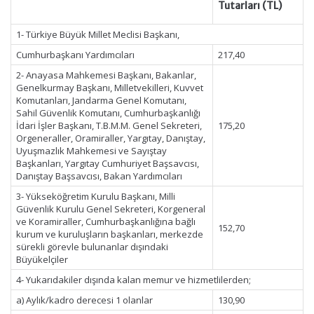
Tutarları (TL)
1- Türkiye Büyük Millet Meclisi Başkanı,
Cumhurbaşkanı Yardımcıları
217,40
2- Anayasa Mahkemesi Başkanı, Bakanlar,
Genelkurmay Başkanı, Milletvekilleri, Kuvvet
Komutanları, Jandarma Genel Komutanı,
Sahil Güvenlik Komutanı, Cumhurbaşkanlığı
İdari İşler Başkanı, T.B.M.M. Genel Sekreteri,
175,20
Orgeneraller, Oramiraller, Yargıtay, Danıştay,
Uyuşmazlık Mahkemesi ve Sayıştay
Başkanları, Yargıtay Cumhuriyet Başsavcısı,
Danıştay Başsavcısı, Bakan Yardımcıları
3- Yükseköğretim Kurulu Başkanı, Milli
Güvenlik Kurulu Genel Sekreteri, Korgeneral
ve Koramiraller, Cumhurbaşkanlığına bağlı
152,70
kurum ve kuruluşların başkanları, merkezde
sürekli görevle bulunanlar dışındaki
Büyükelçiler
4- Yukarıdakiler dışında kalan memur ve hizmetlilerden;
a) Aylık/kadro derecesi 1 olanlar
130,90