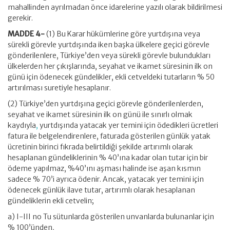
mahallinden ayrılmadan önce idarelerine yazılı olarak bildirilmesi
gerekir.
MADDE 4-
(1) Bu Karar hükümlerine göre yurtdışına veya
sürekli görevle yurtdışında iken başka ülkelere geçici görevle
gönderilenlere, Türkiye’den veya sürekli görevle bulundukları
ülkelerden her çıkışlarında, seyahat ve ikamet süresinin ilk on
günü için ödenecek gündelikler, ekli cetveldeki tutarların % 50
artırılması suretiyle hesaplanır.
(2) Türkiye’den yurtdışına geçici görevle gönderilenlerden,
seyahat ve ikamet süresinin ilk on günü ile sınırlı olmak
kaydıyla
,
yurtdışında yatacak yer temini için ödedikleri ücretleri
fatura ile belgelendirenlere, faturada gösterilen günlük yatak
ücretinin birinci fıkrada belirtildiği şekilde artırımlı olarak
hesaplanan gündeliklerinin % 40’ına kadar olan tutar için bir
ödeme yapılmaz, %40’ını aşması halinde ise aşan kısmın
sadece % 70’i ayrıca ödenir. Ancak, yatacak yer temini için
ödenecek günlük ilave tutar, artırımlı olarak hesaplanan
gündeliklerin ekli cetvelin;
a) I-III no Tu sütunlarda gösterilen unvanlarda bulunanlar için
% 100’ünden,