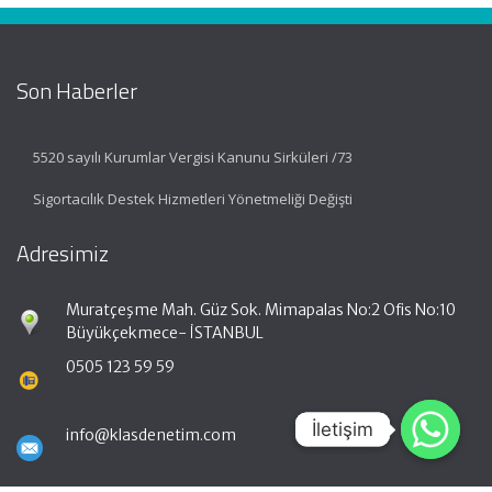
Son Haberler
5520 sayılı Kurumlar Vergisi Kanunu Sirküleri /73
Sigortacılık Destek Hizmetleri Yönetmeliği Değişti
Adresimiz
Muratçeşme Mah. Güz Sok. Mimapalas No:2 Ofis No:10
Büyükçekmece- İSTANBUL
0505 123 59 59
İletişim
İletişim
info@klasdenetim.com