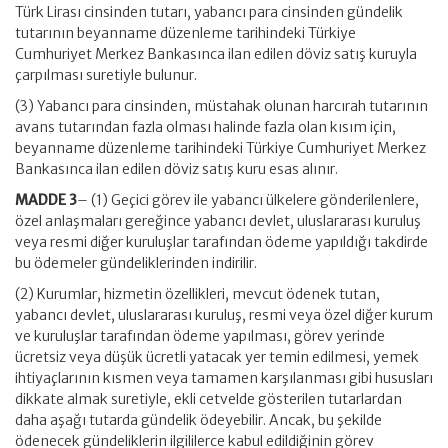
Türk Lirası cinsinden tutarı, yabancı para cinsinden gündelik
tutarının beyanname düzenleme tarihindeki Türkiye
Cumhuriyet Merkez Bankasınca ilan edilen döviz satış kuruyla
çarpılması suretiyle bulunur.
(3) Yabancı para cinsinden, müstahak olunan harcırah tutarının
avans tutarından fazla olması halinde fazla olan kısım için,
beyanname düzenleme tarihindeki Türkiye Cumhuriyet Merkez
Bankasınca ilan edilen döviz satış kuru esas alınır.
MADDE 3
– (1) Geçici görev ile yabancı ülkelere gönderilenlere,
özel anlaşmaları gereğince yabancı devlet, uluslararası kuruluş
veya resmi diğer kuruluşlar tarafından ödeme yapıldığı takdirde
bu ödemeler gündeliklerinden indirilir.
(2) Kurumlar, hizmetin özellikleri, mevcut ödenek tutan,
yabancı devlet, uluslararası kuruluş, resmi veya özel diğer kurum
ve kuruluşlar tarafından ödeme yapılması, görev yerinde
ücretsiz veya düşük ücretli yatacak yer temin edilmesi, yemek
ihtiyaçlarının kısmen veya tamamen karşılanması gibi hususları
dikkate almak suretiyle, ekli cetvelde gösterilen tutarlardan
daha aşağı tutarda gündelik ödeyebilir. Ancak, bu şekilde
ödenecek gündeliklerin ilgililerce kabul edildiğinin görev