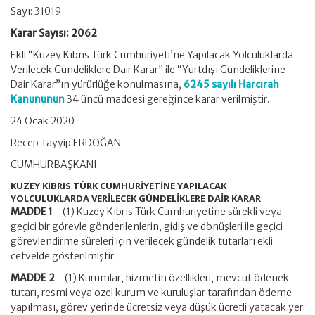
Sayı:
31019
Karar Sayısı: 2062
Ekli “Kuzey Kıbns Türk Cumhuriyeti’ne Yapılacak Yolculuklarda
Verilecek Gündeliklere Dair Karar” ile “Yurtdışı Gündeliklerine
Dair Karar”ın yürürlüğe konulmasına,
6245 sayılı Harcırah
Kanununun
34 üncü maddesi gereğince karar verilmiştir.
24 Ocak 2020
Recep Tayyip ERDOĞAN
CUMHURBAŞKANI
KUZEY KIBRIS TÜRK CUMHURİYETİNE YAPILACAK
YOLCULUKLARDA VERİLECEK GÜNDELİKLERE DAİR KARAR
MADDE 1
– (1) Kuzey Kıbrıs Türk Cumhuriyetine sürekli veya
geçici bir görevle gönderilenlerin, gidiş ve dönüşleri ile geçici
görevlendirme süreleri için verilecek gündelik tutarları ekli
cetvelde gösterilmiştir.
MADDE 2
– (1) Kurumlar, hizmetin özellikleri, mevcut ödenek
tutarı, resmi veya özel kurum ve kuruluşlar tarafından ödeme
yapılması, görev yerinde ücretsiz veya düşük ücretli yatacak yer