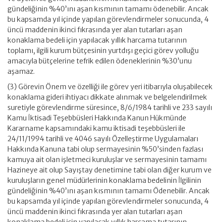
gündeliğinin %40’ını aşan kısmının tamamı ödenebilir. Ancak
bu kapsamda yıl içinde yapılan görevlendirmeler sonucunda, 4
üncü maddenin ikinci fıkrasında yer alan tutarları aşan
konaklama bedeli için yapılacak yıllık harcama tutarının
toplamı, ilgili kurum bütçesinin yurtdışı geçici görev yolluğu
amacıyla bütçelerine tefrik edilen ödeneklerinin %30’unu
aşamaz.
(3) Görevin Önem ve özelliği ile görev yeri itibarıyla oluşabilecek
konaklama gideri ihtiyacı dikkate alınmak ve belgelendirilmek
suretiyle görevlendirme süresince, 8/6/1984 tarihli ve 233 sayılı
Kamu İktisadi Teşebbüsleri Hakkında Kanun Hükmünde
Kararname kapsamındaki kamu iktisadi teşebbüsleri ile
24/11/1994 tarihli ve 4046 sayılı Özelleştirme Uygulamaları
Hakkında Kanuna tabi olup sermayesinin %50’sinden fazlası
kamuya ait olan işletmeci kuruluşlar ve sermayesinin tamamı
Hazineye ait olup Sayıştay denetimine tabi olan diğer kurum ve
kuruluşların genel müdürlerinin konaklama bedelinin İlgilinin
gündeliğinin %40’ını aşan kısmının tamamı Ödenebilir. Ancak
bu kapsamda yıl içinde yapılan görevlendirmeler sonucunda, 4
üncü maddenin ikinci fıkrasında yer alan tutarları aşan