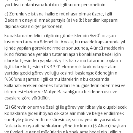
yurtdışı toplantısına katılan ilgili kurum personelinin,
c) Zorunlu ve istisnai hallere münhasır olmak üzere, ilgili
Bakanın onayı alınmak şartıyla (a) ve (b) bendleri kapsamı
dışında kalan diğer personelin,
konaklama bedelinin ilgilinin gündeliklerinin %40’ını aşan
kısmının tamamı ödenebilir. Ancak, bu madde kapsamında yıl
içinde yapılan görevlendirmeler sonucunda, 4 üncü maddenin
ikinci fıkrasında yer alan tutarları aşan konaklama bedeli için
idare bütçesinden yapılacak yıllık harcama tutarının toplamı
ilgili idare bütçesinin 03.3.3.01 ekonomik kodunda yer alan
yurtdışı geçici görev yolluğu kesintili başlangıç ödeneğinin
%30’unu aşamaz. İlgili kamu idarelerinin bu kapsamda
kullanabilecekleri ödenek tutarları ile bu giderlerin ödenmesi ve
izlenmesi Hazine ve Maliye Bakanlığınca belirlenen usul ve
esaslara göre yürütülür.
(2) Görevin önem ve özelliği ile görev yeri itibarıyla oluşabilecek
konaklama gideri ihtiyacı dikkate alınmak ve belgelendirilmek
suretiyle görevlendirme süresince, sermayesinin yarısından
fazlası kamuya ait bankaların yönetim kurulu (Ş.Abacı) başkan
ve üyeleri ile genel müdürlerinin konaklama bedelinin ilgilinin