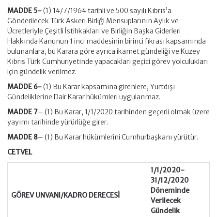
MADDE 5-
(1) 14/7/1964 tarihli ve 500 sayılı Kıbrıs’a
Gönderilecek Türk Askeri Birliği Mensuplarının Aylık ve
Ücretleriyle Çeşitli İstihkakları ve Birliğin Başka Giderleri
Hakkında Kanunun 1 inci maddesinin birinci fıkrası kapsamında
bulunanlara, bu Karara göre ayrıca ikamet gündeliği ve Kuzey
Kıbrıs Türk Cumhuriyetinde yapacakları geçici görev yolculukları
için gündelik verilmez.
MADDE 6-
(1) Bu Karar kapsamına girenlere, Yurtdışı
Gündeliklerine Dair Karar hükümleri uygulanmaz.
MADDE 7
– (1) Bu Karar, 1/1/2020 tarihinden geçerli olmak üzere
yayımı tarihinde yürürlüğe girer.
MADDE 8
– (1) Bu Karar hükümlerini Cumhurbaşkanı yürütür.
CETVEL
1/1/2020-
31/12/2020
Döneminde
GÖREV UNVANI/KADRO DERECESİ
Verilecek
Gündelik