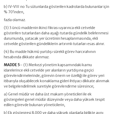
b) IV-VIII no Tu sütunlarda gösterilen kadrolarda bulunanlar için
% 70’inden,
fazla olamaz.
(3) 3 üncü maddenin ikinci fıkrası uyarınca ekli cetvelde
gösterilen tutarlardan daha aşağı tutarda gündelik belirlenmesi
durumunda, yatacak yer ücretinin hesaplanmasında, ekli
cetvelde gösterilen gündeliklerin artırımlı tutarları esas alınır.
(4) Bu madde hükmü yurtdışı sürekli görev harcırahının
hesabında dikkate alınmaz.
MADDE 5
– (1) Merkezi yönetim kapsamındaki kamu
idarelerince ekli cetvelde yer alanların yurtdışına geçici
görevlendirmelerinde; görevin önem ve özelliği ile görev yeri
itibarıyla oluşabilecek konaklama gideri ihtiyacı dikkate alınmak
ve belgelendirilmek suretiyle görevlendirme süresince;
a) Genel müdür ve daha üst makam yöneticileri ile ek
göstergeleri genel müdür düzeyinde veya daha yüksek tespit
edilen görevde bulunan yöneticilerin,
b) Ek göstergesi 8.000 ve daha yüksek olanlarla birlikte aynı