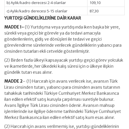
b) Aylık/kadro derecesi 2-4 olanlar
109,10
c) Aylık/kadro derecesi 5-15 olanlar
87,30
YURTDIŞI GÜNDELİKLERİNE DAİR KARAR
MADDE 1-
(1) Yurtdışma veya yurtdışında iken başka bir yere,
sürekli veya geçici bir görevle ya da tedavi amacıyla
gönderilenlerin, gidiş ve dönüşleri ile tedavi ve geçici
görevlendirme sürelerinde verilecek gündeliklerin yabancı para
cinsinden tutarları ekli cetvelde gösterilmiştir.
(2) Birden fazla ülkeyi kapsayacak yurtdışı geçici görev yolculuk
ve ikametlerde, her ülkedeki kalış süresi için o ülkeye ilişkin
gündelik tutarı esas alınır.
MADDE 2
– (1) Harcırah için avans verilecek ise, avansın Türk
Lirası cinsinden tutarı, yabancı para cinsinden avans tutarının
tahakkuk tarihindeki Türkiye Cumhuriyet Merkez Bankasınca
ilan edilen efektif satış kuruyla çarpılması suretiyle bulunur.
Avans İlgiliye Türk Lirası cinsinden ödenir. Avansın mahsup
işlemlerinde ise ilgiliye ödenme tarihindeki Türkiye Cumhuriyet
Merkez Bankasınca ilan edilen efektif satış kum esas alınır.
(2) Harcırah için avans verilmemiş ise, yurtdışı gündeliklerinin