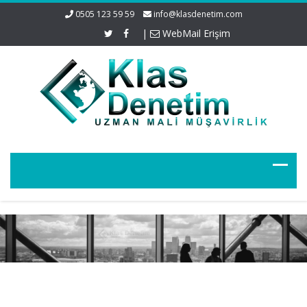
0505 123 59 59
info@klasdenetim.com
|
WebMail Erişim