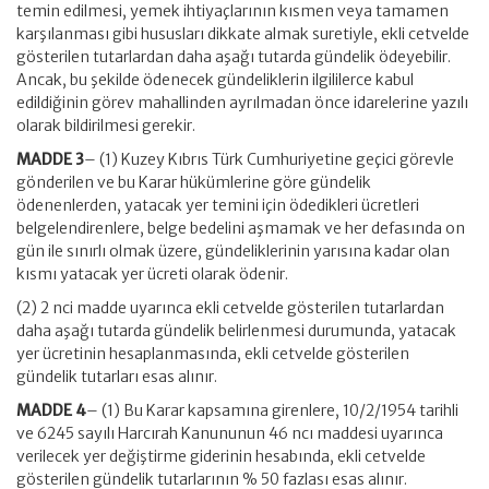
temin edilmesi, yemek ihtiyaçlarının kısmen veya tamamen
karşılanması gibi hususları dikkate almak suretiyle, ekli cetvelde
gösterilen tutarlardan daha aşağı tutarda gündelik ödeyebilir.
Ancak, bu şekilde ödenecek gündeliklerin ilgililerce kabul
edildiğinin görev mahallinden ayrılmadan önce idarelerine yazılı
olarak bildirilmesi gerekir.
MADDE 3
– (1) Kuzey Kıbrıs Türk Cumhuriyetine geçici görevle
gönderilen ve bu Karar hükümlerine göre gündelik
ödenenlerden, yatacak yer temini için ödedikleri ücretleri
belgelendirenlere, belge bedelini aşmamak ve her defasında on
gün ile sınırlı olmak üzere, gündeliklerinin yarısına kadar olan
kısmı yatacak yer ücreti olarak ödenir.
(2) 2 nci madde uyarınca ekli cetvelde gösterilen tutarlardan
daha aşağı tutarda gündelik belirlenmesi durumunda, yatacak
yer ücretinin hesaplanmasında, ekli cetvelde gösterilen
gündelik tutarları esas alınır.
MADDE 4
– (1) Bu Karar kapsamına girenlere, 10/2/1954 tarihli
ve 6245 sayılı Harcırah Kanununun 46 ncı maddesi uyarınca
verilecek yer değiştirme giderinin hesabında, ekli cetvelde
gösterilen gündelik tutarlarının % 50 fazlası esas alınır.