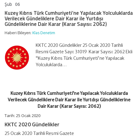
Şub
06
Kuzey
yorumlar kapalı
Kıbrıs
Kuzey Kıbrıs Türk Cumhuriyeti’ne Yapılacak Yolculuklarda
Türk
Verilecek Gündeliklere Dair Karar ile Yurtdışı
Cumhuriyeti’ne
Gündeliklerine Dair Karar (Karar Sayısı: 2062)
Yapılacak
Yolculuklarda
Haberi Ekleyen:
Klas Denetim
Verilecek
Gündeliklere
KKTC 2020 Gündelikler 25 Ocak 2020 Tarihli
Dair
Karar
Resmi Gazete Sayı: 31019 Karar Sayısı: 2062 Ekli
ile
“Kuzey Kıbns Türk Cumhuriyeti’ne Yapılacak
Yurtdışı
Yolculuklarda…
Gündeliklerine
Dair
Karar
(Karar
Sayısı:
Kuzey Kıbrıs Türk Cumhuriyeti’ne Yapılacak Yolculuklarda
2062)
için
Verilecek Gündeliklere Dair Karar ile Yurtdışı Gündeliklerine
Dair Karar (Karar Sayısı: 2062)
Tarih: 25 Ocak 2020
KKTC 2020 Gündelikler
25 Ocak 2020 Tarihli Resmi Gazete