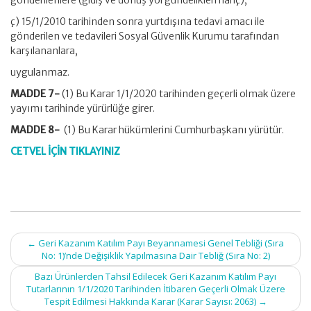
gönderilenlere (gidiş ve dönüş yol gündelikleri hariç),
ç) 15/1/2010 tarihinden sonra yurtdışına tedavi amacı ile
gönderilen ve tedavileri Sosyal Güvenlik Kurumu tarafından
karşılananlara,
uygulanmaz.
MADDE 7-
(1) Bu Karar 1/1/2020 tarihinden geçerli olmak üzere
yayımı tarihinde yürürlüğe girer.
MADDE 8-
(1) Bu Karar hükümlerini Cumhurbaşkanı yürütür.
CETVEL İÇİN TIKLAYINIZ
Post
←
Geri Kazanım Katılım Payı Beyannamesi Genel Tebliği (Sıra
navigation
No: 1)’nde Değişiklik Yapılmasına Dair Tebliğ (Sıra No: 2)
Bazı Ürünlerden Tahsil Edilecek Geri Kazanım Katılım Payı
Tutarlarının 1/1/2020 Tarihinden İtibaren Geçerli Olmak Üzere
Tespit Edilmesi Hakkında Karar (Karar Sayısı: 2063)
→