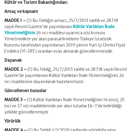
Kültür ve Turizm Bakanlığından:
Amaç ve kapsam
MADDE 1 –
(1) Bu Tebliğin amacı, 25/7/2013 tarihli ve 28718
sayılı Resmî Gazete’de yayımlanan
Kültür Varlıkları İhale
Yönetmeliğinin
26 ncı maddesi uyarınca söz konusu
Yönetmelikte yer alan parasal limitlerin Türkiye İstatistik
Kurumu tarafından yayımlanan 2019 yılının Yurt İçi Üretici Fiyat
Endeksi (Yİ-ÜFE) oranları esas alınarak güncellenmesidir.
Dayanak
MADDE 2 –
(1) Bu Tebliğ, 25/7/2013 tarihli ve 28718 sayılı Resmî
Gazete’de yayımlanan Kültür Varlıkları İhale Yönetmeliğinin 26
ncı maddesine dayanılarak hazırlanmıştır.
Güncellenen hususlar
MADDE 3 –
(1) Kültür Varlıkları İhale Yönetmeliğinin 14 üncü, 25
inci ve 27 nci maddelerinde yer alan tutarlar Ek-1’de belirtildiği
şekilde güncellenmiştir.
Yürürlük
MADDE 4 –
(1) Bu Tebliğ 1/2/2020 tarihinde yürürlüğe girer.