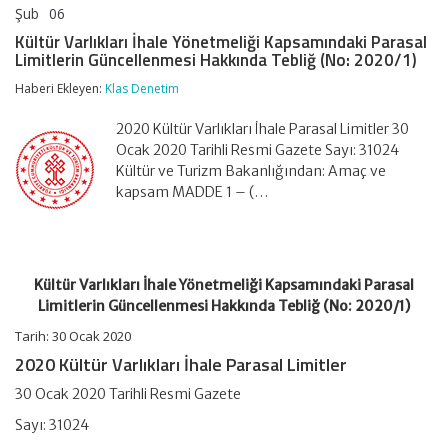
Şub
06
Kültür
yorumlar kapalı
Varlıkları
Kültür Varlıkları İhale Yönetmeliği Kapsamındaki Parasal
İhale
Limitlerin Güncellenmesi Hakkında Tebliğ (No: 2020/1)
Yönetmeliği
Kapsamındaki
Haberi Ekleyen:
Klas Denetim
Parasal
Limitlerin
2020 Kültür Varlıkları İhale Parasal Limitler 30
Güncellenmesi
Hakkında
Ocak 2020 Tarihli Resmi Gazete Sayı: 31024
Tebliğ
Kültür ve Turizm Bakanlığından: Amaç ve
(No:
kapsam MADDE 1 – (…
2020/1)
için
Kültür Varlıkları İhale Yönetmeliği Kapsamındaki Parasal
Limitlerin Güncellenmesi Hakkında Tebliğ (No: 2020/1)
Tarih: 30 Ocak 2020
2020 Kültür Varlıkları İhale Parasal Limitler
30 Ocak 2020 Tarihli Resmi Gazete
Sayı: 31024