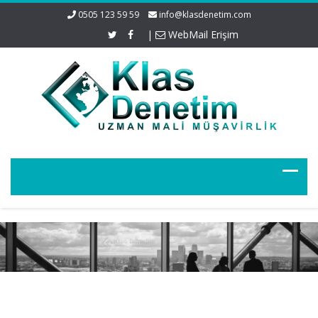
0505 123 59 59
info@klasdenetim.com
|
WebMail Erişim