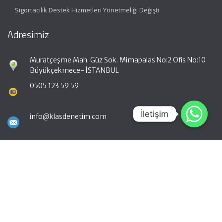
Sigortacılık Destek Hizmetleri Yönetmeliği Değişti
Adresimiz
Muratçeşme Mah. Güz Sok. Mimapalas No:2 Ofis No:10
Büyükçekmece- İSTANBUL
0505 123 59 59
İletişim
İletişim
info@klasdenetim.com
Hızlı Menü
Ana Sayfa
Hakkımızda
Hizmetlerimiz
Güncel Mevzuat
İletişim