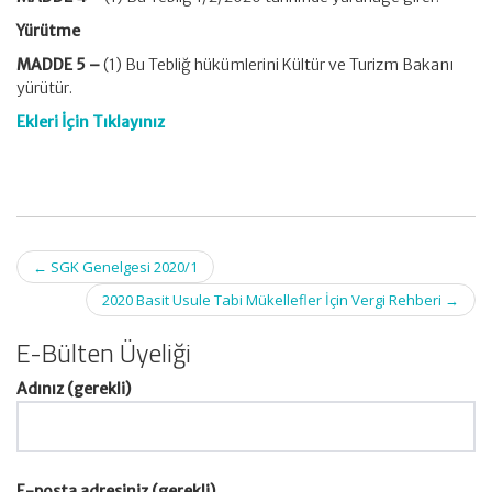
Yürütme
MADDE 5 –
(1) Bu Tebliğ hükümlerini Kültür ve Turizm Bakanı
yürütür.
Ekleri İçin Tıklayınız
Post
←
SGK Genelgesi 2020/1
navigation
2020 Basit Usule Tabi Mükellefler İçin Vergi Rehberi
→
E-Bülten Üyeliği
Adınız (gerekli)
E-posta adresiniz (gerekli)