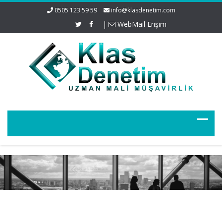
0505 123 59 59
info@klasdenetim.com
|
WebMail Erişim