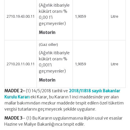
(Ağırlık itibariyle
kükürt oranı %
2710.19.43.00.11
1,9059
Litre
0,00 1’i
geçmeyenler)
Motorin
(Gaz oiller)
(Ağırlık itibariyle
kükürt oranı %
2710.20.11.00.11
1,9059
Litre
0,001’i
geçmeyenler)
Motorin
MADDE 2-
(1) 14/5/2018 tarihli ve
2018/11818 sayılı Bakanlar
Kurulu Kararı
eki Karar, bu Kararın 1 inci maddesinde yer alan
mallar bakımından mezkur maddede tespit edilen özel tüketim
vergisi tutarlarını geçmeyecek şekilde uygulanır.
MADDE 3
– (1) Bu Kararın uygulanmasına ilişkin usul ve esaslar
Hazine ve Maliye Bakanlığınca tespit edilir.