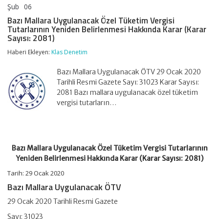
Şub
06
Bazı
yorumlar kapalı
Mallara
Bazı Mallara Uygulanacak Özel Tüketim Vergisi
Uygulanacak
Tutarlarının Yeniden Belirlenmesi Hakkında Karar (Karar
Özel
Sayısı: 2081)
Tüketim
Vergisi
Haberi Ekleyen:
Klas Denetim
Tutarlarının
Yeniden
Bazı Mallara Uygulanacak ÖTV 29 Ocak 2020
Belirlenmesi
Hakkında
Tarihli Resmi Gazete Sayı: 31023 Karar Sayısı:
Karar
2081 Bazı mallara uygulanacak özel tüketim
(Karar
vergisi tutarların…
Sayısı:
2081)
için
Bazı Mallara Uygulanacak Özel Tüketim Vergisi Tutarlarının
Yeniden Belirlenmesi Hakkında Karar (Karar Sayısı: 2081)
Tarih: 29 Ocak 2020
Bazı Mallara Uygulanacak ÖTV
29 Ocak 2020 Tarihli Resmi Gazete
Sayı: 31023