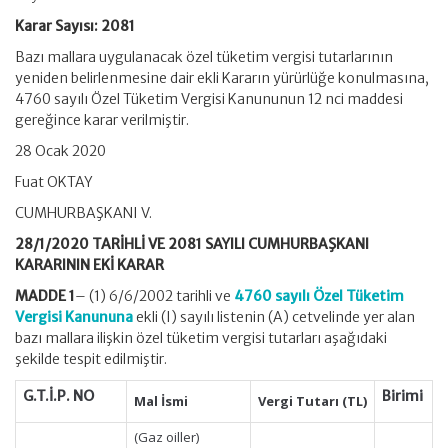
Karar Sayısı: 2081
Bazı mallara uygulanacak özel tüketim vergisi tutarlarının
yeniden belirlenmesine dair ekli Kararın yürürlüğe konulmasına,
4760 sayılı Özel Tüketim Vergisi Kanununun 12 nci maddesi
gereğince karar verilmiştir.
28 Ocak 2020
Fuat OKTAY
CUMHURBAŞKANI V.
28/1/2020 TARİHLİ VE 2081 SAYILI CUMHURBAŞKANI
KARARININ EKİ KARAR
MADDE 1
– (1) 6/6/2002 tarihli ve
4760 sayılı Özel Tüketim
Vergisi Kanununa
ekli (I) sayılı listenin (A) cetvelinde yer alan
bazı mallara ilişkin özel tüketim vergisi tutarları aşağıdaki
şekilde tespit edilmiştir.
G.T.İ.P. NO
Birimi
Mal İsmi
Vergi
Tutarı
(TL)
(Gaz oiller)