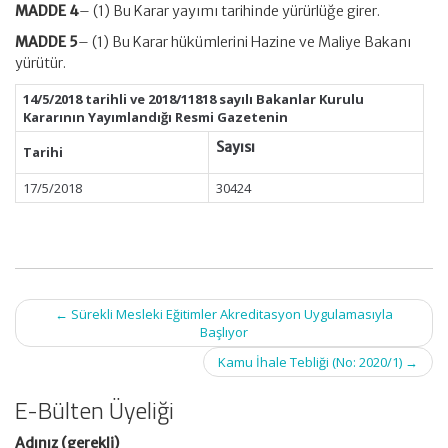
MADDE 4
– (1) Bu Karar yayımı tarihinde yürürlüğe girer.
MADDE 5
– (1) Bu Karar hükümlerini Hazine ve Maliye Bakanı
yürütür.
14/5/2018 tarihli ve 2018/11818 sayılı Bakanlar Kurulu
Kararının Yayımlandığı Resmi Gazetenin
Sayısı
Tarihi
17/5/2018
30424
Post
←
Sürekli Mesleki Eğitimler Akreditasyon Uygulamasıyla
navigation
Başlıyor
Kamu İhale Tebliği (No: 2020/1)
→
E-Bülten Üyeliği
Adınız (gerekli)