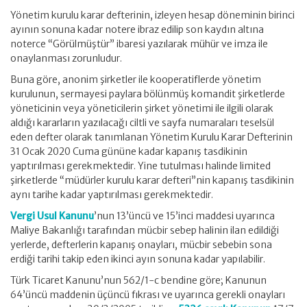
Yönetim kurulu karar defterinin, izleyen hesap döneminin birinci
ayının sonuna kadar notere ibraz edilip son kaydın altına
noterce “Görülmüştür” ibaresi yazılarak mühür ve imza ile
onaylanması zorunludur.
Buna göre, anonim şirketler ile kooperatiflerde yönetim
kurulunun, sermayesi paylara bölünmüş komandit şirketlerde
yöneticinin veya yöneticilerin şirket yönetimi ile ilgili olarak
aldığı kararların yazılacağı ciltli ve sayfa numaraları teselsül
eden defter olarak tanımlanan Yönetim Kurulu Karar Defterinin
31 Ocak 2020 Cuma gününe kadar kapanış tasdikinin
yaptırılması gerekmektedir. Yine tutulması halinde limited
şirketlerde “müdürler kurulu karar defteri”nin kapanış tasdikinin
aynı tarihe kadar yaptırılması gerekmektedir.
Vergi Usul Kanunu
’nun 13’üncü ve 15’inci maddesi uyarınca
Maliye Bakanlığı tarafından mücbir sebep halinin ilan edildiği
yerlerde, defterlerin kapanış onayları, mücbir sebebin sona
erdiği tarihi takip eden ikinci ayın sonuna kadar yapılabilir.
Türk Ticaret Kanunu’nun 562/1-c bendine göre; Kanunun
64’üncü maddenin üçüncü fıkrası ve uyarınca gerekli onayları