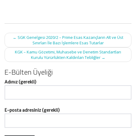
Post
←
SGK Genelgesi 2020/2 – Prime Esas Kazançların Alt ve Üst
navigation
Sınırları İle Bazı İşlemlere Esas Tutarlar
KGK – Kamu Gözetimi, Muhasebe ve Denetim Standartları
Kurulu Yürürlükten Kaldırılan Tebliğler
→
E-Bülten Üyeliği
Adınız (gerekli)
E-posta adresiniz (gerekli)