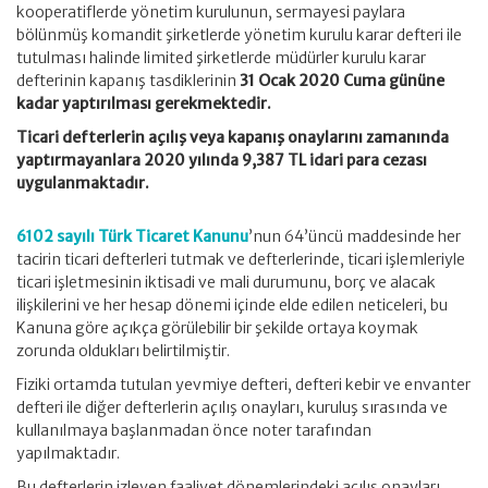
kooperatiflerde yönetim kurulunun, sermayesi paylara
bölünmüş komandit şirketlerde yönetim kurulu karar defteri ile
tutulması halinde limited şirketlerde müdürler kurulu karar
defterinin kapanış tasdiklerinin
31 Ocak 2020 Cuma gününe
kadar yaptırılması gerekmektedir.
Ticari defterlerin açılış veya kapanış onaylarını zamanında
yaptırmayanlara 2020 yılında 9,387 TL idari para cezası
uygulanmaktadır.
6102 sayılı Türk Ticaret Kanunu
’nun 64’üncü maddesinde her
tacirin ticari defterleri tutmak ve defterlerinde, ticari işlemleriyle
ticari işletmesinin iktisadi ve mali durumunu, borç ve alacak
ilişkilerini ve her hesap dönemi içinde elde edilen neticeleri, bu
Kanuna göre açıkça görülebilir bir şekilde ortaya koymak
zorunda oldukları belirtilmiştir.
Fiziki ortamda tutulan yevmiye defteri, defteri kebir ve envanter
defteri ile diğer defterlerin açılış onayları, kuruluş sırasında ve
kullanılmaya başlanmadan önce noter tarafından
yapılmaktadır.
Bu defterlerin izleyen faaliyet dönemlerindeki açılış onayları,