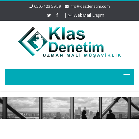
0505 123 59 59
info@klasdenetim.com
|
WebMail Erişim