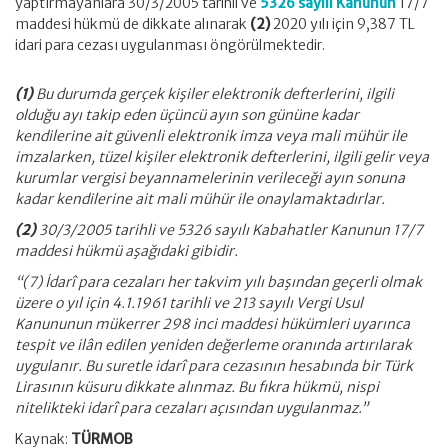
yaptırmayanlara 30/3/2005 tarihli ve
5326 sayılı Kanunun
17/7
maddesi hükmü de dikkate alınarak
(2)
2020 yılı için 9,387 TL
idari para cezası uygulanması öngörülmektedir.
(1)
Bu durumda gerçek kişiler elektronik defterlerini, ilgili
olduğu ayı takip eden üçüncü ayın son gününe kadar
kendilerine ait güvenli elektronik imza veya mali mühür ile
imzalarken, tüzel kişiler elektronik defterlerini, ilgili gelir veya
kurumlar vergisi beyannamelerinin verileceği ayın sonuna
kadar kendilerine ait mali mühür ile onaylamaktadırlar.
(2)
30/3/2005 tarihli ve 5326 sayılı Kabahatler Kanunun 17/7
maddesi hükmü aşağıdaki gibidir.
“(7) İdarî para cezaları her takvim yılı başından geçerli olmak
üzere o yıl için 4.1.1961 tarihli ve 213 sayılı Vergi Usul
Kanununun mükerrer 298 inci maddesi hükümleri uyarınca
tespit ve ilân edilen yeniden değerleme oranında artırılarak
uygulanır. Bu suretle idarî para cezasının hesabında bir Türk
Lirasının küsuru dikkate alınmaz. Bu fıkra hükmü, nispi
nitelikteki idarî para cezaları açısından uygulanmaz.”
Kaynak:
TÜRMOB