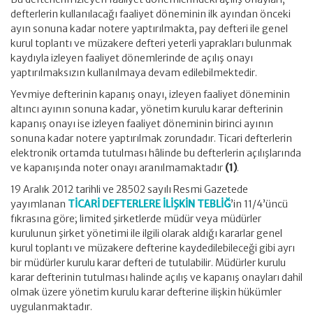
defterlerin kullanılacağı faaliyet döneminin ilk ayından önceki
ayın sonuna kadar notere yaptırılmakta, pay defteri ile genel
kurul toplantı ve müzakere defteri yeterli yaprakları bulunmak
kaydıyla izleyen faaliyet dönemlerinde de açılış onayı
yaptırılmaksızın kullanılmaya devam edilebilmektedir.
Yevmiye defterinin kapanış onayı, izleyen faaliyet döneminin
altıncı ayının sonuna kadar, yönetim kurulu karar defterinin
kapanış onayı ise izleyen faaliyet döneminin birinci ayının
sonuna kadar notere yaptırılmak zorundadır. Ticari defterlerin
elektronik ortamda tutulması hâlinde bu defterlerin açılışlarında
ve kapanışında noter onayı aranılmamaktadır
(1)
.
19 Aralık 2012 tarihli ve 28502 sayılı Resmi Gazetede
yayımlanan
TİCARİ DEFTERLERE İLİŞKİN TEBLİĞ
’in 11/4’üncü
fıkrasına göre; limited şirketlerde müdür veya müdürler
kurulunun şirket yönetimi ile ilgili olarak aldığı kararlar genel
kurul toplantı ve müzakere defterine kaydedilebileceği gibi ayrı
bir müdürler kurulu karar defteri de tutulabilir. Müdürler kurulu
karar defterinin tutulması halinde açılış ve kapanış onayları dahil
olmak üzere yönetim kurulu karar defterine ilişkin hükümler
uygulanmaktadır.