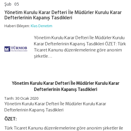
Şub
05
Yönetim
yorumlar kapalı
Kurulu
Yönetim Kurulu Karar Defteri İle Müdürler Kurulu Karar
Karar
Defterlerinin Kapanış Tasdikleri
Defteri
İle
Haberi Ekleyen:
Klas Denetim
Müdürler
Kurulu
Yönetim Kurulu Karar Defteri İle Müdürler Kurulu
Karar
Defterlerinin
Karar Defterlerinin Kapanış Tasdikleri ÖZET: Türk
Kapanış
Ticaret Kanunu düzenlemelerine göre anonim
Tasdikleri
şirketle…
için
Yönetim Kurulu Karar Defteri İle Müdürler Kurulu Karar
Defterlerinin Kapanış Tasdikleri
Tarih: 30 Ocak 2020
Yönetim Kurulu Karar Defteri İle Müdürler Kurulu Karar
Defterlerinin Kapanış Tasdikleri
ÖZET:
Türk Ticaret Kanunu düzenlemelerine göre anonim şirketler ile