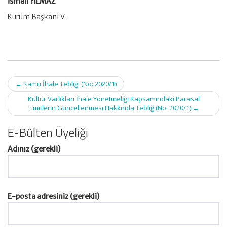
İsmail YILMAZ
Kurum Başkanı V.
Post
←
Kamu İhale Tebliği (No: 2020/1)
navigation
Kültür Varlıkları İhale Yönetmeliği Kapsamındaki Parasal
Limitlerin Güncellenmesi Hakkında Tebliğ (No: 2020/1)
→
E-Bülten Üyeliği
Adınız (gerekli)
E-posta adresiniz (gerekli)