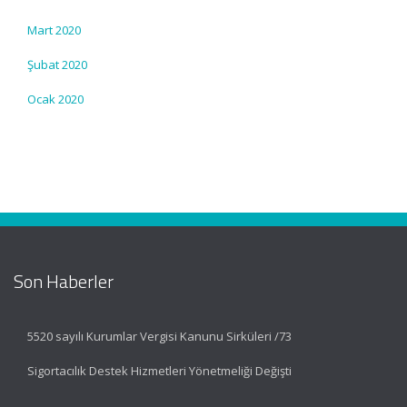
Mart 2020
Şubat 2020
Ocak 2020
Son Haberler
5520 sayılı Kurumlar Vergisi Kanunu Sirküleri /73
Sigortacılık Destek Hizmetleri Yönetmeliği Değişti