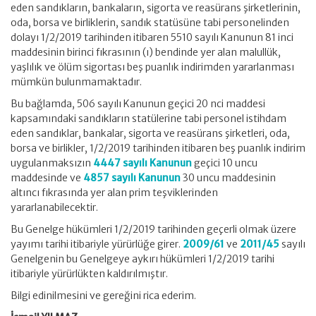
eden sandıkların, bankaların, sigorta ve reasürans şirketlerinin,
oda, borsa ve birliklerin, sandık statüsüne tabi personelinden
dolayı 1/2/2019 tarihinden itibaren 5510 sayılı Kanunun 81 inci
maddesinin birinci fıkrasının (ı) bendinde yer alan malullük,
yaşlılık ve ölüm sigortası beş puanlık indirimden yararlanması
mümkün bulunmamaktadır.
Bu bağlamda, 506 sayılı Kanunun geçici 20 nci maddesi
kapsamındaki sandıkların statülerine tabi personel istihdam
eden sandıklar, bankalar, sigorta ve reasürans şirketleri, oda,
borsa ve birlikler, 1/2/2019 tarihinden itibaren beş puanlık indirim
uygulanmaksızın
4447 sayılı Kanunun
geçici 10 uncu
maddesinde ve
4857 sayılı Kanunun
30 uncu maddesinin
altıncı fıkrasında yer alan prim teşviklerinden
yararlanabilecektir.
Bu Genelge hükümleri 1/2/2019 tarihinden geçerli olmak üzere
yayımı tarihi itibariyle yürürlüğe girer.
2009/61
ve
2011/45
sayılı
Genelgenin bu Genelgeye aykırı hükümleri 1/2/2019 tarihi
itibariyle yürürlükten kaldırılmıştır.
Bilgi edinilmesini ve gereğini rica ederim.