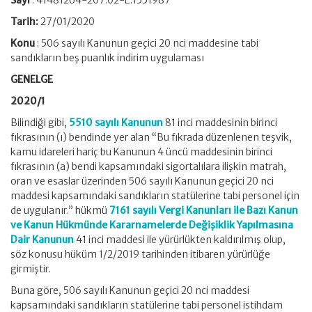
Sayı
: 41481264-207.02-E.1551987
Tarih:
27/01/2020
Konu
: 506 sayılı Kanunun geçici 20 nci maddesine tabi
sandıkların beş puanlık indirim uygulaması
GENELGE
2020/1
Bilindiği gibi,
5510 sayılı Kanunun
81 inci maddesinin birinci
fıkrasının (ı) bendinde yer alan “Bu fıkrada düzenlenen teşvik,
kamu idareleri hariç bu Kanunun 4 üncü maddesinin birinci
fıkrasının (a) bendi kapsamındaki sigortalılara ilişkin matrah,
oran ve esaslar üzerinden 506 sayılı Kanunun geçici 20 nci
maddesi kapsamındaki sandıkların statülerine tabi personel için
de uygulanır.” hükmü
7161 sayılı Vergi Kanunları ile Bazı Kanun
ve Kanun Hükmünde Kararnamelerde Değişiklik Yapılmasına
Dair Kanunun
41 inci maddesi ile yürürlükten kaldırılmış olup,
söz konusu hüküm 1/2/2019 tarihinden itibaren yürürlüğe
girmiştir.
Buna göre, 506 sayılı Kanunun geçici 20 nci maddesi
kapsamındaki sandıkların statülerine tabi personel istihdam