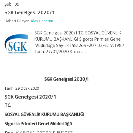
Şub
05
SGK
yorumlar kapalı
Genelgesi
SGK Genelgesi 2020/1
2020/1
için
Haberi Ekleyen:
Klas Denetim
SGK Genelgesi 2020/1 TC. SOSYAL GÜVENLİK
KURUMU BAŞKANLIĞI Sigorta Primleri Genel
Müdürlüğü Sayı : 41481264-207.02-E.1551987
Tarih: 27/01/2020 Konu :…
SGK Genelgesi 2020/1
Tarih: 29 Ocak 2020
SGK Genelgesi 2020/1
TC.
SOSYAL GÜVENLİK KURUMU BAŞKANLIĞI
Sigorta Primleri Genel Müdürlüğü