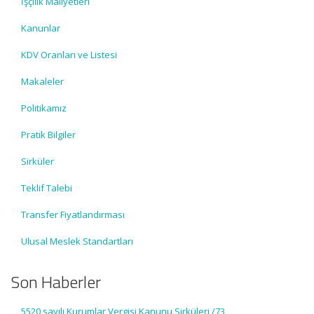
İşçilik Maliyetleri
Kanunlar
KDV Oranları ve Listesi
Makaleler
Politikamız
Pratik Bilgiler
Sirküler
Teklif Talebi
Transfer Fiyatlandırması
Ulusal Meslek Standartları
Son Haberler
5520 sayılı Kurumlar Vergisi Kanunu Sirküleri /73