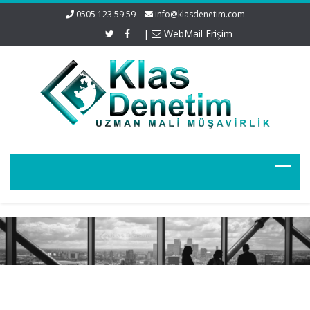
0505 123 59 59
info@klasdenetim.com
|
WebMail Erişim