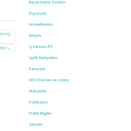
Beyanname Süreleri
Duyurular
Hizmetlerimiz
1/11],
İletişim
İş Kanunu IPC
20/1
→
İşçilik Maliyetleri
Kanunlar
KDV Oranları ve Listesi
Makaleler
Politikamız
Pratik Bilgiler
Sirküler