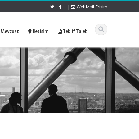
|
WebMail Erişim
 Mevzuat
İletişim
Teklif Talebi