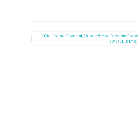
Post
←
KGK – Kamu Gözetimi, Muhasebe ve Denetim Standartla
navigation
[01/12], [01/13]