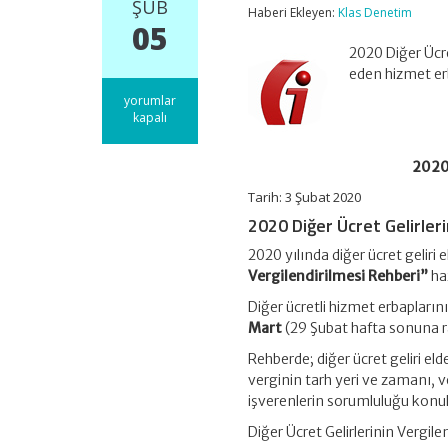
ŞUB
Haberi Ekleyen:
Klas Denetim
05
2020 Diğer Ücret
eden hizmet er
2020
yorumlar
Diğer
kapalı
Ücret
Gelirlerinin
2020 
Vergilendirilmesi
Rehberi
Tarih: 3 Şubat 2020
için
2020 Diğer Ücret Gelirler
2020 yılında diğer ücret geliri
Vergilendirilmesi Rehberi”
ha
Diğer ücretli hizmet erbapların
Mart
(29 Şubat hafta sonuna ra
Rehberde; diğer ücret geliri e
verginin tarh yeri ve zamanı,
işverenlerin sorumluluğu konul
Diğer Ücret Gelirlerinin Vergil