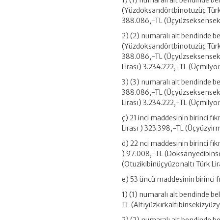
1) (1) numaralı alt bendinde be
(Yüzdoksandörtbinotuzüç Türk L
388.086,-TL (Üçyüzseksensekiz
2) (2) numaralı alt bendinde b
(Yüzdoksandörtbinotuzüç Türk 
388.086,-TL (Üçyüzseksensekiz
Lirası) 3.234.222,-TL (Üçmilyon
3) (3) numaralı alt bendinde be
388.086,-TL (Üçyüzseksensekiz
Lirası) 3.234.222,-TL (Üçmilyon
ç) 21 inci maddesinin birinci fı
Lirası ) 323.398,-TL (Üçyüzyir
d) 22 nci maddesinin birinci fı
) 97.008,-TL (Doksanyedibinseki
(Otuzikibinüçyüzonaltı Türk Lir
e) 53 üncü maddesinin birinci fı
1) (1) numaralı alt bendinde b
TL (Altıyüzkırkaltıbinsekizyüzyi