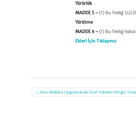
Yürürlük
MADDE 5 –
(1) Bu Tebliğ 1/2/2
Yürütme
MADDE 6 –
(1) Bu Tebliğ hükü
Ekleri İçin
Tıklayınız
Post
←
Bazı Mallara Uygulanacak Özel Tüketim Vergisi Tutar
navigation