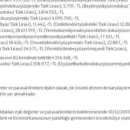
lirtilen 953.728,-TL (Dokuzyüzelliüçbinyediyüzyirmisekiz Türk Lirası)
üçbindokuzyüzyirmiki Türk Lirası), 5.719,-TL (Beşbinyediyüzondokuz 
uzdokuz Türk Lirası), 3.814.922,-TL
uzyüzyirmiiki Türk Lirası) 4.095.700,-TL
z Türk Lirası), 11.442,-TL (Onbirbindörtyüzkırkiki Türk Lirası) 12.2
k Lirası), 28.611.919,-TL (Yirmisekizmilyonaltıyüzonbirbin dokuzyüz
tuzmilyonyediyüzonyedibinyediyüzellialtı Türk Lirası), 17.163,-TL
ası) 18.426,-TL (Onsekizbindörtyüzyirmialtı Türk Lirası), 22.887,-TL
 Türk Lirası) 24.571,-TL (Yirmidörtbinbeşyüzyetmişyedi Türk Lirası),
krasının (h) bendinde belirtilen 334.368,-TL
ekiz Türk Lirası) 358.977,-TL (Üçyüzellisekizbindokuzyüzyetmişyed
rler ve parasal limitlere ilişkin olarak, bir önceki dönem ile karşılaştır
ekte yer almaktadır.
 oldukları eşik değerler ve parasal limitlerin belirlenmesinde 10/12/2003 
timi ve Kontrol Kanununun yürürlüğe girmesinden önceki bütçe statü