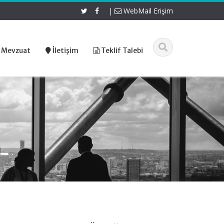
|
WebMail Erişim
 Mevzuat
İletişim
Teklif Talebi