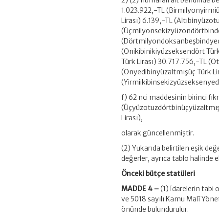
2) (2) numaralı alt bendinde be
1.023.922,-TL (Birmilyonyirmi
Lirası) 6.139,-TL (Altıbinyüzot
(Üçmilyonsekizyüzondörtbindok
(Dörtmilyondoksanbeşbindyediyü
(Onikibinikiyüzseksendört Tür
Türk Lirası) 30.717.756,-TL (O
(Onyedibinyüzaltmışüç Türk Lir
(Yirmiikibinsekizyüzseksenyedi
f) 62 nci maddesinin birinci fı
(Üçyüzotuzdörtbinüçyüzaltmışs
Lirası),
olarak güncellenmiştir.
(2) Yukarıda belirtilen eşik değe
değerler, ayrıca tablo halinde 
Önceki bütçe statüleri
MADDE 4 –
(1) İdarelerin tabi
ve 5018 sayılı Kamu Malî Yöne
önünde bulundurulur.