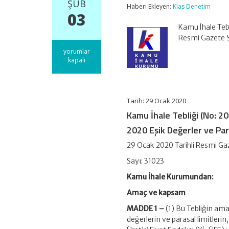
ŞUB
Haberi Ekleyen:
Klas Denetim
03
Kamu İhale Tebl
Resmi Gazete 
Kamu
yorumlar
İhale
kapalı
Tebliği
(No:
2020/1)
için
Tarih: 29 Ocak 2020
Kamu İhale Tebliği (No: 2
2020 Eşik Değerler ve Par
29 Ocak 2020 Tarihli Resmi Ga
Sayı: 31023
Kamu İhale Kurumundan:
Amaç ve kapsam
MADDE 1 –
(1) Bu Tebliğin ama
değerlerin ve parasal limitlerin