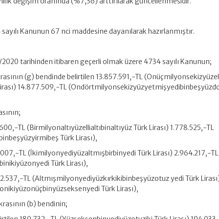
yıllık değişim oranında (%7,36) arttırılarak güncellenmesidir.
4 sayılı Kanunun 67 nci maddesine dayanılarak hazırlanmıştır.
/2/2020 tarihinden itibaren geçerli olmak üzere 4734 sayılı Kanunun;
krasının (g) bendinde belirtilen 13.857.591,-TL (Onüçmilyonsekizyüzell
Lirası) 14.877.509,-TL (Ondörtmilyonsekizyüzyetmişyedibinbeşyüzd
asının;
.600,-TL (Birmilyonaltıyüzellialtıbinaltıyüz Türk Lirası) 1.778.525,-TL
inbeşyüzyirmibeş Türk Lirası),
1.007,-TL (İkimilyonyediyüzaltmışbirbinyedi Türk Lirası) 2.964.217,-TL
inikiyüzonyedi Türk Lirası),
742.537,-TL (Altmışmilyonyediyüzkırkikibinbeşyüzotuz yedi Türk Lirası
onikiyüzonüçbinyüzseksenyedi Türk Lirası),
ıkrasının (b) bendinin;