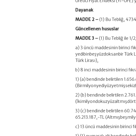
Üretici Fiyat Endeksi (Yİ-ÜFE) 
Dayanak
MADDE 2 –
(1) Bu Tebliğ, 473
Güncellenen hususlar
MADDE 3 –
(1) Bu Tebliğ ile 1
a) 3 üncü maddesinin birinci fı
yedibinbeşyüzdoksanbir Türk 
Türk Lirası),
b) 8 inci maddesinin birinci fıkr
1) (a) bendinde belirtilen 1.656
(Birmilyonyediyüzyetmişsekizb
2) (b) bendinde belirtilen 2.76
(İkimilyondokuzyüzaltmışdörtb
3) (c) bendinde belirtilen 60.
65.213.187,-TL (Altmışbeşmily
c) 13 üncü maddesinin birinci f