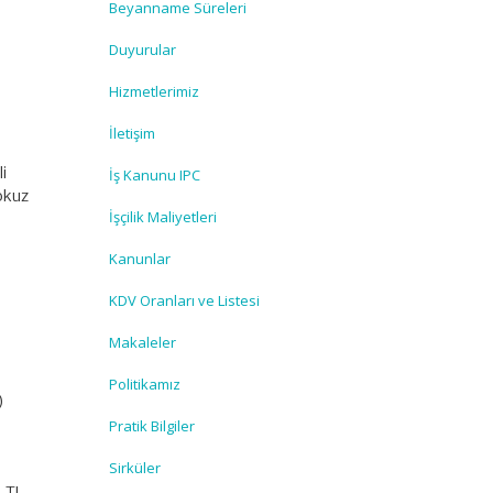
Beyanname Süreleri
Duyurular
Hizmetlerimiz
İletişim
i
İş Kanunu IPC
okuz
İşçilik Maliyetleri
Kanunlar
KDV Oranları ve Listesi
Makaleler
Politikamız
)
Pratik Bilgiler
Sirküler