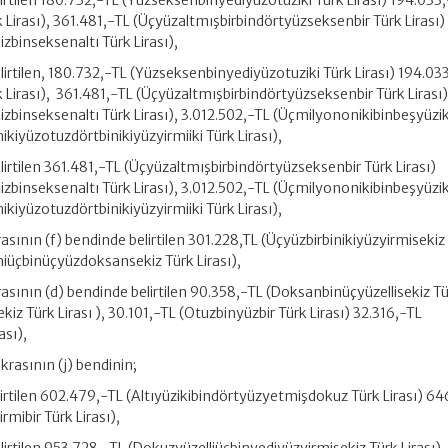
lirtilen 180.732,-TL (Yüzseksenbinyediyüzotuziki Türk Lirası) 194.033
irası), 361.481,-TL (Üçyüzaltmışbirbindörtyüzseksenbir Türk Lirası)
binseksenaltı Türk Lirası),
elirtilen, 180.732,-TL (Yüzseksenbinyediyüzotuziki Türk Lirası) 194.03
Lirası), 361.481,-TL (Üçyüzaltmışbirbindörtyüzseksenbir Türk Lirası
binseksenaltı Türk Lirası), 3.012.502,-TL (Üçmilyononikibinbeşyüzik
ikiyüzotuzdörtbinikiyüzyirmiiki Türk Lirası),
lirtilen 361.481,-TL (Üçyüzaltmışbirbindörtyüzseksenbir Türk Lirası)
binseksenaltı Türk Lirası), 3.012.502,-TL (Üçmilyononikibinbeşyüzik
ikiyüzotuzdörtbinikiyüzyirmiiki Türk Lirası),
krasının (f) bendinde belirtilen 301.228,TL (Üçyüzbirbinikiyüzyirmisekiz
miüçbinüçyüzdoksansekiz Türk Lirası),
krasının (d) bendinde belirtilen 90.358,-TL (Doksanbinüçyüzellisekiz Tü
z Türk Lirası ), 30.101,-TL (Otuzbinyüzbir Türk Lirası) 32.316,-TL
ası),
krasının (j) bendinin;
elirtilen 602.479,-TL (Altıyüzikibindörtyüzyetmişdokuz Türk Lirası) 64
rmibir Türk Lirası),