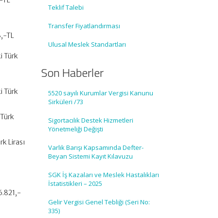
,-TL
Teklif Talebi
Transfer Fiyatlandırması
3,-TL
Ulusal Meslek Standartları
)
i Türk
Son Haberler
i Türk
5520 sayılı Kurumlar Vergisi Kanunu
Sirküleri /73
 Türk
Sigortacılık Destek Hizmetleri
Yönetmeliği Değişti
rk Lirası
Varlık Barışı Kapsamında Defter-
Beyan Sistemi Kayıt Kılavuzu
SGK İş Kazaları ve Meslek Hastalıkları
İstatistikleri – 2025
6.821,-
Gelir Vergisi Genel Tebliği (Seri No:
335)