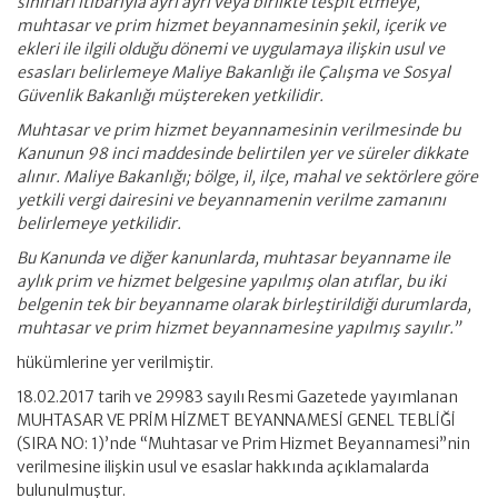
sınırları itibarıyla ayrı ayrı veya birlikte tespit etmeye,
muhtasar ve prim hizmet beyannamesinin şekil, içerik ve
ekleri ile ilgili olduğu dönemi ve uygulamaya ilişkin usul ve
esasları belirlemeye Maliye Bakanlığı ile Çalışma ve Sosyal
Güvenlik Bakanlığı müştereken yetkilidir.
Muhtasar ve prim hizmet beyannamesinin verilmesinde bu
Kanunun 98 inci maddesinde belirtilen yer ve süreler dikkate
alınır. Maliye Bakanlığı; bölge, il, ilçe, mahal ve sektörlere göre
yetkili vergi dairesini ve beyannamenin verilme zamanını
belirlemeye yetkilidir.
Bu Kanunda ve diğer kanunlarda, muhtasar beyanname ile
aylık prim ve hizmet belgesine yapılmış olan atıflar, bu iki
belgenin tek bir beyanname olarak birleştirildiği durumlarda,
muhtasar ve prim hizmet beyannamesine yapılmış sayılır.”
hükümlerine yer verilmiştir.
18.02.2017 tarih ve 29983 sayılı Resmi Gazetede yayımlanan
MUHTASAR VE PRİM HİZMET BEYANNAMESİ GENEL TEBLİĞİ
(SIRA NO: 1)’nde “Muhtasar ve Prim Hizmet Beyannamesi”nin
verilmesine ilişkin usul ve esaslar hakkında açıklamalarda
bulunulmuştur.