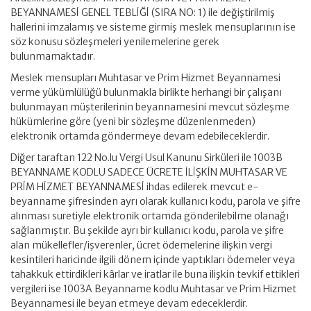
BEYANNAMESİ GENEL TEBLİĞİ (SIRA NO: 1) ile değiştirilmiş
hallerini imzalamış ve sisteme girmiş meslek mensuplarının ise
söz konusu sözleşmeleri yenilemelerine gerek
bulunmamaktadır.
Meslek mensupları Muhtasar ve Prim Hizmet Beyannamesi
verme yükümlülüğü bulunmakla birlikte herhangi bir çalışanı
bulunmayan müşterilerinin beyannamesini mevcut sözleşme
hükümlerine göre (yeni bir sözleşme düzenlenmeden)
elektronik ortamda göndermeye devam edebileceklerdir.
Diğer taraftan 122 No.lu Vergi Usul Kanunu Sirküleri ile 1003B
BEYANNAME KODLU SADECE ÜCRETE İLİŞKİN MUHTASAR VE
PRİM HİZMET BEYANNAMESİ ihdas edilerek mevcut e-
beyanname şifresinden ayrı olarak kullanıcı kodu, parola ve şifre
alınması suretiyle elektronik ortamda gönderilebilme olanağı
sağlanmıştır. Bu şekilde ayrı bir kullanıcı kodu, parola ve şifre
alan mükellefler/işverenler, ücret ödemelerine ilişkin vergi
kesintileri haricinde ilgili dönem içinde yaptıkları ödemeler veya
tahakkuk ettirdikleri kârlar ve iratlar ile buna ilişkin tevkif ettikleri
vergileri ise 1003A Beyanname kodlu Muhtasar ve Prim Hizmet
Beyannamesi ile beyan etmeye devam edeceklerdir.