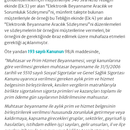
gönderebilmeleri için müşterileriyle 340 Sıra No.lu Tebliğin
ekinde (Ek:3) yer alan “Elektronik Beyanname Aracılık ve
Sorumluluk Sözleşmesi”ni, münferit talepte bulunan
müşterileriyle de örneği bu Tebliğin ekinde (Ek:4) yer alan
“Elektronik Beyanname Aracılık Sözleşmesi”ni düzenlemeleri
ve sözleşmelerin bir örneğini müşterilerine vermeleri, bir
örneğini de gerektiğinde ibraz edilmek üzere muhafaza etmeleri
gerektiği açıklanmıştır.
Öte yandan
193 sayılı Kanunun
98/A maddesinde,
“Muhtasar ve Prim Hizmet Beyannamesi, vergi kanunlarına
göre verilmesi gereken muhtasar beyanname ile 31/5/2006
tarihli ve 5510 sayılı Sosyal Sigortalar ve Genel Sağlık Sigortası
Kanunu uyarınca verilmesi gereken aylık prim ve hizmet
belgesinin birleştirilerek, kesilen vergilerin matrahlarıyla
birlikte sigortalının sigorta primleri ve kazançları toplamı ile
prim ödeme gün sayılarının bildirilmesine mahsustur.
Muhtasar beyanname ile aylık prim ve hizmet belgesinin
birleştirilerek verilmesi hususunda zorunluluk getirmeye veya
kaldırmaya, kapsama girecekleri gruplar, sektörler, gayrisafi iş
hasılatları, istihdam edilen işçi sayıları, gelir unsurları, il ve ilçe