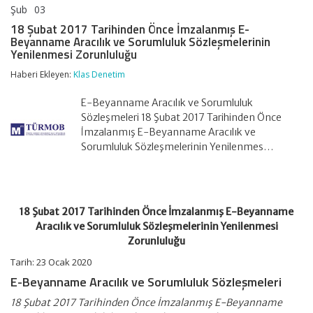
Şub
03
18
yorumlar kapalı
Şubat
18 Şubat 2017 Tarihinden Önce İmzalanmış E-
2017
Beyanname Aracılık ve Sorumluluk Sözleşmelerinin
Tarihinden
Yenilenmesi Zorunluluğu
Önce
İmzalanmış
Haberi Ekleyen:
Klas Denetim
E-
Beyanname
E-Beyanname Aracılık ve Sorumluluk
Aracılık
ve
Sözleşmeleri 18 Şubat 2017 Tarihinden Önce
Sorumluluk
İmzalanmış E-Beyanname Aracılık ve
Sözleşmelerinin
Sorumluluk Sözleşmelerinin Yenilenmes…
Yenilenmesi
Zorunluluğu
için
18 Şubat 2017 Tarihinden Önce İmzalanmış E-Beyanname
Aracılık ve Sorumluluk Sözleşmelerinin Yenilenmesi
Zorunluluğu
Tarih: 23 Ocak 2020
E-Beyanname Aracılık ve Sorumluluk Sözleşmeleri
18 Şubat 2017 Tarihinden Önce İmzalanmış E-Beyanname