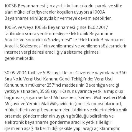
1003B Beyannamesi için ayrı bir kullanıcı kodu, parola ve şifre
alan mükellefler/işverenler koşulları uyuyorsa 1003A
Beyannamelerini üç ayda bir vermeye devam edebilirler.
1003A ve/veya 1003B Beyannamesi içinse 18.02.2017
tarihinden sonra yenilenmediyse Elektronik Beyanname
Aracılık ve Sorumluluk Sözleşmesi” ile “Elektronik Beyanname
Aracılık Sözleşmesi”nin yenilenmesi ve yenilenen sözleşmelerin
internet vergi dairesi aracılığıyla sisteme girilmesi
gerekmektedir.
30.09.2004 tarih ve 599 sayılı Resmi Gazetede yayımlanan 340
Sıra No.lu Vergi Usul Kanunu Genel Tebliği’nde; Vergi Usul
Kanununun mükerrer 257’nci maddesinin Bakanlığa verdiği
yetkiye istinaden, 3568 sayılı Kanun uyarınca yetki almış olup
bağımsız çalışan Serbest Muhasebeci, Serbest Muhasebeci Mali
Müşavir ve Yeminli Mali Müşavirlerin (meslek mensuplarının),
mükelleflerin vergi beyannameleri, bildirim ve eklerini elektronik
ortamda göndermelerinin uygun görüldüğü belirtilmiş ve
elektronik beyanname gönderme aracılık yetkisi ile ilgili
işlemlerin aşağıda belirtildiği şekilde yapılacağı açıklanmıştır.