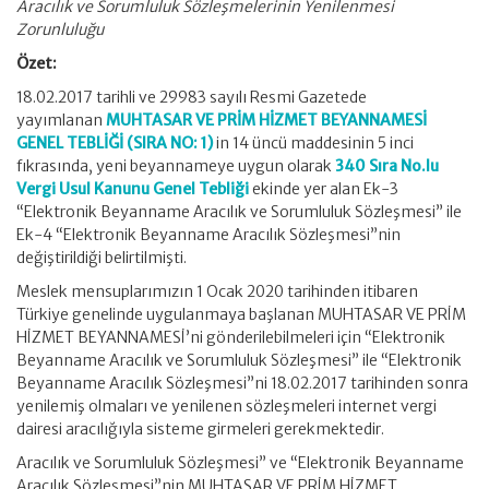
Aracılık ve Sorumluluk Sözleşmelerinin Yenilenmesi
Zorunluluğu
Özet:
18.02.2017 tarihli ve 29983 sayılı Resmi Gazetede
yayımlanan
MUHTASAR VE PRİM HİZMET BEYANNAMESİ
GENEL TEBLİĞİ (SIRA NO: 1)
in 14 üncü maddesinin 5 inci
fıkrasında, yeni beyannameye uygun olarak
340 Sıra No.lu
Vergi Usul Kanunu Genel Tebliği
ekinde yer alan Ek-3
“Elektronik Beyanname Aracılık ve Sorumluluk Sözleşmesi” ile
Ek-4 “Elektronik Beyanname Aracılık Sözleşmesi”nin
değiştirildiği belirtilmişti.
Meslek mensuplarımızın 1 Ocak 2020 tarihinden itibaren
Türkiye genelinde uygulanmaya başlanan MUHTASAR VE PRİM
HİZMET BEYANNAMESİ’ni gönderilebilmeleri için “Elektronik
Beyanname Aracılık ve Sorumluluk Sözleşmesi” ile “Elektronik
Beyanname Aracılık Sözleşmesi”ni 18.02.2017 tarihinden sonra
yenilemiş olmaları ve yenilenen sözleşmeleri internet vergi
dairesi aracılığıyla sisteme girmeleri gerekmektedir.
Aracılık ve Sorumluluk Sözleşmesi” ve “Elektronik Beyanname
Aracılık Sözleşmesi”nin MUHTASAR VE PRİM HİZMET