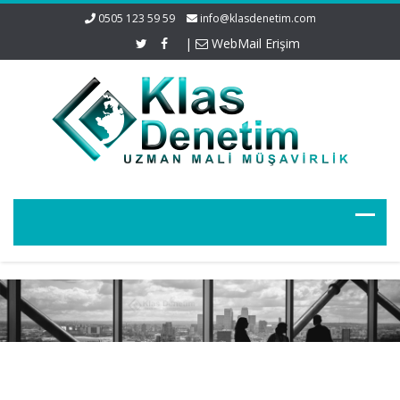
0505 123 59 59
info@klasdenetim.com
|
WebMail Erişim