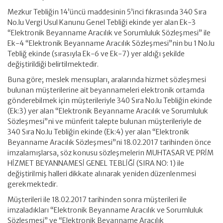
Mezkur Tebliğin 14’üncü maddesinin 5’inci fıkrasında 340 Sıra
No.lu Vergi Usul Kanunu Genel Tebliği ekinde yer alan Ek-3
“Elektronik Beyanname Aracılık ve Sorumluluk Sözleşmesi” ile
Ek-4 “Elektronik Beyanname Aracılık Sözleşmesi”nin bu 1 No.lu
Tebliğ ekinde (sırasıyla Ek-6 ve Ek-7) yer aldığı şekilde
değiştirildiği belirtilmektedir.
Buna göre; meslek mensupları, aralarında hizmet sözleşmesi
bulunan müşterilerine ait beyannameleri elektronik ortamda
gönderebilmek için müşterileriyle 340 Sıra No.lu Tebliğin ekinde
(Ek:3) yer alan “Elektronik Beyanname Aracılık ve Sorumluluk
Sözleşmesi”ni ve münferit talepte bulunan müşterileriyle de
340 Sıra No.lu Tebliğin ekinde (Ek:4) yer alan “Elektronik
Beyanname Aracılık Sözleşmesi”ni 18.02.2017 tarihinden önce
imzalamışlarsa, söz konusu sözleşmelerin MUHTASAR VE PRİM
HİZMET BEYANNAMESİ GENEL TEBLİĞİ (SIRA NO: 1) ile
değiştirilmiş halleri dikkate alınarak yeniden düzenlenmesi
gerekmektedir.
Müşterileri ile 18.02.2017 tarihinden sonra müşterileri ile
imzaladıkları “Elektronik Beyanname Aracılık ve Sorumluluk
Sözleşmesi” ve “Elektronik Beyanname Aracılık