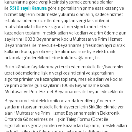
kanunlarına göre vergi kesintisi yapmak zorunda olanlar
ile
5510 sayılı Kanuna
göre sigortalıların prime esas kazanç ve
hizmet bilgilerini bildirmekle yükümlü olanların, sadece hizmet
erbabına ödenen ücretlerden yapılan vergi kesintilerini
matrahlarıyla birlikte ve sigortalının sigorta primleri ve
kazançları toplamı, meslek adları ve kodları ve prim ödeme gün
sayılarını 1003B Beyanname kodlu Muhtasar ve Prim Hizmet
Beyannamesi ile mevcut e-beyanname şifresinden ayrı olarak
kullanıcı kodu, parola ve şifre alınması suretiyle elektronik
ortamda gönderebilmelerine imkân sağlanmıştır.
Bu imkândan faydalanmayı tercih eden mükellefler/işverenler
ücret ödemelerine ilişkin vergi kesintilerini ve sigortalının
sigorta primleri ve kazançları toplamı, meslek adları ve kodları
ve prim ödeme gün sayılarını 1003B Beyanname kodlu
Muhtasar ve Prim Hizmet Beyannamesi ile beyan edeceklerdir.
Beyannamelerini elektronik ortamda kendileri gönderme
şartlarını taşıyan mükelleflerin/işverenlerin Sirküler ekinde yer
alan “Muhtasar ve Prim Hizmet Beyannamesinin Elektronik
Ortamda Gönderilmesine İlişkin Talep Formu (Ücret ile
sigortalının sigorta primleri ve kazançları toplamı, meslek adları
ve kodları ile prim ödeme gün sayılarının bildirilmesine