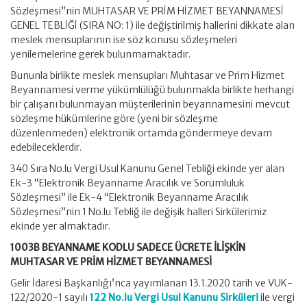
Sözleşmesi”nin MUHTASAR VE PRİM HİZMET BEYANNAMESİ
GENEL TEBLİĞİ (SIRA NO: 1) ile değiştirilmiş hallerini dikkate alan
meslek mensuplarının ise söz konusu sözleşmeleri
yenilemelerine gerek bulunmamaktadır.
Bununla birlikte meslek mensupları Muhtasar ve Prim Hizmet
Beyannamesi verme yükümlülüğü bulunmakla birlikte herhangi
bir çalışanı bulunmayan müşterilerinin beyannamesini mevcut
sözleşme hükümlerine göre (yeni bir sözleşme
düzenlenmeden) elektronik ortamda göndermeye devam
edebileceklerdir.
340 Sıra No.lu Vergi Usul Kanunu Genel Tebliği ekinde yer alan
Ek-3 “Elektronik Beyanname Aracılık ve Sorumluluk
Sözleşmesi” ile Ek-4 “Elektronik Beyanname Aracılık
Sözleşmesi”nin 1 No.lu Tebliğ ile değişik halleri Sirkülerimiz
ekinde yer almaktadır.
1003B BEYANNAME KODLU SADECE ÜCRETE İLİŞKİN
MUHTASAR VE PRİM HİZMET BEYANNAMESİ
Gelir İdaresi Başkanlığı’nca yayımlanan 13.1.2020 tarih ve VUK-
122/2020-1 sayılı
122 No.lu Vergi Usul Kanunu Sirküleri
ile vergi