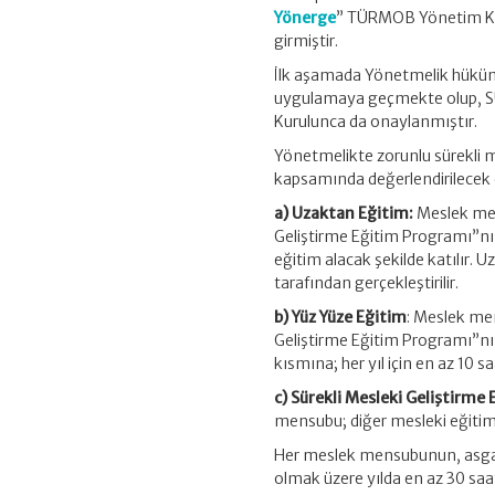
Yönerge
” TÜRMOB Yönetim Ku
girmiştir.
İlk aşamada Yönetmelik hüküml
uygulamaya geçmekte olup, S
Kurulunca da onaylanmıştır.
Yönetmelikte zorunlu sürekli m
kapsamında değerlendirilecek d
a) Uzaktan Eğitim:
Meslek men
Geliştirme Eğitim Programı”nın
eğitim alacak şekilde katılır
tarafından gerçekleştirilir.
b) Yüz Yüze Eğitim
: Meslek me
Geliştirme Eğitim Programı”nı
kısmına; her yıl için en az 10 sa
c) Sürekli Mesleki Geliştirme
mensubu; diğer mesleki eğitim fa
Her meslek mensubunun, asgari 
olmak üzere yılda en az 30 saat