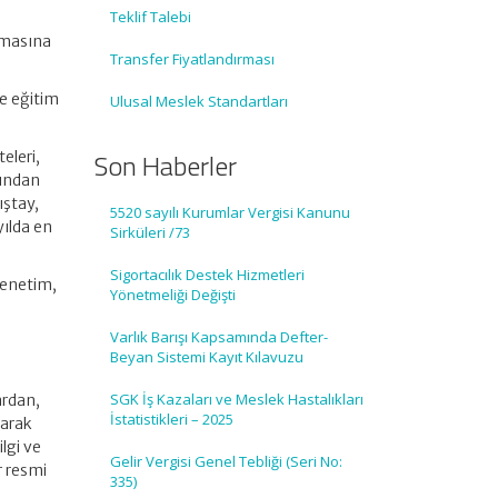
Teklif Talebi
lmasına
Transfer Fiyatlandırması
e eğitim
Ulusal Meslek Standartları
Son Haberler
eleri,
fından
ıştay,
5520 sayılı Kurumlar Vergisi Kanunu
yılda en
Sirküleri /73
Sigortacılık Destek Hizmetleri
denetim,
Yönetmeliği Değişti
Varlık Barışı Kapsamında Defter-
Beyan Sistemi Kayıt Kılavuzu
SGK İş Kazaları ve Meslek Hastalıkları
ardan,
İstatistikleri – 2025
larak
lgi ve
Gelir Vergisi Genel Tebliği (Seri No:
r resmi
335)