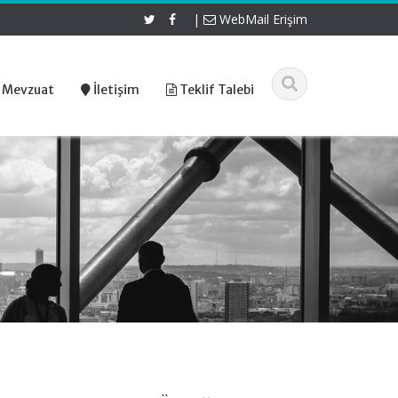
|
WebMail Erişim
 Mevzuat
İletişim
Teklif Talebi