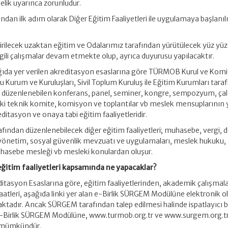
lik uyarınca zorunludur.
dan ilk adım olarak Diğer Eğitim Faaliyetleri ile uygulamaya başlanı
rilecek uzaktan eğitim ve Odalarımız tarafından yürütülecek yüz yüz
le ilgili çalışmalar devam etmekte olup, ayrıca duyurusu yapılacaktır.
ıda yer verilen akreditasyon esaslarına göre TÜRMOB Kurul ve Komit
u Kurum ve Kuruluşları, Sivil Toplum Kuruluş ile Eğitim Kurumları tara
 düzenlenebilen konferans, panel, seminer, kongre, sempozyum, çal
eki teknik komite, komisyon ve toplantılar vb meslek mensuplarının 
editasyon ve onaya tabi eğitim faaliyetleridir.
afından düzenlenebilecek diğer eğitim faaliyetleri; muhasebe, vergi, 
l yönetim, sosyal güvenlik mevzuatı ve uygulamaları, meslek hukuku,
uhasebe mesleği vb mesleki konulardan oluşur.
ğitim faaliyetleri kapsamında ne yapacaklar?
tasyon Esaslarına göre, eğitim faaliyetlerinden, akademik çalışmal
saatleri, aşağıda linki yer alan e-Birlik SÜRGEM Modülüne elektronik o
ktadır. Ancak SÜRGEM tarafından talep edilmesi halinde ispatlayıcı bi
. e-Birlik SÜRGEM Modülüne, www.turmob.org.tr ve www.surgem.org.t
k mümkündür.