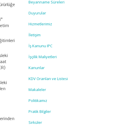
Beyanname Süreleri
ürürlüğe
Duyurular
i”
Hizmetlerimiz
netim
İletişim
itimleri
İş Kanunu IPC
leki
İşçilik Maliyetleri
saat
ER)
Kanunlar
KDV Oranları ve Listesi
leki
len
Makaleler
Politikamız
Pratik Bilgiler
lerinden
Sirküler