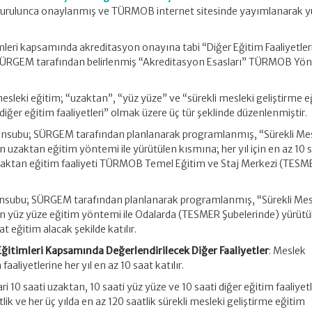
rulunca onaylanmış ve TÜRMOB internet sitesinde yayımlanarak y
eri kapsamında akreditasyon onayına tabi “Diğer Eğitim Faaliyetler
ÜRGEM tarafından belirlenmiş “Akreditasyon Esasları” TÜRMOB Yö
esleki eğitim; “uzaktan”, “yüz yüze” ve “sürekli mesleki geliştirme eğ
iğer eğitim faaliyetleri” olmak üzere üç tür şeklinde düzenlenmiştir.
subu; SÜRGEM tarafından planlanarak programlanmış, “Sürekli Mes
 uzaktan eğitim yöntemi ile yürütülen kısmına; her yıl için en az 10 
. Uzaktan eğitim faaliyeti TÜRMOB Temel Eğitim ve Staj Merkezi (TESM
nsubu; SÜRGEM tarafından planlanarak programlanmış, “Sürekli Mes
n yüz yüze eğitim yöntemi ile Odalarda (TESMER Şubelerinde) yürütü
at eğitim alacak şekilde katılır.
 Eğitimleri Kapsamında Değerlendirilecek Diğer Faaliyetler
: Meslek
aliyetlerine her yıl en az 10 saat katılır.
10 saati uzaktan, 10 saati yüz yüze ve 10 saati diğer eğitim faaliyet
lik ve her üç yılda en az 120 saatlik sürekli mesleki geliştirme eğitim