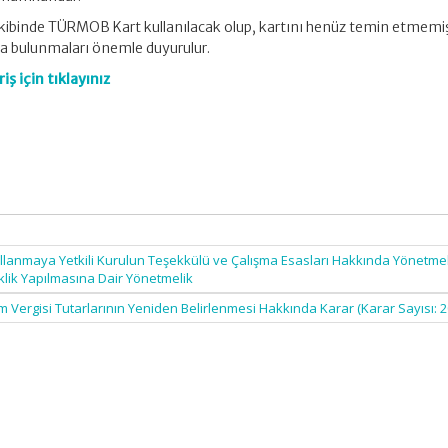
 takibinde TÜRMOB Kart kullanılacak olup, kartını henüz temin etmemi
uda bulunmaları önemle duyurulur.
ş için tıklayınız
ullanmaya Yetkili Kurulun Teşekkülü ve Çalışma Esasları Hakkında Yönetmel
klik Yapılmasına Dair Yönetmelik
 Vergisi Tutarlarının Yeniden Belirlenmesi Hakkında Karar (Karar Sayısı: 