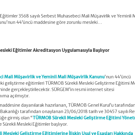
 Eğitimler 3568 sayılı Serbest Muhasebeci Mali Müşavirlik ve Yeminli M
nunu’nun 44’üncü maddesine göre zorunlu mesleki…
Mesleki Eğitimler Akreditasyon Uygulamasıyla Başlıyor
i Mali Müşavirlik ve Yeminli Mali Müşavirlik Kanunu
’nun 44’üncü
i geliştirme eğitimleri TÜRMOB Sürekli Mesleki Geliştirme Eğitimi M
de gerçekleştirilecektir. SÜRGEM’in resmi internet sitesi
ıma açılmıştır.
maddesine dayanılarak hazırlanan, TÜRMOB Genel Kurul’u tarafından
e Bakanlığı tarafından onaylanan 23/06/2018 tarih ve 30457 sayılı R
ğe girmiş olan “
TÜRMOB Sürekli Mesleki Geliştirme Eğitimi Yönet
Sürekli Mesleki Eğitimler başlıyor.
 Mesleki Geliştirme Eğitimlerine İlişkin Usul ve Esasları Hakkında