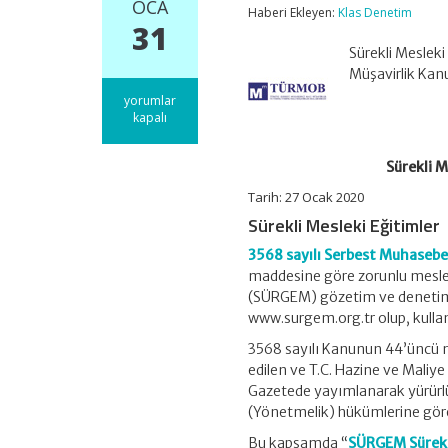
OCA
Haberi Ekleyen:
Klas Denetim
31
Sürekli Mesleki
Müşavirlik Ka
Sürekli
yorumlar
Mesleki
kapalı
Eğitimler
Akreditasyon
Sürekli 
Uygulamasıyla
Başlıyor
Tarih: 27 Ocak 2020
için
Sürekli Mesleki Eğitimler
3568 sayılı Serbest Muhasebec
maddesine göre zorunlu meslek
(SÜRGEM) gözetim ve denetimin
www.surgem.org.tr olup, kullan
3568 sayılı Kanunun 44’üncü 
edilen ve T.C. Hazine ve Maliy
Gazetede yayımlanarak yürürlü
(Yönetmelik) hükümlerine göre 
Bu kapsamda “
SÜRGEM Sürekli