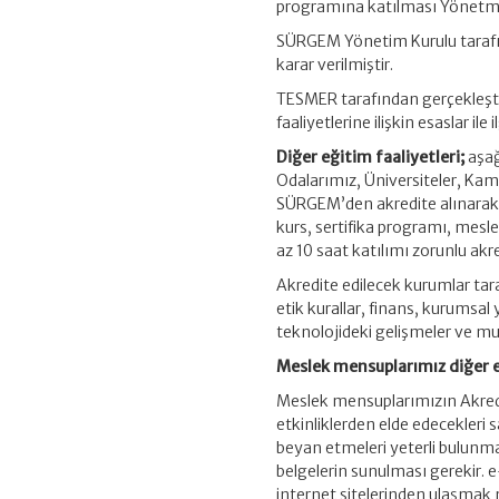
programına katılması Yönetme
SÜRGEM Yönetim Kurulu tarafın
karar verilmiştir.
TESMER tarafından gerçekleşti
faaliyetlerine ilişkin esaslar i
Diğer eğitim faaliyetleri;
aşağ
Odalarımız, Üniversiteler, Kam
SÜRGEM’den akredite alınarak
kurs, sertifika programı, mesl
az 10 saat katılımı zorunlu akr
Akredite edilecek kurumlar tar
etik kurallar, finans, kurumsa
teknolojideki gelişmeler ve m
Meslek mensuplarımız diğer e
Meslek mensuplarımızın Akredi
etkinliklerden elde edecekleri 
beyan etmeleri yeterli bulunma
belgelerin sunulması gerekir
internet sitelerinden ulaşma