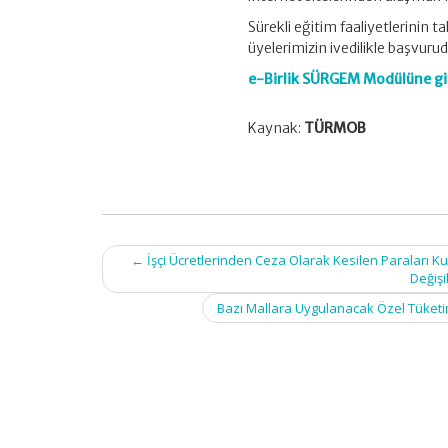
Sürekli eğitim faaliyetlerinin
üyelerimizin ivedilikle başvur
e-Birlik SÜRGEM Modülüne giri
Kaynak:
TÜRMOB
Post
←
İşçi Ücretlerinden Ceza Olarak Kesilen Paraları K
navigation
Değişi
Bazı Mallara Uygulanacak Özel Tüketim