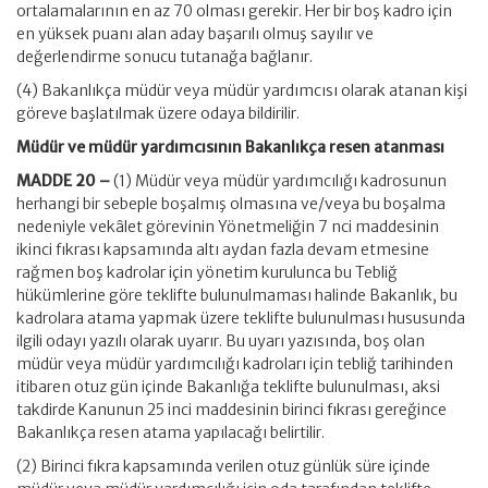
ortalamalarının en az 70 olması gerekir. Her bir boş kadro için
en yüksek puanı alan aday başarılı olmuş sayılır ve
değerlendirme sonucu tutanağa bağlanır.
(4) Bakanlıkça müdür veya müdür yardımcısı olarak atanan kişi
göreve başlatılmak üzere odaya bildirilir.
Müdür ve müdür yardımcısının Bakanlıkça resen atanması
MADDE 20 –
(1) Müdür veya müdür yardımcılığı kadrosunun
herhangi bir sebeple boşalmış olmasına ve/veya bu boşalma
nedeniyle vekâlet görevinin Yönetmeliğin 7 nci maddesinin
ikinci fıkrası kapsamında altı aydan fazla devam etmesine
rağmen boş kadrolar için yönetim kurulunca bu Tebliğ
hükümlerine göre teklifte bulunulmaması halinde Bakanlık, bu
kadrolara atama yapmak üzere teklifte bulunulması hususunda
ilgili odayı yazılı olarak uyarır. Bu uyarı yazısında, boş olan
müdür veya müdür yardımcılığı kadroları için tebliğ tarihinden
itibaren otuz gün içinde Bakanlığa teklifte bulunulması, aksi
takdirde Kanunun 25 inci maddesinin birinci fıkrası gereğince
Bakanlıkça resen atama yapılacağı belirtilir.
(2) Birinci fıkra kapsamında verilen otuz günlük süre içinde