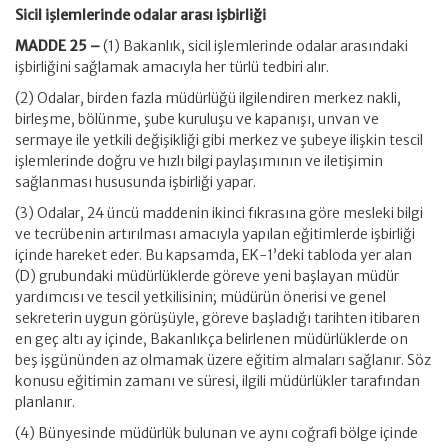
Sicil işlemlerinde odalar arası işbirliği
MADDE 25 –
(1) Bakanlık, sicil işlemlerinde odalar arasındaki
işbirliğini sağlamak amacıyla her türlü tedbiri alır.
(2) Odalar, birden fazla müdürlüğü ilgilendiren merkez nakli,
birleşme, bölünme, şube kuruluşu ve kapanışı, unvan ve
sermaye ile yetkili değişikliği gibi merkez ve şubeye ilişkin tescil
işlemlerinde doğru ve hızlı bilgi paylaşımının ve iletişimin
sağlanması hususunda işbirliği yapar.
(3) Odalar, 24 üncü maddenin ikinci fıkrasına göre mesleki bilgi
ve tecrübenin artırılması amacıyla yapılan eğitimlerde işbirliği
içinde hareket eder. Bu kapsamda, EK-1’deki tabloda yer alan
(D) grubundaki müdürlüklerde göreve yeni başlayan müdür
yardımcısı ve tescil yetkilisinin; müdürün önerisi ve genel
sekreterin uygun görüşüyle, göreve başladığı tarihten itibaren
en geç altı ay içinde, Bakanlıkça belirlenen müdürlüklerde on
beş işgününden az olmamak üzere eğitim almaları sağlanır. Söz
konusu eğitimin zamanı ve süresi, ilgili müdürlükler tarafından
planlanır.
(4) Bünyesinde müdürlük bulunan ve aynı coğrafi bölge içinde