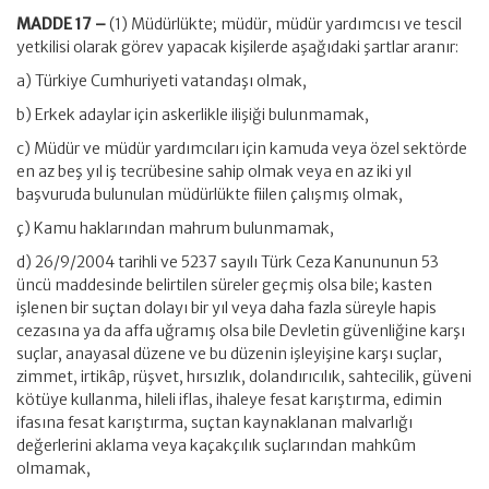
MADDE 17 –
(1) Müdürlükte; müdür, müdür yardımcısı ve tescil
yetkilisi olarak görev yapacak kişilerde aşağıdaki şartlar aranır:
a) Türkiye Cumhuriyeti vatandaşı olmak,
b) Erkek adaylar için askerlikle ilişiği bulunmamak,
c) Müdür ve müdür yardımcıları için kamuda veya özel sektörde
en az beş yıl iş tecrübesine sahip olmak veya en az iki yıl
başvuruda bulunulan müdürlükte fiilen çalışmış olmak,
ç) Kamu haklarından mahrum bulunmamak,
d) 26/9/2004 tarihli ve 5237 sayılı Türk Ceza Kanununun 53
üncü maddesinde belirtilen süreler geçmiş olsa bile; kasten
işlenen bir suçtan dolayı bir yıl veya daha fazla süreyle hapis
cezasına ya da affa uğramış olsa bile Devletin güvenliğine karşı
suçlar, anayasal düzene ve bu düzenin işleyişine karşı suçlar,
zimmet, irtikâp, rüşvet, hırsızlık, dolandırıcılık, sahtecilik, güveni
kötüye kullanma, hileli iflas, ihaleye fesat karıştırma, edimin
ifasına fesat karıştırma, suçtan kaynaklanan malvarlığı
değerlerini aklama veya kaçakçılık suçlarından mahkûm
olmamak,