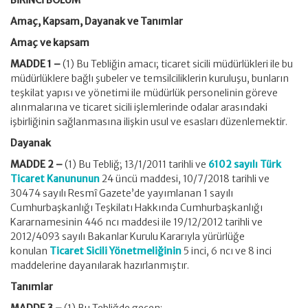
BİRİNCİ BÖLÜM
Amaç, Kapsam, Dayanak ve Tanımlar
Amaç ve kapsam
MADDE 1 –
(1) Bu Tebliğin amacı; ticaret sicili müdürlükleri ile bu
müdürlüklere bağlı şubeler ve temsilciliklerin kuruluşu, bunların
teşkilat yapısı ve yönetimi ile müdürlük personelinin göreve
alınmalarına ve ticaret sicili işlemlerinde odalar arasındaki
işbirliğinin sağlanmasına ilişkin usul ve esasları düzenlemektir.
Dayanak
MADDE 2 –
(1) Bu Tebliğ; 13/1/2011 tarihli ve
6102 sayılı Türk
Ticaret Kanununun
24 üncü maddesi, 10/7/2018 tarihli ve
30474 sayılı Resmî Gazete’de yayımlanan 1 sayılı
Cumhurbaşkanlığı Teşkilatı Hakkında Cumhurbaşkanlığı
Kararnamesinin 446 ncı maddesi ile 19/12/2012 tarihli ve
2012/4093 sayılı Bakanlar Kurulu Kararıyla yürürlüğe
konulan
Ticaret Sicili Yönetmeliğinin
5 inci, 6 ncı ve 8 inci
maddelerine dayanılarak hazırlanmıştır.
Tanımlar