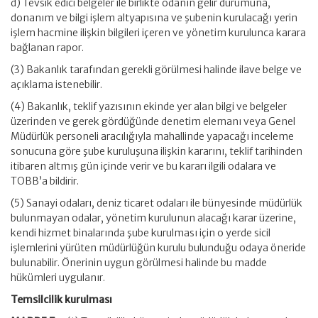
d) Tevsik edici belgeler ile birlikte odanın gelir durumuna,
donanım ve bilgi işlem altyapısına ve şubenin kurulacağı yerin
işlem hacmine ilişkin bilgileri içeren ve yönetim kurulunca karara
bağlanan rapor.
(3) Bakanlık tarafından gerekli görülmesi halinde ilave belge ve
açıklama istenebilir.
(4) Bakanlık, teklif yazısının ekinde yer alan bilgi ve belgeler
üzerinden ve gerek gördüğünde denetim elemanı veya Genel
Müdürlük personeli aracılığıyla mahallinde yapacağı inceleme
sonucuna göre şube kuruluşuna ilişkin kararını, teklif tarihinden
itibaren altmış gün içinde verir ve bu kararı ilgili odalara ve
TOBB’a bildirir.
(5) Sanayi odaları, deniz ticaret odaları ile bünyesinde müdürlük
bulunmayan odalar, yönetim kurulunun alacağı karar üzerine,
kendi hizmet binalarında şube kurulması için o yerde sicil
işlemlerini yürüten müdürlüğün kurulu bulunduğu odaya öneride
bulunabilir. Önerinin uygun görülmesi halinde bu madde
hükümleri uygulanır.
Temsilcilik kurulması