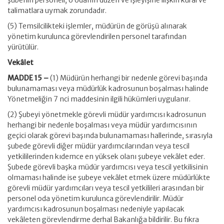
şubenin personeli, o odanın düzen ve işleyişine ilişkin kural ve
talimatlara uymak zorundadır.
(5) Temsilcilikteki işlemler, müdürün de görüşü alınarak
yönetim kurulunca görevlendirilen personel tarafından
yürütülür.
Vekâlet
MADDE 15 –
(1) Müdürün herhangi bir nedenle görevi başında
bulunamaması veya müdürlük kadrosunun boşalması halinde
Yönetmeliğin 7 nci maddesinin ilgili hükümleri uygulanır.
(2) Şubeyi yönetmekle görevli müdür yardımcısı kadrosunun
herhangi bir nedenle boşalması veya müdür yardımcısının
geçici olarak görevi başında bulunamaması hallerinde, sırasıyla
şubede görevli diğer müdür yardımcılarından veya tescil
yetkililerinden kıdemce en yüksek olanı şubeye vekâlet eder.
Şubede görevli başka müdür yardımcısı veya tescil yetkilisinin
olmaması halinde ise şubeye vekâlet etmek üzere müdürlükte
görevli müdür yardımcıları veya tescil yetkilileri arasından bir
personel oda yönetim kurulunca görevlendirilir. Müdür
yardımcısı kadrosunun boşalması nedeniyle yapılacak
vekâleten görevlendirme derhal Bakanlığa bildirilir. Bu fıkra