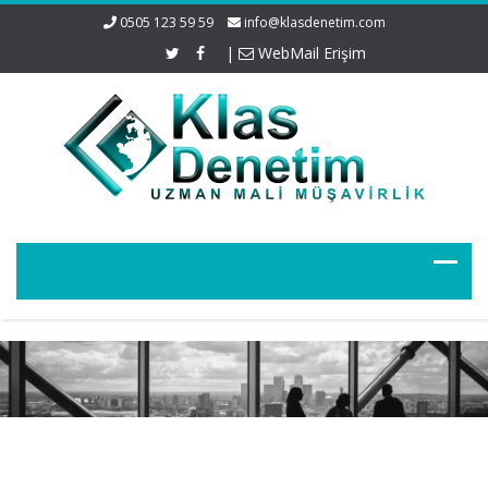
0505 123 59 59
info@klasdenetim.com
|
WebMail Erişim