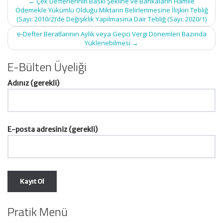
←
Çek Defterlerinin Baskı Şekline ve Bankaların Hamile
navigation
Ödemekle Yükümlü Olduğu Miktarın Belirlenmesine İlişkin Tebliğ
(Sayı: 2010/2)’de Değişiklik Yapılmasına Dair Tebliğ (Sayı: 2020/1)
e-Defter Beratlarının Aylık veya Geçici Vergi Dönemleri Bazında
Yüklenebilmesi
→
E-Bülten Üyeliği
Adınız (gerekli)
E-posta adresiniz (gerekli)
Pratik Menü