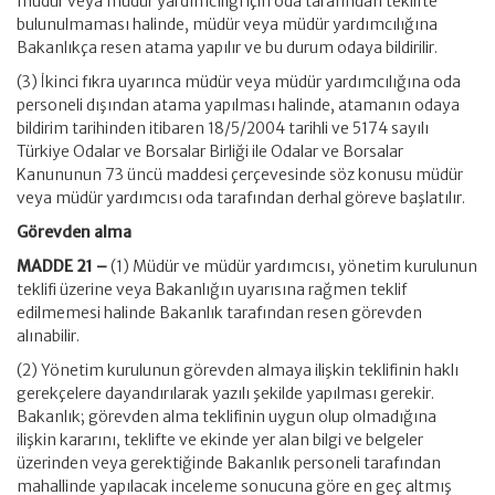
müdür veya müdür yardımcılığı için oda tarafından teklifte
bulunulmaması halinde, müdür veya müdür yardımcılığına
Bakanlıkça resen atama yapılır ve bu durum odaya bildirilir.
(3) İkinci fıkra uyarınca müdür veya müdür yardımcılığına oda
personeli dışından atama yapılması halinde, atamanın odaya
bildirim tarihinden itibaren 18/5/2004 tarihli ve 5174 sayılı
Türkiye Odalar ve Borsalar Birliği ile Odalar ve Borsalar
Kanununun 73 üncü maddesi çerçevesinde söz konusu müdür
veya müdür yardımcısı oda tarafından derhal göreve başlatılır.
Görevden alma
MADDE 21 –
(1) Müdür ve müdür yardımcısı, yönetim kurulunun
teklifi üzerine veya Bakanlığın uyarısına rağmen teklif
edilmemesi halinde Bakanlık tarafından resen görevden
alınabilir.
(2) Yönetim kurulunun görevden almaya ilişkin teklifinin haklı
gerekçelere dayandırılarak yazılı şekilde yapılması gerekir.
Bakanlık; görevden alma teklifinin uygun olup olmadığına
ilişkin kararını, teklifte ve ekinde yer alan bilgi ve belgeler
üzerinden veya gerektiğinde Bakanlık personeli tarafından
mahallinde yapılacak inceleme sonucuna göre en geç altmış