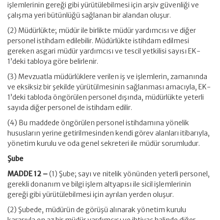
işlemlerinin gereği gibi yürütülebilmesi için arşiv güvenliği ve
çalışma yeri bütünlüğü sağlanan bir alandan oluşur.
(2) Müdürlükte; müdür ile birlikte müdür yardımcısı ve diğer
personel istihdam edilebilir. Müdürlükte istihdam edilmesi
gereken asgari müdür yardımcısı ve tescil yetkilisi sayısı EK-
1’deki tabloya göre belirlenir.
(3) Mevzuatla müdürlüklere verilen iş ve işlemlerin, zamanında
ve eksiksiz bir şekilde yürütülmesinin sağlanması amacıyla, EK-
1’deki tabloda öngörülen personel dışında, müdürlükte yeterli
sayıda diğer personel de istihdam edilir.
(4) Bu maddede öngörülen personel istihdamına yönelik
hususların yerine getirilmesinden kendi görev alanları itibarıyla,
yönetim kurulu ve oda genel sekreteri ile müdür sorumludur.
Şube
MADDE 12 –
(1) Şube; sayı ve nitelik yönünden yeterli personel,
gerekli donanım ve bilgi işlem altyapısı ile sicil işlemlerinin
gereği gibi yürütülebilmesi için ayrılan yerden oluşur.
(2) Şubede, müdürün de görüşü alınarak yönetim kurulu