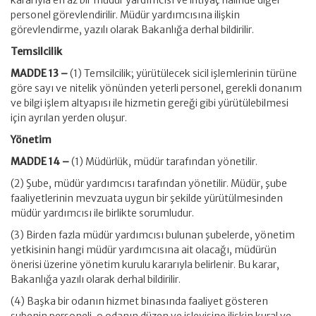
kararıyla en az bir müdür yardımcısı ve ihtiyaç halinde diğer
personel görevlendirilir. Müdür yardımcısına ilişkin
görevlendirme, yazılı olarak Bakanlığa derhal bildirilir.
Temsilcilik
MADDE 13 –
(1) Temsilcilik; yürütülecek sicil işlemlerinin türüne
göre sayı ve nitelik yönünden yeterli personel, gerekli donanım
ve bilgi işlem altyapısı ile hizmetin gereği gibi yürütülebilmesi
için ayrılan yerden oluşur.
Yönetim
MADDE 14 –
(1) Müdürlük, müdür tarafından yönetilir.
(2) Şube, müdür yardımcısı tarafından yönetilir. Müdür, şube
faaliyetlerinin mevzuata uygun bir şekilde yürütülmesinden
müdür yardımcısı ile birlikte sorumludur.
(3) Birden fazla müdür yardımcısı bulunan şubelerde, yönetim
yetkisinin hangi müdür yardımcısına ait olacağı, müdürün
önerisi üzerine yönetim kurulu kararıyla belirlenir. Bu karar,
Bakanlığa yazılı olarak derhal bildirilir.
(4) Başka bir odanın hizmet binasında faaliyet gösteren