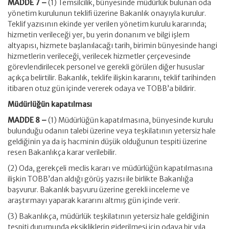
MADDE 7 –
(1) Temsilcilik, bünyesinde müdürlük bulunan oda
yönetim kurulunun teklifi üzerine Bakanlık onayıyla kurulur.
Teklif yazısının ekinde yer verilen yönetim kurulu kararında;
hizmetin verileceği yer, bu yerin donanım ve bilgi işlem
altyapısı, hizmete başlanılacağı tarih, birimin bünyesinde hangi
hizmetlerin verileceği, verilecek hizmetler çerçevesinde
görevlendirilecek personel ve gerekli görülen diğer hususlar
açıkça belirtilir. Bakanlık, teklife ilişkin kararını, teklif tarihinden
itibaren otuz gün içinde vererek odaya ve TOBB’a bildirir.
Müdürlüğün kapatılması
MADDE 8 –
(1) Müdürlüğün kapatılmasına, bünyesinde kurulu
bulunduğu odanın talebi üzerine veya teşkilatının yetersiz hale
geldiğinin ya da iş hacminin düşük olduğunun tespiti üzerine
resen Bakanlıkça karar verilebilir.
(2) Oda, gerekçeli meclis kararı ve müdürlüğün kapatılmasına
ilişkin TOBB’dan aldığı görüş yazısı ile birlikte Bakanlığa
başvurur. Bakanlık başvuru üzerine gerekli inceleme ve
araştırmayı yaparak kararını altmış gün içinde verir.
(3) Bakanlıkça, müdürlük teşkilatının yetersiz hale geldiğinin
tespiti durumunda eksikliklerin giderilmesi için odaya bir yıla