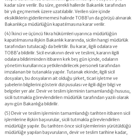
kadar süre verilir. Bu süre, gerekli hallerde Bakanlık tarafından
bir yılı geçmemek üzere uzatılabilir. Verilen süre içinde
eksikliklerin giderilememesi halinde TOBB’un da görüşü alınarak
Bakanlıkça müdürlüğün kapatılmasına karar verilir.
(4) İkinci ve üçüncü fıkra hükümleri uyarınca müdürlüğün
kapatılmasına ilişkin Bakanlık kararında, sicilin hangi müdürlük
tarafından tutulacağı da belirtilir. Bu karar, ilgili odalara ve
TOBB’a bildirilir. Sicil evrakının devir ve teslimi, kararın ilgili
odalara bildiriminden itibaren kırk beş gün içinde, odaların
yönetim kurullarınca yetkilendirilecek personeli tarafından
imzalanan bir tutanakla yapılır. Tutanak ekinde; ilgili sicil
dosyaları, bu dosyaların ait olduğu şirket, ticari işletme ve
şubelerin bilgilerini gösterir dizi pusulası ve ilgili diğer bilgi ve
belgeler yer alır. Devir ve teslim işleminin tamamlandığı hususu,
sicili tutmakla görevlendirilen müdürlük tarafından yazılı olarak
aynı gün Bakanlığa bildirilir.
(5) Devir ve teslim işleminin tamamlandığı tarihten itibaren sicil
işlemlerine ilişkin başvurular, sicili tutmakla görevlendirilen
müdürlüğe yapılır. Bu tarihten önce sicil işlemlerinin yürütüldüğü
müdürlüğe yapılan başvuruların, devir ve teslim tarihine kadar,