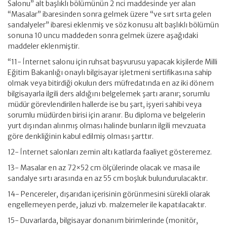
Salonu” alt başlıklı bölümünün 2 nci maddesinde yer alan
“Masalar” ibaresinden sonra gelmek üzere “ve sırt sırta gelen
sandalyeler” ibaresi eklenmiş ve söz konusu alt başlıklı bölümün
sonuna 10 uncu maddeden sonra gelmek üzere aşağıdaki
maddeler eklenmiştir.
“11- İnternet salonu için ruhsat başvurusu yapacak kişilerde Milli
Eğitim Bakanlığı onaylı bilgisayar işletmeni sertifikasına sahip
olmak veya bitirdiği okulun ders müfredatında en az iki dönem
bilgisayarla ilgili ders aldığını belgelemek şartı aranır; sorumlu
müdür görevlendirilen hallerde ise bu şart, işyeri sahibi veya
sorumlu müdürden birisi için aranır. Bu diploma ve belgelerin
yurt dışından alınmış olması halinde bunların ilgili mevzuata
göre denkliğinin kabul edilmiş olması şarttır.
12- İnternet salonları zemin altı katlarda faaliyet gösteremez.
13- Masalar en az 72×52 cm ölçülerinde olacak ve masa ile
sandalye sırtı arasında en az 55 cm boşluk bulundurulacaktır.
14- Pencereler, dışarıdan içerisinin görünmesini sürekli olarak
engellemeyen perde, jaluzi vb. malzemeler ile kapatılacaktır.
15- Duvarlarda, bilgisayar donanım birimlerinde (monitör,