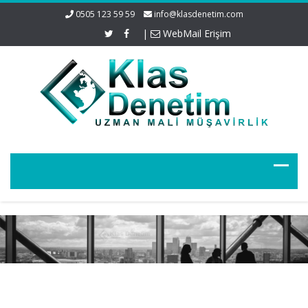
0505 123 59 59
info@klasdenetim.com
|
WebMail Erişim