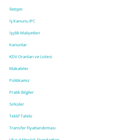
İletişim
İş Kanunu IPC
İşçilik Maliyetleri
Kanunlar
KDV Oranları ve Listesi
Makaleler
Politikamız
Pratik Bilgiler
Sirküler
Teklif Talebi
Transfer Fiyatlandırması
Ulusal Meslek Standartları