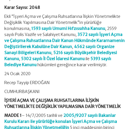
Karar Sayısı: 2048
Ekli “İşyeri Açma ve Çalışma Ruhsatlarına İlişkin Yönetmelikte
Değişiklik Yapılmasına Dair Yönetmelik”in yürürlüğe
konulmasına,
1593 sayılı Umumi Hıfzıssıhha Kanunu
, 2559
sayılı Polis Vazife ve Salahiyet Kanunu,
3572 sayılı İşyeri Açma
ve Çalışma Ruhsatlarına Dair Kanun Hükmünde Kararnamenin
Değiştirilerek Kabulüne Dair Kanun
,
4562 sayılı Organize
Sanayi Bölgeleri Kanunu
,
5216 sayılı Büyükşehir Belediyesi
Kanunu
,
5302 sayılı İl Özel İdaresi Kanunu
ile
5393 sayılı
Belediye Kanunu
hükümleri gereğince karar verilmiştir.
24 Ocak 2020
Recep Tayyip ERDOĞAN
CUMHURBAŞKANI
İŞYERİ AÇMA VE ÇALIŞMA RUHSATLARINA İLİŞKİN
YÖNETMELİKTE DEĞİŞİKLİK YAPILMASINA DAİR YÖNETMELİK
MADDE 1
– 14/7/2005 tarihli ve
2005/9207 sayılı Bakanlar
Kurulu Kararı ile yürürlüğe konulan İşyeri Açma ve Çalışma
Ruhsatlarına İlişkin Yönetmeliğin
5 inci maddesinin birinci