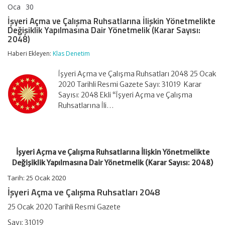
Oca
30
İşyeri
yorumlar kapalı
Açma
İşyeri Açma ve Çalışma Ruhsatlarına İlişkin Yönetmelikte
ve
Değişiklik Yapılmasına Dair Yönetmelik (Karar Sayısı:
Çalışma
2048)
Ruhsatlarına
İlişkin
Haberi Ekleyen:
Klas Denetim
Yönetmelikte
Değişiklik
İşyeri Açma ve Çalışma Ruhsatları 2048 25 Ocak
Yapılmasına
Dair
2020 Tarihli Resmi Gazete Sayı: 31019 Karar
Yönetmelik
Sayısı: 2048 Ekli “İşyeri Açma ve Çalışma
(Karar
Ruhsatlarına İli…
Sayısı:
2048)
için
İşyeri Açma ve Çalışma Ruhsatlarına İlişkin Yönetmelikte
Değişiklik Yapılmasına Dair Yönetmelik (Karar Sayısı: 2048)
Tarih: 25 Ocak 2020
İşyeri Açma ve Çalışma Ruhsatları 2048
25 Ocak 2020 Tarihli Resmi Gazete
Sayı:
31019