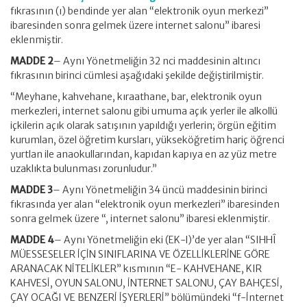
fıkrasının (ı) bendinde yer alan “elektronik oyun merkezi”
ibaresinden sonra gelmek üzere internet salonu” ibaresi
eklenmiştir.
MADDE 2
– Aynı Yönetmeliğin 32 nci maddesinin altıncı
fıkrasının birinci cümlesi aşağıdaki şekilde değiştirilmiştir.
“Meyhane, kahvehane, kıraathane, bar, elektronik oyun
merkezleri, internet salonu gibi umuma açık yerler ile alkollü
içkilerin açık olarak satışının yapıldığı yerlerin; örgün eğitim
kurumlan, özel öğretim kursları, yükseköğretim hariç öğrenci
yurtlan ile anaokullarından, kapıdan kapıya en az yüz metre
uzaklıkta bulunması zorunludur.”
MADDE 3
– Aynı Yönetmeliğin 34 üncü maddesinin birinci
fıkrasında yer alan “elektronik oyun merkezleri” ibaresinden
sonra gelmek üzere “, internet salonu” ibaresi eklenmiştir.
MADDE 4
– Aynı Yönetmeliğin eki (EK-l)’de yer alan “SIHHÎ
MÜESSESELER İÇİN SINIFLARINA VE ÖZELLİKLERİNE GÖRE
ARANACAK NİTELİKLER” kısmının “E- KAHVEHANE, KIR
KAHVESİ, OYUN SALONU, İNTERNET SALONU, ÇAY BAHÇESİ,
ÇAY OCAĞI VE BENZERİ İŞYERLERİ” bölümündeki “f-İnternet