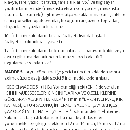
klavye, fare, yazıcı, tarayıcı, fare altlıkları vb.) ve bilgisayar
yazılım birimlerinde (masaüstü ekran koruyucusu, masaüstü
ekran arka planı vb.) ilgili mevzuatça yasaklanmış olan içeriklere
sahip görseller, optik oyunlar, hologramlar (lazer fotoğraflar),
sloganlar ve yazılar bulunamaz.
16- İnternet salonlarında, ana faaliyet dışında başka bir
faaliyette bulunulması yasaktır.
17- İnternet salonlarında, kullanıcılar arası paravan, kabin veya
ayırıcı gibi unsurlar bulundurulamaz ve özel oda türü
uygulamalar yapılamaz.”
MADDE 5
– Aynı Yönetmeliğe geçici 4 üncü maddeden sonra
gelmek üzere aşağıdaki geçici 5 inci madde eklenmiştir.
“GECİÇİ MADDE 5- (1) Bu Yönetmeliğin eki (EK-l)’de yer alan
“SIHHÎ MÜESSESELER İÇİN SINIFLARINA VE ÖZELLİKLERİNE
GÖRE ARANACAK NİTELİKLER” kısmının “E- KAHVEHANE, KIR
KAHVESİ, OYUN SALONU, İNTERNET SALONU, ÇAY BAHÇESİ,
ÇAY OCAĞI VE BENZERİ İŞYERLERİ” bölümündeki “f-İnternet
Salonu” alt başlıklı bölümüne bu maddeyi ihdas eden
yönetmelik değişikliği ile eklenen 12 nci, 14 üncü, 15 inci ve 17 nci
maddeleri hükümlerine aykırı durumlar sırasıyla 4 yıl, 3 ay, 1 ay