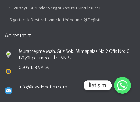
5520 sayılı Kurumlar Vergisi Kanunu Sirküleri /73
Sigortacılık Destek Hizmetleri Yönetmeliği Değişti
Adresimiz
Muratçeşme Mah. Güz Sok. Mimapalas No:2 Ofis No:10
Büyükçekmece- İSTANBUL
0505 123 59 59
İletişim
İletişim
info@klasdenetim.com
Hızlı Menü
Ana Sayfa
Hakkımızda
Hizmetlerimiz
Güncel Mevzuat