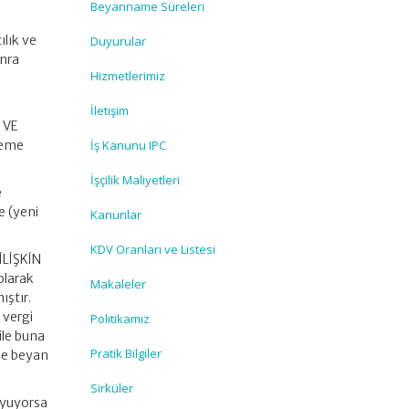
Beyanname Süreleri
lık ve
Duyurular
onra
Hizmetlerimiz
İletişim
 VE
teme
İş Kanunu IPC
İşçilik Maliyetleri
e
e (yeni
Kanunlar
KDV Oranları ve Listesi
İLİŞKİN
olarak
Makaleler
ıştır.
 vergi
Politikamız
 ile buna
Pratik Bilgiler
ile beyan
Sirküler
 uyuyorsa