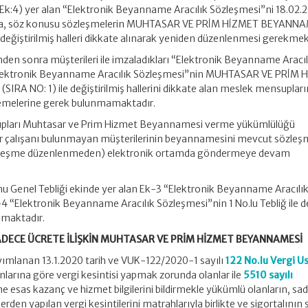
 (Ek:4) yer alan “Elektronik Beyanname Aracılık Sözleşmesi”ni 18.02.
rsa, söz konusu sözleşmelerin MUHTASAR VE PRİM HİZMET BEYANN
 değiştirilmiş halleri dikkate alınarak yeniden düzenlenmesi gerekmek
hinden sonra müşterileri ile imzaladıkları “Elektronik Beyanname Aracıl
Elektronik Beyanname Aracılık Sözleşmesi”nin MUHTASAR VE PRİM 
A NO: 1) ile değiştirilmiş hallerini dikkate alan meslek mensupları
lemelerine gerek bulunmamaktadır.
supları Muhtasar ve Prim Hizmet Beyannamesi verme yükümlülüğü
bir çalışanı bulunmayan müşterilerinin beyannamesini mevcut sözle
sözleşme düzenlenmeden) elektronik ortamda göndermeye devam
nu Genel Tebliği ekinde yer alan Ek-3 “Elektronik Beyanname Aracılı
4 “Elektronik Beyanname Aracılık Sözleşmesi”nin 1 No.lu Tebliğ ile d
almaktadır.
DECE ÜCRETE İLİŞKİN MUHTASAR VE PRİM HİZMET BEYANNAMESİ
ayımlanan 13.1.2020 tarih ve VUK-122/2020-1 sayılı
122 No.lu Vergi Us
unlarına göre vergi kesintisi yapmak zorunda olanlar ile
5510 sayılı
me esas kazanç ve hizmet bilgilerini bildirmekle yükümlü olanların, sa
den yapılan vergi kesintilerini matrahlarıyla birlikte ve sigortalının 