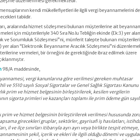
 sözleşme düzenlenmesi gerekmektedir.
mensuplarının kendi mükellefiyetleri ile ilgili vergi beyannamelerini d
ekleri tabiidir.
arı, aralarında hizmet sözleşmesi bulunan müşterilerine ait beyannam
leri için müşterileriyle 340 Sıra No.lu Tebliğin ekinde (Ek:3) yer ala
k ve Sorumluluk Sözleşmesi”ni, münferit talepte bulunan müşterileri
4) yer alan “Elektronik Beyanname Aracılık Sözleşmesi”ni düzenlemel
erilerine vermeleri, bir örneğini de gerektiğinde ibraz edilmek üzere
ıklanmıştır.
n
98/A maddesinde,
yannamesi, vergi kanunlarına göre verilmesi gereken muhtasar
i ve 5510 sayılı Sosyal Sigortalar ve Genel Sağlık Sigortası Kanunu
ık prim ve hizmet belgesinin birleştirilerek, kesilen vergilerin
lının sigorta primleri ve kazançları toplamı ile prim ödeme gün sayıl
prim ve hizmet belgesinin birleştirilerek verilmesi hususunda zor
sama girecekleri gruplar, sektörler, gayrisafi iş hasılatları, istih
ları, il ve ilçe sınırları itibarıyla ayrı ayrı veya birlikte tespit etmeye,
namesinin şekil, içerik ve ekleri ile ilgili olduğu dönemi ve uygu