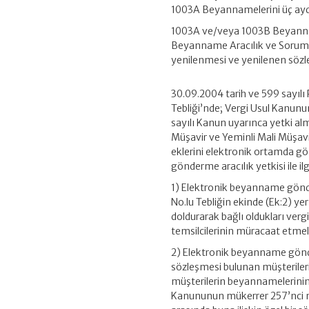
1003A Beyannamelerini üç ayda
1003A ve/veya 1003B Beyannam
Beyanname Aracılık ve Soruml
yenilenmesi ve yenilenen sözle
30.09.2004 tarih ve 599 sayıl
Tebliği’nde; Vergi Usul Kanun
sayılı Kanun uyarınca yetki a
Müşavir ve Yeminli Mali Müşavi
eklerini elektronik ortamda g
gönderme aracılık yetkisi ile ilg
1) Elektronik beyanname gönde
No.lu Tebliğin ekinde (Ek:2) y
doldurarak bağlı oldukları vergi
temsilcilerinin müracaat etme
2) Elektronik beyanname gönde
sözleşmesi bulunan müşterileri
müşterilerin beyannamelerinin 
Kanununun mükerrer 257’nci m