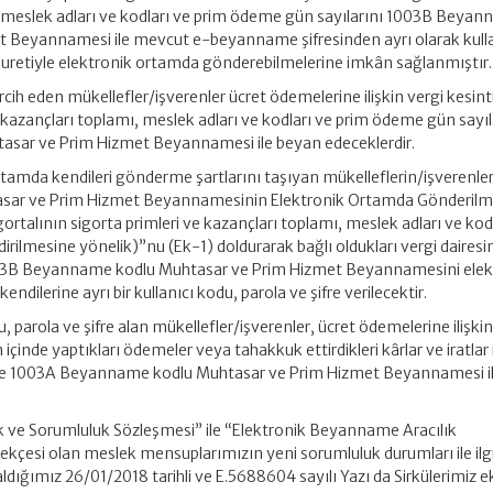
ı, meslek adları ve kodları ve prim ödeme gün sayılarını 1003B Beya
 Beyannamesi ile mevcut e-beyanname şifresinden ayrı olarak kulla
 suretiyle elektronik ortamda gönderebilmelerine imkân sağlanmıştır.
h eden mükellefler/işverenler ücret ödemelerine ilişkin vergi kesinti
e kazançları toplamı, meslek adları ve kodları ve prim ödeme gün sayıl
ar ve Prim Hizmet Beyannamesi ile beyan edeceklerdir.
tamda kendileri gönderme şartlarını taşıyan mükelleflerin/işverenler
htasar ve Prim Hizmet Beyannamesinin Elektronik Ortamda Gönderil
igortalının sigorta primleri ve kazançları toplamı, meslek adları ve kodl
irilmesine yönelik)”nu (Ek-1) doldurarak bağlı oldukları vergi dairesi
003B Beyanname kodlu Muhtasar ve Prim Hizmet Beyannamesini elek
ndilerine ayrı bir kullanıcı kodu, parola ve şifre verilecektir.
du, parola ve şifre alan mükellefler/işverenler, ücret ödemelerine ilişkin
em içinde yaptıkları ödemeler veya tahakkuk ettirdikleri kârlar ve iratlar
leri ise 1003A Beyanname kodlu Muhtasar ve Prim Hizmet Beyannamesi 
 ve Sorumluluk Sözleşmesi” ile “Elektronik Beyanname Aracılık
çesi olan meslek mensuplarımızın yeni sorumluluk durumları ile ilgil
ığımız 26/01/2018 tarihli ve E.5688604 sayılı Yazı da Sirkülerimiz e