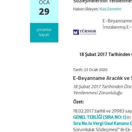
Sözleşmelerinin Yenilenme
OCA
29
Haberi Ekleyen:
Klas Denetim
E-Beyanname Ar
İmzalanmış E-
18
yorumlar
Şubat
kapalı
2017
Tarihinden
Önce
İmzalanmış
18 Şubat 2017 Tarihinden
E-
Beyanname
Aracılık
Tarih: 23 Ocak 2020
ve
E-Beyanname Aracılık ve 
Sorumluluk
Sözleşmelerinin
18 Şubat 2017 Tarihinden Ön
Yenilenmesi
Yenilenmesi Zorunluluğu
Zorunluluğu
için
Özet:
18.02.2017 tarihli ve 29983 s
GENEL TEBLİĞİ (SIRA NO: 1)
in
Sıra No.lu Vergi Usul Kanunu 
Sorumluluk Sözleşmesi” ile Ek-4