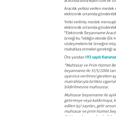
arasında buna ilişkin özel bir
Aracılık yetkisi verilen meslek 
elektronik ortamda gönderebilec
Yetki verilmiş meslek mensupl
elektronik ortamda gönderebilme
“Elektronik Beyanname Aracılı
örneği bu Tebliğin ekinde (Ek:
sözleşmelerin bir örneğini müşt
muhafaza etmeleri gerektiği aç
Öte yandan
193 sayılı Kanunu
“Muhtasar ve Prim Hizmet Be
beyanname ile 31/5/2006 tarihl
uyarınca verilmesi gereken ayl
matrahlarıyla birlikte sigorta
bildirilmesine mahsustur.
Muhtasar beyanname ile aylık 
getirmeye veya kaldırmaya, kap
edilen işçi sayıları, gelir unsur
muhtasar ve prim hizmet beyan