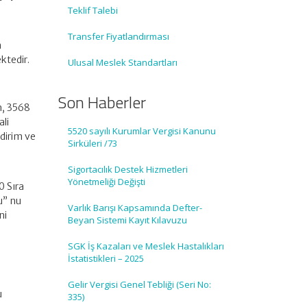
Teklif Talebi
Transfer Fiyatlandırması
n
ktedir.
Ulusal Meslek Standartları
Son Haberler
n, 3568
li
5520 sayılı Kurumlar Vergisi Kanunu
dirim ve
Sirküleri /73
Sigortacılık Destek Hizmetleri
Yönetmeliği Değişti
0 Sıra
u” nu
Varlık Barışı Kapsamında Defter-
ni
Beyan Sistemi Kayıt Kılavuzu
SGK İş Kazaları ve Meslek Hastalıkları
İstatistikleri – 2025
Gelir Vergisi Genel Tebliği (Seri No:
u
335)