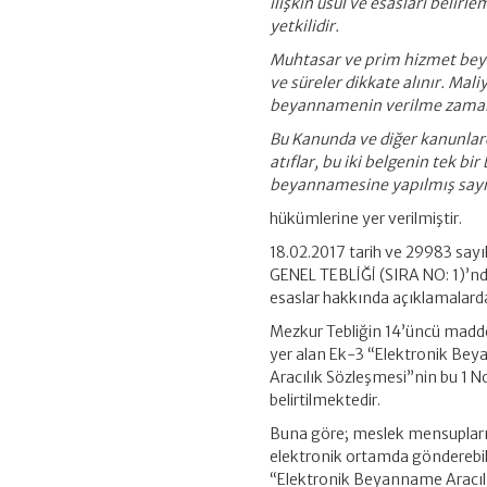
ilişkin usul ve esasları belir
yetkilidir.
Muhtasar ve prim hizmet bey
ve süreler dikkate alınır. Maliy
beyannamenin verilme zamanın
Bu Kanunda ve diğer kanunlar
atıflar, bu iki belgenin tek b
beyannamesine yapılmış sayıl
hükümlerine yer verilmiştir.
18.02.2017 tarih ve 29983 s
GENEL TEBLİĞİ (SIRA NO: 1)’nd
esaslar hakkında açıklamalard
Mezkur Tebliğin 14’üncü maddes
yer alan Ek-3 “Elektronik Be
Aracılık Sözleşmesi”nin bu 1 No.
belirtilmektedir.
Buna göre; meslek mensupları,
elektronik ortamda gönderebilm
“Elektronik Beyanname Aracılı