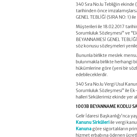
340 Sıra No.lu Tebliğin ekinde
tarihinden önce imzalamışla
GENEL TEBLİĞİ (SIRA NO: 1) ile
Müşterileri ile 18.02.2017 tari
Sorumluluk Sözleşmesi” ve “
BEYANNAMESİ GENEL TEBLİĞİ (SIR
söz konusu sözleşmeleri yeni
Bununla birlikte meslek men
bulunmakla birlikte herhangi 
hükümlerine göre (yeni bir 
edebileceklerdir.
340 Sıra No.lu Vergi Usul Kanu
Sorumluluk Sözleşmesi” ile Ek-
halleri Sirkülerimiz ekinde yer 
1003B BEYANNAME KODLU SA
Gelir İdaresi Başkanlığı’nca y
Kanunu Sirküleri
ile vergi kan
Kanuna
göre sigortalıların pri
hizmet erbabına ödenen ücretler