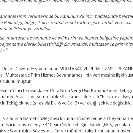
lemeye Maliye Bakanlığı ile Çalışma ve Sosyal Güvenlik Bakanlığı müş
annamesinin verilmesinde bu Kanunun 98 inci maddesinde belirtil
e Bakanlığı; bölge, il, ilçe, mahal ve sektörlere göre yetkili vergi dai
ı belirlemeye yetkilidir.
da, muhtasar beyanname ile aylık prim ve hizmet belgesine yapılm
ir beyanname olarak birleştirildiği durumlarda, muhtasar ve prim hi
ır.”
ayılı Resmi Gazetede yayımlanan MUHTASAR VE PRİM HİZMET BEYA
e “Muhtasar ve Prim Hizmet Beyannamesi”nin verilmesine ilişkin usu
a bulunulmuştur.
inin 5’inci fıkrasında 340 Sıra No.lu Vergi Usul Kanunu Genel Tebliği
yanname Aracılık ve Sorumluluk Sözleşmesi” ile Ek-4 “Elektronik Be
lu Tebliğ ekinde (sırasıyla Ek-6 ve Ek-7) yer aldığı şekilde değiştirildi
 aralarında hizmet sözleşmesi bulunan müşterilerine ait beyannamel
ek için müşterileriyle 340 Sıra No.lu Tebliğin ekinde (Ek:3) yer alan
k ve Sorumluluk Sözleşmesi”ni ve münferit talepte bulunan müşterile