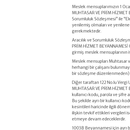
Meslek mensuplarımızın 1 Oca
MUHTASAR VE PRİM HİZMET BEY
Sorumluluk Sözleşmesi” ile “E
yenilemiş olmaları ve yenilenen
gerekmektedir.
Aracılık ve Sorumluluk Sözle
PRİM HİZMET BEYANNAMESİ GENEL
girmiş meslek mensuplarının 
Meslek mensupları Muhtasar 
herhangi bir çalışanı bulunm
bir sözleşme düzenlenmeden) 
Diğer taraftan 122 No.lu Ver
MUHTASAR VE PRİM HİZMET BEY
kullanıcı kodu, parola ve şifre
Bu şekilde ayrı bir kullanıcı ko
kesintileri haricinde ilgili dön
ilişkin tevkif ettikleri vergi
etmeye devam edeceklerdir.
1003B Beyannamesi için ayrı bir