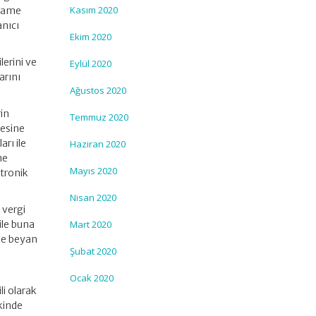
Kasım 2020
nname
nıcı
Ekim 2020
lerini ve
Eylül 2020
arını
Ağustos 2020
in
Temmuz 2020
mesine
arı ile
Haziran 2020
ne
Mayıs 2020
tronik
Nisan 2020
 vergi
 ile buna
Mart 2020
ile beyan
Şubat 2020
Ocak 2020
i olarak
kinde