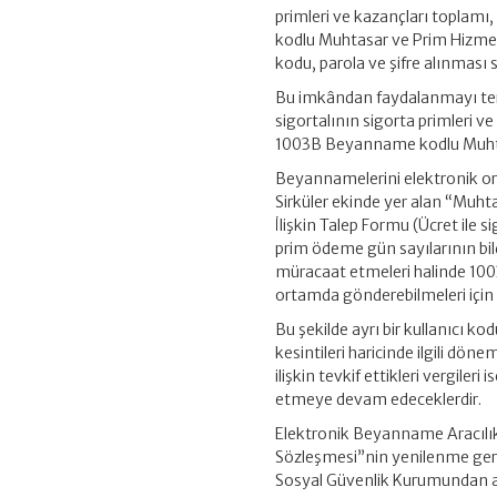
primleri ve kazançları toplam
kodlu Muhtasar ve Prim Hizmet
kodu, parola ve şifre alınması
Bu imkândan faydalanmayı terci
sigortalının sigorta primleri v
1003B Beyanname kodlu Muhtas
Beyannamelerini elektronik or
Sirküler ekinde yer alan “Mu
İlişkin Talep Formu (Ücret ile s
prim ödeme gün sayılarının bild
müracaat etmeleri halinde 1
ortamda gönderebilmeleri için ke
Bu şekilde ayrı bir kullanıcı ko
kesintileri haricinde ilgili dön
ilişkin tevkif ettikleri vergi
etmeye devam edeceklerdir.
Elektronik Beyanname Aracılık
Sözleşmesi”nin yenilenme gerek
Sosyal Güvenlik Kurumundan ald