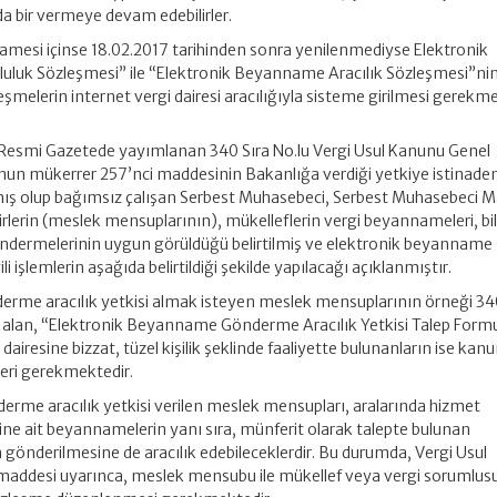
 bir vermeye devam edebilirler.
esi içinse 18.02.2017 tarihinden sonra yenilenmediyse Elektronik
uluk Sözleşmesi” ile “Elektronik Beyanname Aracılık Sözleşmesi”ni
şmelerin internet vergi dairesi aracılığıyla sisteme girilmesi gerekme
ı Resmi Gazetede yayımlanan 340 Sıra No.lu Vergi Usul Kanunu Genel
unun mükerrer 257’nci maddesinin Bakanlığa verdiği yetkiye istinade
lmış olup bağımsız çalışan Serbest Muhasebeci, Serbest Muhasebeci Ma
rlerin (meslek mensuplarının), mükelleflerin vergi beyannameleri, bil
öndermelerinin uygun görüldüğü belirtilmiş ve elektronik beyanname
ili işlemlerin aşağıda belirtildiği şekilde yapılacağı açıklanmıştır.
rme aracılık yetkisi almak isteyen meslek mensuplarının örneği 34
er alan, “Elektronik Beyanname Gönderme Aracılık Yetkisi Talep Form
 dairesine bizzat, tüzel kişilik şeklinde faaliyette bulunanların ise kanu
leri gerekmektedir.
rme aracılık yetkisi verilen meslek mensupları, aralarında hizmet
ne ait beyannamelerin yanı sıra, münferit olarak talepte bulunan
gönderilmesine de aracılık edebileceklerdir. Bu durumda, Vergi Usul
addesi uyarınca, meslek mensubu ile mükellef veya vergi sorumlus