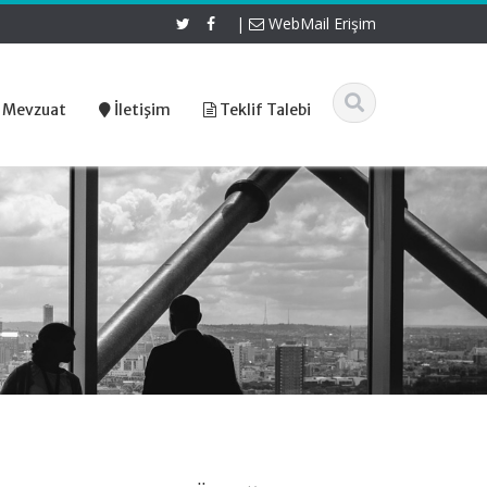
|
WebMail Erişim
 Mevzuat
İletişim
Teklif Talebi