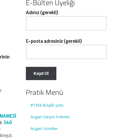
E-Bülten Üyeliği
Adınız (gerekli)
E-posta adresiniz (gerekli)
rinin
Pratik Menü
n
#1356 (başlık yok)
NNAMESİ
Asgari Geçim İndirimi
ak
340
Asgari Ücretler
e
lmişti.