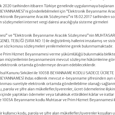
k 2020 tarihinden itibaren Türkiye genelinde uygulanmaya başlanan
ANNAMESİ’ni gönderilebilmeleri için “Elektronik Beyanname Aracı
lektronik Beyanname Aracılık Sözleşmesi”ni 18.02.2017 tarihinden s
 sözleşmeleri internet vergi dairesi aracılığıyla sisteme girmeleri
şmesi” ve “Elektronik Beyanname Aracılık Sözleşmesi”nin MUHTASAR
 TEBLİĞİ (SIRA NO: 1) ile değiştirilmiş hallerini imzalamış ve sis
ise söz konusu sözleşmeleri yenilemelerine gerek bulunmamaktadır.
ve Prim Hizmet Beyannamesi verme yükümlülüğü bulunmakla birlikt
ayan müşterilerinin beyannamesini mevcut sözleşme hükümlerine gör
elektronik ortamda göndermeye devam edebileceklerdir.
gi Usul Kanunu Sirküleri ile 1003B BEYANNAME KODLU SADECE ÜCRETE 
ANNAMESİ ihdas edilerek mevcut e-beyanname şifresinden ayrı 
 alınması suretiyle elektronik ortamda gönderilebilme olanağı sağlanm
du, parola ve şifre alan mükellefler/işverenler, ücret ödemelerine ilişkin
em içinde yaptıkları ödemeler veya tahakkuk ettirdikleri kârlar ve iratlar
leri ise 1003A Beyanname kodlu Muhtasar ve Prim Hizmet Beyannamesi 
 kullanıcı kodu, parola ve şifre alan mükellefler/işverenler koşulları