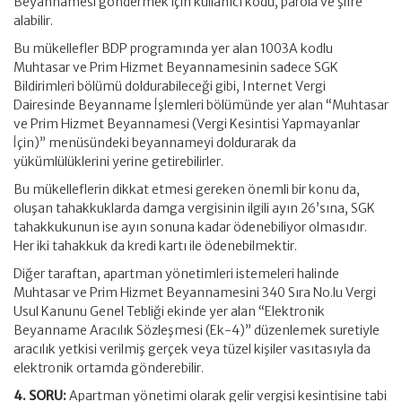
Beyannamesi göndermek için kullanıcı kodu, parola ve şifre
alabilir.
Bu mükellefler BDP programında yer alan 1003A kodlu
Muhtasar ve Prim Hizmet Beyannamesinin sadece SGK
Bildirimleri bölümü doldurabileceği gibi, Internet Vergi
Dairesinde Beyanname İşlemleri bölümünde yer alan “Muhtasar
ve Prim Hizmet Beyannamesi (Vergi Kesintisi Yapmayanlar
İçin)” menüsündeki beyannameyi doldurarak da
yükümlülüklerini yerine getirebilirler.
Bu mükelleflerin dikkat etmesi gereken önemli bir konu da,
oluşan tahakkuklarda damga vergisinin ilgili ayın 26’sına, SGK
tahakkukunun ise ayın sonuna kadar ödenebiliyor olmasıdır.
Her iki tahakkuk da kredi kartı ile ödenebilmektir.
Diğer taraftan, apartman yönetimleri istemeleri halinde
Muhtasar ve Prim Hizmet Beyannamesini 340 Sıra No.lu Vergi
Usul Kanunu Genel Tebliği ekinde yer alan “Elektronik
Beyanname Aracılık Sözleşmesi (Ek-4)” düzenlemek suretiyle
aracılık yetkisi verilmiş gerçek veya tüzel kişiler vasıtasıyla da
elektronik ortamda gönderebilir.
4. SORU:
Apartman yönetimi olarak gelir vergisi kesintisine tabi