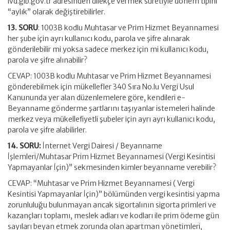
ivd.gib.gov.tr adresinden dilekçe vermek suretiyle dönem tipini
“aylık” olarak değiştirebilirler.
13. SORU
: 1003B kodlu Muhtasar ve Prim Hizmet Beyannamesi
her şube için ayrı kullanıcı kodu, parola ve şifre alınarak
gönderilebilir mi yoksa sadece merkez için mi kullanıcı kodu,
parola ve şifre alınabilir?
CEVAP: 1003B kodlu Muhtasar ve Prim Hizmet Beyannamesi
gönderebilmek için mükellefler 340 Sıra No.lu Vergi Usul
Kanununda yer alan düzenlemelere göre, kendileri e-
Beyanname gönderme şartlarını taşıyanlar istemeleri halinde
merkez veya mükellefiyetli şubeler için ayrı ayrı kullanıcı kodu,
parola ve şifre alabilirler.
14. SORU:
İnternet Vergi Dairesi / Beyanname
İşlemleri/Muhtasar Prim Hizmet Beyannamesi (Vergi Kesintisi
Yapmayanlar İçin)” sekmesinden kimler beyanname verebilir?
CEVAP: “Muhtasar ve Prim Hizmet Beyannamesi ( Vergi
Kesintisi Yapmayanlar İçin)” bölümünden vergi kesintisi yapma
zorunluluğu bulunmayan ancak sigortalının sigorta primleri ve
kazançları toplamı, meslek adları ve kodları ile prim ödeme gün
sayıları beyan etmek zorunda olan apartman yönetimleri,