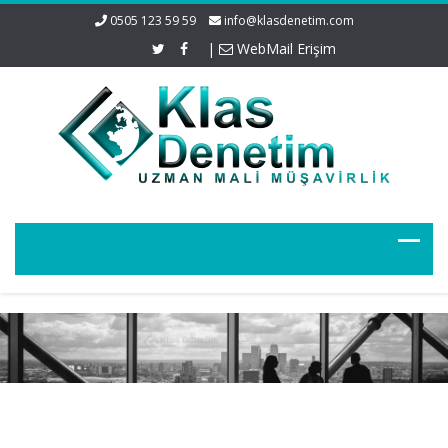
0505 123 59 59
info@klasdenetim.com
|
WebMail Erişim