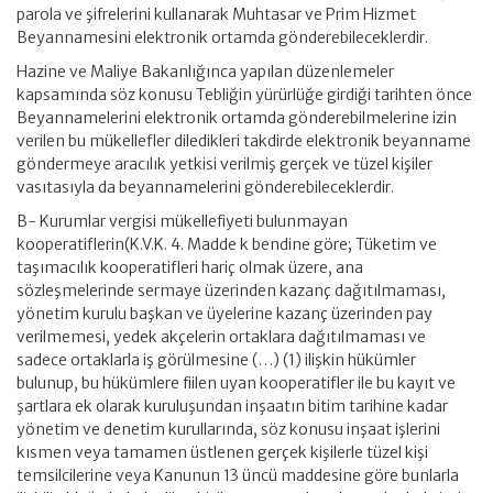
parola ve şifrelerini kullanarak Muhtasar ve Prim Hizmet
Beyannamesini elektronik ortamda gönderebileceklerdir.
Hazine ve Maliye Bakanlığınca yapılan düzenlemeler
kapsamında söz konusu Tebliğin yürürlüğe girdiği tarihten önce
Beyannamelerini elektronik ortamda gönderebilmelerine izin
verilen bu mükellefler diledikleri takdirde elektronik beyanname
göndermeye aracılık yetkisi verilmiş gerçek ve tüzel kişiler
vasıtasıyla da beyannamelerini gönderebileceklerdir.
B- Kurumlar vergisi mükellefiyeti bulunmayan
kooperatiflerin(K.V.K. 4. Madde k bendine göre; Tüketim ve
taşımacılık kooperatifleri hariç olmak üzere, ana
sözleşmelerinde sermaye üzerinden kazanç dağıtılmaması,
yönetim kurulu başkan ve üyelerine kazanç üzerinden pay
verilmemesi, yedek akçelerin ortaklara dağıtılmaması ve
sadece ortaklarla iş görülmesine (…) (1) ilişkin hükümler
bulunup, bu hükümlere fiilen uyan kooperatifler ile bu kayıt ve
şartlara ek olarak kuruluşundan inşaatın bitim tarihine kadar
yönetim ve denetim kurullarında, söz konusu inşaat işlerini
kısmen veya tamamen üstlenen gerçek kişilerle tüzel kişi
temsilcilerine veya Kanunun 13 üncü maddesine göre bunlarla