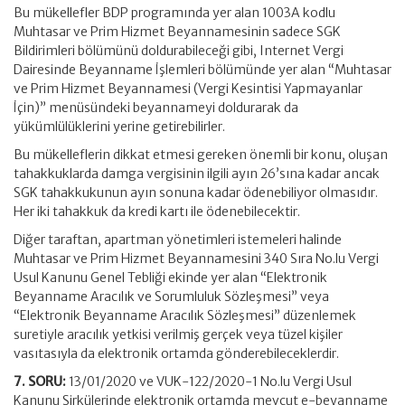
Bu mükellefler BDP programında yer alan 1003A kodlu
Muhtasar ve Prim Hizmet Beyannamesinin sadece SGK
Bildirimleri bölümünü doldurabileceği gibi, Internet Vergi
Dairesinde Beyanname İşlemleri bölümünde yer alan “Muhtasar
ve Prim Hizmet Beyannamesi (Vergi Kesintisi Yapmayanlar
İçin)” menüsündeki beyannameyi doldurarak da
yükümlülüklerini yerine getirebilirler.
Bu mükelleflerin dikkat etmesi gereken önemli bir konu, oluşan
tahakkuklarda damga vergisinin ilgili ayın 26’sına kadar ancak
SGK tahakkukunun ayın sonuna kadar ödenebiliyor olmasıdır.
Her iki tahakkuk da kredi kartı ile ödenebilecektir.
Diğer taraftan, apartman yönetimleri istemeleri halinde
Muhtasar ve Prim Hizmet Beyannamesini 340 Sıra No.lu Vergi
Usul Kanunu Genel Tebliği ekinde yer alan “Elektronik
Beyanname Aracılık ve Sorumluluk Sözleşmesi” veya
“Elektronik Beyanname Aracılık Sözleşmesi” düzenlemek
suretiyle aracılık yetkisi verilmiş gerçek veya tüzel kişiler
vasıtasıyla da elektronik ortamda gönderebileceklerdir.
7. SORU:
13/01/2020 ve VUK-122/2020-1 No.lu Vergi Usul
Kanunu Sirkülerinde elektronik ortamda mevcut e-beyanname