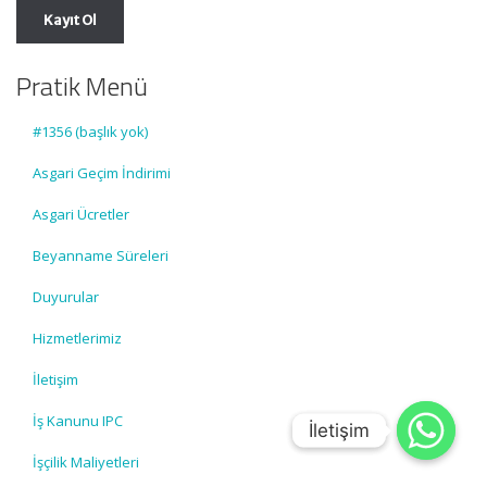
Pratik Menü
#1356 (başlık yok)
Asgari Geçim İndirimi
Asgari Ücretler
Beyanname Süreleri
Duyurular
Hizmetlerimiz
İletişim
İş Kanunu IPC
İletişim
İletişim
İşçilik Maliyetleri