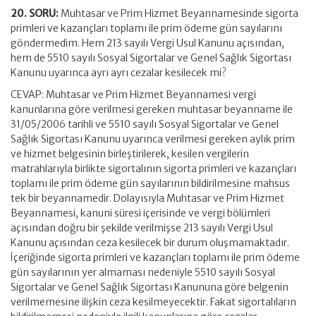
20. SORU:
Muhtasar ve Prim Hizmet Beyannamesinde sigorta
primleri ve kazançları toplamı ile prim ödeme gün sayılarını
göndermedim. Hem 213 sayılı Vergi Usul Kanunu açısından,
hem de 5510 sayılı Sosyal Sigortalar ve Genel Sağlık Sigortası
Kanunu uyarınca ayrı ayrı cezalar kesilecek mi?
CEVAP: Muhtasar ve Prim Hizmet Beyannamesi vergi
kanunlarına göre verilmesi gereken muhtasar beyanname ile
31/05/2006 tarihli ve 5510 sayılı Sosyal Sigortalar ve Genel
Sağlık Sigortası Kanunu uyarınca verilmesi gereken aylık prim
ve hizmet belgesinin birleştirilerek, kesilen vergilerin
matrahlarıyla birlikte sigortalının sigorta primleri ve kazançları
toplamı ile prim ödeme gün sayılarının bildirilmesine mahsus
tek bir beyannamedir. Dolayısıyla Muhtasar ve Prim Hizmet
Beyannamesi, kanuni süresi içerisinde ve vergi bölümleri
açısından doğru bir şekilde verilmişse 213 sayılı Vergi Usul
Kanunu açısından ceza kesilecek bir durum oluşmamaktadır.
İçeriğinde sigorta primleri ve kazançları toplamı ile prim ödeme
gün sayılarının yer almaması nedeniyle 5510 sayılı Sosyal
Sigortalar ve Genel Sağlık Sigortası Kanununa göre belgenin
verilmemesine ilişkin ceza kesilmeyecektir. Fakat sigortalıların