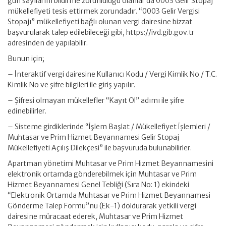
gün sayılarını bildirme zorunluluğu olanlar da 0003 Gelir Stopaj
mükellefiyeti tesis ettirmek zorundadır. “0003 Gelir Vergisi
Stopajı” mükellefiyeti bağlı olunan vergi dairesine bizzat
başvurularak talep edilebileceği gibi, https://ivd.gib.gov.tr
adresinden de yapılabilir.
Bunun için;
– İnteraktif vergi dairesine Kullanıcı Kodu / Vergi Kimlik No / T.C.
Kimlik No ve şifre bilgileri ile giriş yapılır.
– Şifresi olmayan mükellefler “Kayıt Ol” adımı ile şifre
edinebilirler.
– Sisteme girdiklerinde “İşlem Başlat / Mükellefiyet İşlemleri /
Muhtasar ve Prim Hizmet Beyannamesi Gelir Stopaj
Mükellefiyeti Açılış Dilekçesi” ile başvuruda bulunabilirler.
Apartman yönetimi Muhtasar ve Prim Hizmet Beyannamesini
elektronik ortamda gönderebilmek için Muhtasar ve Prim
Hizmet Beyannamesi Genel Tebliği (Sıra No: 1) ekindeki
“Elektronik Ortamda Muhtasar ve Prim Hizmet Beyannamesi
Gönderme Talep Formu”nu (Ek-1) doldurarak yetkili vergi
dairesine müracaat ederek, Muhtasar ve Prim Hizmet