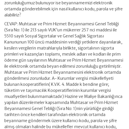
zorunluluğumuz bulunuyor ise beyannamemizi elektronik
ortamda gönderebilmek için nasıl kullanıcı kodu, parola ve şifre
alabiliriz?
CEVAP: Muhtasar ve Prim Hizmet Beyannamesi Genel Tebliği
(Sıra No: 1) ile 213 sayılı VUK’un mükerrer 257 nci maddesi ile
5510 sayılı Sosyal Sigortalar ve Genel Sağlık Sigortası
Kanununun 100 üncü maddesinin verdiği yetkilere dayanılarak,
kesilen vergilerin matrahlarıyla birlikte, sigortalının sigorta
primleri ve kazançları toplamı, meslek adları ve kodları ile prim
ödeme gün sayılarının Muhtasar ve Prim Hizmet Beyannamesi
ile elektronik ortamda beyan edilmesi zorunluluğu getirilmiştir.
Muhtasar ve Prim Hizmet Beyannamesini elektronik ortamda
gönderilmesi zorunludur. A- Kurumlar vergisi mükellefiyeti
bulunan kooperatiflerin( K.V.K. 4. Madde k bendine göre;
tüketim ve taşımacılık Kooperatiflerinin kurumlar vergisi
muafiyetleri bulunmamaktadır) Hazine ve Maliye Bakanlığınca
yapılan düzenlemeler kapsamında Muhtasar ve Prim Hizmet
Beyannamesi Genel Tebliği (Sıra No: 1)nin yürürlüğe girdiği
tarihten önce kendileri tarafından elektronik ortamda
beyanname göndermek üzere kullanıcı kodu, parola ve şifre
almış olmaları halinde bu mükellefler mevcut kullanıcı kodu,