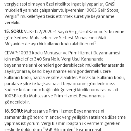
vergiye tabi olmayan özel nitelikte inşat işi yapanlar, GMSİ
mükellefi yanında çalışanlar vb. işverenler “0003 Gelir Stopaj
Vergisi” mükellefiyeti tesis ettirmek suretiyle beyanname
verebilir.
15. SORU:
VUK-122/2020-1 Sayılı Vergi Usul Kanunu Sirkülerine
göre Serbest Muhasebeci ve Serbest Muhasebeci Mali
Müşavirler de ayrı bir kullanıcı kodu alabilirler mi?
CEVAP: 1003B kodlu Muhtasar ve Prim Hizmet Beyannamesi
için mükellefler 340 Sıra No.lu Vergi Usul Kanununda
beyannamelerini kendileri gönderebilecek mükellefler arasında
sayılıyorlarsa, kendi beyannamelerini göndermek üzere
kullanıcı kodu, parola ve şifre alabilirler. Ancak bu kullanıcı kodu,
parola ve şifre ile başkasına ait beyanname gönderilemez.
Sadece kullanıcının bağlı olduğu vergi kimlik numarasına ait
1003B kodlu Muhtasar ve Prim Hizmet Beyannamesi
gönderilebilir.
16. SORU:
Muhtasar ve Prim Hizmet Beyannamesini
zamanında gönderdim ancak vergiye ilişkin satırlarda düzeltme
yapmak istiyorum. Vergi kısmını baştan ilk vermem gereken
şeklinde doldurdum “SGK Bildirimleri” kısmını nasıl