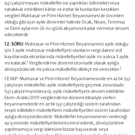
işçi çalıştırmayan mükellefler ise yaptıkları ödemeleri veya
tahakkuk ettirdikleri kârlar ve iratlar ile bunlardan kestikleri
vergileri Muhtasar ve Prim Hizmet Beyannamesi ile önceden
olduğu gibi üçer aylık dönemler halinde Ocak, Nisan, Temmuz
ve Ekim aylarının 26 ncı günü akşamına kadar vermeye devam
edeceklerdir.
12. SORU:
Muhtasar ve Prim Hizmet Beyannamesi aylık olduğu
için 3 aylık muhtasar mükellefiyeti olanların vergi dairesi sicil
kayıtlarında ekranlarında mükellefiyetleri aylık mı yoksa 3 aylık
mı kalacak? Vergilendirme dönemi otomatik olarak aylığa
dönüştürülecek mi yoksa mükellefler dilekçe mi verecekler?
CEVAP: Muhtasar ve Prim Hizmet Beyannamesinde en az bir işçi
çalıştıran mükellefler aylık mükellefiyete geçmek zorundadır.
İşçi çalıştırmıyorlarsa üç aylık mükellefiyete devam edebilirler.
Ekim-Aralık/2019 vergilendirme dönemi itibariyle verilen
beyannamelerde en az bir işçi çalıştırdığı sistem tarafından
tespit edilebilen mükelleflerin mükellefiyetleri sistem tarafından
aylığa dönüştürülecektir. Mükellefler beyannamenin verileceği
ay içerisinde mükellefiyetlerini kontrol ederek, dönüştürülme
yapılmamışsa vergi dairesine bizzat başvurarak veya