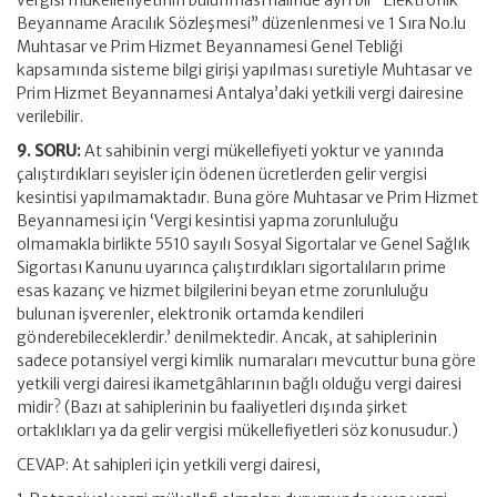
vergisi mükellefiyetinin bulunması halinde ayrı bir “Elektronik
Beyanname Aracılık Sözleşmesi” düzenlenmesi ve 1 Sıra No.lu
Muhtasar ve Prim Hizmet Beyannamesi Genel Tebliği
kapsamında sisteme bilgi girişi yapılması suretiyle Muhtasar ve
Prim Hizmet Beyannamesi Antalya’daki yetkili vergi dairesine
verilebilir.
9. SORU:
At sahibinin vergi mükellefiyeti yoktur ve yanında
çalıştırdıkları seyisler için ödenen ücretlerden gelir vergisi
kesintisi yapılmamaktadır. Buna göre Muhtasar ve Prim Hizmet
Beyannamesi için ‘Vergi kesintisi yapma zorunluluğu
olmamakla birlikte 5510 sayılı Sosyal Sigortalar ve Genel Sağlık
Sigortası Kanunu uyarınca çalıştırdıkları sigortalıların prime
esas kazanç ve hizmet bilgilerini beyan etme zorunluluğu
bulunan işverenler, elektronik ortamda kendileri
gönderebileceklerdir.’ denilmektedir. Ancak, at sahiplerinin
sadece potansiyel vergi kimlik numaraları mevcuttur buna göre
yetkili vergi dairesi ikametgâhlarının bağlı olduğu vergi dairesi
midir? (Bazı at sahiplerinin bu faaliyetleri dışında şirket
ortaklıkları ya da gelir vergisi mükellefiyetleri söz konusudur.)
CEVAP: At sahipleri için yetkili vergi dairesi,