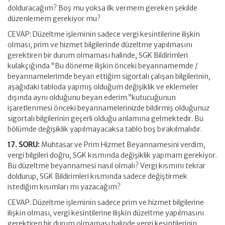
dolduracağım? Boş mu yoksa ilk vermem gereken şekilde
düzenlemem gerekiyor mu?
CEVAP: Düzeltme işleminin sadece vergi kesintilerine ilişkin
olması, prim ve hizmet bilgilerinde düzeltme yapılmasını
gerektiren bir durum olmaması halinde, SGK Bildirimleri
kulakçığında “Bu döneme ilişkin önceki beyannamemde /
beyannamelerimde beyan ettiğim sigortalı çalışan bilgilerinin,
aşağıdaki tabloda yapmış olduğum değişiklik ve eklemeler
dışında aynı olduğunu beyan ederim.”kutucuğunun
işaretlenmesi önceki beyannamelerinizde bildirmiş olduğunuz
sigortalı bilgilerinin geçerli olduğu anlamına gelmektedir. Bu
bölümde değişiklik yapılmayacaksa tablo boş bırakılmalıdır.
17. SORU:
Muhtasar ve Prim Hizmet Beyannamesini verdim,
vergi bilgileri doğru, SGK kısmında değişiklik yapmam gerekiyor.
Bu düzeltme beyannamesi nasıl olmalı? Vergi kısmını tekrar
doldurup, SGK Bildirimleri kısmında sadece değiştirmek
istediğim kısımları mı yazacağım?
CEVAP: Düzeltme işleminin sadece prim ve hizmet bilgilerine
ilişkin olması, vergi kesintilerine ilişkin düzeltme yapılmasını
gerektiren bir durum olmaması halinde vergi kesintilerinin