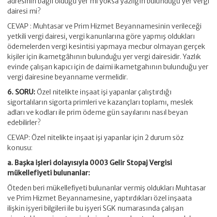
adresinin bağlı olduğu yer mi yoksa yazlığın bulunduğu yer vergi
dairesi mi?
CEVAP : Muhtasar ve Prim Hizmet Beyannamesinin verileceği
yetkili vergi dairesi, vergi kanunlarına göre yapmış oldukları
ödemelerden vergi kesintisi yapmaya mecbur olmayan gerçek
kişiler için ikametgâhının bulunduğu yer vergi dairesidir. Yazlık
evinde çalışan kapıcı için de daimi ikametgahının bulunduğu yer
vergi dairesine beyanname vermelidir.
6. SORU:
Özel nitelikte inşaat işi yapanlar çalıştırdığı
sigortalıların sigorta primleri ve kazançları toplamı, meslek
adları ve kodları ile prim ödeme gün sayılarını nasıl beyan
edebilirler?
CEVAP: Özel nitelikte inşaat işi yapanlar için 2 durum söz
konusu:
a. Başka işleri dolayısıyla 0003 Gelir Stopaj Vergisi
mükellefiyeti bulunanlar:
Öteden beri mükellefiyeti bulunanlar vermiş oldukları Muhtasar
ve Prim Hizmet Beyannamesine, yaptırdıkları özel inşaata
ilişkin işyeri bilgileri ile bu işyeri SGK numarasında çalışan