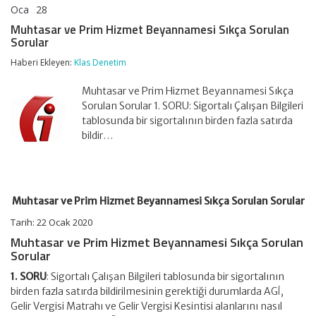
Oca
28
Muhtasar
yorumlar kapalı
ve
Muhtasar ve Prim Hizmet Beyannamesi Sıkça Sorulan
Prim
Sorular
Hizmet
Beyannamesi
Haberi Ekleyen:
Klas Denetim
Sıkça
Sorulan
Muhtasar ve Prim Hizmet Beyannamesi Sıkça
Sorular
için
Sorulan Sorular 1. SORU: Sigortalı Çalışan Bilgileri
tablosunda bir sigortalının birden fazla satırda
bildir…
Muhtasar ve Prim Hizmet Beyannamesi Sıkça Sorulan Sorular
Tarih: 22 Ocak 2020
Muhtasar ve Prim Hizmet Beyannamesi Sıkça Sorulan
Sorular
1. SORU
: Sigortalı Çalışan Bilgileri tablosunda bir sigortalının
birden fazla satırda bildirilmesinin gerektiği durumlarda AGİ,
Gelir Vergisi Matrahı ve Gelir Vergisi Kesintisi alanlarını nasıl