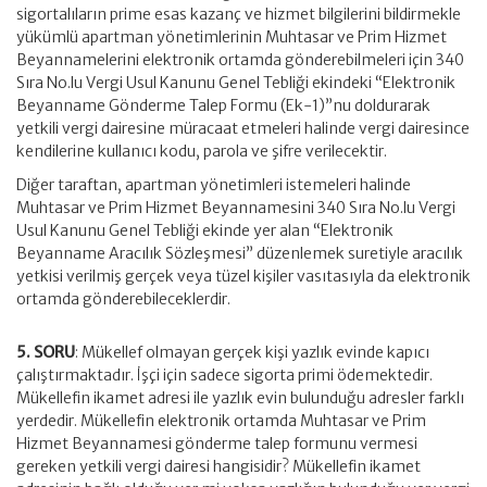
sigortalıların prime esas kazanç ve hizmet bilgilerini bildirmekle
yükümlü apartman yönetimlerinin Muhtasar ve Prim Hizmet
Beyannamelerini elektronik ortamda gönderebilmeleri için 340
Sıra No.lu Vergi Usul Kanunu Genel Tebliği ekindeki “Elektronik
Beyanname Gönderme Talep Formu (Ek-1)”nu doldurarak
yetkili vergi dairesine müracaat etmeleri halinde vergi dairesince
kendilerine kullanıcı kodu, parola ve şifre verilecektir.
Diğer taraftan, apartman yönetimleri istemeleri halinde
Muhtasar ve Prim Hizmet Beyannamesini 340 Sıra No.lu Vergi
Usul Kanunu Genel Tebliği ekinde yer alan “Elektronik
Beyanname Aracılık Sözleşmesi” düzenlemek suretiyle aracılık
yetkisi verilmiş gerçek veya tüzel kişiler vasıtasıyla da elektronik
ortamda gönderebileceklerdir.
5. SORU
: Mükellef olmayan gerçek kişi yazlık evinde kapıcı
çalıştırmaktadır. İşçi için sadece sigorta primi ödemektedir.
Mükellefin ikamet adresi ile yazlık evin bulunduğu adresler farklı
yerdedir. Mükellefin elektronik ortamda Muhtasar ve Prim
Hizmet Beyannamesi gönderme talep formunu vermesi
gereken yetkili vergi dairesi hangisidir? Mükellefin ikamet