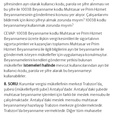
şifresinden ayrı olarak kullanıcı kodu, parola ve şifre alınması ve
bu şifre ile 1003B Beyanname kodlu Muhtasar ve Prim Hizmet
Beyannamesinin gönderilmesi konusu yer alıyor. Çalışanlarımı
bildirmek için ikinci şifreyi almak zorunda mıyım? 1003B kodlu
beyannameyi kullanmak zorunda mıyım?
CEVAP: 1003B Beyanname kodlu Muhtasar ve Prim Hizmet
Beyannamesi ücrete ilişkin vergi kesintileri ile sigortalının
sigorta primleri ve kazançları toplamını Muhtasar ve Prim
Hizmet Beyannamesi ile ilgili bilgilerini ayrı bir beyanname ile
göndermek isteyen mükellefler için uygulamaya konulmuştur.
Beyannamelerini kendileri gönderme yetkisi bulunan
mükellefler
istemeleri halinde
mevcut kullanıcılarından ayrı bir
kullanıcı kodu, parola ve şifre alarak bu beyannameyi
kullanabilirler.
8. SORU:
Kurumlar vergisi mükellefinin merkezi Trabzon’da,
şubesi (mükellefiyetli şube) Antalya’dadır. Antalya’daki şubede
muhtasar beyanname işlemleri için farklı bir meslek mensubu ile
çalışılmaktadır. Antalya’daki meslek mensubu muhtasar
beyannameyi hazırlayıp Trabzon merkeze göndermektedir.
Trabzon’da beyanname vermektedir. Diğer tüm muhasebe