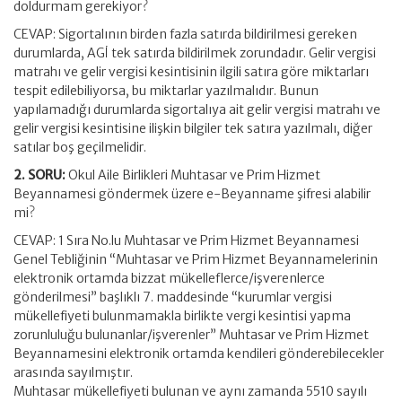
doldurmam gerekiyor?
CEVAP: Sigortalının birden fazla satırda bildirilmesi gereken
durumlarda, AGİ tek satırda bildirilmek zorundadır. Gelir vergisi
matrahı ve gelir vergisi kesintisinin ilgili satıra göre miktarları
tespit edilebiliyorsa, bu miktarlar yazılmalıdır. Bunun
yapılamadığı durumlarda sigortalıya ait gelir vergisi matrahı ve
gelir vergisi kesintisine ilişkin bilgiler tek satıra yazılmalı, diğer
satılar boş geçilmelidir.
2. SORU:
Okul Aile Birlikleri Muhtasar ve Prim Hizmet
Beyannamesi göndermek üzere e-Beyanname şifresi alabilir
mi?
CEVAP: 1 Sıra No.lu Muhtasar ve Prim Hizmet Beyannamesi
Genel Tebliğinin “Muhtasar ve Prim Hizmet Beyannamelerinin
elektronik ortamda bizzat mükelleflerce/işverenlerce
gönderilmesi” başlıklı 7. maddesinde “kurumlar vergisi
mükellefiyeti bulunmamakla birlikte vergi kesintisi yapma
zorunluluğu bulunanlar/işverenler” Muhtasar ve Prim Hizmet
Beyannamesini elektronik ortamda kendileri gönderebilecekler
arasında sayılmıştır.
Muhtasar mükellefiyeti bulunan ve aynı zamanda 5510 sayılı