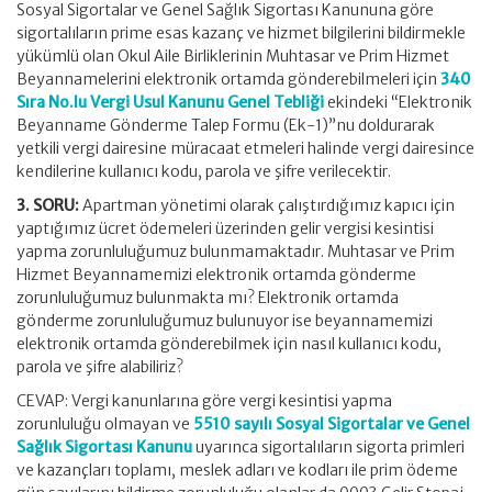
Sosyal Sigortalar ve Genel Sağlık Sigortası Kanununa göre
sigortalıların prime esas kazanç ve hizmet bilgilerini bildirmekle
yükümlü olan Okul Aile Birliklerinin Muhtasar ve Prim Hizmet
Beyannamelerini elektronik ortamda gönderebilmeleri için
340
Sıra No.lu Vergi Usul Kanunu Genel Tebliği
ekindeki “Elektronik
Beyanname Gönderme Talep Formu (Ek-1)”nu doldurarak
yetkili vergi dairesine müracaat etmeleri halinde vergi dairesince
kendilerine kullanıcı kodu, parola ve şifre verilecektir.
3. SORU:
Apartman yönetimi olarak çalıştırdığımız kapıcı için
yaptığımız ücret ödemeleri üzerinden gelir vergisi kesintisi
yapma zorunluluğumuz bulunmamaktadır. Muhtasar ve Prim
Hizmet Beyannamemizi elektronik ortamda gönderme
zorunluluğumuz bulunmakta mı? Elektronik ortamda
gönderme zorunluluğumuz bulunuyor ise beyannamemizi
elektronik ortamda gönderebilmek için nasıl kullanıcı kodu,
parola ve şifre alabiliriz?
CEVAP: Vergi kanunlarına göre vergi kesintisi yapma
zorunluluğu olmayan ve
5510 sayılı Sosyal Sigortalar ve Genel
Sağlık Sigortası Kanunu
uyarınca sigortalıların sigorta primleri
ve kazançları toplamı, meslek adları ve kodları ile prim ödeme