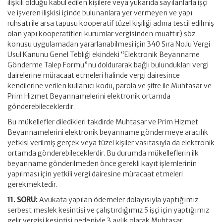
ilişkili olduğu kabul edilen kişilere veya yukarıda sayılanlarla işçi
ve işveren ilişkisi içinde bulunanlara yer vermeyen ve yapı
ruhsatı ile arsa tapusu kooperatif tüzel kişiliği adına tescil edilmiş
olan yapı kooperatifleri kurumlar vergisinden muaftır) söz
konusu uygulamadan yararlanabilmesi için 340 Sıra No.lu Vergi
Usul Kanunu Genel Tebliği ekindeki “Elektronik Beyanname
Gönderme Talep Formu”nu doldurarak bağlı bulundukları vergi
dairelerine müracaat etmeleri halinde vergi dairesince
kendilerine verilen kullanıcı kodu, parola ve şifre ile Muhtasar ve
Prim Hizmet Beyannamelerini elektronik ortamda
gönderebileceklerdir.
Bu mükellefler diledikleri takdirde Muhtasar ve Prim Hizmet
Beyannamelerini elektronik beyanname göndermeye aracılık
yetkisi verilmiş gerçek veya tüzel kişiler vasıtasıyla da elektronik
ortamda gönderebileceklerdir. Bu durumda mükelleflerin ilk
beyanname gönderilmeden önce gerekli kayıt işlemlerinin
yapılması için yetkili vergi dairesine müracaat etmeleri
gerekmektedir.
11. SORU:
Avukata yapılan ödemeler dolayısıyla yaptığımız
serbest meslek kesintisi ve çalıştırdığımız 5 işçi için yaptığımız
gelir vergisi kesintisi nedeniyle 3 aylık olarak Muhtasar