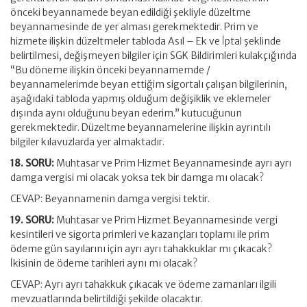
önceki beyannamede beyan edildiği şekliyle düzeltme
beyannamesinde de yer alması gerekmektedir. Prim ve
hizmete ilişkin düzeltmeler tabloda Asıl – Ek ve İptal şeklinde
belirtilmesi, değişmeyen bilgiler için SGK Bildirimleri kulakçığında
“Bu döneme ilişkin önceki beyannamemde /
beyannamelerimde beyan ettiğim sigortalı çalışan bilgilerinin,
aşağıdaki tabloda yapmış olduğum değişiklik ve eklemeler
dışında aynı olduğunu beyan ederim.” kutucuğunun
gerekmektedir. Düzeltme beyannamelerine ilişkin ayrıntılı
bilgiler kılavuzlarda yer almaktadır.
18. SORU:
Muhtasar ve Prim Hizmet Beyannamesinde ayrı ayrı
damga vergisi mi olacak yoksa tek bir damga mı olacak?
CEVAP: Beyannamenin damga vergisi tektir.
19. SORU:
Muhtasar ve Prim Hizmet Beyannamesinde vergi
kesintileri ve sigorta primleri ve kazançları toplamı ile prim
ödeme gün sayılarını için ayrı ayrı tahakkuklar mı çıkacak?
İkisinin de ödeme tarihleri aynı mı olacak?
CEVAP: Ayrı ayrı tahakkuk çıkacak ve ödeme zamanları ilgili
mevzuatlarında belirtildiği şekilde olacaktır.