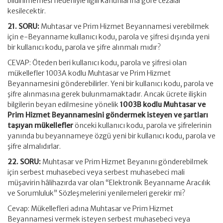
bildirilmemesi nedeniyle ilgili kanunlarına göre cezalar
kesilecektir.
21. SORU:
Muhtasar ve Prim Hizmet Beyannamesi verebilmek
için e-Beyanname kullanıcı kodu, parola ve şifresi dışında yeni
bir kullanıcı kodu, parola ve şifre alınmalı mıdır?
CEVAP: Öteden beri kullanıcı kodu, parola ve şifresi olan
mükellefler 1003A kodlu Muhtasar ve Prim Hizmet
Beyannamesini gönderebilirler. Yeni bir kullanıcı kodu, parola ve
şifre alınmasına gerek bulunmamaktadır. Ancak ücrete ilişkin
bilgilerin beyan edilmesine yönelik
1003B kodlu Muhtasar ve
Prim Hizmet Beyannamesini göndermek isteyen ve şartları
taşıyan mükellefler
önceki kullanıcı kodu, parola ve şifrelerinin
yanında bu beyannameye özgü yeni bir kullanıcı kodu, parola ve
şifre almalıdırlar.
22. SORU:
Muhtasar ve Prim Hizmet Beyanını gönderebilmek
için serbest muhasebeci veya serbest muhasebeci mali
müşavirin hâlihazırda var olan “Elektronik Beyanname Aracılık
ve Sorumluluk” Sözleşmelerini yenilemeleri gerekir mi?
Cevap: Mükellefleri adına Muhtasar ve Prim Hizmet
Beyannamesi vermek isteyen serbest muhasebeci veya