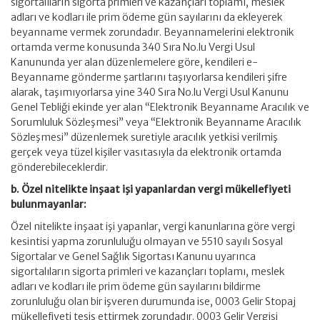
sigortalıların sigorta primleri ve kazançları toplamı, meslek
adları ve kodları ile prim ödeme gün sayılarını da ekleyerek
beyanname vermek zorundadır. Beyannamelerini elektronik
ortamda verme konusunda 340 Sıra No.lu Vergi Usul
Kanununda yer alan düzenlemelere göre, kendileri e-
Beyanname gönderme şartlarını taşıyorlarsa kendileri şifre
alarak, taşımıyorlarsa yine 340 Sıra No.lu Vergi Usul Kanunu
Genel Tebliği ekinde yer alan “Elektronik Beyanname Aracılık ve
Sorumluluk Sözleşmesi” veya “Elektronik Beyanname Aracılık
Sözleşmesi” düzenlemek suretiyle aracılık yetkisi verilmiş
gerçek veya tüzel kişiler vasıtasıyla da elektronik ortamda
gönderebileceklerdir.
b. Özel nitelikte inşaat işi yapanlardan vergi mükellefiyeti
bulunmayanlar:
Özel nitelikte inşaat işi yapanlar, vergi kanunlarına göre vergi
kesintisi yapma zorunluluğu olmayan ve 5510 sayılı Sosyal
Sigortalar ve Genel Sağlık Sigortası Kanunu uyarınca
sigortalıların sigorta primleri ve kazançları toplamı, meslek
adları ve kodları ile prim ödeme gün sayılarını bildirme
zorunluluğu olan bir işveren durumunda ise, 0003 Gelir Stopaj
mükellefiyeti tesis ettirmek zorundadır. 0003 Gelir Vergisi