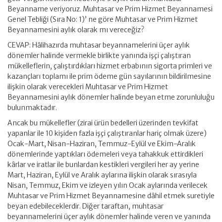
Beyanname veriyoruz. Muhtasar ve Prim Hizmet Beyannamesi
Genel Tebliği (Sıra No: 1)’ ne göre Muhtasar ve Prim Hizmet
Beyannamesini aylık olarak mı vereceğiz?
CEVAP: Hâlihazırda muhtasar beyannamelerini üçer aylık
dönemler halinde vermekle birlikte yanında işçi çalıştıran
mükelleflerin, çalıştırdıkları hizmet erbabının sigorta primleri ve
kazançları toplamı ile prim ödeme gün sayılarının bildirilmesine
ilişkin olarak verecekleri Muhtasar ve Prim Hizmet
Beyannamesini aylık dönemler halinde beyan etme zorunluluğu
bulunmaktadır.
Ancak bu mükellefler (zirai ürün bedelleri üzerinden tevkifat
yapanlar ile 10 kişiden fazla işçi çalıştıranlar hariç olmak üzere)
Ocak-Mart, Nisan-Haziran, Temmuz-Eylül ve Ekim-Aralık
dönemlerinde yaptıkları ödemeleri veya tahakkuk ettirdikleri
kârlar ve iratlar ile bunlardan kestikleri vergileri her ay yerine
Mart, Haziran, Eylül ve Aralık aylarına ilişkin olarak sırasıyla
Nisan, Temmuz, Ekim ve izleyen yılın Ocak aylarında verilecek
Muhtasar ve Prim Hizmet Beyannamesine dâhil etmek suretiyle
beyan edebileceklerdir. Diğer taraftan, muhtasar
beyannamelerini üçer aylık dönemler halinde veren ve yanında