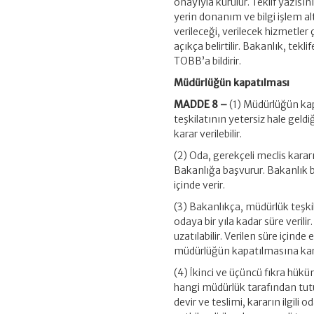
onayıyla kurulur. Teklif yazısı
yerin donanım ve bilgi işlem al
verileceği, verilecek hizmetler
açıkça belirtilir. Bakanlık, tekl
TOBB’a bildirir.
Müdürlüğün kapatılması
MADDE 8 –
(1) Müdürlüğün kap
teşkilatının yetersiz hale geld
karar verilebilir.
(2) Oda, gerekçeli meclis karar
Bakanlığa başvurur. Bakanlık b
içinde verir.
(3) Bakanlıkça, müdürlük teşkil
odaya bir yıla kadar süre verili
uzatılabilir. Verilen süre için
müdürlüğün kapatılmasına karar
(4) İkinci ve üçüncü fıkra hükü
hangi müdürlük tarafından tutulac
devir ve teslimi, kararın ilgili