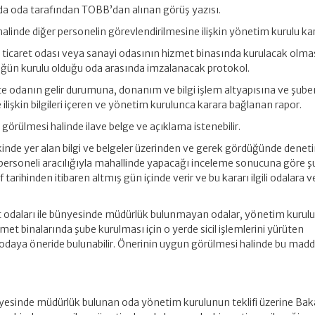
a oda tarafından TOBB’dan alınan görüş yazısı.
halinde diğer personelin görevlendirilmesine ilişkin yönetim kurulu kar
z ticaret odası veya sanayi odasının hizmet binasında kurulacak olma
ğün kurulu olduğu oda arasında imzalanacak protokol.
rlikte odanın gelir durumuna, donanım ve bilgi işlem altyapısına ve şube
ilişkin bilgileri içeren ve yönetim kurulunca karara bağlanan rapor.
 görülmesi halinde ilave belge ve açıklama istenebilir.
 ekinde yer alan bilgi ve belgeler üzerinden ve gerek gördüğünde denet
ersoneli aracılığıyla mahallinde yapacağı inceleme sonucuna göre ş
if tarihinden itibaren altmış gün içinde verir ve bu kararı ilgili odalara v
ret odaları ile bünyesinde müdürlük bulunmayan odalar, yönetim kurul
zmet binalarında şube kurulması için o yerde sicil işlemlerini yürüten
daya öneride bulunabilir. Önerinin uygun görülmesi halinde bu mad
ünyesinde müdürlük bulunan oda yönetim kurulunun teklifi üzerine Bak