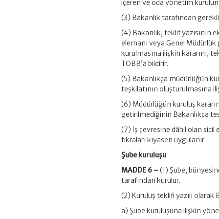
içeren ve oda yönetim kurulun
(3) Bakanlık tarafından gerekli
(4) Bakanlık, teklif yazısının
elemanı veya Genel Müdürlük p
kurulmasına ilişkin kararını, te
TOBB’a bildirir.
(5) Bakanlıkça müdürlüğün kuru
teşkilatının oluşturulmasına ilişk
(6) Müdürlüğün kuruluş kararında
getirilmediğinin Bakanlıkça tesp
(7) İş çevresine dâhil olan sic
fıkraları kıyasen uygulanır.
Şube kuruluşu
MADDE 6 –
(1) Şube, bünyesin
tarafından kurulur.
(2) Kuruluş teklifi yazılı olarak
a) Şube kuruluşuna ilişkin yöne