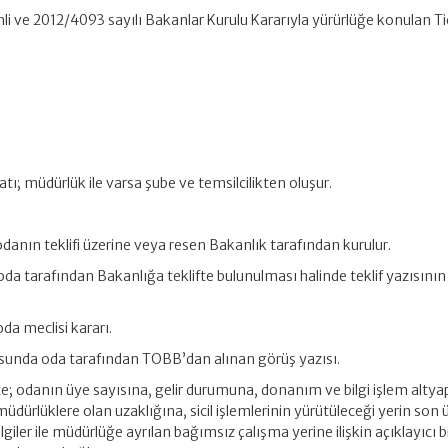
hli ve 2012/4093 sayılı Bakanlar Kurulu Kararıyla yürürlüğe konulan Ti
atı; müdürlük ile varsa şube ve temsilcilikten oluşur.
i odanın teklifi üzerine veya resen Bakanlık tarafından kurulur.
li oda tarafından Bakanlığa teklifte bulunulması halinde teklif yazısını
da meclisi kararı.
sunda oda tarafından TOBB’dan alınan görüş yazısı.
likte; odanın üye sayısına, gelir durumuna, donanım ve bilgi işlem altyapı
dürlüklere olan uzaklığına, sicil işlemlerinin yürütüleceği yerin son ü
bilgiler ile müdürlüğe ayrılan bağımsız çalışma yerine ilişkin açıklayıcı bi