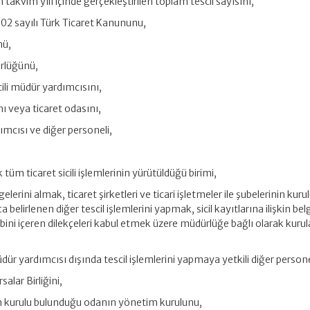
takvim yılı içinde gerçekleştirilen toplam tescil sayısını,
6102 sayılı Türk Ticaret Kanununu,
nü,
ürlüğünü,
cili müdür yardımcısını,
nı veya ticaret odasını,
ımcısı ve diğer personeli,
tüm ticaret sicili işlemlerinin yürütüldüğü birimi,
lgelerini almak, ticaret şirketleri ve ticari işletmeler ile şubelerinin kur
ça belirlenen diğer tescil işlemlerini yapmak, sicil kayıtlarına ilişkin bel
bini içeren dilekçeleri kabul etmek üzere müdürlüğe bağlı olarak kuru
üdür yardımcısı dışında tescil işlemlerini yapmaya yetkili diğer persone
alar Birliğini,
n kurulu bulunduğu odanın yönetim kurulunu,