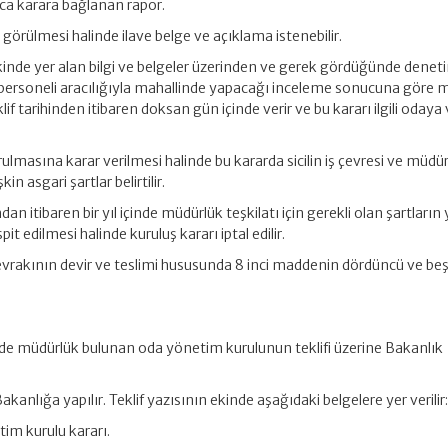
ca karara bağlanan rapor.
 görülmesi halinde ilave belge ve açıklama istenebilir.
 ekinde yer alan bilgi ve belgeler üzerinden ve gerek gördüğünde denet
ersoneli aracılığıyla mahallinde yapacağı inceleme sonucuna göre 
klif tarihinden itibaren doksan gün içinde verir ve bu kararı ilgili odaya
lmasına karar verilmesi halinde bu kararda sicilin iş çevresi ve müdü
in asgari şartlar belirtilir.
n itibaren bir yıl içinde müdürlük teşkilatı için gerekli olan şartların
it edilmesi halinde kuruluş kararı iptal edilir.
il evrakının devir ve teslimi hususunda 8 inci maddenin dördüncü ve beş
de müdürlük bulunan oda yönetim kurulunun teklifi üzerine Bakanlık
 Bakanlığa yapılır. Teklif yazısının ekinde aşağıdaki belgelere yer verilir
tim kurulu kararı.