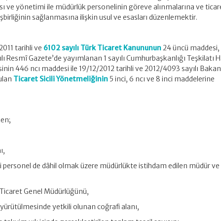
ısı ve yönetimi ile müdürlük personelinin göreve alınmalarına ve ticaret
işbirliğinin sağlanmasına ilişkin usul ve esasları düzenlemektir.
2011 tarihli ve
6102 sayılı Türk Ticaret Kanununun
24 üncü maddesi,
yılı Resmî Gazete’de yayımlanan 1 sayılı Cumhurbaşkanlığı Teşkilatı 
in 446 ncı maddesi ile 19/12/2012 tarihli ve 2012/4093 sayılı Bakan
nulan
Ticaret Sicili Yönetmeliğinin
5 inci, 6 ncı ve 8 inci maddelerine
çen;
ı,
kili personel de dâhil olmak üzere müdürlükte istihdam edilen müdür v
ç Ticaret Genel Müdürlüğünü,
in yürütülmesinde yetkili olunan coğrafi alanı,