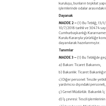
kuruluşu, bunların teşkilat yap
işlemlerinde odalar arasındaki 
Dayanak
MADDE 2 –
(1) Bu Tebliğ; 13/1/
10/7/2018 tarihli ve 30474 sa
Cumhurbaşkanlığı Kararnamesin
Kurulu Kararıyla yürürlüğe ko
dayanılarak hazırlanmıştır.
Tanımlar
MADDE 3 –
(1) Bu Tebliğde ge
a) Bakan: Ticaret Bakanını,
b) Bakanlık: Ticaret Bakanlığın
c) Diğer personel: Tescile yet
yardımcısı dışındaki personeli,
ç) Genel Müdürlük: Bakanlık İ
d) İş çevresi: Tescil işlemlerin