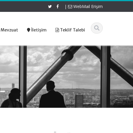
|
WebMail Erişim
 Mevzuat
İletişim
Teklif Talebi