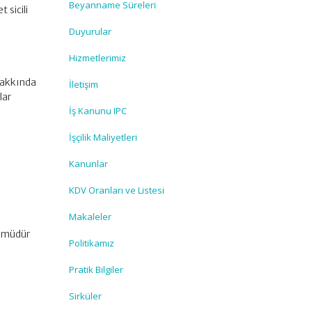
Beyanname Süreleri
 sicili
Duyurular
Hizmetlerimiz
Hakkında
İletişim
lar
İş Kanunu IPC
İşçilik Maliyetleri
Kanunlar
KDV Oranları ve Listesi
Makaleler
e müdür
Politikamız
Pratik Bilgiler
Sirküler