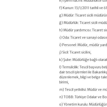
e) İşlem hacmi: Müdürlükte son 
f) Kanun: 13/1/2011 tarihli ve 
g) Müdür: Ticaret sicili müdürü
ğ) Müdürlük: Ticaret sicili müd
h) Müdür yardımcısı: Ticaret si
ı) Oda: Ticaret ve sanayi odası
i) Personel: Müdür, müdür yard
j) Sicil: Ticaret sicilini,
k) Şube: Müdürlüğe bağlı olarak 
l) Temsilcilik: Tescil başvuru be
dair tescil işlemleri ile Bakanlık
düzenlemek, bilgi ve belge tale
birimi,
m) Tescil yetkilisi: Müdür ve m
n) TOBB: Türkiye Odalar ve Bors
o) Yönetim kurulu: Müdürlüğü