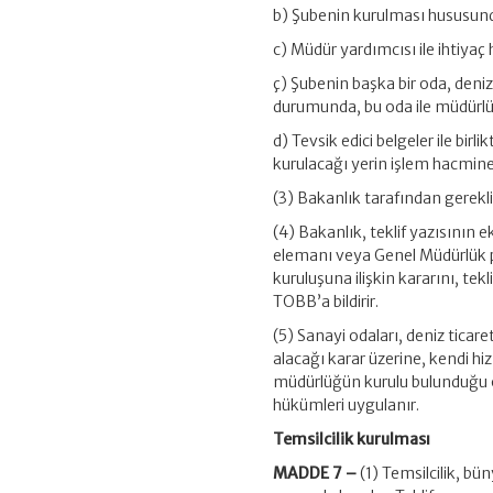
b) Şubenin kurulması hususund
c) Müdür yardımcısı ile ihtiyaç 
ç) Şubenin başka bir oda, deni
durumunda, bu oda ile müdürlü
d) Tevsik edici belgeler ile bi
kurulacağı yerin işlem hacmine 
(3) Bakanlık tarafından gerekli
(4) Bakanlık, teklif yazısının
elemanı veya Genel Müdürlük p
kuruluşuna ilişkin kararını, tekl
TOBB’a bildirir.
(5) Sanayi odaları, deniz tica
alacağı karar üzerine, kendi hi
müdürlüğün kurulu bulunduğu o
hükümleri uygulanır.
Temsilcilik kurulması
MADDE 7 –
(1) Temsilcilik, b