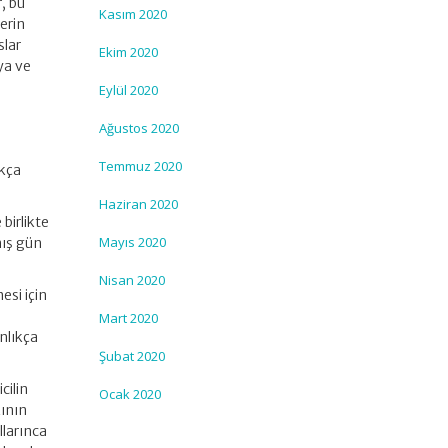
r, bu
Kasım 2020
erin
slar
Ekim 2020
aya ve
Eylül 2020
Ağustos 2020
a
Temmuz 2020
ıkça
Haziran 2020
birlikte
Mayıs 2020
mış gün
Nisan 2020
esi için
e
Mart 2020
anlıkça
Şubat 2020
cilin
Ocak 2020
kının
llarınca