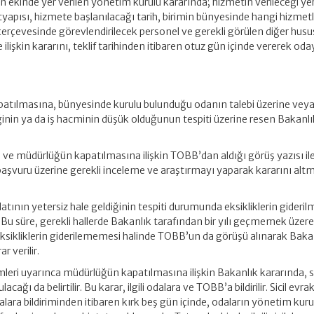
nın ekinde yer verilen yönetim kurulu kararında; hizmetin verileceği ye
tyapısı, hizmete başlanılacağı tarih, birimin bünyesinde hangi hizmetl
 çerçevesinde görevlendirilecek personel ve gerekli görülen diğer husu
ife ilişkin kararını, teklif tarihinden itibaren otuz gün içinde vererek od
atılmasına, bünyesinde kurulu bulunduğu odanın talebi üzerine vey
iğinin ya da iş hacminin düşük olduğunun tespiti üzerine resen Bakanl
ı ve müdürlüğün kapatılmasına ilişkin TOBB’dan aldığı görüş yazısı ile 
aşvuru üzerine gerekli inceleme ve araştırmayı yaparak kararını alt
atının yetersiz hale geldiğinin tespiti durumunda eksikliklerin giderilm
r. Bu süre, gerekli hallerde Bakanlık tarafından bir yılı geçmemek üzer
de eksikliklerin giderilememesi halinde TOBB’un da görüşü alınarak Bak
 verilir.
mleri uyarınca müdürlüğün kapatılmasına ilişkin Bakanlık kararında, si
ağı da belirtilir. Bu karar, ilgili odalara ve TOBB’a bildirilir. Sicil evra
 odalara bildiriminden itibaren kırk beş gün içinde, odaların yönetim kuru