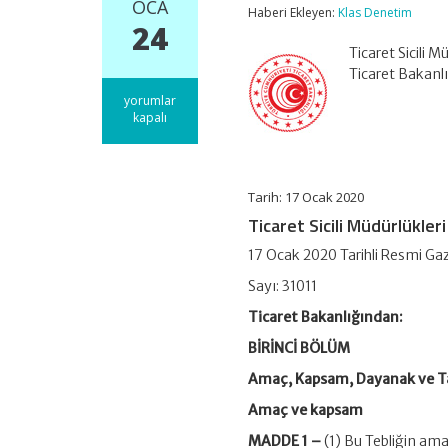
OCA
Haberi Ekleyen:
Klas Denetim
24
Ticaret Sicili 
Ticaret Bakan
Ticaret
yorumlar
Sicili
kapalı
Müdürlükleri
Hakkında
Tebliğ
için
Tarih: 17 Ocak 2020
Ticaret Sicili Müdürlükler
17 Ocak 2020 Tarihli Resmi Ga
Sayı: 31011
Ticaret Bakanlığından:
BİRİNCİ BÖLÜM
Amaç, Kapsam, Dayanak ve T
Amaç ve kapsam
MADDE 1 –
(1) Bu Tebliğin amacı